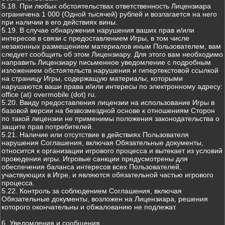
5.18. При любых обстоятельствах ответственность Лицензиара
ограничена 1 000 (Одной тысячей) рублей и возлагается на него
при наличии в его действиях вины.
5.19. В случае обнаружения нарушения ваших прав и/или
интересов в связи с предоставлением Игры, в том числе
незаконных размещением материалов иным Пользователем, вам
следует сообщить об этом Лицензиару. Для этого вам необходимо
направить Лицензиару письменное уведомление с подробным
изложением обстоятельств нарушения и гипертекстовой ссылкой
на страницу Игры, содержащую материалы, которыми
нарушаются ваши права и/или интересы по электронному адресу:
office (at) overmobile (dot) ru.
5.20. Ввиду предоставления лицензии на использование Игры в
базовой версии на безвозмездной основе к отношениям Сторон
по такой лицензии не применимы положения законодательства о
защите прав потребителей.
5.21. Наличие или отсутствие в действиях Пользователя
нарушения Соглашения, включая Обязательные документы,
относится к организации игрового процесса и вытекает из условий
проведения игры. Игровые санкции предусмотрены для
обеспечения баланса интересов всех Пользователей,
участвующих в Игре, и являются обязательной частью игрового
процесса.
5.22. Контроль за соблюдением Соглашения, включая
Обязательные документы, возложен на Лицензиара, решения
которого окончательны и обжалованию не подлежат.
6. Уведомления и сообщения