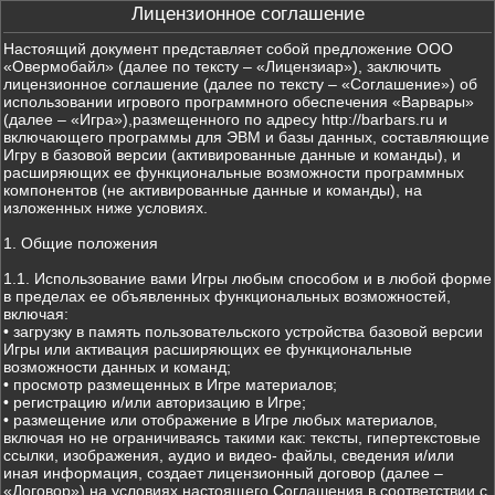
Лицензионное соглашение
Настоящий документ представляет собой предложение ООО
«Овермобайл» (далее по тексту – «Лицензиар»), заключить
лицензионное соглашение (далее по тексту – «Соглашение») об
использовании игрового программного обеспечения «Варвары»
(далее – «Игра»),размещенного по адресу http://barbars.ru и
включающего программы для ЭВМ и базы данных, составляющие
Игру в базовой версии (активированные данные и команды), и
расширяющих ее функциональные возможности программных
компонентов (не активированные данные и команды), на
изложенных ниже условиях.
1. Общие положения
1.1. Использование вами Игры любым способом и в любой форме
в пределах ее объявленных функциональных возможностей,
включая:
• загрузку в память пользовательского устройства базовой версии
Игры или активация расширяющих ее функциональные
возможности данных и команд;
• просмотр размещенных в Игре материалов;
• регистрацию и/или авторизацию в Игре;
• размещение или отображение в Игре любых материалов,
включая но не ограничиваясь такими как: тексты, гипертекстовые
ссылки, изображения, аудио и видео- файлы, сведения и/или
иная информация, создает лицензионный договор (далее –
«Договор») на условиях настоящего Соглашения в соответствии с