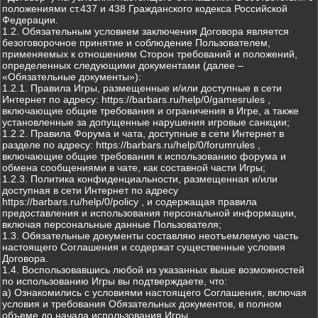
положениями ст.437 и 438 Гражданского кодекса Российской
Федерации.
1.2. Обязательным условием заключения Договора является
безоговорочное принятие и соблюдение Пользователем,
применяемых к отношениям Сторон требований и положений,
определенных следующими документами (далее –
«Обязательные документы»):
1.2.1. Правила Игры, размещенные и/или доступные в сети
Интернет по адресу: https://barbars.ru/help/0/gamesrules ,
включающие общие требования и ограничения в Игре, а также
установленные за допущенные нарушения игровые санкции;
1.2.2. Правила Форума и чата, доступные в сети Интернет в
разделе по адресу: https://barbars.ru/help/0/forumrules ,
включающие общие требования к использованию форума и
обмена сообщениями в чате, как составной части Игры;
1.2.3. Политика конфиденциальности, размещенная и/или
доступная в сети Интернет по адресу
https://barbars.ru/help/0/policy , и содержащая правила
предоставления и использования персональной информации,
включая персональные данные Пользователя;
1.3. Обязательные документы составляю неотъемлемую часть
настоящего Соглашения и содержат существенные условия
Договора.
1.4. Воспользовавшись любой из указанных выше возможностей
по использованию Игры вы подтверждаете, что:
а) Ознакомились с условиями настоящего Соглашения, включая
условия и требования Обязательных документов, в полном
объеме до начала использования Игры.