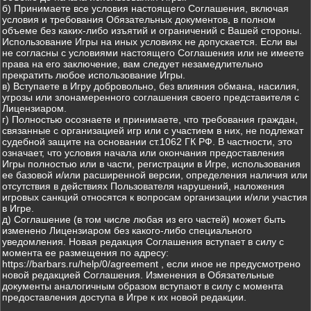
б) Принимаете все условия настоящего Соглашения, включая
условия и требования Обязательных документов, в полном
объеме без каких-либо изъятий и ограничений с Вашей стороны.
Использование Игры на иных условиях не допускается. Если вы
не согласны с условиями настоящего Соглашения или не имеете
права на его заключение, вам следует незамедлительно
прекратить любое использование Игры.
в) Вступаете в Игру добровольно, без влияния обмана, насилия,
угрозы или злонамеренного соглашения своего представителя с
Лицензиаром.
г) Полностью осознаете и принимаете, что требования граждан,
связанные с организацией игр или с участием в них, не подлежат
судебной защите на основании ст.1062 ГК РФ. В частности, это
означает, что условия начала или окончания предоставления
Игры полностью или в части, регистрации в Игре, использования
ее базовой и/или расширенной версии, определения наличия или
отсутствия в действиях Пользователя нарушений, наложения
игровых санкций относятся к вопросам организации и/или участия
в Игре.
д) Соглашение (в том числе любая из его частей) может быть
изменено Лицензиаром без какого-либо специального
уведомления. Новая редакция Соглашения вступает в силу с
момента ее размещения по адресу:
https://barbars.ru/help/0/agreement , если иное не предусмотрено
новой редакцией Соглашения. Изменения в Обязательные
документы аналогичным образом вступают в силу с момента
предоставления доступа в Игре к их новой редакции.