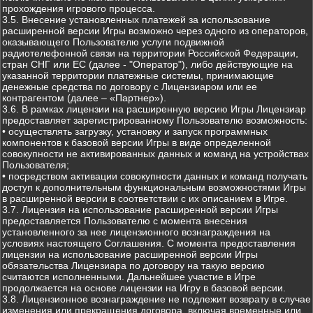
прохождения игрового процесса.
3.5. Внесение установленных платежей за использование
расширенной версии Игры возможно через одного из операторов,
оказывающего Пользователю услуги подвижной
радиотелефонной связи на территории Российской Федерации,
стран СНГ или ЕС (далее - "Оператор"), либо действующие на
указанной территории платежные системы, принимающие
денежные средства по договору с Лицензиаром или ее
контрагентом (далее – «Партнер»).
3.6. В рамках лицензии на расширенную версию Игры Лицензиар
предоставляет зарегистрированному Пользователю возможность:
• осуществлять загрузку, установку и запуск программных
компонентов к базовой версии Игры в виде определенной
совокупности не активированных данных и команд на устройствах
Пользователя;
• посредством активации совокупности данных и команд получать
доступ к дополнительным функциональным возможностями Игры
в расширенной версии в соответствии с их описанием в Игре.
3.7. Лицензия на использование расширенной версии Игры
предоставляется Пользователю с момента внесения
установленного за нее лицензионного вознаграждения на
условиях настоящего Соглашения. С момента предоставления
лицензии на использование расширенной версии Игры
обязательства Лицензиара по договору на такую версию
считаются исполненными. Дальнейшее участие в Игре
продолжается на основе лицензии на Игру в базовой версии.
3.8. Лицензионное вознаграждение не подлежит возврату в случае
изменения или прекращения договора, включая временные или