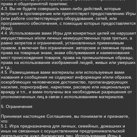
права и общепринятой практики;
4.3. Вы не будете совершать каких-либо действий, которые
вступают в противоречие или препятствуют предоставлению Игры
(или работе соответствующего оборудования, сетей, или
программного обеспечения, с помощью которых предоставляется
Игра);
4.4. Использование вами Игры для конкретных целей не нарушает
имущественных и/или личных неимущественных прав третьих, а
равно запретов и ограничений, установленных применимым
правом, в включая без ограничения: авторские и смежные права,
права на товарные знаки, знаки обслуживания и наименования
мест происхождения товаров, права на промышленные образцы,
права на использование изображений людей, живых или умерших
и т.д.;
4.5. Размещаемые вами материалы или используемые вами
названия и сообщения не содержат информации и/или образов,
оскорбляющих человеческое достоинство, пропагандирующих
насилие, порнографию, наркотики, расовую или национальную
вражду и т.п., и вами получены все необходимые разрешения от
уполномоченных лиц в связи с использованием материалов.
5. Ограничения
Принимая настоящее Соглашение, вы понимаете и признаете,
что:
5.1. Игра предназначена для личных, семейных, домашних и
иных не связанных с осуществлением предпринимательской
деятельности нужд физических лиц. Использование Игры в