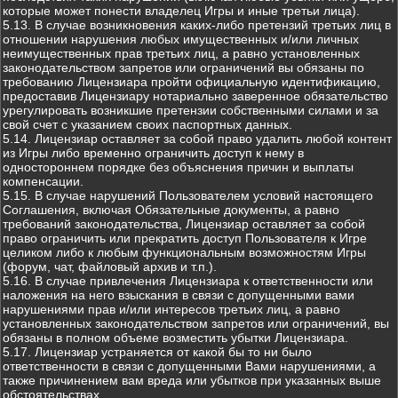
которые может понести владелец Игры и иные третьи лица).
5.13. В случае возникновения каких-либо претензий третьих лиц в
отношении нарушения любых имущественных и/или личных
неимущественных прав третьих лиц, а равно установленных
законодательством запретов или ограничений вы обязаны по
требованию Лицензиара пройти официальную идентификацию,
предоставив Лицензиару нотариально заверенное обязательство
урегулировать возникшие претензии собственными силами и за
свой счет с указанием своих паспортных данных.
5.14. Лицензиар оставляет за собой право удалить любой контент
из Игры либо временно ограничить доступ к нему в
одностороннем порядке без объяснения причин и выплаты
компенсации.
5.15. В случае нарушений Пользователем условий настоящего
Соглашения, включая Обязательные документы, а равно
требований законодательства, Лицензиар оставляет за собой
право ограничить или прекратить доступ Пользователя к Игре
целиком либо к любым функциональным возможностям Игры
(форум, чат, файловый архив и т.п.).
5.16. В случае привлечения Лицензиара к ответственности или
наложения на него взыскания в связи с допущенными вами
нарушениями прав и/или интересов третьих лиц, а равно
установленных законодательством запретов или ограничений, вы
обязаны в полном объеме возместить убытки Лицензиара.
5.17. Лицензиар устраняется от какой бы то ни было
ответственности в связи с допущенными Вами нарушениями, а
также причинением вам вреда или убытков при указанных выше
обстоятельствах.