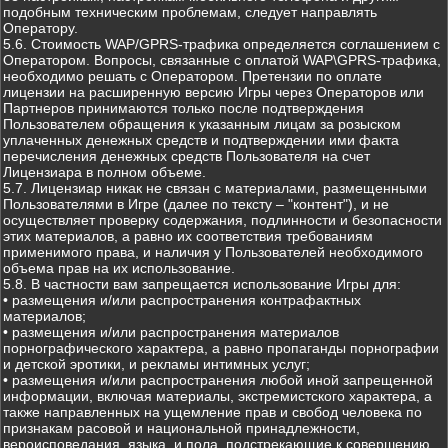
подобным техническим проблемам, следует направлять
Оператору.
5.6. Стоимость WAP/GPRS-трафика определяется соглашением с
Оператором. Вопросы, связанные с оплатой WAP\GPRS-трафика,
необходимо решать с Оператором. Претензии по оплате
лицензии на расширенную версию Игры через Операторов или
Партнеров принимаются только после подтверждения
Пользователем обращения к указанным лицам за розыском
уплаченных денежных средств и подтверждении ими факта
перечисления денежных средств Пользователя на счет
Лицензиара в полном объеме.
5.7. Лицензиар никак не связан с материалами, размещенными
Пользователями в Игре (далее по тексту – "контент"), и не
осуществляет проверку содержания, подлинности и безопасности
этих материалов, а равно их соответствия требованиям
применимого права, и наличия у Пользователей необходимого
объема прав на их использование.
5.8. В частности вам запрещается использование Игры для:
• размещения и/или распространения контрафактных
материалов;
• размещения и/или распространения материалов
порнографического характера, а равно пропаганды порнографии
и детской эротики, и рекламы интимных услуг;
• размещения и/или распространения любой иной запрещенной
информации, включая материалы, экстремистского характера, а
также направленных на ущемление прав и свобод человека по
признакам расовой и национальной принадлежности,
вероисповедания, языка, и пола, подстрекающие к совершению