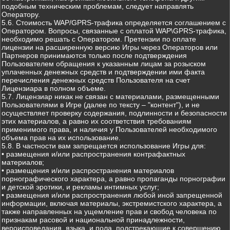
подобным техническим проблемам, следует направлять
Оператору.
5.6. Стоимость WAP/GPRS-трафика определяется соглашением с
Оператором. Вопросы, связанные с оплатой WAP\GPRS-трафика,
необходимо решать с Оператором. Претензии по оплате
лицензии на расширенную версию Игры через Операторов или
Партнеров принимаются только после подтверждения
Пользователем обращения к указанным лицам за розыском
уплаченных денежных средств и подтверждении ими факта
перечисления денежных средств Пользователя на счет
Лицензиара в полном объеме.
5.7. Лицензиар никак не связан с материалами, размещенными
Пользователями в Игре (далее по тексту – "контент"), и не
осуществляет проверку содержания, подлинности и безопасности
этих материалов, а равно их соответствия требованиям
применимого права, и наличия у Пользователей необходимого
объема прав на их использование.
5.8. В частности вам запрещается использование Игры для:
• размещения и/или распространения контрафактных
материалов;
• размещения и/или распространения материалов
порнографического характера, а равно пропаганды порнографии
и детской эротики, и рекламы интимных услуг;
• размещения и/или распространения любой иной запрещенной
информации, включая материалы, экстремистского характера, а
также направленных на ущемление прав и свобод человека по
признакам расовой и национальной принадлежности,
вероисповедания, языка, и пола, подстрекающие к совершению