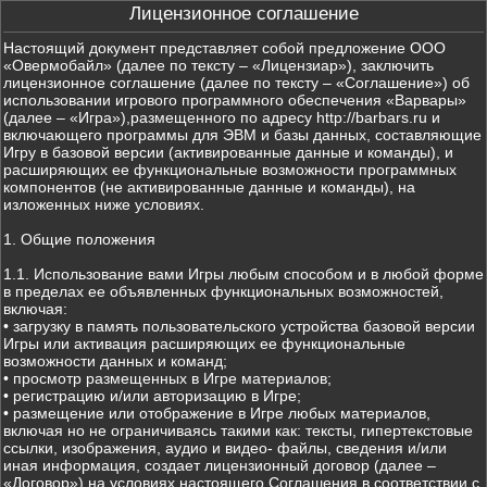
Лицензионное соглашение
Настоящий документ представляет собой предложение ООО
«Овермобайл» (далее по тексту – «Лицензиар»), заключить
лицензионное соглашение (далее по тексту – «Соглашение») об
использовании игрового программного обеспечения «Варвары»
(далее – «Игра»),размещенного по адресу http://barbars.ru и
включающего программы для ЭВМ и базы данных, составляющие
Игру в базовой версии (активированные данные и команды), и
расширяющих ее функциональные возможности программных
компонентов (не активированные данные и команды), на
изложенных ниже условиях.
1. Общие положения
1.1. Использование вами Игры любым способом и в любой форме
в пределах ее объявленных функциональных возможностей,
включая:
• загрузку в память пользовательского устройства базовой версии
Игры или активация расширяющих ее функциональные
возможности данных и команд;
• просмотр размещенных в Игре материалов;
• регистрацию и/или авторизацию в Игре;
• размещение или отображение в Игре любых материалов,
включая но не ограничиваясь такими как: тексты, гипертекстовые
ссылки, изображения, аудио и видео- файлы, сведения и/или
иная информация, создает лицензионный договор (далее –
«Договор») на условиях настоящего Соглашения в соответствии с