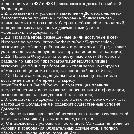
положениями ст.437 и 438 Гражданского кодекса Российской
Федерации.
1.2. Обязательным условием заключения Договора является
безоговорочное принятие и соблюдение Пользователем,
применяемых к отношениям Сторон требований и положений,
определенных следующими документами (далее –
«Обязательные документы»):
1.2.1. Правила Игры, размещенные и/или доступные в сети
Интернет по адресу: https://barbars.ru/help/0/gamesrules ,
включающие общие требования и ограничения в Игре, а также
установленные за допущенные нарушения игровые санкции;
1.2.2. Правила Форума и чата, доступные в сети Интернет в
разделе по адресу: https://barbars.ru/help/0/forumrules ,
включающие общие требования к использованию форума и
обмена сообщениями в чате, как составной части Игры;
1.2.3. Политика конфиденциальности, размещенная и/или
доступная в сети Интернет по адресу
https://barbars.ru/help/0/policy , и содержащая правила
предоставления и использования персональной информации,
включая персональные данные Пользователя;
1.3. Обязательные документы составляю неотъемлемую часть
настоящего Соглашения и содержат существенные условия
Договора.
1.4. Воспользовавшись любой из указанных выше возможностей
по использованию Игры вы подтверждаете, что:
а) Ознакомились с условиями настоящего Соглашения, включая
условия и требования Обязательных документов, в полном
объеме до начала использования Игры.