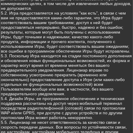
коммерческих целях, в том числе для извлечения любых доходов,
не допускается.
5.2. Игра предоставляется на условиях "как есть", в связи с чем
вам не предоставляются какие-либо гарантии, что Игра будет
соответствовать вашим требованиям; доступ к ней будет
предоставляться непрерывно, быстро, надежно и без ошибок;
результаты, которые могут быть получены с использованием
Игры, будут точными и надежными; качество какого-либо
продукта, информации и прочего контента, полученного с
использованием Игры, будет соответствовать вашим ожиданиям;
все ошибки в программном обеспечении Игры будут исправлены.
5.3. Поскольку Игра находится на стадии постоянного дополнения
и обновления новых функциональных возможностей, их форма и
характер могут время от времени меняться без вашего
предварительного уведомления. Лицензиар вправе по
собственному усмотрению прекратить (временно или
окончательно) предоставление доступа к Игре (или каких-либо
отдельных ее функциональных возможностей) всем
Пользователям вообще или вам, в частности, без вашего
предварительного уведомления.
5.4. Дизайн Игры, ее программное обеспечение и техническая
поддержка рассчитаны на доступ через мобильный терминал
посредством радиотелефонной (сотовой) связи по протоколам
WAP и/или GPRS, при доступе с других устройств и по другим
протоколам Игра может работать некорректно.
5.5. Лицензиар не несет ответственность за качество связи и
скорость передачи данных. Все вопросы по устойчивости связи,
ее настройкам, настройкам мобильного телефона и другим