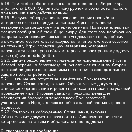
5.18. При любых обстоятельствах ответственность Лицензиара
ограничена 1 000 (Одной тысячей) рублей и возлагается на него
при наличии в его действиях вины.
5.19. В случае обнаружения нарушения ваших прав и/или
интересов в связи с предоставлением Игры, в том числе
незаконных размещением материалов иным Пользователем, вам
следует сообщить об этом Лицензиару. Для этого вам необходимо
направить Лицензиару письменное уведомление с подробным
изложением обстоятельств нарушения и гипертекстовой ссылкой
на страницу Игры, содержащую материалы, которыми
нарушаются ваши права и/или интересы по электронному адресу:
office (at) overmobile (dot) ru.
5.20. Ввиду предоставления лицензии на использование Игры в
базовой версии на безвозмездной основе к отношениям Сторон
по такой лицензии не применимы положения законодательства о
защите прав потребителей.
5.21. Наличие или отсутствие в действиях Пользователя
нарушения Соглашения, включая Обязательные документы,
относится к организации игрового процесса и вытекает из условий
проведения игры. Игровые санкции предусмотрены для
обеспечения баланса интересов всех Пользователей,
участвующих в Игре, и являются обязательной частью игрового
процесса.
5.22. Контроль за соблюдением Соглашения, включая
Обязательные документы, возложен на Лицензиара, решения
которого окончательны и обжалованию не подлежат.
6. Уведомления и сообщения