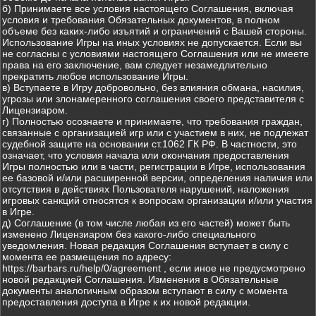
б) Принимаете все условия настоящего Соглашения, включая
условия и требования Обязательных документов, в полном
объеме без каких-либо изъятий и ограничений с Вашей стороны.
Использование Игры на иных условиях не допускается. Если вы
не согласны с условиями настоящего Соглашения или не имеете
права на его заключение, вам следует незамедлительно
прекратить любое использование Игры.
в) Вступаете в Игру добровольно, без влияния обмана, насилия,
угрозы или злонамеренного соглашения своего представителя с
Лицензиаром.
г) Полностью осознаете и принимаете, что требования граждан,
связанные с организацией игр или с участием в них, не подлежат
судебной защите на основании ст.1062 ГК РФ. В частности, это
означает, что условия начала или окончания предоставления
Игры полностью или в части, регистрации в Игре, использования
ее базовой и/или расширенной версии, определения наличия или
отсутствия в действиях Пользователя нарушений, наложения
игровых санкций относятся к вопросам организации и/или участия
в Игре.
д) Соглашение (в том числе любая из его частей) может быть
изменено Лицензиаром без какого-либо специального
уведомления. Новая редакция Соглашения вступает в силу с
момента ее размещения по адресу:
https://barbars.ru/help/0/agreement , если иное не предусмотрено
новой редакцией Соглашения. Изменения в Обязательные
документы аналогичным образом вступают в силу с момента
предоставления доступа в Игре к их новой редакции.