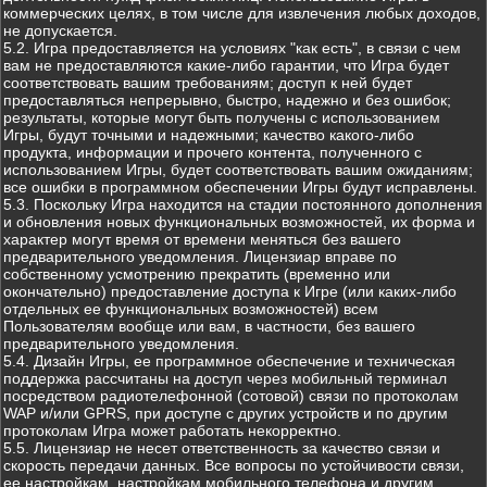
коммерческих целях, в том числе для извлечения любых доходов,
не допускается.
5.2. Игра предоставляется на условиях "как есть", в связи с чем
вам не предоставляются какие-либо гарантии, что Игра будет
соответствовать вашим требованиям; доступ к ней будет
предоставляться непрерывно, быстро, надежно и без ошибок;
результаты, которые могут быть получены с использованием
Игры, будут точными и надежными; качество какого-либо
продукта, информации и прочего контента, полученного с
использованием Игры, будет соответствовать вашим ожиданиям;
все ошибки в программном обеспечении Игры будут исправлены.
5.3. Поскольку Игра находится на стадии постоянного дополнения
и обновления новых функциональных возможностей, их форма и
характер могут время от времени меняться без вашего
предварительного уведомления. Лицензиар вправе по
собственному усмотрению прекратить (временно или
окончательно) предоставление доступа к Игре (или каких-либо
отдельных ее функциональных возможностей) всем
Пользователям вообще или вам, в частности, без вашего
предварительного уведомления.
5.4. Дизайн Игры, ее программное обеспечение и техническая
поддержка рассчитаны на доступ через мобильный терминал
посредством радиотелефонной (сотовой) связи по протоколам
WAP и/или GPRS, при доступе с других устройств и по другим
протоколам Игра может работать некорректно.
5.5. Лицензиар не несет ответственность за качество связи и
скорость передачи данных. Все вопросы по устойчивости связи,
ее настройкам, настройкам мобильного телефона и другим