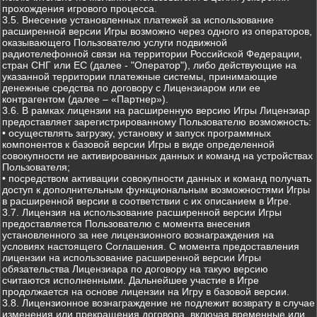
прохождения игрового процесса.
3.5. Внесение установленных платежей за использование
расширенной версии Игры возможно через одного из операторов,
оказывающего Пользователю услуги подвижной
радиотелефонной связи на территории Российской Федерации,
стран СНГ или ЕС (далее - "Оператор"), либо действующие на
указанной территории платежные системы, принимающие
денежные средства по договору с Лицензиаром или ее
контрагентом (далее – «Партнер»).
3.6. В рамках лицензии на расширенную версию Игры Лицензиар
предоставляет зарегистрированному Пользователю возможность:
• осуществлять загрузку, установку и запуск программных
компонентов к базовой версии Игры в виде определенной
совокупности не активированных данных и команд на устройствах
Пользователя;
• посредством активации совокупности данных и команд получать
доступ к дополнительным функциональным возможностями Игры
в расширенной версии в соответствии с их описанием в Игре.
3.7. Лицензия на использование расширенной версии Игры
предоставляется Пользователю с момента внесения
установленного за нее лицензионного вознаграждения на
условиях настоящего Соглашения. С момента предоставления
лицензии на использование расширенной версии Игры
обязательства Лицензиара по договору на такую версию
считаются исполненными. Дальнейшее участие в Игре
продолжается на основе лицензии на Игру в базовой версии.
3.8. Лицензионное вознаграждение не подлежит возврату в случае
изменения или прекращения договора, включая временные или