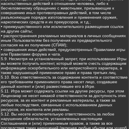
насильственных действий в отношении человека, либо к
бесчеловечному обращению с животными, призывающие к
совершению иных противоправных действий, в том числе
разъясняющие порядок изготовления и применения оружия,
наркотических средств и их прекурсоров, и т.д.;
• преимущественного или исключительного размещения ссылок
на другие сайты;
• распространения рекламных материалов в личных сообщениях
иным Пользователям без получения их предварительного
согласия на их получение (СПАМ);
• совершения иных действий, предусмотренных Правилами игры
или Правилами форума и чата.
5.9. Несмотря на установленный запрет, при использовании Игры
вы можете получить контент, который можете счесть содержащим
информацию оскорбительного или непристойного характера, а
также нарушающий применимое право и права третьих лиц.
5.10. Всю ответственность за содержание контента и соответствие
его требованиям применимого права несет лицо, создавшее
данный контент и (или) разместившее его в Игре.
5.11. Игра может содержать ссылки на другие ресурсы, при этом
Лицензиар не несет никакой ответственности за доступность этих
ресурсов, за их контент и рекламные материалы, а также за
любые последствия, связанные с использованием данных
ресурсов, их контента или рекламы.
5.12. Вы несете исключительную ответственность за любое
нарушение обязательств, установленных настоящим
Соглашением и (или) применимым правом, а также за все
последствия таких нарушений (включая любые убытки или ущерб,