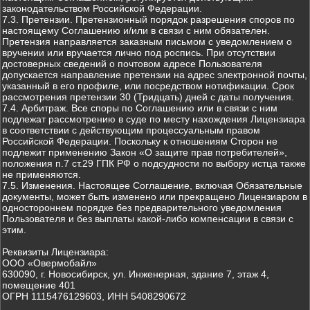
законодательством Российской Федерации.
7.3. Претензии. Претензионный порядок разрешения споров по
настоящему Соглашению и/или в связи с ним обязателен.
Претензия направляется заказным письмом с уведомлением о
вручении или вручается лично под роспись. При отсутствии
достоверных сведений о почтовом адресе Пользователя
допускается направление претензии на адрес электронной почты,
указанный в его профиле, или посредством нотификации. Срок
рассмотрения претензии 30 (Тридцать) дней с даты получения.
7.4. Арбитраж. Все споры по Соглашению или в связи с ним
подлежат рассмотрению в суде по месту нахождения Лицензиара
в соответствии с действующим процессуальным правом
Российской Федерации. Поскольку к отношениям Сторон не
подлежит применению Закон «О защите прав потребителей»,
положения п.7 ст.29 ГПК РФ о подсудности по выбору истца также
не применяются.
7.5. Изменения. Настоящее Соглашение, включая Обязательные
документы, может быть изменено или прекращено Лицензиаром в
одностороннем порядке без предварительного уведомления
Пользователя и без выплаты какой-либо компенсации в связи с
этим.
Реквизиты Лицензиара:
ООО «Овермобайл»
630090, г. Новосибирск, ул. Инженерная, здание 7, этаж 4,
помещение 401
ОГРН 1115476129603, ИНН 5408290672