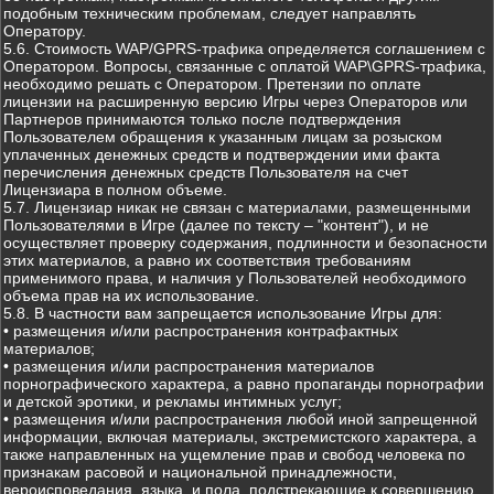
подобным техническим проблемам, следует направлять
Оператору.
5.6. Стоимость WAP/GPRS-трафика определяется соглашением с
Оператором. Вопросы, связанные с оплатой WAP\GPRS-трафика,
необходимо решать с Оператором. Претензии по оплате
лицензии на расширенную версию Игры через Операторов или
Партнеров принимаются только после подтверждения
Пользователем обращения к указанным лицам за розыском
уплаченных денежных средств и подтверждении ими факта
перечисления денежных средств Пользователя на счет
Лицензиара в полном объеме.
5.7. Лицензиар никак не связан с материалами, размещенными
Пользователями в Игре (далее по тексту – "контент"), и не
осуществляет проверку содержания, подлинности и безопасности
этих материалов, а равно их соответствия требованиям
применимого права, и наличия у Пользователей необходимого
объема прав на их использование.
5.8. В частности вам запрещается использование Игры для:
• размещения и/или распространения контрафактных
материалов;
• размещения и/или распространения материалов
порнографического характера, а равно пропаганды порнографии
и детской эротики, и рекламы интимных услуг;
• размещения и/или распространения любой иной запрещенной
информации, включая материалы, экстремистского характера, а
также направленных на ущемление прав и свобод человека по
признакам расовой и национальной принадлежности,
вероисповедания, языка, и пола, подстрекающие к совершению