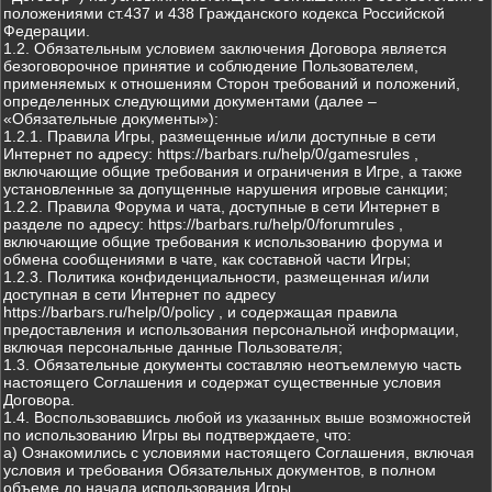
положениями ст.437 и 438 Гражданского кодекса Российской
Федерации.
1.2. Обязательным условием заключения Договора является
безоговорочное принятие и соблюдение Пользователем,
применяемых к отношениям Сторон требований и положений,
определенных следующими документами (далее –
«Обязательные документы»):
1.2.1. Правила Игры, размещенные и/или доступные в сети
Интернет по адресу: https://barbars.ru/help/0/gamesrules ,
включающие общие требования и ограничения в Игре, а также
установленные за допущенные нарушения игровые санкции;
1.2.2. Правила Форума и чата, доступные в сети Интернет в
разделе по адресу: https://barbars.ru/help/0/forumrules ,
включающие общие требования к использованию форума и
обмена сообщениями в чате, как составной части Игры;
1.2.3. Политика конфиденциальности, размещенная и/или
доступная в сети Интернет по адресу
https://barbars.ru/help/0/policy , и содержащая правила
предоставления и использования персональной информации,
включая персональные данные Пользователя;
1.3. Обязательные документы составляю неотъемлемую часть
настоящего Соглашения и содержат существенные условия
Договора.
1.4. Воспользовавшись любой из указанных выше возможностей
по использованию Игры вы подтверждаете, что:
а) Ознакомились с условиями настоящего Соглашения, включая
условия и требования Обязательных документов, в полном
объеме до начала использования Игры.