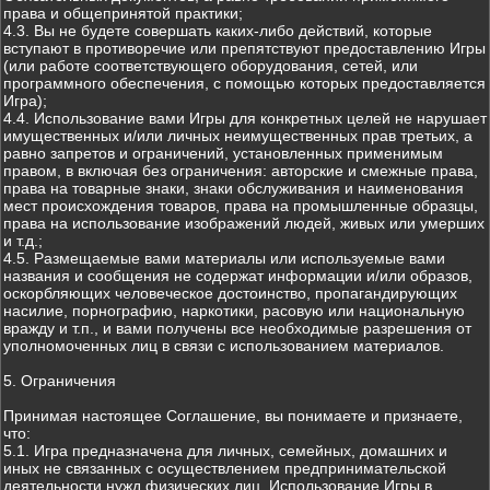
права и общепринятой практики;
4.3. Вы не будете совершать каких-либо действий, которые
вступают в противоречие или препятствуют предоставлению Игры
(или работе соответствующего оборудования, сетей, или
программного обеспечения, с помощью которых предоставляется
Игра);
4.4. Использование вами Игры для конкретных целей не нарушает
имущественных и/или личных неимущественных прав третьих, а
равно запретов и ограничений, установленных применимым
правом, в включая без ограничения: авторские и смежные права,
права на товарные знаки, знаки обслуживания и наименования
мест происхождения товаров, права на промышленные образцы,
права на использование изображений людей, живых или умерших
и т.д.;
4.5. Размещаемые вами материалы или используемые вами
названия и сообщения не содержат информации и/или образов,
оскорбляющих человеческое достоинство, пропагандирующих
насилие, порнографию, наркотики, расовую или национальную
вражду и т.п., и вами получены все необходимые разрешения от
уполномоченных лиц в связи с использованием материалов.
5. Ограничения
Принимая настоящее Соглашение, вы понимаете и признаете,
что:
5.1. Игра предназначена для личных, семейных, домашних и
иных не связанных с осуществлением предпринимательской
деятельности нужд физических лиц. Использование Игры в