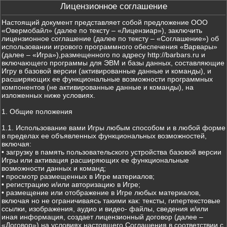
Лицензионное соглашение
Настоящий документ представляет собой предложение ООО
«Овермобайл» (далее по тексту – «Лицензиар»), заключить
лицензионное соглашение (далее по тексту – «Соглашение») об
использовании игрового программного обеспечения «Варвары»
(далее – «Игра»),размещенного по адресу http://barbars.ru и
включающего программы для ЭВМ и базы данных, составляющие
Игру в базовой версии (активированные данные и команды), и
расширяющих ее функциональные возможности программных
компонентов (не активированные данные и команды), на
изложенных ниже условиях.
1. Общие положения
1.1. Использование вами Игры любым способом и в любой форме
в пределах ее объявленных функциональных возможностей,
включая:
• загрузку в память пользовательского устройства базовой версии
Игры или активация расширяющих ее функциональные
возможности данных и команд;
• просмотр размещенных в Игре материалов;
• регистрацию и/или авторизацию в Игре;
• размещение или отображение в Игре любых материалов,
включая но не ограничиваясь такими как: тексты, гипертекстовые
ссылки, изображения, аудио и видео- файлы, сведения и/или
иная информация, создает лицензионный договор (далее –
«Договор») на условиях настоящего Соглашения в соответствии с