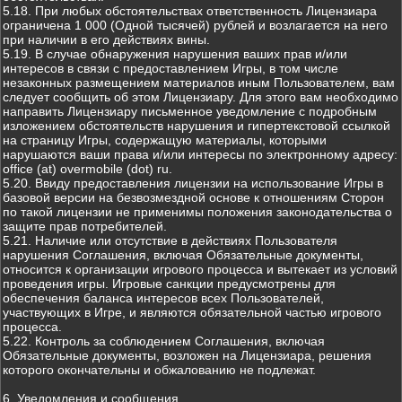
5.18. При любых обстоятельствах ответственность Лицензиара
ограничена 1 000 (Одной тысячей) рублей и возлагается на него
при наличии в его действиях вины.
5.19. В случае обнаружения нарушения ваших прав и/или
интересов в связи с предоставлением Игры, в том числе
незаконных размещением материалов иным Пользователем, вам
следует сообщить об этом Лицензиару. Для этого вам необходимо
направить Лицензиару письменное уведомление с подробным
изложением обстоятельств нарушения и гипертекстовой ссылкой
на страницу Игры, содержащую материалы, которыми
нарушаются ваши права и/или интересы по электронному адресу:
office (at) overmobile (dot) ru.
5.20. Ввиду предоставления лицензии на использование Игры в
базовой версии на безвозмездной основе к отношениям Сторон
по такой лицензии не применимы положения законодательства о
защите прав потребителей.
5.21. Наличие или отсутствие в действиях Пользователя
нарушения Соглашения, включая Обязательные документы,
относится к организации игрового процесса и вытекает из условий
проведения игры. Игровые санкции предусмотрены для
обеспечения баланса интересов всех Пользователей,
участвующих в Игре, и являются обязательной частью игрового
процесса.
5.22. Контроль за соблюдением Соглашения, включая
Обязательные документы, возложен на Лицензиара, решения
которого окончательны и обжалованию не подлежат.
6. Уведомления и сообщения