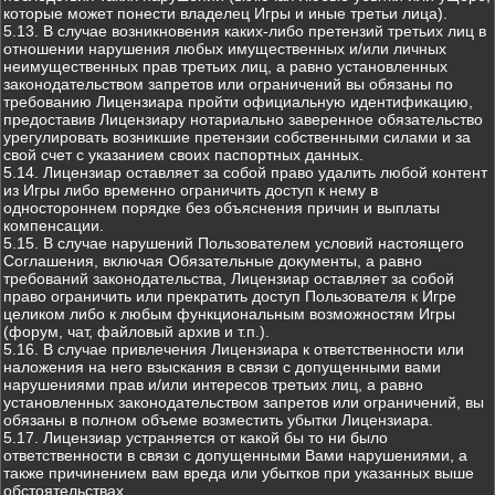
которые может понести владелец Игры и иные третьи лица).
5.13. В случае возникновения каких-либо претензий третьих лиц в
отношении нарушения любых имущественных и/или личных
неимущественных прав третьих лиц, а равно установленных
законодательством запретов или ограничений вы обязаны по
требованию Лицензиара пройти официальную идентификацию,
предоставив Лицензиару нотариально заверенное обязательство
урегулировать возникшие претензии собственными силами и за
свой счет с указанием своих паспортных данных.
5.14. Лицензиар оставляет за собой право удалить любой контент
из Игры либо временно ограничить доступ к нему в
одностороннем порядке без объяснения причин и выплаты
компенсации.
5.15. В случае нарушений Пользователем условий настоящего
Соглашения, включая Обязательные документы, а равно
требований законодательства, Лицензиар оставляет за собой
право ограничить или прекратить доступ Пользователя к Игре
целиком либо к любым функциональным возможностям Игры
(форум, чат, файловый архив и т.п.).
5.16. В случае привлечения Лицензиара к ответственности или
наложения на него взыскания в связи с допущенными вами
нарушениями прав и/или интересов третьих лиц, а равно
установленных законодательством запретов или ограничений, вы
обязаны в полном объеме возместить убытки Лицензиара.
5.17. Лицензиар устраняется от какой бы то ни было
ответственности в связи с допущенными Вами нарушениями, а
также причинением вам вреда или убытков при указанных выше
обстоятельствах.