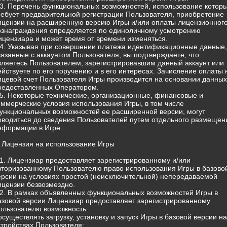
.3. Перечень функциональных возможностей, использование котор
ребует предварительной регистрации Пользователя, приобретение
ицензии на расширенную версию Игры и/или оплаты лицензионног
ознаграждения определяется по единоличному усмотрению
ицензиара и может время от времени изменяться.
.4. Указывая при совершении платежа идентификационные данные,
вязанные с аккаунтом Пользователя, вы подтверждаете, что
вляетесь Пользователем, зарегистрировавшим данный аккаунт или
ействуете по его поручению и в его интересах. Зачисление оплаты 
ицевой счет Пользователя Игры производится на основании данных
редоставленных Оператором.
.5. Некоторые технические, организационные, финансовые и
оммерческие условия использования Игры, в том числе
ункциональных возможностей ее расширенной версии, могут
оводиться до сведения Пользователей путем отдельного размещен
нформации в Игре.
. Лицензия на использование Игры
.1. Лицензиар предоставляет зарегистрированному и/или
вторизованному Пользователю право использования Игры в базово
ерсии на условиях простой (неисключительной) непередаваемой
ицензии безвозмездно.
.2. В рамках объявленных функциональных возможностей Игры в
азовой версии Лицензиар предоставляет зарегистрированному
ользователю возможность:
 осуществлять загрузку, установку и запуск Игры в базовой версии на
стройствах Пользователя;