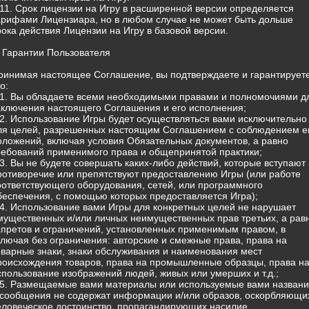
.11. Срок лицензии на Игру в расширенной версии определяется
арифами Лицензиара, но в любом случае не может быть дольше
рока действия Лицензии на Игру в базовой версии.
. Гарантии Пользователя
ринимая настоящее Соглашение, вы подтверждаете и гарантируете
о:
.1. Вы обладаете всеми необходимыми правами и полномочиями д
аключения настоящего Соглашения и его исполнения;
.2. Использование Игры будет осуществляться вами исключительно
ля целей, разрешенных настоящим Соглашением с соблюдением е
оложений, включая условия Обязательных документов, а равно
ребований применимого права и общепринятой практики;
.3. Вы не будете совершать каких-либо действий, которые вступают 
ротиворечие или препятствуют предоставлению Игры (или работе
оответствующего оборудования, сетей, или программного
беспечения, с помощью которых предоставляется Игра);
.4. Использование вами Игры для конкретных целей не нарушает
мущественных и/или личных неимущественных прав третьих, а рав
апретов и ограничений, установленных применимым правом, в
ключая без ограничения: авторские и смежные права, права на
оварные знаки, знаки обслуживания и наименования мест
роисхождения товаров, права на промышленные образцы, права н
спользование изображений людей, живых или умерших и т.д.;
.5. Размещаемые вами материалы или используемые вами назван
 сообщения не содержат информации и/или образов, оскорбляющи
еловеческое достоинство, пропагандирующих насилие,