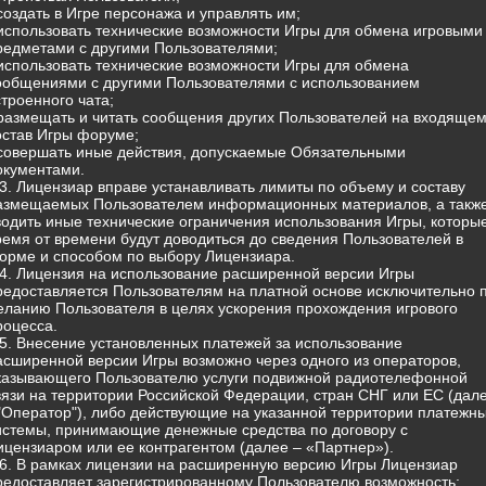
 создать в Игре персонажа и управлять им;
 использовать технические возможности Игры для обмена игровыми
редметами с другими Пользователями;
 использовать технические возможности Игры для обмена
ообщениями с другими Пользователями с использованием
строенного чата;
 размещать и читать сообщения других Пользователей на входящем
остав Игры форуме;
 совершать иные действия, допускаемые Обязательными
окументами.
.3. Лицензиар вправе устанавливать лимиты по объему и составу
азмещаемых Пользователем информационных материалов, а такж
водить иные технические ограничения использования Игры, которы
ремя от времени будут доводиться до сведения Пользователей в
орме и способом по выбору Лицензиара.
.4. Лицензия на использование расширенной версии Игры
редоставляется Пользователям на платной основе исключительно 
еланию Пользователя в целях ускорения прохождения игрового
роцесса.
.5. Внесение установленных платежей за использование
асширенной версии Игры возможно через одного из операторов,
казывающего Пользователю услуги подвижной радиотелефонной
вязи на территории Российской Федерации, стран СНГ или ЕС (дал
 "Оператор"), либо действующие на указанной территории платежн
истемы, принимающие денежные средства по договору с
ицензиаром или ее контрагентом (далее – «Партнер»).
.6. В рамках лицензии на расширенную версию Игры Лицензиар
редоставляет зарегистрированному Пользователю возможность: