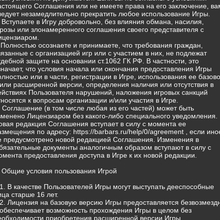
астоящего Соглашения или не имеете права на его заключение, ва
ледует незамедлительно прекратить любое использование Игры.
) Вступаете в Игру добровольно, без влияния обмана, насилия,
грозы или злонамеренного соглашения своего представителя с
ицензиаром.
) Полностью осознаете и принимаете, что требования граждан,
вязанные с организацией игр или с участием в них, не подлежат
удебной защите на основании ст.1062 ГК РФ. В частности, это
значает, что условия начала или окончания предоставления Игры
олностью или в части, регистрации в Игре, использования ее базов
/или расширенной версии, определения наличия или отсутствия в
ействиях Пользователя нарушений, наложения игровых санкций
тносятся к вопросам организации и/или участия в Игре.
) Соглашение (в том числе любая из его частей) может быть
зменено Лицензиаром без какого-либо специального уведомления.
овая редакция Соглашения вступает в силу с момента ее
азмещения по адресу: https://barbars.ru/help/0/agreement , если ино
е предусмотрено новой редакцией Соглашения. Изменения в
бязательные документы аналогичным образом вступают в силу с
омента предоставления доступа в Игре к их новой редакции.
. Общие условия пользования Игрой
.1. В качестве Пользователей Игры могут выступать дееспособные
ица старше 16 лет.
.2. Лицензия на базовую версию Игры предоставляется безвозмезд
 обеспечивает возможность прохождения Игры в целом без
еобходимости приобретения расширенной версии Игры.