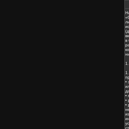
Н
«
л
и
(
в
в
р
к
н
1
1
п
•
и
д
•
•
•
н
и
и
у
с