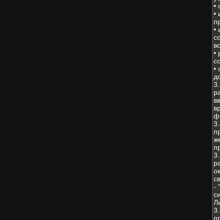
•
•
п
•
с
в
•
с
•
д
3
р
в
в
ф
3
п
ж
п
3
р
о
с
-
с
Л
3
п