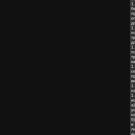
1
б
п
о
д
1
п
т
д
1
п
т
к
1
с
п
в
1
н
1
и
а
у
н
б
и
л
и