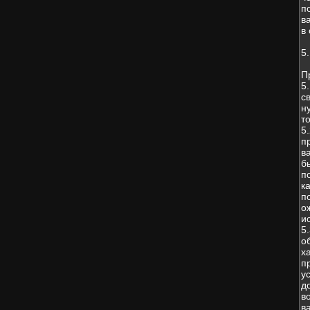
п
в
в
5
П
5
с
н
т
5
п
в
б
п
к
п
о
и
5
о
х
п
у
д
в
в