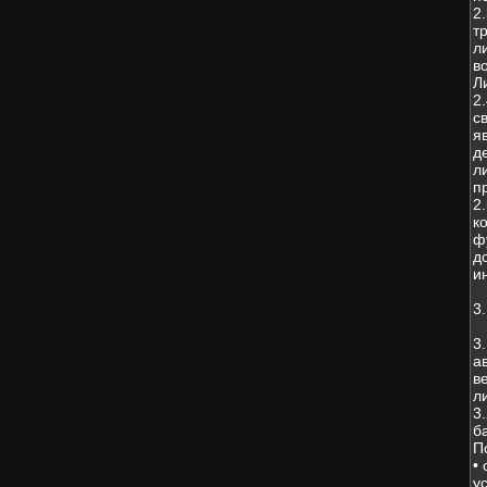
2
т
л
в
Л
2
с
я
д
л
п
2
к
ф
д
и
3
3
а
в
л
3
б
П
•
у