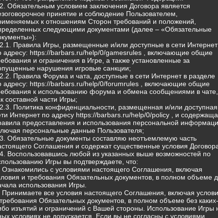
.2. Обязательным условием заключения Договора является
езоговорочное принятие и соблюдение Пользователем,
рименяемых к отношениям Сторон требований и положений,
пределенных следующими документами (далее – «Обязательные
окументы»):
.2.1. Правила Игры, размещенные и/или доступные в сети Интернет
о адресу: https://barbars.ru/help/0/gamesrules , включающие общие
ребования и ограничения в Игре, а также установленные за
опущенные нарушения игровые санкции;
.2.2. Правила Форума и чата, доступные в сети Интернет в разделе
о адресу: https://barbars.ru/help/0/forumrules , включающие общие
ребования к использованию форума и обмена сообщениями в чате,
ак составной части Игры;
.2.3. Политика конфиденциальности, размещенная и/или доступная
ети Интернет по адресу https://barbars.ru/help/0/policy , и содержащ
равила предоставления и использования персональной информаци
ключая персональные данные Пользователя;
.3. Обязательные документы составляю неотъемлемую часть
астоящего Соглашения и содержат существенные условия Договора
.4. Воспользовавшись любой из указанных выше возможностей по
спользованию Игры вы подтверждаете, что:
) Ознакомились с условиями настоящего Соглашения, включая
словия и требования Обязательных документов, в полном объеме 
ачала использования Игры.
) Принимаете все условия настоящего Соглашения, включая услов
 требования Обязательных документов, в полном объеме без каких
ибо изъятий и ограничений с Вашей стороны. Использование Игры 
ных условиях не допускается. Если вы не согласны с условиями