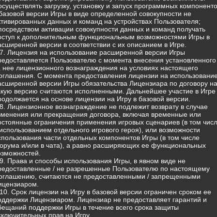
 осуществлять загрузку, установку и запуск программных компонент
 базовой версии Игры в виде определенной совокупности не
ктивированных данных и команд на устройствах Пользователя;
 посредством активации совокупности данных и команд получать
оступ к дополнительным функциональным возможностями Игры в
асширенной версии в соответствии с их описанием в Игре.
.7. Лицензия на использование расширенной версии Игры
редоставляется Пользователю с момента внесения установленного
а нее лицензионного вознаграждения на условиях настоящего
оглашения. С момента предоставления лицензии на использовани
асширенной версии Игры обязательства Лицензиара по договору н
акую версию считаются исполненными. Дальнейшее участие в Игре
родолжается на основе лицензии на Игру в базовой версии.
.8. Лицензионное вознаграждение не подлежит возврату в случае
зменения или прекращения договора, включая временные или
остоянные ограничения применения игровых сценариев (в том чис
 использованием отдельного игрового героя), или возможности
спользования части отдельных компонентов Игры (в том числе
орума и/или в чата), а равно расширяющих ее функциональных
озможностей.
.9. Права и способы использования Игры, в явном виде не
редоставленные / не разрешенные Пользователю по настоящему
оглашению, считаются не предоставленными / запрещенными
ицензиаром.
.10. Срок лицензии на Игру в базовой версии ограничен сроком ее
оддержки Лицензиаром. Лицензиар не предоставляет гарантий и
бещаний поддержки Игры в течение всего срока защиты
сключительных прав на Игру.