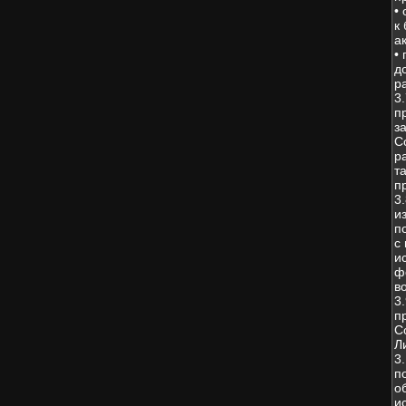
•
к
а
•
д
р
3
п
з
С
р
т
п
3
и
п
с
и
ф
в
3
п
С
Л
3
п
о
и