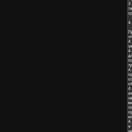
3
т
с
4
П
чт
4
з
4
д
п
т
4
п
с
о
4
и
з
в
т
п
и
4
и
ч