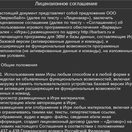
Лицензионное соглашение
астоящий документ представляет собой предложение ООО
Овермобайл» (далее по тексту – «Лицензиар»), заключить
ицензионное соглашение (далее по тексту – «Соглашение») об
спользовании игрового программного обеспечения «Варвары»
далее – «Игра»),размещенного по адресу http://barbars.ru и
ключающего программы для ЭВМ и базы данных, составляющие Иг
 базовой версии (активированные данные и команды), и
асширяющих ее функциональные возможности программных
омпонентов (не активированные данные и команды), на изложенны
иже условиях.
. Общие положения
.1. Использование вами Игры любым способом и в любой форме в
ределах ее объявленных функциональных возможностей, включая:
 загрузку в память пользовательского устройства базовой версии Иг
ли активация расширяющих ее функциональные возможности
анных и команд;
 просмотр размещенных в Игре материалов;
 регистрацию и/или авторизацию в Игре;
 размещение или отображение в Игре любых материалов, включая 
е ограничиваясь такими как: тексты, гипертекстовые ссылки,
зображения, аудио и видео- файлы, сведения и/или иная
нформация, создает лицензионный договор (далее – «Договор») на
словиях настоящего Соглашения в соответствии с положениями
т.437 и 438 Гражданского кодекса Российской Федерации.