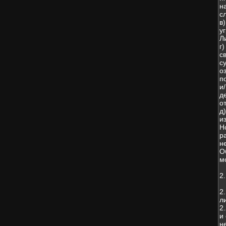
н
с
в
у
Л
г
с
с
о
п
и
д
о
д
и
Н
р
н
О
м
2
2
л
2
и
н