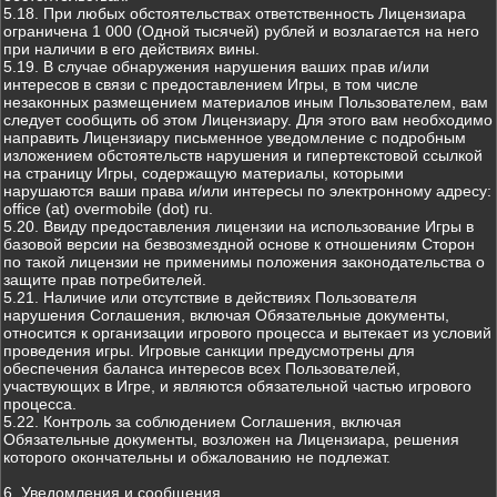
5.18. При любых обстоятельствах ответственность Лицензиара
ограничена 1 000 (Одной тысячей) рублей и возлагается на него
при наличии в его действиях вины.
5.19. В случае обнаружения нарушения ваших прав и/или
интересов в связи с предоставлением Игры, в том числе
незаконных размещением материалов иным Пользователем, вам
следует сообщить об этом Лицензиару. Для этого вам необходимо
направить Лицензиару письменное уведомление с подробным
изложением обстоятельств нарушения и гипертекстовой ссылкой
на страницу Игры, содержащую материалы, которыми
нарушаются ваши права и/или интересы по электронному адресу:
office (at) overmobile (dot) ru.
5.20. Ввиду предоставления лицензии на использование Игры в
базовой версии на безвозмездной основе к отношениям Сторон
по такой лицензии не применимы положения законодательства о
защите прав потребителей.
5.21. Наличие или отсутствие в действиях Пользователя
нарушения Соглашения, включая Обязательные документы,
относится к организации игрового процесса и вытекает из условий
проведения игры. Игровые санкции предусмотрены для
обеспечения баланса интересов всех Пользователей,
участвующих в Игре, и являются обязательной частью игрового
процесса.
5.22. Контроль за соблюдением Соглашения, включая
Обязательные документы, возложен на Лицензиара, решения
которого окончательны и обжалованию не подлежат.
6. Уведомления и сообщения