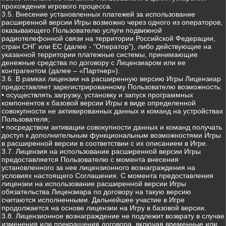
прохождения игрового процесса.
3.5. Внесение установленных платежей за использование
расширенной версии Игры возможно через одного из операторов,
оказывающего Пользователю услуги подвижной
радиотелефонной связи на территории Российской Федерации,
стран СНГ или ЕС (далее - "Оператор"), либо действующие на
указанной территории платежные системы, принимающие
денежные средства по договору с Лицензиаром или ее
контрагентом (далее – «Партнер»).
3.6. В рамках лицензии на расширенную версию Игры Лицензиар
предоставляет зарегистрированному Пользователю возможность:
• осуществлять загрузку, установку и запуск программных
компонентов к базовой версии Игры в виде определенной
совокупности не активированных данных и команд на устройствах
Пользователя;
• посредством активации совокупности данных и команд получать
доступ к дополнительным функциональным возможностями Игры
в расширенной версии в соответствии с их описанием в Игре.
3.7. Лицензия на использование расширенной версии Игры
предоставляется Пользователю с момента внесения
установленного за нее лицензионного вознаграждения на
условиях настоящего Соглашения. С момента предоставления
лицензии на использование расширенной версии Игры
обязательства Лицензиара по договору на такую версию
считаются исполненными. Дальнейшее участие в Игре
продолжается на основе лицензии на Игру в базовой версии.
3.8. Лицензионное вознаграждение не подлежит возврату в случае
изменения или прекращения договора, включая временные или