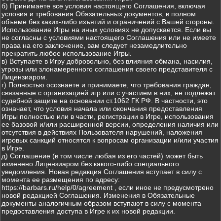
б) Принимаете все условия настоящего Соглашения, включая
условия и требования Обязательных документов, в полном
объеме без каких-либо изъятий и ограничений с Вашей стороны.
Использование Игры на иных условиях не допускается. Если вы
не согласны с условиями настоящего Соглашения или не имеете
права на его заключение, вам следует незамедлительно
прекратить любое использование Игры.
в) Вступаете в Игру добровольно, без влияния обмана, насилия,
угрозы или злонамеренного соглашения своего представителя с
Лицензиаром.
г) Полностью осознаете и принимаете, что требования граждан,
связанные с организацией игр или с участием в них, не подлежат
судебной защите на основании ст.1062 ГК РФ. В частности, это
означает, что условия начала или окончания предоставления
Игры полностью или в части, регистрации в Игре, использования
ее базовой и/или расширенной версии, определения наличия или
отсутствия в действиях Пользователя нарушений, наложения
игровых санкций относятся к вопросам организации и/или участия
в Игре.
д) Соглашение (в том числе любая из его частей) может быть
изменено Лицензиаром без какого-либо специального
уведомления. Новая редакция Соглашения вступает в силу с
момента ее размещения по адресу:
https://barbars.ru/help/0/agreement , если иное не предусмотрено
новой редакцией Соглашения. Изменения в Обязательные
документы аналогичным образом вступают в силу с момента
предоставления доступа в Игре к их новой редакции.