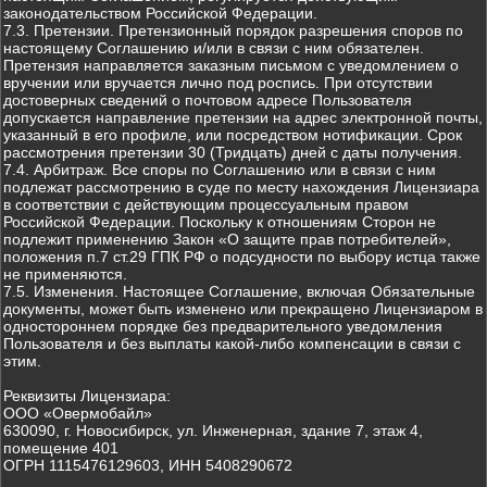
законодательством Российской Федерации.
7.3. Претензии. Претензионный порядок разрешения споров по
настоящему Соглашению и/или в связи с ним обязателен.
Претензия направляется заказным письмом с уведомлением о
вручении или вручается лично под роспись. При отсутствии
достоверных сведений о почтовом адресе Пользователя
допускается направление претензии на адрес электронной почты,
указанный в его профиле, или посредством нотификации. Срок
рассмотрения претензии 30 (Тридцать) дней с даты получения.
7.4. Арбитраж. Все споры по Соглашению или в связи с ним
подлежат рассмотрению в суде по месту нахождения Лицензиара
в соответствии с действующим процессуальным правом
Российской Федерации. Поскольку к отношениям Сторон не
подлежит применению Закон «О защите прав потребителей»,
положения п.7 ст.29 ГПК РФ о подсудности по выбору истца также
не применяются.
7.5. Изменения. Настоящее Соглашение, включая Обязательные
документы, может быть изменено или прекращено Лицензиаром в
одностороннем порядке без предварительного уведомления
Пользователя и без выплаты какой-либо компенсации в связи с
этим.
Реквизиты Лицензиара:
ООО «Овермобайл»
630090, г. Новосибирск, ул. Инженерная, здание 7, этаж 4,
помещение 401
ОГРН 1115476129603, ИНН 5408290672