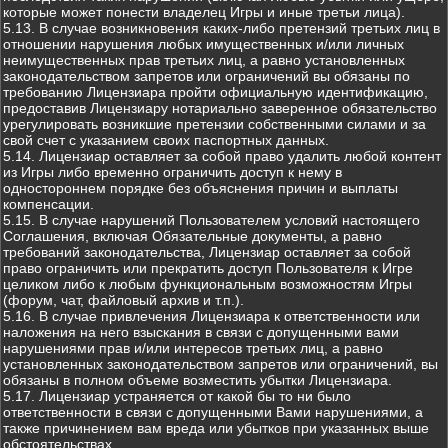
которые может понести владелец Игры и иные третьи лица).
5.13. В случае возникновения каких-либо претензий третьих лиц в
отношении нарушения любых имущественных и/или личных
неимущественных прав третьих лиц, а равно установленных
законодательством запретов или ограничений вы обязаны по
требованию Лицензиара пройти официальную идентификацию,
предоставив Лицензиару нотариально заверенное обязательство
урегулировать возникшие претензии собственными силами и за
свой счет с указанием своих паспортных данных.
5.14. Лицензиар оставляет за собой право удалить любой контент
из Игры либо временно ограничить доступ к нему в
одностороннем порядке без объяснения причин и выплаты
компенсации.
5.15. В случае нарушений Пользователем условий настоящего
Соглашения, включая Обязательные документы, а равно
требований законодательства, Лицензиар оставляет за собой
право ограничить или прекратить доступ Пользователя к Игре
целиком либо к любым функциональным возможностям Игры
(форум, чат, файловый архив и т.п.).
5.16. В случае привлечения Лицензиара к ответственности или
наложения на него взыскания в связи с допущенными вами
нарушениями прав и/или интересов третьих лиц, а равно
установленных законодательством запретов или ограничений, вы
обязаны в полном объеме возместить убытки Лицензиара.
5.17. Лицензиар устраняется от какой бы то ни было
ответственности в связи с допущенными Вами нарушениями, а
также причинением вам вреда или убытков при указанных выше
обстоятельствах.