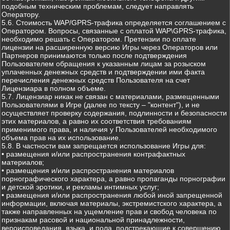
подобным техническим проблемам, следует направлять
Оператору.
5.6. Стоимость WAP/GPRS-трафика определяется соглашением с
Оператором. Вопросы, связанные с оплатой WAP\GPRS-трафика,
необходимо решать с Оператором. Претензии по оплате
лицензии на расширенную версию Игры через Операторов или
Партнеров принимаются только после подтверждения
Пользователем обращения к указанным лицам за розыском
уплаченных денежных средств и подтверждении ими факта
перечисления денежных средств Пользователя на счет
Лицензиара в полном объеме.
5.7. Лицензиар никак не связан с материалами, размещенными
Пользователями в Игре (далее по тексту – "контент"), и не
осуществляет проверку содержания, подлинности и безопасности
этих материалов, а равно их соответствия требованиям
применимого права, и наличия у Пользователей необходимого
объема прав на их использование.
5.8. В частности вам запрещается использование Игры для:
• размещения и/или распространения контрафактных
материалов;
• размещения и/или распространения материалов
порнографического характера, а равно пропаганды порнографии
и детской эротики, и рекламы интимных услуг;
• размещения и/или распространения любой иной запрещенной
информации, включая материалы, экстремистского характера, а
также направленных на ущемление прав и свобод человека по
признакам расовой и национальной принадлежности,
вероисповедания, языка, и пола, подстрекающие к совершению