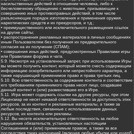
насильственных действий в отношении человека, либо к
бесчеловечному обращению с животными, призывающие к
совершению иных противоправных действий, в том числе
разъясняющие порядок изготовления и применения оружия,
наркотических средств и их прекурсоров, и т.д.;
• преимущественного или исключительного размещения ссылок
на другие сайты;
• распространения рекламных материалов в личных сообщениях
иным Пользователям без получения их предварительного
согласия на их получение (СПАМ);
• совершения иных действий, предусмотренных Правилами игры
или Правилами форума и чата.
5.9. Несмотря на установленный запрет, при использовании Игры
вы можете получить контент, который можете счесть содержащим
информацию оскорбительного или непристойного характера, а
также нарушающий применимое право и права третьих лиц.
5.10. Всю ответственность за содержание контента и соответствие
его требованиям применимого права несет лицо, создавшее
данный контент и (или) разместившее его в Игре.
5.11. Игра может содержать ссылки на другие ресурсы, при этом
Лицензиар не несет никакой ответственности за доступность этих
ресурсов, за их контент и рекламные материалы, а также за
любые последствия, связанные с использованием данных
ресурсов, их контента или рекламы.
5.12. Вы несете исключительную ответственность за любое
нарушение обязательств, установленных настоящим
Соглашением и (или) применимым правом, а также за все
последствия таких нарушений (включая любые убытки или ущерб,