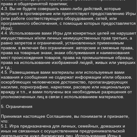
права и общепринятой практики;
4.3. Вы не будете совершать каких-либо действий, которые
вступают в противоречие или препятствуют предоставлению Игры
(или работе соответствующего оборудования, сетей, или
программного обеспечения, с помощью которых предоставляется
Игра);
4.4. Использование вами Игры для конкретных целей не нарушает
имущественных и/или личных неимущественных прав третьих, а
равно запретов и ограничений, установленных применимым
правом, в включая без ограничения: авторские и смежные права,
права на товарные знаки, знаки обслуживания и наименования
мест происхождения товаров, права на промышленные образцы,
права на использование изображений людей, живых или умерших
и т.д.;
4.5. Размещаемые вами материалы или используемые вами
названия и сообщения не содержат информации и/или образов,
оскорбляющих человеческое достоинство, пропагандирующих
насилие, порнографию, наркотики, расовую или национальную
вражду и т.п., и вами получены все необходимые разрешения от
уполномоченных лиц в связи с использованием материалов.
5. Ограничения
Принимая настоящее Соглашение, вы понимаете и признаете,
что:
5.1. Игра предназначена для личных, семейных, домашних и
иных не связанных с осуществлением предпринимательской
деятельности нужд физических лиц. Использование Игры в