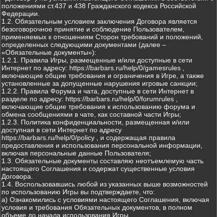
положениями ст.437 и 438 Гражданского кодекса Российской
Федерации.
1.2. Обязательным условием заключения Договора является
безоговорочное принятие и соблюдение Пользователем,
применяемых к отношениям Сторон требований и положений,
определенных следующими документами (далее –
«Обязательные документы»):
1.2.1. Правила Игры, размещенные и/или доступные в сети
Интернет по адресу: https://barbars.ru/help/0/gamesrules ,
включающие общие требования и ограничения в Игре, а также
установленные за допущенные нарушения игровые санкции;
1.2.2. Правила Форума и чата, доступные в сети Интернет в
разделе по адресу: https://barbars.ru/help/0/forumrules ,
включающие общие требования к использованию форума и
обмена сообщениями в чате, как составной части Игры;
1.2.3. Политика конфиденциальности, размещенная и/или
доступная в сети Интернет по адресу
https://barbars.ru/help/0/policy , и содержащая правила
предоставления и использования персональной информации,
включая персональные данные Пользователя;
1.3. Обязательные документы составляю неотъемлемую часть
настоящего Соглашения и содержат существенные условия
Договора.
1.4. Воспользовавшись любой из указанных выше возможностей
по использованию Игры вы подтверждаете, что:
а) Ознакомились с условиями настоящего Соглашения, включая
условия и требования Обязательных документов, в полном
объеме до начала использования Игры.