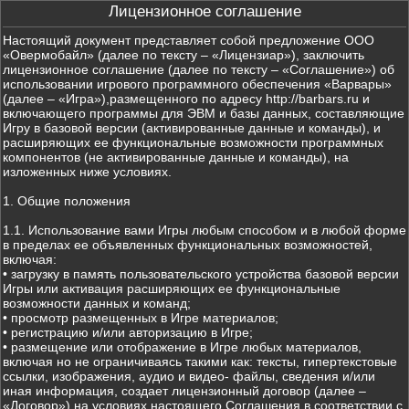
Лицензионное соглашение
Настоящий документ представляет собой предложение ООО
«Овермобайл» (далее по тексту – «Лицензиар»), заключить
лицензионное соглашение (далее по тексту – «Соглашение») об
использовании игрового программного обеспечения «Варвары»
(далее – «Игра»),размещенного по адресу http://barbars.ru и
включающего программы для ЭВМ и базы данных, составляющие
Игру в базовой версии (активированные данные и команды), и
расширяющих ее функциональные возможности программных
компонентов (не активированные данные и команды), на
изложенных ниже условиях.
1. Общие положения
1.1. Использование вами Игры любым способом и в любой форме
в пределах ее объявленных функциональных возможностей,
включая:
• загрузку в память пользовательского устройства базовой версии
Игры или активация расширяющих ее функциональные
возможности данных и команд;
• просмотр размещенных в Игре материалов;
• регистрацию и/или авторизацию в Игре;
• размещение или отображение в Игре любых материалов,
включая но не ограничиваясь такими как: тексты, гипертекстовые
ссылки, изображения, аудио и видео- файлы, сведения и/или
иная информация, создает лицензионный договор (далее –
«Договор») на условиях настоящего Соглашения в соответствии с