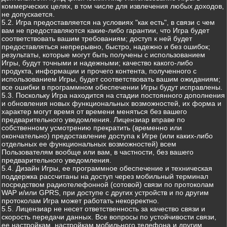
коммерческих целях, в том числе для извлечения любых доходов,
не допускается.
5.2. Игра предоставляется на условиях "как есть", в связи с чем
вам не предоставляются какие-либо гарантии, что Игра будет
соответствовать вашим требованиям; доступ к ней будет
предоставляться непрерывно, быстро, надежно и без ошибок;
результаты, которые могут быть получены с использованием
Игры, будут точными и надежными; качество какого-либо
продукта, информации и прочего контента, полученного с
использованием Игры, будет соответствовать вашим ожиданиям;
все ошибки в программном обеспечении Игры будут исправлены.
5.3. Поскольку Игра находится на стадии постоянного дополнения
и обновления новых функциональных возможностей, их форма и
характер могут время от времени меняться без вашего
предварительного уведомления. Лицензиар вправе по
собственному усмотрению прекратить (временно или
окончательно) предоставление доступа к Игре (или каких-либо
отдельных ее функциональных возможностей) всем
Пользователям вообще или вам, в частности, без вашего
предварительного уведомления.
5.4. Дизайн Игры, ее программное обеспечение и техническая
поддержка рассчитаны на доступ через мобильный терминал
посредством радиотелефонной (сотовой) связи по протоколам
WAP и/или GPRS, при доступе с других устройств и по другим
протоколам Игра может работать некорректно.
5.5. Лицензиар не несет ответственность за качество связи и
скорость передачи данных. Все вопросы по устойчивости связи,
ее настройкам, настройкам мобильного телефона и другим