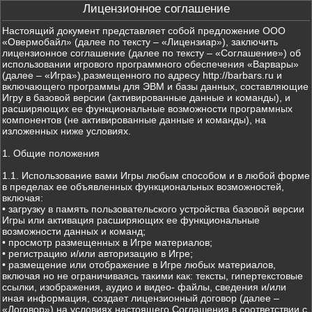
Лицензионное соглашение
Настоящий документ представляет собой предложение ООО
«Овермобайл» (далее по тексту – «Лицензиар»), заключить
лицензионное соглашение (далее по тексту – «Соглашение») об
использовании игрового программного обеспечения «Варвары»
(далее – «Игра»),размещенного по адресу http://barbars.ru и
включающего программы для ЭВМ и базы данных, составляющие
Игру в базовой версии (активированные данные и команды), и
расширяющих ее функциональные возможности программных
компонентов (не активированные данные и команды), на
изложенных ниже условиях.
1. Общие положения
1.1. Использование вами Игры любым способом и в любой форме
в пределах ее объявленных функциональных возможностей,
включая:
• загрузку в память пользовательского устройства базовой версии
Игры или активация расширяющих ее функциональные
возможности данных и команд;
• просмотр размещенных в Игре материалов;
• регистрацию и/или авторизацию в Игре;
• размещение или отображение в Игре любых материалов,
включая но не ограничиваясь такими как: тексты, гипертекстовые
ссылки, изображения, аудио и видео- файлы, сведения и/или
иная информация, создает лицензионный договор (далее –
«Договор») на условиях настоящего Соглашения в соответствии с