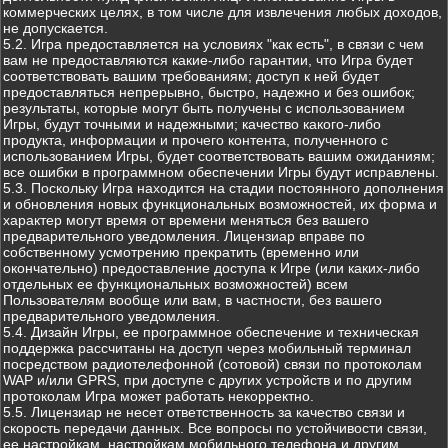
коммерческих целях, в том числе для извлечения любых доходов,
не допускается.
5.2. Игра предоставляется на условиях "как есть", в связи с чем
вам не предоставляются какие-либо гарантии, что Игра будет
соответствовать вашим требованиям; доступ к ней будет
предоставляться непрерывно, быстро, надежно и без ошибок;
результаты, которые могут быть получены с использованием
Игры, будут точными и надежными; качество какого-либо
продукта, информации и прочего контента, полученного с
использованием Игры, будет соответствовать вашим ожиданиям;
все ошибки в программном обеспечении Игры будут исправлены.
5.3. Поскольку Игра находится на стадии постоянного дополнения
и обновления новых функциональных возможностей, их форма и
характер могут время от времени меняться без вашего
предварительного уведомления. Лицензиар вправе по
собственному усмотрению прекратить (временно или
окончательно) предоставление доступа к Игре (или каких-либо
отдельных ее функциональных возможностей) всем
Пользователям вообще или вам, в частности, без вашего
предварительного уведомления.
5.4. Дизайн Игры, ее программное обеспечение и техническая
поддержка рассчитаны на доступ через мобильный терминал
посредством радиотелефонной (сотовой) связи по протоколам
WAP и/или GPRS, при доступе с других устройств и по другим
протоколам Игра может работать некорректно.
5.5. Лицензиар не несет ответственность за качество связи и
скорость передачи данных. Все вопросы по устойчивости связи,
ее настройкам, настройкам мобильного телефона и другим