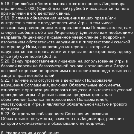
5.18. При любых обстоятельствах ответственность Лицензиара
ограничена 1 000 (Одной тысячей) рублей и возлагается на него
при наличии в его действиях вины.
5.19. В случае обнаружения нарушения ваших прав и/или
интересов в связи с предоставлением Игры, в том числе
незаконных размещением материалов иным Пользователем, вам
следует сообщить об этом Лицензиару. Для этого вам необходимо
направить Лицензиару письменное уведомление с подробным
изложением обстоятельств нарушения и гипертекстовой ссылкой
на страницу Игры, содержащую материалы, которыми
нарушаются ваши права и/или интересы по электронному адресу:
office (at) overmobile (dot) ru.
5.20. Ввиду предоставления лицензии на использование Игры в
базовой версии на безвозмездной основе к отношениям Сторон
по такой лицензии не применимы положения законодательства о
защите прав потребителей.
5.21. Наличие или отсутствие в действиях Пользователя
нарушения Соглашения, включая Обязательные документы,
относится к организации игрового процесса и вытекает из условий
проведения игры. Игровые санкции предусмотрены для
обеспечения баланса интересов всех Пользователей,
участвующих в Игре, и являются обязательной частью игрового
процесса.
5.22. Контроль за соблюдением Соглашения, включая
Обязательные документы, возложен на Лицензиара, решения
которого окончательны и обжалованию не подлежат.
6. Уведомления и сообщения