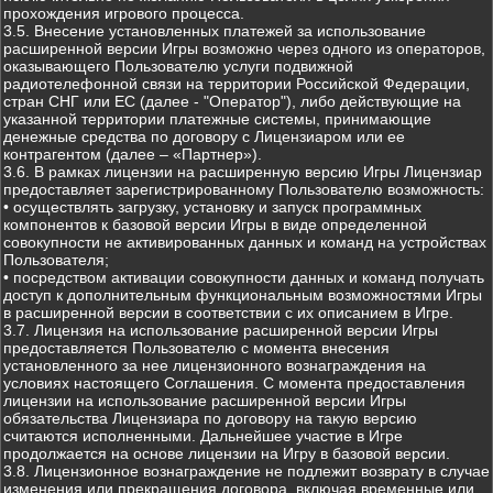
прохождения игрового процесса.
3.5. Внесение установленных платежей за использование
расширенной версии Игры возможно через одного из операторов,
оказывающего Пользователю услуги подвижной
радиотелефонной связи на территории Российской Федерации,
стран СНГ или ЕС (далее - "Оператор"), либо действующие на
указанной территории платежные системы, принимающие
денежные средства по договору с Лицензиаром или ее
контрагентом (далее – «Партнер»).
3.6. В рамках лицензии на расширенную версию Игры Лицензиар
предоставляет зарегистрированному Пользователю возможность:
• осуществлять загрузку, установку и запуск программных
компонентов к базовой версии Игры в виде определенной
совокупности не активированных данных и команд на устройствах
Пользователя;
• посредством активации совокупности данных и команд получать
доступ к дополнительным функциональным возможностями Игры
в расширенной версии в соответствии с их описанием в Игре.
3.7. Лицензия на использование расширенной версии Игры
предоставляется Пользователю с момента внесения
установленного за нее лицензионного вознаграждения на
условиях настоящего Соглашения. С момента предоставления
лицензии на использование расширенной версии Игры
обязательства Лицензиара по договору на такую версию
считаются исполненными. Дальнейшее участие в Игре
продолжается на основе лицензии на Игру в базовой версии.
3.8. Лицензионное вознаграждение не подлежит возврату в случае
изменения или прекращения договора, включая временные или