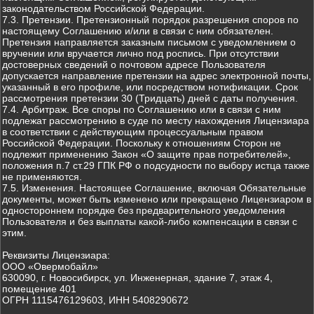
законодательством Российской Федерации.
7.3. Претензии. Претензионный порядок разрешения споров по
настоящему Соглашению и/или в связи с ним обязателен.
Претензия направляется заказным письмом с уведомлением о
вручении или вручается лично под роспись. При отсутствии
достоверных сведений о почтовом адресе Пользователя
допускается направление претензии на адрес электронной почты,
указанный в его профиле, или посредством нотификации. Срок
рассмотрения претензии 30 (Тридцать) дней с даты получения.
7.4. Арбитраж. Все споры по Соглашению или в связи с ним
подлежат рассмотрению в суде по месту нахождения Лицензиара
в соответствии с действующим процессуальным правом
Российской Федерации. Поскольку к отношениям Сторон не
подлежит применению Закон «О защите прав потребителей»,
положения п.7 ст.29 ГПК РФ о подсудности по выбору истца также
не применяются.
7.5. Изменения. Настоящее Соглашение, включая Обязательные
документы, может быть изменено или прекращено Лицензиаром в
одностороннем порядке без предварительного уведомления
Пользователя и без выплаты какой-либо компенсации в связи с
этим.
Реквизиты Лицензиара:
ООО «Овермобайл»
630090, г. Новосибирск, ул. Инженерная, здание 7, этаж 4,
помещение 401
ОГРН 1115476129603, ИНН 5408290672