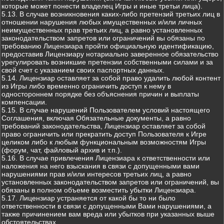
которые может понести владелец Игры и иные третьи лица).
5.13. В случае возникновения каких-либо претензий третьих лиц в
отношении нарушения любых имущественных и/или личных
неимущественных прав третьих лиц, а равно установленных
законодательством запретов или ограничений вы обязаны по
требованию Лицензиара пройти официальную идентификацию,
предоставив Лицензиару нотариально заверенное обязательство
урегулировать возникшие претензии собственными силами и за
свой счет с указанием своих паспортных данных.
5.14. Лицензиар оставляет за собой право удалить любой контент
из Игры либо временно ограничить доступ к нему в
одностороннем порядке без объяснения причин и выплаты
компенсации.
5.15. В случае нарушений Пользователем условий настоящего
Соглашения, включая Обязательные документы, а равно
требований законодательства, Лицензиар оставляет за собой
право ограничить или прекратить доступ Пользователя к Игре
целиком либо к любым функциональным возможностям Игры
(форум, чат, файловый архив и т.п.).
5.16. В случае привлечения Лицензиара к ответственности или
наложения на него взыскания в связи с допущенными вами
нарушениями прав и/или интересов третьих лиц, а равно
установленных законодательством запретов или ограничений, вы
обязаны в полном объеме возместить убытки Лицензиара.
5.17. Лицензиар устраняется от какой бы то ни было
ответственности в связи с допущенными Вами нарушениями, а
также причинением вам вреда или убытков при указанных выше
обстоятельствах.