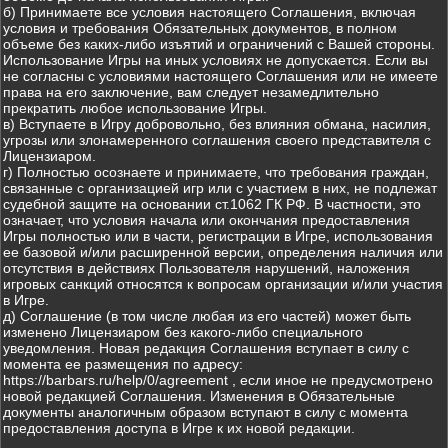
б) Принимаете все условия настоящего Соглашения, включая
условия и требования Обязательных документов, в полном
объеме без каких-либо изъятий и ограничений с Вашей стороны.
Использование Игры на иных условиях не допускается. Если вы
не согласны с условиями настоящего Соглашения или не имеете
права на его заключение, вам следует незамедлительно
прекратить любое использование Игры.
в) Вступаете в Игру добровольно, без влияния обмана, насилия,
угрозы или злонамеренного соглашения своего представителя с
Лицензиаром.
г) Полностью осознаете и принимаете, что требования граждан,
связанные с организацией игр или с участием в них, не подлежат
судебной защите на основании ст.1062 ГК РФ. В частности, это
означает, что условия начала или окончания предоставления
Игры полностью или в части, регистрации в Игре, использования
ее базовой и/или расширенной версии, определения наличия или
отсутствия в действиях Пользователя нарушений, наложения
игровых санкций относятся к вопросам организации и/или участия
в Игре.
д) Соглашение (в том числе любая из его частей) может быть
изменено Лицензиаром без какого-либо специального
уведомления. Новая редакция Соглашения вступает в силу с
момента ее размещения по адресу:
https://barbars.ru/help/0/agreement , если иное не предусмотрено
новой редакцией Соглашения. Изменения в Обязательные
документы аналогичным образом вступают в силу с момента
предоставления доступа в Игре к их новой редакции.