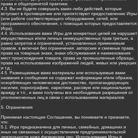
права и общепринятой практики;
4.3. Вы не будете совершать каких-либо действий, которые
вступают в противоречие или препятствуют предоставлению Игры
(или работе соответствующего оборудования, сетей, или
программного обеспечения, с помощью которых предоставляется
Игра);
4.4. Использование вами Игры для конкретных целей не нарушает
имущественных и/или личных неимущественных прав третьих, а
равно запретов и ограничений, установленных применимым
правом, в включая без ограничения: авторские и смежные права,
права на товарные знаки, знаки обслуживания и наименования
мест происхождения товаров, права на промышленные образцы,
права на использование изображений людей, живых или умерших
и т.д.;
4.5. Размещаемые вами материалы или используемые вами
названия и сообщения не содержат информации и/или образов,
оскорбляющих человеческое достоинство, пропагандирующих
насилие, порнографию, наркотики, расовую или национальную
вражду и т.п., и вами получены все необходимые разрешения от
уполномоченных лиц в связи с использованием материалов.
5. Ограничения
Принимая настоящее Соглашение, вы понимаете и признаете,
что:
5.1. Игра предназначена для личных, семейных, домашних и
иных не связанных с осуществлением предпринимательской
деятельности нужд физических лиц. Использование Игры в