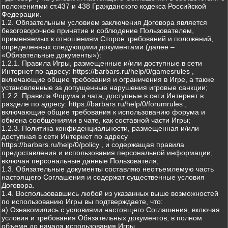
положениями ст.437 и 438 Гражданского кодекса Российской
Федерации.
1.2. Обязательным условием заключения Договора является
безоговорочное принятие и соблюдение Пользователем,
применяемых к отношениям Сторон требований и положений,
определенных следующими документами (далее –
«Обязательные документы»):
1.2.1. Правила Игры, размещенные и/или доступные в сети
Интернет по адресу: https://barbars.ru/help/0/gamesrules ,
включающие общие требования и ограничения в Игре, а также
установленные за допущенные нарушения игровые санкции;
1.2.2. Правила Форума и чата, доступные в сети Интернет в
разделе по адресу: https://barbars.ru/help/0/forumrules ,
включающие общие требования к использованию форума и
обмена сообщениями в чате, как составной части Игры;
1.2.3. Политика конфиденциальности, размещенная и/или
доступная в сети Интернет по адресу
https://barbars.ru/help/0/policy , и содержащая правила
предоставления и использования персональной информации,
включая персональные данные Пользователя;
1.3. Обязательные документы составляю неотъемлемую часть
настоящего Соглашения и содержат существенные условия
Договора.
1.4. Воспользовавшись любой из указанных выше возможностей
по использованию Игры вы подтверждаете, что:
а) Ознакомились с условиями настоящего Соглашения, включая
условия и требования Обязательных документов, в полном
объеме до начала использования Игры.