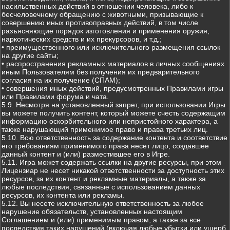
насильственных действий в отношении человека, либо к
бесчеловечному обращению с животными, призывающие к
совершению иных противоправных действий, в том числе
разъясняющие порядок изготовления и применения оружия,
наркотических средств и их прекурсоров, и т.д.;
• преимущественного или исключительного размещения ссылок
на другие сайты;
• распространения рекламных материалов в личных сообщениях
иным Пользователям без получения их предварительного
согласия на их получение (СПАМ);
• совершения иных действий, предусмотренных Правилами игры
или Правилами форума и чата.
5.9. Несмотря на установленный запрет, при использовании Игры
вы можете получить контент, который можете счесть содержащим
информацию оскорбительного или непристойного характера, а
также нарушающий применимое право и права третьих лиц.
5.10. Всю ответственность за содержание контента и соответствие
его требованиям применимого права несет лицо, создавшее
данный контент и (или) разместившее его в Игре.
5.11. Игра может содержать ссылки на другие ресурсы, при этом
Лицензиар не несет никакой ответственности за доступность этих
ресурсов, за их контент и рекламные материалы, а также за
любые последствия, связанные с использованием данных
ресурсов, их контента или рекламы.
5.12. Вы несете исключительную ответственность за любое
нарушение обязательств, установленных настоящим
Соглашением и (или) применимым правом, а также за все
последствия таких нарушений (включая любые убытки или ущерб,