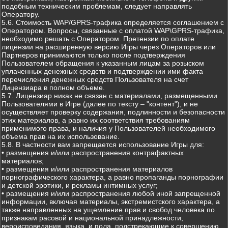
подобным техническим проблемам, следует направлять
Оператору.
5.6. Стоимость WAP/GPRS-трафика определяется соглашением с
Оператором. Вопросы, связанные с оплатой WAP\GPRS-трафика,
необходимо решать с Оператором. Претензии по оплате
лицензии на расширенную версию Игры через Операторов или
Партнеров принимаются только после подтверждения
Пользователем обращения к указанным лицам за розыском
уплаченных денежных средств и подтверждении ими факта
перечисления денежных средств Пользователя на счет
Лицензиара в полном объеме.
5.7. Лицензиар никак не связан с материалами, размещенными
Пользователями в Игре (далее по тексту – "контент"), и не
осуществляет проверку содержания, подлинности и безопасности
этих материалов, а равно их соответствия требованиям
применимого права, и наличия у Пользователей необходимого
объема прав на их использование.
5.8. В частности вам запрещается использование Игры для:
• размещения и/или распространения контрафактных
материалов;
• размещения и/или распространения материалов
порнографического характера, а равно пропаганды порнографии
и детской эротики, и рекламы интимных услуг;
• размещения и/или распространения любой иной запрещенной
информации, включая материалы, экстремистского характера, а
также направленных на ущемление прав и свобод человека по
признакам расовой и национальной принадлежности,
вероисповедания, языка, и пола, подстрекающие к совершению