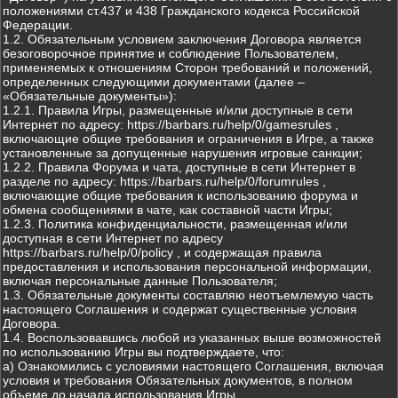
положениями ст.437 и 438 Гражданского кодекса Российской
Федерации.
1.2. Обязательным условием заключения Договора является
безоговорочное принятие и соблюдение Пользователем,
применяемых к отношениям Сторон требований и положений,
определенных следующими документами (далее –
«Обязательные документы»):
1.2.1. Правила Игры, размещенные и/или доступные в сети
Интернет по адресу: https://barbars.ru/help/0/gamesrules ,
включающие общие требования и ограничения в Игре, а также
установленные за допущенные нарушения игровые санкции;
1.2.2. Правила Форума и чата, доступные в сети Интернет в
разделе по адресу: https://barbars.ru/help/0/forumrules ,
включающие общие требования к использованию форума и
обмена сообщениями в чате, как составной части Игры;
1.2.3. Политика конфиденциальности, размещенная и/или
доступная в сети Интернет по адресу
https://barbars.ru/help/0/policy , и содержащая правила
предоставления и использования персональной информации,
включая персональные данные Пользователя;
1.3. Обязательные документы составляю неотъемлемую часть
настоящего Соглашения и содержат существенные условия
Договора.
1.4. Воспользовавшись любой из указанных выше возможностей
по использованию Игры вы подтверждаете, что:
а) Ознакомились с условиями настоящего Соглашения, включая
условия и требования Обязательных документов, в полном
объеме до начала использования Игры.