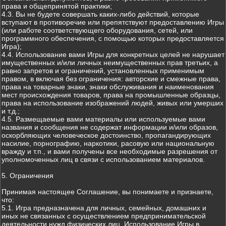
права и общепринятой практики;
4.3. Вы не будете совершать каких-либо действий, которые
вступают в противоречие или препятствуют предоставлению Игры
(или работе соответствующего оборудования, сетей, или
программного обеспечения, с помощью которых предоставляется
Игра);
4.4. Использование вами Игры для конкретных целей не нарушает
имущественных и/или личных неимущественных прав третьих, а
равно запретов и ограничений, установленных применимым
правом, в включая без ограничения: авторские и смежные права,
права на товарные знаки, знаки обслуживания и наименования
мест происхождения товаров, права на промышленные образцы,
права на использование изображений людей, живых или умерших
и т.д.;
4.5. Размещаемые вами материалы или используемые вами
названия и сообщения не содержат информации и/или образов,
оскорбляющих человеческое достоинство, пропагандирующих
насилие, порнографию, наркотики, расовую или национальную
вражду и т.п., и вами получены все необходимые разрешения от
уполномоченных лиц в связи с использованием материалов.
5. Ограничения
Принимая настоящее Соглашение, вы понимаете и признаете,
что:
5.1. Игра предназначена для личных, семейных, домашних и
иных не связанных с осуществлением предпринимательской
деятельности нужд физических лиц. Использование Игры в