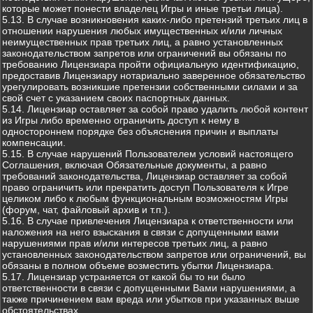
которые может понести владелец Игры и иные третьи лица).
5.13. В случае возникновения каких-либо претензий третьих лиц в
отношении нарушения любых имущественных и/или личных
неимущественных прав третьих лиц, а равно установленных
законодательством запретов или ограничений вы обязаны по
требованию Лицензиара пройти официальную идентификацию,
предоставив Лицензиару нотариально заверенное обязательство
урегулировать возникшие претензии собственными силами и за
свой счет с указанием своих паспортных данных.
5.14. Лицензиар оставляет за собой право удалить любой контент
из Игры либо временно ограничить доступ к нему в
одностороннем порядке без объяснения причин и выплаты
компенсации.
5.15. В случае нарушений Пользователем условий настоящего
Соглашения, включая Обязательные документы, а равно
требований законодательства, Лицензиар оставляет за собой
право ограничить или прекратить доступ Пользователя к Игре
целиком либо к любым функциональным возможностям Игры
(форум, чат, файловый архив и т.п.).
5.16. В случае привлечения Лицензиара к ответственности или
наложения на него взыскания в связи с допущенными вами
нарушениями прав и/или интересов третьих лиц, а равно
установленных законодательством запретов или ограничений, вы
обязаны в полном объеме возместить убытки Лицензиара.
5.17. Лицензиар устраняется от какой бы то ни было
ответственности в связи с допущенными Вами нарушениями, а
также причинением вам вреда или убытков при указанных выше
обстоятельствах.