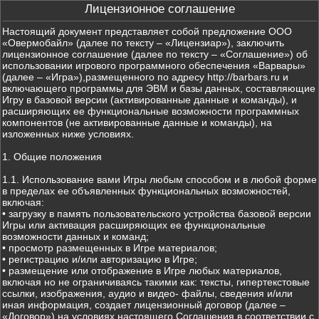
Лицензионное соглашение
Настоящий документ представляет собой предложение ООО
«Овермобайл» (далее по тексту – «Лицензиар»), заключить
лицензионное соглашение (далее по тексту – «Соглашение») об
использовании игрового программного обеспечения «Варвары»
(далее – «Игра»),размещенного по адресу http://barbars.ru и
включающего программы для ЭВМ и базы данных, составляющие
Игру в базовой версии (активированные данные и команды), и
расширяющих ее функциональные возможности программных
компонентов (не активированные данные и команды), на
изложенных ниже условиях.
1. Общие положения
1.1. Использование вами Игры любым способом и в любой форме
в пределах ее объявленных функциональных возможностей,
включая:
• загрузку в память пользовательского устройства базовой версии
Игры или активация расширяющих ее функциональные
возможности данных и команд;
• просмотр размещенных в Игре материалов;
• регистрацию и/или авторизацию в Игре;
• размещение или отображение в Игре любых материалов,
включая но не ограничиваясь такими как: тексты, гипертекстовые
ссылки, изображения, аудио и видео- файлы, сведения и/или
иная информация, создает лицензионный договор (далее –
«Договор») на условиях настоящего Соглашения в соответствии с