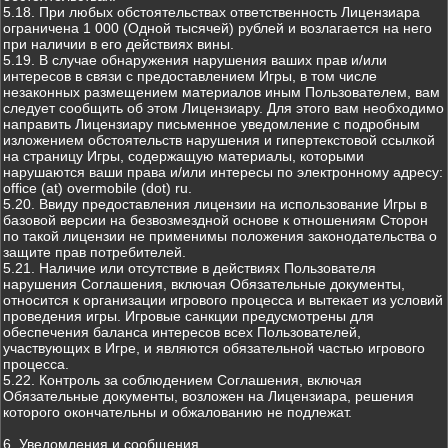
5.18. При любых обстоятельствах ответственность Лицензиара
ограничена 1 000 (Одной тысячей) рублей и возлагается на него
при наличии в его действиях вины.
5.19. В случае обнаружения нарушения ваших прав и/или
интересов в связи с предоставлением Игры, в том числе
незаконных размещением материалов иным Пользователем, вам
следует сообщить об этом Лицензиару. Для этого вам необходимо
направить Лицензиару письменное уведомление с подробным
изложением обстоятельств нарушения и гипертекстовой ссылкой
на страницу Игры, содержащую материалы, которыми
нарушаются ваши права и/или интересы по электронному адресу:
office (at) overmobile (dot) ru.
5.20. Ввиду предоставления лицензии на использование Игры в
базовой версии на безвозмездной основе к отношениям Сторон
по такой лицензии не применимы положения законодательства о
защите прав потребителей.
5.21. Наличие или отсутствие в действиях Пользователя
нарушения Соглашения, включая Обязательные документы,
относится к организации игрового процесса и вытекает из условий
проведения игры. Игровые санкции предусмотрены для
обеспечения баланса интересов всех Пользователей,
участвующих в Игре, и являются обязательной частью игрового
процесса.
5.22. Контроль за соблюдением Соглашения, включая
Обязательные документы, возложен на Лицензиара, решения
которого окончательны и обжалованию не подлежат.
6. Уведомления и сообщения