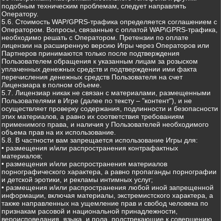
подобным техническим проблемам, следует направлять
Оператору.
5.6. Стоимость WAP/GPRS-трафика определяется соглашением с
Оператором. Вопросы, связанные с оплатой WAP\GPRS-трафика,
необходимо решать с Оператором. Претензии по оплате
лицензии на расширенную версию Игры через Операторов или
Партнеров принимаются только после подтверждения
Пользователем обращения к указанным лицам за розыском
уплаченных денежных средств и подтверждении ими факта
перечисления денежных средств Пользователя на счет
Лицензиара в полном объеме.
5.7. Лицензиар никак не связан с материалами, размещенными
Пользователями в Игре (далее по тексту – "контент"), и не
осуществляет проверку содержания, подлинности и безопасности
этих материалов, а равно их соответствия требованиям
применимого права, и наличия у Пользователей необходимого
объема прав на их использование.
5.8. В частности вам запрещается использование Игры для:
• размещения и/или распространения контрафактных
материалов;
• размещения и/или распространения материалов
порнографического характера, а равно пропаганды порнографии
и детской эротики, и рекламы интимных услуг;
• размещения и/или распространения любой иной запрещенной
информации, включая материалы, экстремистского характера, а
также направленных на ущемление прав и свобод человека по
признакам расовой и национальной принадлежности,
вероисповедания, языка, и пола, подстрекающие к совершению