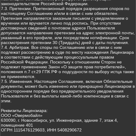
законодательством Российской Федерации.
7.3. Претензии. Претензионный порядок разрешения споров по
настоящему Соглашению и/или в связи с ним обязателен.
Претензия направляется заказным письмом с уведомлением о
вручении или вручается лично под роспись. При отсутствии
достоверных сведений о почтовом адресе Пользователя
допускается направление претензии на адрес электронной почты,
указанный в его профиле, или посредством нотификации. Срок
рассмотрения претензии 30 (Тридцать) дней с даты получения.
7.4. Арбитраж. Все споры по Соглашению или в связи с ним
подлежат рассмотрению в суде по месту нахождения Лицензиара
в соответствии с действующим процессуальным правом
Российской Федерации. Поскольку к отношениям Сторон не
подлежит применению Закон «О защите прав потребителей»,
положения п.7 ст.29 ГПК РФ о подсудности по выбору истца также
не применяются.
7.5. Изменения. Настоящее Соглашение, включая Обязательные
документы, может быть изменено или прекращено Лицензиаром в
одностороннем порядке без предварительного уведомления
Пользователя и без выплаты какой-либо компенсации в связи с
этим.
Реквизиты Лицензиара:
ООО «Овермобайл»
630090, г. Новосибирск, ул. Инженерная, здание 7, этаж 4,
помещение 401
ОГРН 1115476129603, ИНН 5408290672