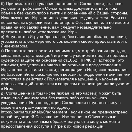
б) Принимаете все условия настоящего Соглашения, включая
условия и требования Обязательных документов, в полном
объеме без каких-либо изъятий и ограничений с Вашей стороны.
Использование Игры на иных условиях не допускается. Если вы
не согласны с условиями настоящего Соглашения или не имеете
права на его заключение, вам следует незамедлительно
прекратить любое использование Игры.
в) Вступаете в Игру добровольно, без влияния обмана, насилия,
угрозы или злонамеренного соглашения своего представителя с
Лицензиаром.
г) Полностью осознаете и принимаете, что требования граждан,
связанные с организацией игр или с участием в них, не подлежат
судебной защите на основании ст.1062 ГК РФ. В частности, это
означает, что условия начала или окончания предоставления
Игры полностью или в части, регистрации в Игре, использования
ее базовой и/или расширенной версии, определения наличия или
отсутствия в действиях Пользователя нарушений, наложения
игровых санкций относятся к вопросам организации и/или участия
в Игре.
д) Соглашение (в том числе любая из его частей) может быть
изменено Лицензиаром без какого-либо специального
уведомления. Новая редакция Соглашения вступает в силу с
момента ее размещения по адресу:
https://barbars.ru/help/0/agreement , если иное не предусмотрено
новой редакцией Соглашения. Изменения в Обязательные
документы аналогичным образом вступают в силу с момента
предоставления доступа в Игре к их новой редакции.