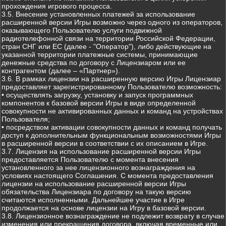
прохождения игрового процесса.
3.5. Внесение установленных платежей за использование
расширенной версии Игры возможно через одного из операторов,
оказывающего Пользователю услуги подвижной
радиотелефонной связи на территории Российской Федерации,
стран СНГ или ЕС (далее - "Оператор"), либо действующие на
указанной территории платежные системы, принимающие
денежные средства по договору с Лицензиаром или ее
контрагентом (далее – «Партнер»).
3.6. В рамках лицензии на расширенную версию Игры Лицензиар
предоставляет зарегистрированному Пользователю возможность:
• осуществлять загрузку, установку и запуск программных
компонентов к базовой версии Игры в виде определенной
совокупности не активированных данных и команд на устройствах
Пользователя;
• посредством активации совокупности данных и команд получать
доступ к дополнительным функциональным возможностями Игры
в расширенной версии в соответствии с их описанием в Игре.
3.7. Лицензия на использование расширенной версии Игры
предоставляется Пользователю с момента внесения
установленного за нее лицензионного вознаграждения на
условиях настоящего Соглашения. С момента предоставления
лицензии на использование расширенной версии Игры
обязательства Лицензиара по договору на такую версию
считаются исполненными. Дальнейшее участие в Игре
продолжается на основе лицензии на Игру в базовой версии.
3.8. Лицензионное вознаграждение не подлежит возврату в случае
изменения или прекращения договора, включая временные или