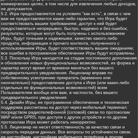
коммерческих целях, в том числе для извлечения любых доходов,
не допускается.
5.2. Игра предоставляется на условиях "как есть", в связи с чем
вам не предоставляются какие-либо гарантии, что Игра будет
соответствовать вашим требованиям; доступ к ней будет
предоставляться непрерывно, быстро, надежно и без ошибок;
результаты, которые могут быть получены с использованием
Игры, будут точными и надежными; качество какого-либо
продукта, информации и прочего контента, полученного с
использованием Игры, будет соответствовать вашим ожиданиям;
все ошибки в программном обеспечении Игры будут исправлены.
5.3. Поскольку Игра находится на стадии постоянного дополнения
и обновления новых функциональных возможностей, их форма и
характер могут время от времени меняться без вашего
предварительного уведомления. Лицензиар вправе по
собственному усмотрению прекратить (временно или
окончательно) предоставление доступа к Игре (или каких-либо
отдельных ее функциональных возможностей) всем
Пользователям вообще или вам, в частности, без вашего
предварительного уведомления.
5.4. Дизайн Игры, ее программное обеспечение и техническая
поддержка рассчитаны на доступ через мобильный терминал
посредством радиотелефонной (сотовой) связи по протоколам
WAP и/или GPRS, при доступе с других устройств и по другим
протоколам Игра может работать некорректно.
5.5. Лицензиар не несет ответственность за качество связи и
скорость передачи данных. Все вопросы по устойчивости связи,
ее настройкам, настройкам мобильного телефона и другим