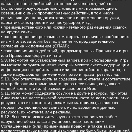
насильственных действий в отношении человека, либо к
бесчеловечному обращению с животными, призывающие к
совершению иных противоправных действий, в том числе
разъясняющие порядок изготовления и применения оружия,
наркотических средств и их прекурсоров, и т.д.;
• преимущественного или исключительного размещения ссылок
на другие сайты;
• распространения рекламных материалов в личных сообщениях
иным Пользователям без получения их предварительного
согласия на их получение (СПАМ);
• совершения иных действий, предусмотренных Правилами игры
или Правилами форума и чата.
5.9. Несмотря на установленный запрет, при использовании Игры
вы можете получить контент, который можете счесть содержащим
информацию оскорбительного или непристойного характера, а
также нарушающий применимое право и права третьих лиц.
5.10. Всю ответственность за содержание контента и соответствие
его требованиям применимого права несет лицо, создавшее
данный контент и (или) разместившее его в Игре.
5.11. Игра может содержать ссылки на другие ресурсы, при этом
Лицензиар не несет никакой ответственности за доступность этих
ресурсов, за их контент и рекламные материалы, а также за
любые последствия, связанные с использованием данных
ресурсов, их контента или рекламы.
5.12. Вы несете исключительную ответственность за любое
нарушение обязательств, установленных настоящим
Соглашением и (или) применимым правом, а также за все
последствия таких нарушений (включая любые убытки или ущерб,