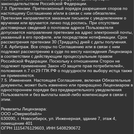
законодательством Российской Федерации.
7.3. Претензии. Претензионный порядок разрешения споров по
настоящему Соглашению и/или в связи с ним обязателен.
Претензия направляется заказным письмом с уведомлением о
вручении или вручается лично под роспись. При отсутствии
достоверных сведений о почтовом адресе Пользователя
допускается направление претензии на адрес электронной почты,
указанный в его профиле, или посредством нотификации. Срок
рассмотрения претензии 30 (Тридцать) дней с даты получения.
7.4. Арбитраж. Все споры по Соглашению или в связи с ним
подлежат рассмотрению в суде по месту нахождения Лицензиара
в соответствии с действующим процессуальным правом
Российской Федерации. Поскольку к отношениям Сторон не
подлежит применению Закон «О защите прав потребителей»,
положения п.7 ст.29 ГПК РФ о подсудности по выбору истца также
не применяются.
7.5. Изменения. Настоящее Соглашение, включая Обязательные
документы, может быть изменено или прекращено Лицензиаром в
одностороннем порядке без предварительного уведомления
Пользователя и без выплаты какой-либо компенсации в связи с
этим.
Реквизиты Лицензиара:
ООО «Овермобайл»
630090, г. Новосибирск, ул. Инженерная, здание 7, этаж 4,
помещение 401
ОГРН 1115476129603, ИНН 5408290672