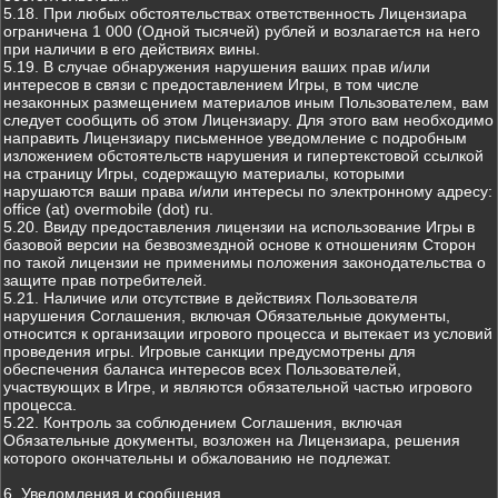
5.18. При любых обстоятельствах ответственность Лицензиара
ограничена 1 000 (Одной тысячей) рублей и возлагается на него
при наличии в его действиях вины.
5.19. В случае обнаружения нарушения ваших прав и/или
интересов в связи с предоставлением Игры, в том числе
незаконных размещением материалов иным Пользователем, вам
следует сообщить об этом Лицензиару. Для этого вам необходимо
направить Лицензиару письменное уведомление с подробным
изложением обстоятельств нарушения и гипертекстовой ссылкой
на страницу Игры, содержащую материалы, которыми
нарушаются ваши права и/или интересы по электронному адресу:
office (at) overmobile (dot) ru.
5.20. Ввиду предоставления лицензии на использование Игры в
базовой версии на безвозмездной основе к отношениям Сторон
по такой лицензии не применимы положения законодательства о
защите прав потребителей.
5.21. Наличие или отсутствие в действиях Пользователя
нарушения Соглашения, включая Обязательные документы,
относится к организации игрового процесса и вытекает из условий
проведения игры. Игровые санкции предусмотрены для
обеспечения баланса интересов всех Пользователей,
участвующих в Игре, и являются обязательной частью игрового
процесса.
5.22. Контроль за соблюдением Соглашения, включая
Обязательные документы, возложен на Лицензиара, решения
которого окончательны и обжалованию не подлежат.
6. Уведомления и сообщения