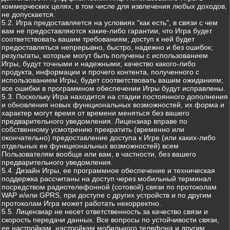
коммерческих целях, в том числе для извлечения любых доходов,
не допускается.
5.2. Игра предоставляется на условиях "как есть", в связи с чем
вам не предоставляются какие-либо гарантии, что Игра будет
соответствовать вашим требованиям; доступ к ней будет
предоставляться непрерывно, быстро, надежно и без ошибок;
результаты, которые могут быть получены с использованием
Игры, будут точными и надежными; качество какого-либо
продукта, информации и прочего контента, полученного с
использованием Игры, будет соответствовать вашим ожиданиям;
все ошибки в программном обеспечении Игры будут исправлены.
5.3. Поскольку Игра находится на стадии постоянного дополнения
и обновления новых функциональных возможностей, их форма и
характер могут время от времени меняться без вашего
предварительного уведомления. Лицензиар вправе по
собственному усмотрению прекратить (временно или
окончательно) предоставление доступа к Игре (или каких-либо
отдельных ее функциональных возможностей) всем
Пользователям вообще или вам, в частности, без вашего
предварительного уведомления.
5.4. Дизайн Игры, ее программное обеспечение и техническая
поддержка рассчитаны на доступ через мобильный терминал
посредством радиотелефонной (сотовой) связи по протоколам
WAP и/или GPRS, при доступе с других устройств и по другим
протоколам Игра может работать некорректно.
5.5. Лицензиар не несет ответственность за качество связи и
скорость передачи данных. Все вопросы по устойчивости связи,
ее настройкам, настройкам мобильного телефона и другим