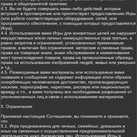
права и общепринятой практики;
4.3. Вы не будете совершать каких-либо действий, которые
вступают в противоречие или препятствуют предоставлению Игры
(или работе соответствующего оборудования, сетей, или
программного обеспечения, с помощью которых предоставляется
Игра);
4.4. Использование вами Игры для конкретных целей не нарушает
имущественных и/или личных неимущественных прав третьих, а
равно запретов и ограничений, установленных применимым
правом, в включая без ограничения: авторские и смежные права,
права на товарные знаки, знаки обслуживания и наименования
мест происхождения товаров, права на промышленные образцы,
права на использование изображений людей, живых или умерших
и т.д.;
4.5. Размещаемые вами материалы или используемые вами
названия и сообщения не содержат информации и/или образов,
оскорбляющих человеческое достоинство, пропагандирующих
насилие, порнографию, наркотики, расовую или национальную
вражду и т.п., и вами получены все необходимые разрешения от
уполномоченных лиц в связи с использованием материалов.
5. Ограничения
Принимая настоящее Соглашение, вы понимаете и признаете,
что:
5.1. Игра предназначена для личных, семейных, домашних и
иных не связанных с осуществлением предпринимательской
деятельности нужд физических лиц. Использование Игры в