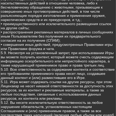
насильственных действий в отношении человека, либо к
бесчеловечному обращению с животными, призывающие к
совершению иных противоправных действий, в том числе
разъясняющие порядок изготовления и применения оружия,
наркотических средств и их прекурсоров, и т.д.;
• преимущественного или исключительного размещения ссылок
на другие сайты;
• распространения рекламных материалов в личных сообщениях
иным Пользователям без получения их предварительного
согласия на их получение (СПАМ);
• совершения иных действий, предусмотренных Правилами игры
или Правилами форума и чата.
5.9. Несмотря на установленный запрет, при использовании Игры
вы можете получить контент, который можете счесть содержащим
информацию оскорбительного или непристойного характера, а
также нарушающий применимое право и права третьих лиц.
5.10. Всю ответственность за содержание контента и соответствие
его требованиям применимого права несет лицо, создавшее
данный контент и (или) разместившее его в Игре.
5.11. Игра может содержать ссылки на другие ресурсы, при этом
Лицензиар не несет никакой ответственности за доступность этих
ресурсов, за их контент и рекламные материалы, а также за
любые последствия, связанные с использованием данных
ресурсов, их контента или рекламы.
5.12. Вы несете исключительную ответственность за любое
нарушение обязательств, установленных настоящим
Соглашением и (или) применимым правом, а также за все
последствия таких нарушений (включая любые убытки или ущерб,