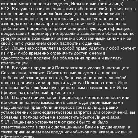
которые может понести владелец Игры и иные третьи лица).
5.13. В случае возникновения каких-либо претензий третьих лиц в
отношении нарушения любых имущественных и/или личных
неимущественных прав третьих лиц, а равно установленных
законодательством запретов или ограничений вы обязаны по
требованию Лицензиара пройти официальную идентификацию,
предоставив Лицензиару нотариально заверенное обязательство
урегулировать возникшие претензии собственными силами и за
свой счет с указанием своих паспортных данных.
5.14. Лицензиар оставляет за собой право удалить любой контент
из Игры либо временно ограничить доступ к нему в
одностороннем порядке без объяснения причин и выплаты
компенсации.
5.15. В случае нарушений Пользователем условий настоящего
Соглашения, включая Обязательные документы, а равно
требований законодательства, Лицензиар оставляет за собой
право ограничить или прекратить доступ Пользователя к Игре
целиком либо к любым функциональным возможностям Игры
(форум, чат, файловый архив и т.п.).
5.16. В случае привлечения Лицензиара к ответственности или
наложения на него взыскания в связи с допущенными вами
нарушениями прав и/или интересов третьих лиц, а равно
установленных законодательством запретов или ограничений, вы
обязаны в полном объеме возместить убытки Лицензиара.
5.17. Лицензиар устраняется от какой бы то ни было
ответственности в связи с допущенными Вами нарушениями, а
также причинением вам вреда или убытков при указанных выше
обстоятельствах.