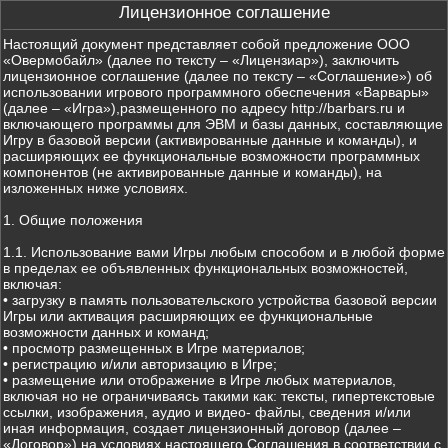
Лицензионное соглашение
Настоящий документ представляет собой предложение ООО
«Овермобайл» (далее по тексту – «Лицензиар»), заключить
лицензионное соглашение (далее по тексту – «Соглашение») об
использовании игрового программного обеспечения «Варвары»
(далее – «Игра»),размещенного по адресу http://barbars.ru и
включающего программы для ЭВМ и базы данных, составляющие
Игру в базовой версии (активированные данные и команды), и
расширяющих ее функциональные возможности программных
компонентов (не активированные данные и команды), на
изложенных ниже условиях.
1. Общие положения
1.1. Использование вами Игры любым способом и в любой форме
в пределах ее объявленных функциональных возможностей,
включая:
• загрузку в память пользовательского устройства базовой версии
Игры или активация расширяющих ее функциональные
возможности данных и команд;
• просмотр размещенных в Игре материалов;
• регистрацию и/или авторизацию в Игре;
• размещение или отображение в Игре любых материалов,
включая но не ограничиваясь такими как: тексты, гипертекстовые
ссылки, изображения, аудио и видео- файлы, сведения и/или
иная информация, создает лицензионный договор (далее –
«Договор») на условиях настоящего Соглашения в соответствии с