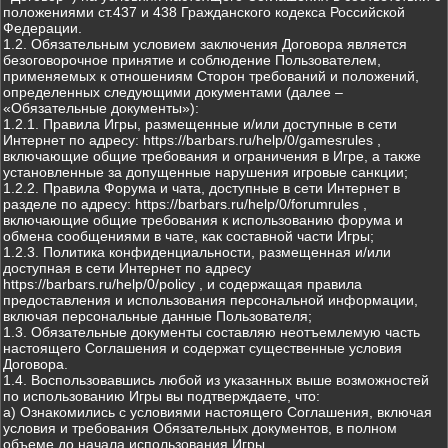
положениями ст.437 и 438 Гражданского кодекса Российской
Федерации.
1.2. Обязательным условием заключения Договора является
безоговорочное принятие и соблюдение Пользователем,
применяемых к отношениям Сторон требований и положений,
определенных следующими документами (далее –
«Обязательные документы»):
1.2.1. Правила Игры, размещенные и/или доступные в сети
Интернет по адресу: https://barbars.ru/help/0/gamesrules ,
включающие общие требования и ограничения в Игре, а также
установленные за допущенные нарушения игровые санкции;
1.2.2. Правила Форума и чата, доступные в сети Интернет в
разделе по адресу: https://barbars.ru/help/0/forumrules ,
включающие общие требования к использованию форума и
обмена сообщениями в чате, как составной части Игры;
1.2.3. Политика конфиденциальности, размещенная и/или
доступная в сети Интернет по адресу
https://barbars.ru/help/0/policy , и содержащая правила
предоставления и использования персональной информации,
включая персональные данные Пользователя;
1.3. Обязательные документы составляю неотъемлемую часть
настоящего Соглашения и содержат существенные условия
Договора.
1.4. Воспользовавшись любой из указанных выше возможностей
по использованию Игры вы подтверждаете, что:
а) Ознакомились с условиями настоящего Соглашения, включая
условия и требования Обязательных документов, в полном
объеме до начала использования Игры.