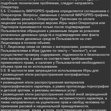
подобным техническим проблемам, следует направлять
Оператору.
5.6. Стоимость WAP/GPRS-трафика определяется соглашением с
Оператором. Вопросы, связанные с оплатой WAP\GPRS-трафика,
необходимо решать с Оператором. Претензии по оплате
лицензии на расширенную версию Игры через Операторов или
Партнеров принимаются только после подтверждения
Пользователем обращения к указанным лицам за розыском
уплаченных денежных средств и подтверждении ими факта
перечисления денежных средств Пользователя на счет
Лицензиара в полном объеме.
5.7. Лицензиар никак не связан с материалами, размещенными
Пользователями в Игре (далее по тексту – "контент"), и не
осуществляет проверку содержания, подлинности и безопасности
этих материалов, а равно их соответствия требованиям
применимого права, и наличия у Пользователей необходимого
объема прав на их использование.
5.8. В частности вам запрещается использование Игры для:
• размещения и/или распространения контрафактных
материалов;
• размещения и/или распространения материалов
порнографического характера, а равно пропаганды порнографии
и детской эротики, и рекламы интимных услуг;
• размещения и/или распространения любой иной запрещенной
информации, включая материалы, экстремистского характера, а
также направленных на ущемление прав и свобод человека по
признакам расовой и национальной принадлежности,
вероисповедания, языка, и пола, подстрекающие к совершению