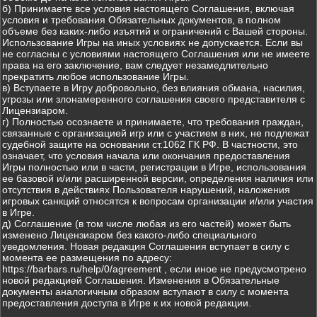
б) Принимаете все условия настоящего Соглашения, включая
условия и требования Обязательных документов, в полном
объеме без каких-либо изъятий и ограничений с Вашей стороны.
Использование Игры на иных условиях не допускается. Если вы
не согласны с условиями настоящего Соглашения или не имеете
права на его заключение, вам следует незамедлительно
прекратить любое использование Игры.
в) Вступаете в Игру добровольно, без влияния обмана, насилия,
угрозы или злонамеренного соглашения своего представителя с
Лицензиаром.
г) Полностью осознаете и принимаете, что требования граждан,
связанные с организацией игр или с участием в них, не подлежат
судебной защите на основании ст.1062 ГК РФ. В частности, это
означает, что условия начала или окончания предоставления
Игры полностью или в части, регистрации в Игре, использования
ее базовой и/или расширенной версии, определения наличия или
отсутствия в действиях Пользователя нарушений, наложения
игровых санкций относятся к вопросам организации и/или участия
в Игре.
д) Соглашение (в том числе любая из его частей) может быть
изменено Лицензиаром без какого-либо специального
уведомления. Новая редакция Соглашения вступает в силу с
момента ее размещения по адресу:
https://barbars.ru/help/0/agreement , если иное не предусмотрено
новой редакцией Соглашения. Изменения в Обязательные
документы аналогичным образом вступают в силу с момента
предоставления доступа в Игре к их новой редакции.