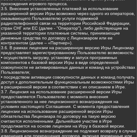
прохождения игрового процесса.
3.5. Внесение установленных платежей за использование
расширенной версии Игры возможно через одного из операторов,
оказывающего Пользователю услуги подвижной
радиотелефонной связи на территории Российской Федерации,
стран СНГ или ЕС (далее - "Оператор"), либо действующие на
указанной территории платежные системы, принимающие
денежные средства по договору с Лицензиаром или ее
контрагентом (далее – «Партнер»).
3.6. В рамках лицензии на расширенную версию Игры Лицензиар
предоставляет зарегистрированному Пользователю возможность:
• осуществлять загрузку, установку и запуск программных
компонентов к базовой версии Игры в виде определенной
совокупности не активированных данных и команд на устройствах
Пользователя;
• посредством активации совокупности данных и команд получать
доступ к дополнительным функциональным возможностями Игры
в расширенной версии в соответствии с их описанием в Игре.
3.7. Лицензия на использование расширенной версии Игры
предоставляется Пользователю с момента внесения
установленного за нее лицензионного вознаграждения на
условиях настоящего Соглашения. С момента предоставления
лицензии на использование расширенной версии Игры
обязательства Лицензиара по договору на такую версию
считаются исполненными. Дальнейшее участие в Игре
продолжается на основе лицензии на Игру в базовой версии.
3.8. Лицензионное вознаграждение не подлежит возврату в случае
изменения или прекращения договора, включая временные или