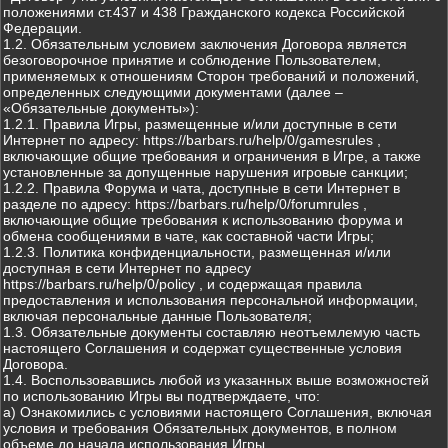
положениями ст.437 и 438 Гражданского кодекса Российской
Федерации.
1.2. Обязательным условием заключения Договора является
безоговорочное принятие и соблюдение Пользователем,
применяемых к отношениям Сторон требований и положений,
определенных следующими документами (далее –
«Обязательные документы»):
1.2.1. Правила Игры, размещенные и/или доступные в сети
Интернет по адресу: https://barbars.ru/help/0/gamesrules ,
включающие общие требования и ограничения в Игре, а также
установленные за допущенные нарушения игровые санкции;
1.2.2. Правила Форума и чата, доступные в сети Интернет в
разделе по адресу: https://barbars.ru/help/0/forumrules ,
включающие общие требования к использованию форума и
обмена сообщениями в чате, как составной части Игры;
1.2.3. Политика конфиденциальности, размещенная и/или
доступная в сети Интернет по адресу
https://barbars.ru/help/0/policy , и содержащая правила
предоставления и использования персональной информации,
включая персональные данные Пользователя;
1.3. Обязательные документы составляю неотъемлемую часть
настоящего Соглашения и содержат существенные условия
Договора.
1.4. Воспользовавшись любой из указанных выше возможностей
по использованию Игры вы подтверждаете, что:
а) Ознакомились с условиями настоящего Соглашения, включая
условия и требования Обязательных документов, в полном
объеме до начала использования Игры.