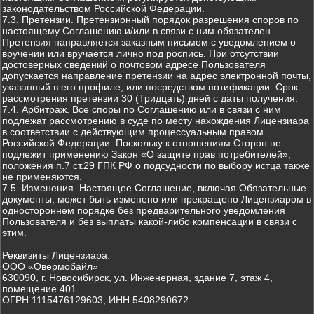
законодательством Российской Федерации.
7.3. Претензии. Претензионный порядок разрешения споров по
настоящему Соглашению и/или в связи с ним обязателен.
Претензия направляется заказным письмом с уведомлением о
вручении или вручается лично под роспись. При отсутствии
достоверных сведений о почтовом адресе Пользователя
допускается направление претензии на адрес электронной почты,
указанный в его профиле, или посредством нотификации. Срок
рассмотрения претензии 30 (Тридцать) дней с даты получения.
7.4. Арбитраж. Все споры по Соглашению или в связи с ним
подлежат рассмотрению в суде по месту нахождения Лицензиара
в соответствии с действующим процессуальным правом
Российской Федерации. Поскольку к отношениям Сторон не
подлежит применению Закон «О защите прав потребителей»,
положения п.7 ст.29 ГПК РФ о подсудности по выбору истца также
не применяются.
7.5. Изменения. Настоящее Соглашение, включая Обязательные
документы, может быть изменено или прекращено Лицензиаром в
одностороннем порядке без предварительного уведомления
Пользователя и без выплаты какой-либо компенсации в связи с
этим.
Реквизиты Лицензиара:
ООО «Овермобайл»
630090, г. Новосибирск, ул. Инженерная, здание 7, этаж 4,
помещение 401
ОГРН 1115476129603, ИНН 5408290672