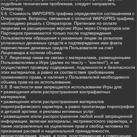
подобным техническим проблемам, следует направлять
Оператору.
5.6. Стоимость WAP/GPRS-трафика определяется соглашением с
Оператором. Вопросы, связанные с оплатой WAP\GPRS-трафика,
необходимо решать с Оператором. Претензии по оплате
лицензии на расширенную версию Игры через Операторов или
Партнеров принимаются только после подтверждения
Пользователем обращения к указанным лицам за розыском
уплаченных денежных средств и подтверждении ими факта
перечисления денежных средств Пользователя на счет
Лицензиара в полном объеме.
5.7. Лицензиар никак не связан с материалами, размещенными
Пользователями в Игре (далее по тексту – "контент"), и не
осуществляет проверку содержания, подлинности и безопасности
этих материалов, а равно их соответствия требованиям
применимого права, и наличия у Пользователей необходимого
объема прав на их использование.
5.8. В частности вам запрещается использование Игры для:
• размещения и/или распространения контрафактных
материалов;
• размещения и/или распространения материалов
порнографического характера, а равно пропаганды порнографии
и детской эротики, и рекламы интимных услуг;
• размещения и/или распространения любой иной запрещенной
информации, включая материалы, экстремистского характера, а
также направленных на ущемление прав и свобод человека по
признакам расовой и национальной принадлежности,
вероисповедания, языка, и пола, подстрекающие к совершению