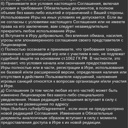
б) Принимаете все условия настоящего Соглашения, включая
условия и требования Обязательных документов, в полном
объеме без каких-либо изъятий и ограничений с Вашей стороны.
Использование Игры на иных условиях не допускается. Если вы
не согласны с условиями настоящего Соглашения или не имеете
права на его заключение, вам следует незамедлительно
прекратить любое использование Игры.
в) Вступаете в Игру добровольно, без влияния обмана, насилия,
угрозы или злонамеренного соглашения своего представителя с
Лицензиаром.
г) Полностью осознаете и принимаете, что требования граждан,
связанные с организацией игр или с участием в них, не подлежат
судебной защите на основании ст.1062 ГК РФ. В частности, это
означает, что условия начала или окончания предоставления
Игры полностью или в части, регистрации в Игре, использования
ее базовой и/или расширенной версии, определения наличия или
отсутствия в действиях Пользователя нарушений, наложения
игровых санкций относятся к вопросам организации и/или участия
в Игре.
д) Соглашение (в том числе любая из его частей) может быть
изменено Лицензиаром без какого-либо специального
уведомления. Новая редакция Соглашения вступает в силу с
момента ее размещения по адресу:
https://barbars.ru/help/0/agreement , если иное не предусмотрено
новой редакцией Соглашения. Изменения в Обязательные
документы аналогичным образом вступают в силу с момента
предоставления доступа в Игре к их новой редакции.