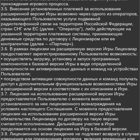
прохождения игрового процесса.
3.5. Внесение установленных платежей за использование
расширенной версии Игры возможно через одного из операторов,
оказывающего Пользователю услуги подвижной
радиотелефонной связи на территории Российской Федерации,
стран СНГ или ЕС (далее - "Оператор"), либо действующие на
указанной территории платежные системы, принимающие
денежные средства по договору с Лицензиаром или ее
контрагентом (далее – «Партнер»).
3.6. В рамках лицензии на расширенную версию Игры Лицензиар
предоставляет зарегистрированному Пользователю возможность:
• осуществлять загрузку, установку и запуск программных
компонентов к базовой версии Игры в виде определенной
совокупности не активированных данных и команд на устройствах
Пользователя;
• посредством активации совокупности данных и команд получать
доступ к дополнительным функциональным возможностями Игры
в расширенной версии в соответствии с их описанием в Игре.
3.7. Лицензия на использование расширенной версии Игры
предоставляется Пользователю с момента внесения
установленного за нее лицензионного вознаграждения на
условиях настоящего Соглашения. С момента предоставления
лицензии на использование расширенной версии Игры
обязательства Лицензиара по договору на такую версию
считаются исполненными. Дальнейшее участие в Игре
продолжается на основе лицензии на Игру в базовой версии.
3.8. Лицензионное вознаграждение не подлежит возврату в случае
изменения или прекращения договора, включая временные или