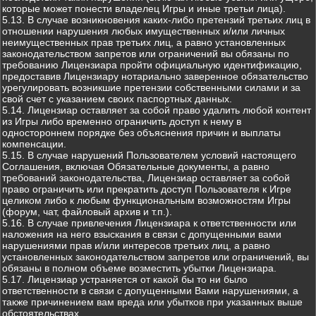
которые может понести владелец Игры и иные третьи лица).
5.13. В случае возникновения каких-либо претензий третьих лиц в
отношении нарушения любых имущественных и/или личных
неимущественных прав третьих лиц, а равно установленных
законодательством запретов или ограничений вы обязаны по
требованию Лицензиара пройти официальную идентификацию,
предоставив Лицензиару нотариально заверенное обязательство
урегулировать возникшие претензии собственными силами и за
свой счет с указанием своих паспортных данных.
5.14. Лицензиар оставляет за собой право удалить любой контент
из Игры либо временно ограничить доступ к нему в
одностороннем порядке без объяснения причин и выплаты
компенсации.
5.15. В случае нарушений Пользователем условий настоящего
Соглашения, включая Обязательные документы, а равно
требований законодательства, Лицензиар оставляет за собой
право ограничить или прекратить доступ Пользователя к Игре
целиком либо к любым функциональным возможностям Игры
(форум, чат, файловый архив и т.п.).
5.16. В случае привлечения Лицензиара к ответственности или
наложения на него взыскания в связи с допущенными вами
нарушениями прав и/или интересов третьих лиц, а равно
установленных законодательством запретов или ограничений, вы
обязаны в полном объеме возместить убытки Лицензиара.
5.17. Лицензиар устраняется от какой бы то ни было
ответственности в связи с допущенными Вами нарушениями, а
также причинением вам вреда или убытков при указанных выше
обстоятельствах.