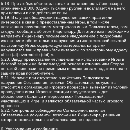
5.18. При любых обстоятельствах ответственность Лицензиара
ограничена 1 000 (Одной тысячей) рублей и возлагается на него
при наличии в его действиях вины.
5.19. В случае обнаружения нарушения ваших прав и/или
интересов в связи с предоставлением Игры, в том числе
незаконных размещением материалов иным Пользователем, вам
следует сообщить об этом Лицензиару. Для этого вам необходимо
направить Лицензиару письменное уведомление с подробным
изложением обстоятельств нарушения и гипертекстовой ссылкой
на страницу Игры, содержащую материалы, которыми
нарушаются ваши права и/или интересы по электронному адресу:
office (at) overmobile (dot) ru.
5.20. Ввиду предоставления лицензии на использование Игры в
базовой версии на безвозмездной основе к отношениям Сторон
по такой лицензии не применимы положения законодательства о
защите прав потребителей.
5.21. Наличие или отсутствие в действиях Пользователя
нарушения Соглашения, включая Обязательные документы,
относится к организации игрового процесса и вытекает из условий
проведения игры. Игровые санкции предусмотрены для
обеспечения баланса интересов всех Пользователей,
участвующих в Игре, и являются обязательной частью игрового
процесса.
5.22. Контроль за соблюдением Соглашения, включая
Обязательные документы, возложен на Лицензиара, решения
которого окончательны и обжалованию не подлежат.
6. Уведомления и сообщения