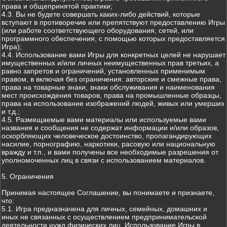
права и общепринятой практики;
4.3. Вы не будете совершать каких-либо действий, которые
вступают в противоречие или препятствуют предоставлению Игры
(или работе соответствующего оборудования, сетей, или
программного обеспечения, с помощью которых предоставляется
Игра);
4.4. Использование вами Игры для конкретных целей не нарушает
имущественных и/или личных неимущественных прав третьих, а
равно запретов и ограничений, установленных применимым
правом, в включая без ограничения: авторские и смежные права,
права на товарные знаки, знаки обслуживания и наименования
мест происхождения товаров, права на промышленные образцы,
права на использование изображений людей, живых или умерших
и т.д.;
4.5. Размещаемые вами материалы или используемые вами
названия и сообщения не содержат информации и/или образов,
оскорбляющих человеческое достоинство, пропагандирующих
насилие, порнографию, наркотики, расовую или национальную
вражду и т.п., и вами получены все необходимые разрешения от
уполномоченных лиц в связи с использованием материалов.
5. Ограничения
Принимая настоящее Соглашение, вы понимаете и признаете,
что:
5.1. Игра предназначена для личных, семейных, домашних и
иных не связанных с осуществлением предпринимательской
деятельности нужд физических лиц. Использование Игры в