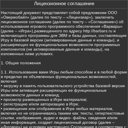
Лицензионное соглашение
Настоящий документ представляет собой предложение ООО
«Овермобайл» (далее по тексту – «Лицензиар»), заключить
лицензионное соглашение (далее по тексту – «Соглашение») об
использовании игрового программного обеспечения «Варвары»
(далее – «Игра»),размещенного по адресу http://barbars.ru и
включающего программы для ЭВМ и базы данных, составляющие
Игру в базовой версии (активированные данные и команды), и
расширяющих ее функциональные возможности программных
компонентов (не активированные данные и команды), на
изложенных ниже условиях.
1. Общие положения
1.1. Использование вами Игры любым способом и в любой форме
в пределах ее объявленных функциональных возможностей,
включая:
• загрузку в память пользовательского устройства базовой версии
Игры или активация расширяющих ее функциональные
возможности данных и команд;
• просмотр размещенных в Игре материалов;
• регистрацию и/или авторизацию в Игре;
• размещение или отображение в Игре любых материалов,
включая но не ограничиваясь такими как: тексты, гипертекстовые
ссылки, изображения, аудио и видео- файлы, сведения и/или
иная информация, создает лицензионный договор (далее –
«Договор») на условиях настоящего Соглашения в соответствии с