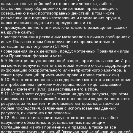
насильственных действий в отношении человека, либо к
бесчеловечному обращению с животными, призывающие к
совершению иных противоправных действий, в том числе
разъясняющие порядок изготовления и применения оружия,
наркотических средств и их прекурсоров, и т.д.;
• преимущественного или исключительного размещения ссылок
на другие сайты;
• распространения рекламных материалов в личных сообщениях
иным Пользователям без получения их предварительного
согласия на их получение (СПАМ);
• совершения иных действий, предусмотренных Правилами игры
или Правилами форума и чата.
5.9. Несмотря на установленный запрет, при использовании Игры
вы можете получить контент, который можете счесть содержащим
информацию оскорбительного или непристойного характера, а
также нарушающий применимое право и права третьих лиц.
5.10. Всю ответственность за содержание контента и соответствие
его требованиям применимого права несет лицо, создавшее
данный контент и (или) разместившее его в Игре.
5.11. Игра может содержать ссылки на другие ресурсы, при этом
Лицензиар не несет никакой ответственности за доступность этих
ресурсов, за их контент и рекламные материалы, а также за
любые последствия, связанные с использованием данных
ресурсов, их контента или рекламы.
5.12. Вы несете исключительную ответственность за любое
нарушение обязательств, установленных настоящим
Соглашением и (или) применимым правом, а также за все
последствия таких нарушений (включая любые убытки или ущерб,