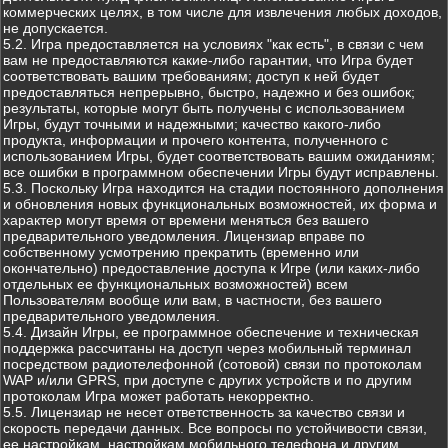
коммерческих целях, в том числе для извлечения любых доходов,
не допускается.
5.2. Игра предоставляется на условиях "как есть", в связи с чем
вам не предоставляются какие-либо гарантии, что Игра будет
соответствовать вашим требованиям; доступ к ней будет
предоставляться непрерывно, быстро, надежно и без ошибок;
результаты, которые могут быть получены с использованием
Игры, будут точными и надежными; качество какого-либо
продукта, информации и прочего контента, полученного с
использованием Игры, будет соответствовать вашим ожиданиям;
все ошибки в программном обеспечении Игры будут исправлены.
5.3. Поскольку Игра находится на стадии постоянного дополнения
и обновления новых функциональных возможностей, их форма и
характер могут время от времени меняться без вашего
предварительного уведомления. Лицензиар вправе по
собственному усмотрению прекратить (временно или
окончательно) предоставление доступа к Игре (или каких-либо
отдельных ее функциональных возможностей) всем
Пользователям вообще или вам, в частности, без вашего
предварительного уведомления.
5.4. Дизайн Игры, ее программное обеспечение и техническая
поддержка рассчитаны на доступ через мобильный терминал
посредством радиотелефонной (сотовой) связи по протоколам
WAP и/или GPRS, при доступе с других устройств и по другим
протоколам Игра может работать некорректно.
5.5. Лицензиар не несет ответственность за качество связи и
скорость передачи данных. Все вопросы по устойчивости связи,
ее настройкам, настройкам мобильного телефона и другим