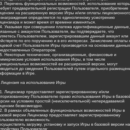
.3. Перечень функциональных возможностей, использование котор
ребует предварительной регистрации Пользователя, приобретение
ицензии на расширенную версию Игры и/или оплаты лицензионног
ознаграждения определяется по единоличному усмотрению
ицензиара и может время от времени изменяться.
.4. Указывая при совершении платежа идентификационные данные,
вязанные с аккаунтом Пользователя, вы подтверждаете, что
вляетесь Пользователем, зарегистрировавшим данный аккаунт или
ействуете по его поручению и в его интересах. Зачисление оплаты 
ицевой счет Пользователя Игры производится на основании данных
редоставленных Оператором.
.5. Некоторые технические, организационные, финансовые и
оммерческие условия использования Игры, в том числе
ункциональных возможностей ее расширенной версии, могут
оводиться до сведения Пользователей путем отдельного размещен
нформации в Игре.
. Лицензия на использование Игры
.1. Лицензиар предоставляет зарегистрированному и/или
вторизованному Пользователю право использования Игры в базово
ерсии на условиях простой (неисключительной) непередаваемой
ицензии безвозмездно.
.2. В рамках объявленных функциональных возможностей Игры в
азовой версии Лицензиар предоставляет зарегистрированному
ользователю возможность:
 осуществлять загрузку, установку и запуск Игры в базовой версии на
стройствах Пользователя;