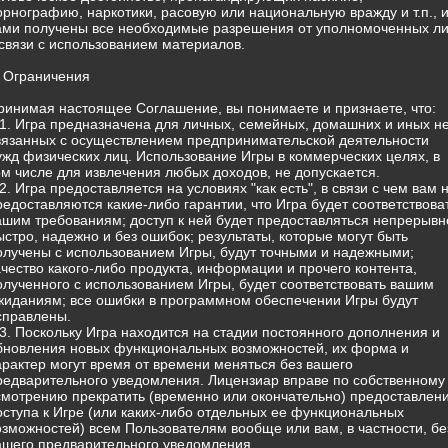
орнографию, наркотики, расовую или национальную вражду и т.п., 
ами получены все необходимые разрешения от уполномоченных л
 связи с использованием материалов.
. Ограничения
ринимая настоящее Соглашение, вы понимаете и признаете, что:
.1. Игра предназначена для личных, семейных, домашних и иных н
вязанных с осуществлением предпринимательской деятельности
ужд физических лиц. Использование Игры в коммерческих целях, в
ом числе для извлечения любых доходов, не допускается.
.2. Игра предоставляется на условиях "как есть", в связи с чем вам 
редоставляются какие-либо гарантии, что Игра будет соответствова
ашим требованиям; доступ к ней будет предоставляться непрерывн
ыстро, надежно и без ошибок; результаты, которые могут быть
олучены с использованием Игры, будут точными и надежными;
ачество какого-либо продукта, информации и прочего контента,
олученного с использованием Игры, будет соответствовать вашим
жиданиям; все ошибки в программном обеспечении Игры будут
справлены.
.3. Поскольку Игра находится на стадии постоянного дополнения и
бновления новых функциональных возможностей, их форма и
арактер могут время от времени меняться без вашего
редварительного уведомления. Лицензиар вправе по собственному
смотрению прекратить (временно или окончательно) предоставлен
оступа к Игре (или каких-либо отдельных ее функциональных
озможностей) всем Пользователям вообще или вам, в частности, бе
ашего предварительного уведомления.