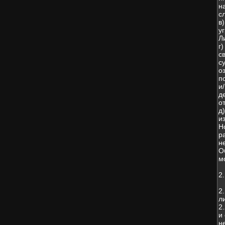
н
с
в
у
Л
г
с
с
о
п
и
д
о
д
и
Н
р
н
О
м
2
2
л
2
и
н