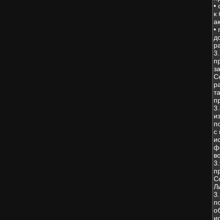
•
к
а
•
д
р
3
п
з
С
р
т
п
3
и
п
с
и
ф
в
3
п
С
Л
3
п
о
и