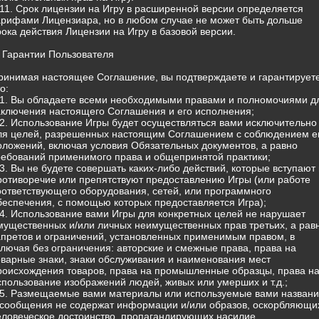
.11. Срок лицензии на Игру в расширенной версии определяется
арифами Лицензиара, но в любом случае не может быть дольше
рока действия Лицензии на Игру в базовой версии.
. Гарантии Пользователя
ринимая настоящее Соглашение, вы подтверждаете и гарантируете
о:
.1. Вы обладаете всеми необходимыми правами и полномочиями д
аключения настоящего Соглашения и его исполнения;
.2. Использование Игры будет осуществляться вами исключительно
ля целей, разрешенных настоящим Соглашением с соблюдением е
оложений, включая условия Обязательных документов, а равно
ребований применимого права и общепринятой практики;
.3. Вы не будете совершать каких-либо действий, которые вступают 
ротиворечие или препятствуют предоставлению Игры (или работе
оответствующего оборудования, сетей, или программного
беспечения, с помощью которых предоставляется Игра);
.4. Использование вами Игры для конкретных целей не нарушает
мущественных и/или личных неимущественных прав третьих, а рав
апретов и ограничений, установленных применимым правом, в
ключая без ограничения: авторские и смежные права, права на
оварные знаки, знаки обслуживания и наименования мест
роисхождения товаров, права на промышленные образцы, права н
спользование изображений людей, живых или умерших и т.д.;
.5. Размещаемые вами материалы или используемые вами назван
 сообщения не содержат информации и/или образов, оскорбляющи
еловеческое достоинство, пропагандирующих насилие,