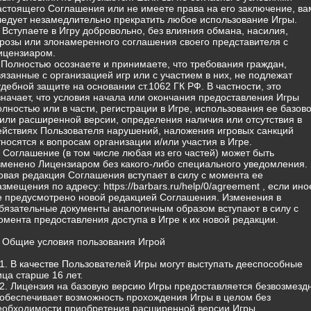
астоящего Соглашения или не имеете права на его заключение, ва
ледует незамедлительно прекратить любое использование Игры.
) Вступаете в Игру добровольно, без влияния обмана, насилия,
грозы или злонамеренного соглашения своего представителя с
ицензиаром.
) Полностью осознаете и принимаете, что требования граждан,
вязанные с организацией игр или с участием в них, не подлежат
удебной защите на основании ст.1062 ГК РФ. В частности, это
значает, что условия начала или окончания предоставления Игры
олностью или в части, регистрации в Игре, использования ее базов
/или расширенной версии, определения наличия или отсутствия в
ействиях Пользователя нарушений, наложения игровых санкций
тносятся к вопросам организации и/или участия в Игре.
) Соглашение (в том числе любая из его частей) может быть
зменено Лицензиаром без какого-либо специального уведомления.
овая редакция Соглашения вступает в силу с момента ее
азмещения по адресу: https://barbars.ru/help/0/agreement , если ино
е предусмотрено новой редакцией Соглашения. Изменения в
бязательные документы аналогичным образом вступают в силу с
омента предоставления доступа в Игре к их новой редакции.
. Общие условия пользования Игрой
.1. В качестве Пользователей Игры могут выступать дееспособные
ица старше 16 лет.
.2. Лицензия на базовую версию Игры предоставляется безвозмезд
 обеспечивает возможность прохождения Игры в целом без
еобходимости приобретения расширенной версии Игры.