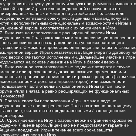
 осуществлять загрузку, установку и запуск программных компонент
 базовой версии Игры в виде определенной совокупности не
ктивированных данных и команд на устройствах Пользователя;
 посредством активации совокупности данных и команд получать
оступ к дополнительным функциональным возможностями Игры в
асширенной версии в соответствии с их описанием в Игре.
.7. Лицензия на использование расширенной версии Игры
редоставляется Пользователю с момента внесения установленного
а нее лицензионного вознаграждения на условиях настоящего
оглашения. С момента предоставления лицензии на использовани
асширенной версии Игры обязательства Лицензиара по договору н
акую версию считаются исполненными. Дальнейшее участие в Игре
родолжается на основе лицензии на Игру в базовой версии.
.8. Лицензионное вознаграждение не подлежит возврату в случае
зменения или прекращения договора, включая временные или
остоянные ограничения применения игровых сценариев (в том чис
 использованием отдельного игрового героя), или возможности
спользования части отдельных компонентов Игры (в том числе
орума и/или в чата), а равно расширяющих ее функциональных
озможностей.
.9. Права и способы использования Игры, в явном виде не
редоставленные / не разрешенные Пользователю по настоящему
оглашению, считаются не предоставленными / запрещенными
ицензиаром.
.10. Срок лицензии на Игру в базовой версии ограничен сроком ее
оддержки Лицензиаром. Лицензиар не предоставляет гарантий и
бещаний поддержки Игры в течение всего срока защиты
сключительных прав на Игру.