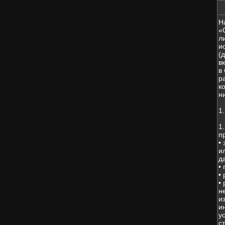
Н
«
л
и
(
в
в
р
к
н
1
1
п
•
и
д
•
•
•
н
и
и
у
с