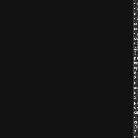
•
•
п
•
с
в
•
с
•
д
3
р
в
в
ф
3
п
ж
п
3
р
о
с
-
с
Л
3
п