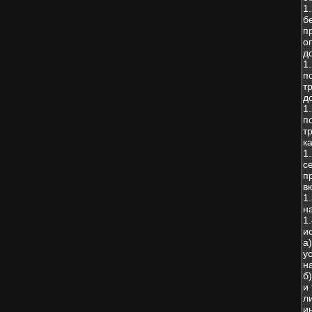
1
б
п
о
д
1
п
т
д
1
п
т
к
1
с
п
в
1
н
1
и
а
у
н
б
и
л
и