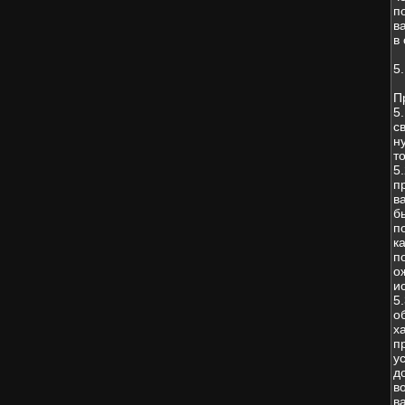
п
в
в
5
П
5
с
н
т
5
п
в
б
п
к
п
о
и
5
о
х
п
у
д
в
в