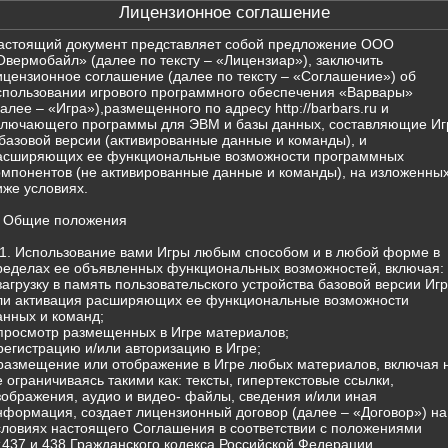
Лицензионное соглашение
астоящий документ представляет собой предложение ООО
Овермобайл» (далее по тексту – «Лицензиар»), заключить
ицензионное соглашение (далее по тексту – «Соглашение») об
спользовании игрового программного обеспечения «Варвары»
далее – «Игра»),размещенного по адресу http://barbars.ru и
ключающего программы для ЭВМ и базы данных, составляющие Иг
 базовой версии (активированные данные и команды), и
асширяющих ее функциональные возможности программных
омпонентов (не активированные данные и команды), на изложенны
иже условиях.
. Общие положения
.1. Использование вами Игры любым способом и в любой форме в
ределах ее объявленных функциональных возможностей, включая:
 загрузку в память пользовательского устройства базовой версии Иг
ли активация расширяющих ее функциональные возможности
анных и команд;
 просмотр размещенных в Игре материалов;
 регистрацию и/или авторизацию в Игре;
 размещение или отображение в Игре любых материалов, включая 
е ограничиваясь такими как: тексты, гипертекстовые ссылки,
зображения, аудио и видео- файлы, сведения и/или иная
нформация, создает лицензионный договор (далее – «Договор») на
словиях настоящего Соглашения в соответствии с положениями
т.437 и 438 Гражданского кодекса Российской Федерации.