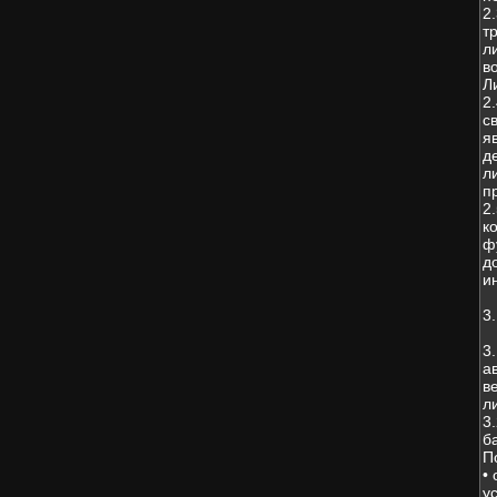
2
т
л
в
Л
2
с
я
д
л
п
2
к
ф
д
и
3
3
а
в
л
3
б
П
•
у