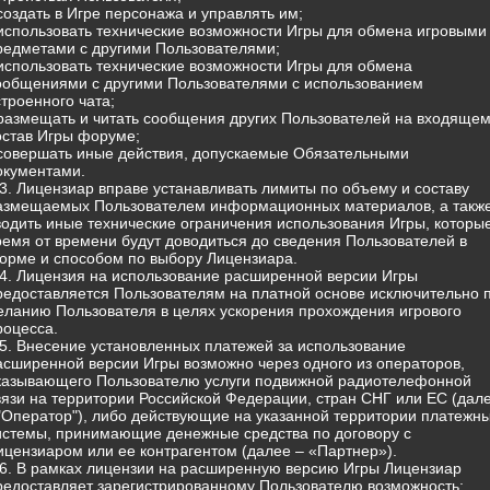
 создать в Игре персонажа и управлять им;
 использовать технические возможности Игры для обмена игровыми
редметами с другими Пользователями;
 использовать технические возможности Игры для обмена
ообщениями с другими Пользователями с использованием
строенного чата;
 размещать и читать сообщения других Пользователей на входящем
остав Игры форуме;
 совершать иные действия, допускаемые Обязательными
окументами.
.3. Лицензиар вправе устанавливать лимиты по объему и составу
азмещаемых Пользователем информационных материалов, а такж
водить иные технические ограничения использования Игры, которы
ремя от времени будут доводиться до сведения Пользователей в
орме и способом по выбору Лицензиара.
.4. Лицензия на использование расширенной версии Игры
редоставляется Пользователям на платной основе исключительно 
еланию Пользователя в целях ускорения прохождения игрового
роцесса.
.5. Внесение установленных платежей за использование
асширенной версии Игры возможно через одного из операторов,
казывающего Пользователю услуги подвижной радиотелефонной
вязи на территории Российской Федерации, стран СНГ или ЕС (дал
 "Оператор"), либо действующие на указанной территории платежн
истемы, принимающие денежные средства по договору с
ицензиаром или ее контрагентом (далее – «Партнер»).
.6. В рамках лицензии на расширенную версию Игры Лицензиар
редоставляет зарегистрированному Пользователю возможность: