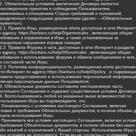
.2. Обязательным условием заключения Договора является
езоговорочное принятие и соблюдение Пользователем,
рименяемых к отношениям Сторон требований и положений,
пределенных следующими документами (далее – «Обязательные
окументы»):
.2.1. Правила Игры, размещенные и/или доступные в сети Интернет
о адресу: https://barbars.ru/help/0/gamesrules , включающие общие
ребования и ограничения в Игре, а также установленные за
опущенные нарушения игровые санкции;
.2.2. Правила Форума и чата, доступные в сети Интернет в разделе
о адресу: https://barbars.ru/help/0/forumrules , включающие общие
ребования к использованию форума и обмена сообщениями в чате,
ак составной части Игры;
.2.3. Политика конфиденциальности, размещенная и/или доступная
ети Интернет по адресу https://barbars.ru/help/0/policy , и содержащ
равила предоставления и использования персональной информаци
ключая персональные данные Пользователя;
.3. Обязательные документы составляю неотъемлемую часть
астоящего Соглашения и содержат существенные условия Договора
.4. Воспользовавшись любой из указанных выше возможностей по
спользованию Игры вы подтверждаете, что:
) Ознакомились с условиями настоящего Соглашения, включая
словия и требования Обязательных документов, в полном объеме 
ачала использования Игры.
) Принимаете все условия настоящего Соглашения, включая услов
 требования Обязательных документов, в полном объеме без каких
ибо изъятий и ограничений с Вашей стороны. Использование Игры 
ных условиях не допускается. Если вы не согласны с условиями