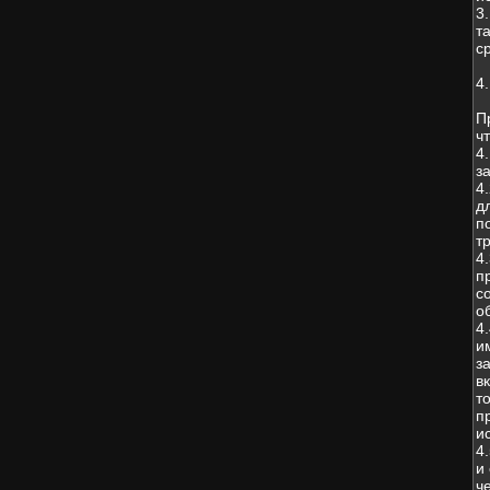
3
т
с
4
П
чт
4
з
4
д
п
т
4
п
с
о
4
и
з
в
т
п
и
4
и
ч