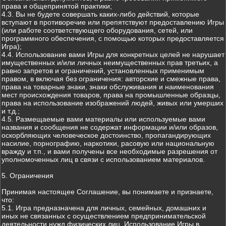
права и общепринятой практики;
4.3. Вы не будете совершать каких-либо действий, которые
вступают в противоречие или препятствуют предоставлению Игры
(или работе соответствующего оборудования, сетей, или
программного обеспечения, с помощью которых предоставляется
Игра);
4.4. Использование вами Игры для конкретных целей не нарушает
имущественных и/или личных неимущественных прав третьих, а
равно запретов и ограничений, установленных применимым
правом, в включая без ограничения: авторские и смежные права,
права на товарные знаки, знаки обслуживания и наименования
мест происхождения товаров, права на промышленные образцы,
права на использование изображений людей, живых или умерших
и т.д.;
4.5. Размещаемые вами материалы или используемые вами
названия и сообщения не содержат информации и/или образов,
оскорбляющих человеческое достоинство, пропагандирующих
насилие, порнографию, наркотики, расовую или национальную
вражду и т.п., и вами получены все необходимые разрешения от
уполномоченных лиц в связи с использованием материалов.
5. Ограничения
Принимая настоящее Соглашение, вы понимаете и признаете,
что:
5.1. Игра предназначена для личных, семейных, домашних и
иных не связанных с осуществлением предпринимательской
деятельности нужд физических лиц. Использование Игры в