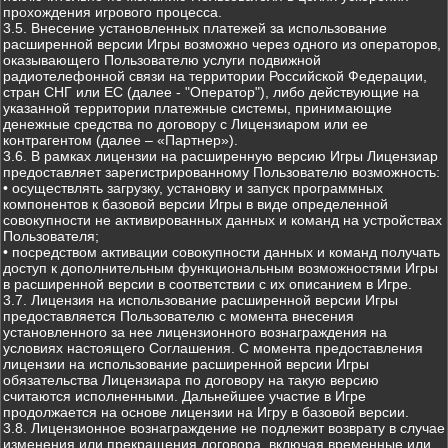
прохождения игрового процесса.
3.5. Внесение установленных платежей за использование
расширенной версии Игры возможно через одного из операторов,
оказывающего Пользователю услуги подвижной
радиотелефонной связи на территории Российской Федерации,
стран СНГ или ЕС (далее - "Оператор"), либо действующие на
указанной территории платежные системы, принимающие
денежные средства по договору с Лицензиаром или ее
контрагентом (далее – «Партнер»).
3.6. В рамках лицензии на расширенную версию Игры Лицензиар
предоставляет зарегистрированному Пользователю возможность:
• осуществлять загрузку, установку и запуск программных
компонентов к базовой версии Игры в виде определенной
совокупности не активированных данных и команд на устройствах
Пользователя;
• посредством активации совокупности данных и команд получать
доступ к дополнительным функциональным возможностями Игры
в расширенной версии в соответствии с их описанием в Игре.
3.7. Лицензия на использование расширенной версии Игры
предоставляется Пользователю с момента внесения
установленного за нее лицензионного вознаграждения на
условиях настоящего Соглашения. С момента предоставления
лицензии на использование расширенной версии Игры
обязательства Лицензиара по договору на такую версию
считаются исполненными. Дальнейшее участие в Игре
продолжается на основе лицензии на Игру в базовой версии.
3.8. Лицензионное вознаграждение не подлежит возврату в случае
изменения или прекращения договора, включая временные или