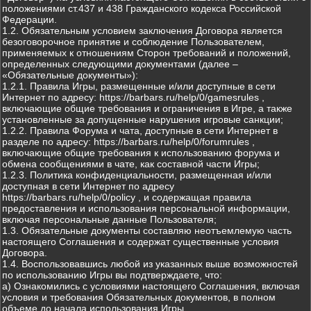
положениями ст.437 и 438 Гражданского кодекса Российской
Федерации.
1.2. Обязательным условием заключения Договора является
безоговорочное принятие и соблюдение Пользователем,
применяемых к отношениям Сторон требований и положений,
определенных следующими документами (далее –
«Обязательные документы»):
1.2.1. Правила Игры, размещенные и/или доступные в сети
Интернет по адресу: https://barbars.ru/help/0/gamesrules ,
включающие общие требования и ограничения в Игре, а также
установленные за допущенные нарушения игровые санкции;
1.2.2. Правила Форума и чата, доступные в сети Интернет в
разделе по адресу: https://barbars.ru/help/0/forumrules ,
включающие общие требования к использованию форума и
обмена сообщениями в чате, как составной части Игры;
1.2.3. Политика конфиденциальности, размещенная и/или
доступная в сети Интернет по адресу
https://barbars.ru/help/0/policy , и содержащая правила
предоставления и использования персональной информации,
включая персональные данные Пользователя;
1.3. Обязательные документы составляю неотъемлемую часть
настоящего Соглашения и содержат существенные условия
Договора.
1.4. Воспользовавшись любой из указанных выше возможностей
по использованию Игры вы подтверждаете, что:
а) Ознакомились с условиями настоящего Соглашения, включая
условия и требования Обязательных документов, в полном
объеме до начала использования Игры.