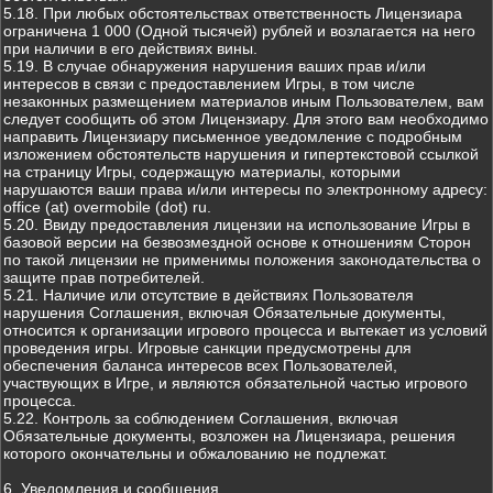
5.18. При любых обстоятельствах ответственность Лицензиара
ограничена 1 000 (Одной тысячей) рублей и возлагается на него
при наличии в его действиях вины.
5.19. В случае обнаружения нарушения ваших прав и/или
интересов в связи с предоставлением Игры, в том числе
незаконных размещением материалов иным Пользователем, вам
следует сообщить об этом Лицензиару. Для этого вам необходимо
направить Лицензиару письменное уведомление с подробным
изложением обстоятельств нарушения и гипертекстовой ссылкой
на страницу Игры, содержащую материалы, которыми
нарушаются ваши права и/или интересы по электронному адресу:
office (at) overmobile (dot) ru.
5.20. Ввиду предоставления лицензии на использование Игры в
базовой версии на безвозмездной основе к отношениям Сторон
по такой лицензии не применимы положения законодательства о
защите прав потребителей.
5.21. Наличие или отсутствие в действиях Пользователя
нарушения Соглашения, включая Обязательные документы,
относится к организации игрового процесса и вытекает из условий
проведения игры. Игровые санкции предусмотрены для
обеспечения баланса интересов всех Пользователей,
участвующих в Игре, и являются обязательной частью игрового
процесса.
5.22. Контроль за соблюдением Соглашения, включая
Обязательные документы, возложен на Лицензиара, решения
которого окончательны и обжалованию не подлежат.
6. Уведомления и сообщения