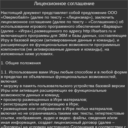
Лицензионное соглашение
Настоящий документ представляет собой предложение ООО
«Овермобайл» (далее по тексту – «Лицензиар»), заключить
лицензионное соглашение (далее по тексту – «Соглашение») об
использовании игрового программного обеспечения «Варвары»
(далее – «Игра»),размещенного по адресу http://barbars.ru и
включающего программы для ЭВМ и базы данных, составляющие
Игру в базовой версии (активированные данные и команды), и
расширяющих ее функциональные возможности программных
компонентов (не активированные данные и команды), на
изложенных ниже условиях.
1. Общие положения
1.1. Использование вами Игры любым способом и в любой форме
в пределах ее объявленных функциональных возможностей,
включая:
• загрузку в память пользовательского устройства базовой версии
Игры или активация расширяющих ее функциональные
возможности данных и команд;
• просмотр размещенных в Игре материалов;
• регистрацию и/или авторизацию в Игре;
• размещение или отображение в Игре любых материалов,
включая но не ограничиваясь такими как: тексты, гипертекстовые
ссылки, изображения, аудио и видео- файлы, сведения и/или
иная информация, создает лицензионный договор (далее –
«Договор») на условиях настоящего Соглашения в соответствии с