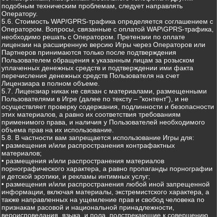
подобным техническим проблемам, следует направлять
Оператору.
5.6. Стоимость WAP/GPRS-трафика определяется соглашением с
Оператором. Вопросы, связанные с оплатой WAP\GPRS-трафика,
необходимо решать с Оператором. Претензии по оплате
лицензии на расширенную версию Игры через Операторов или
Партнеров принимаются только после подтверждения
Пользователем обращения к указанным лицам за розыском
уплаченных денежных средств и подтверждении ими факта
перечисления денежных средств Пользователя на счет
Лицензиара в полном объеме.
5.7. Лицензиар никак не связан с материалами, размещенными
Пользователями в Игре (далее по тексту – "контент"), и не
осуществляет проверку содержания, подлинности и безопасности
этих материалов, а равно их соответствия требованиям
применимого права, и наличия у Пользователей необходимого
объема прав на их использование.
5.8. В частности вам запрещается использование Игры для:
• размещения и/или распространения контрафактных
материалов;
• размещения и/или распространения материалов
порнографического характера, а равно пропаганды порнографии
и детской эротики, и рекламы интимных услуг;
• размещения и/или распространения любой иной запрещенной
информации, включая материалы, экстремистского характера, а
также направленных на ущемление прав и свобод человека по
признакам расовой и национальной принадлежности,
вероисповедания, языка, и пола, подстрекающие к совершению