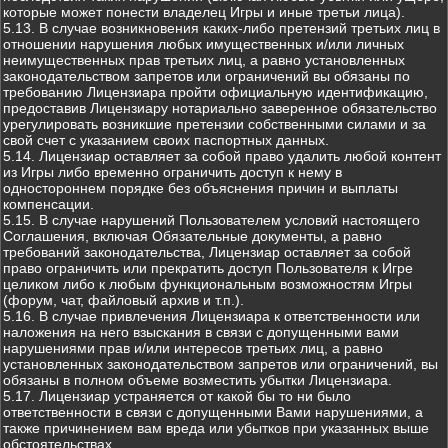
которые может понести владелец Игры и иные третьи лица).
5.13. В случае возникновения каких-либо претензий третьих лиц в
отношении нарушения любых имущественных и/или личных
неимущественных прав третьих лиц, а равно установленных
законодательством запретов или ограничений вы обязаны по
требованию Лицензиара пройти официальную идентификацию,
предоставив Лицензиару нотариально заверенное обязательство
урегулировать возникшие претензии собственными силами и за
свой счет с указанием своих паспортных данных.
5.14. Лицензиар оставляет за собой право удалить любой контент
из Игры либо временно ограничить доступ к нему в
одностороннем порядке без объяснения причин и выплаты
компенсации.
5.15. В случае нарушений Пользователем условий настоящего
Соглашения, включая Обязательные документы, а равно
требований законодательства, Лицензиар оставляет за собой
право ограничить или прекратить доступ Пользователя к Игре
целиком либо к любым функциональным возможностям Игры
(форум, чат, файловый архив и т.п.).
5.16. В случае привлечения Лицензиара к ответственности или
наложения на него взыскания в связи с допущенными вами
нарушениями прав и/или интересов третьих лиц, а равно
установленных законодательством запретов или ограничений, вы
обязаны в полном объеме возместить убытки Лицензиара.
5.17. Лицензиар устраняется от какой бы то ни было
ответственности в связи с допущенными Вами нарушениями, а
также причинением вам вреда или убытков при указанных выше
обстоятельствах.