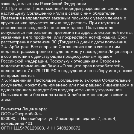
законодательством Российской Федерации.
7.3. Претензии. Претензионный порядок разрешения споров по
настоящему Соглашению и/или в связи с ним обязателен.
Претензия направляется заказным письмом с уведомлением о
вручении или вручается лично под роспись. При отсутствии
достоверных сведений о почтовом адресе Пользователя
допускается направление претензии на адрес электронной почты,
указанный в его профиле, или посредством нотификации. Срок
рассмотрения претензии 30 (Тридцать) дней с даты получения.
7.4. Арбитраж. Все споры по Соглашению или в связи с ним
подлежат рассмотрению в суде по месту нахождения Лицензиара
в соответствии с действующим процессуальным правом
Российской Федерации. Поскольку к отношениям Сторон не
подлежит применению Закон «О защите прав потребителей»,
положения п.7 ст.29 ГПК РФ о подсудности по выбору истца также
не применяются.
7.5. Изменения. Настоящее Соглашение, включая Обязательные
документы, может быть изменено или прекращено Лицензиаром в
одностороннем порядке без предварительного уведомления
Пользователя и без выплаты какой-либо компенсации в связи с
этим.
Реквизиты Лицензиара:
ООО «Овермобайл»
630090, г. Новосибирск, ул. Инженерная, здание 7, этаж 4,
помещение 401
ОГРН 1115476129603, ИНН 5408290672