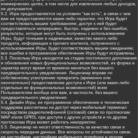
коммерческих целях, в том числе для извлечения любых доходов,
не допускается.
5.2. Игра предоставляется на условиях "как есть", в связи с чем
вам не предоставляются какие-либо гарантии, что Игра будет
соответствовать вашим требованиям; доступ к ней будет
предоставляться непрерывно, быстро, надежно и без ошибок;
результаты, которые могут быть получены с использованием
Игры, будут точными и надежными; качество какого-либо
продукта, информации и прочего контента, полученного с
использованием Игры, будет соответствовать вашим ожиданиям;
все ошибки в программном обеспечении Игры будут исправлены.
5.3. Поскольку Игра находится на стадии постоянного дополнения
и обновления новых функциональных возможностей, их форма и
характер могут время от времени меняться без вашего
предварительного уведомления. Лицензиар вправе по
собственному усмотрению прекратить (временно или
окончательно) предоставление доступа к Игре (или каких-либо
отдельных ее функциональных возможностей) всем
Пользователям вообще или вам, в частности, без вашего
предварительного уведомления.
5.4. Дизайн Игры, ее программное обеспечение и техническая
поддержка рассчитаны на доступ через мобильный терминал
посредством радиотелефонной (сотовой) связи по протоколам
WAP и/или GPRS, при доступе с других устройств и по другим
протоколам Игра может работать некорректно.
5.5. Лицензиар не несет ответственность за качество связи и
скорость передачи данных. Все вопросы по устойчивости связи,
ее настройкам, настройкам мобильного телефона и другим