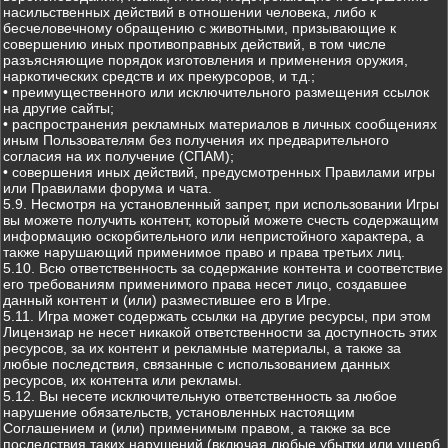
насильственных действий в отношении человека, либо к
бесчеловечному обращению с животными, призывающие к
совершению иных противоправных действий, в том числе
разъясняющие порядок изготовления и применения оружия,
наркотических средств и их прекурсоров, и т.д.;
• преимущественного или исключительного размещения ссылок
на другие сайты;
• распространения рекламных материалов в личных сообщениях
иным Пользователям без получения их предварительного
согласия на их получение (СПАМ);
• совершения иных действий, предусмотренных Правилами игры
или Правилами форума и чата.
5.9. Несмотря на установленный запрет, при использовании Игры
вы можете получить контент, который можете счесть содержащим
информацию оскорбительного или непристойного характера, а
также нарушающий применимое право и права третьих лиц.
5.10. Всю ответственность за содержание контента и соответствие
его требованиям применимого права несет лицо, создавшее
данный контент и (или) разместившее его в Игре.
5.11. Игра может содержать ссылки на другие ресурсы, при этом
Лицензиар не несет никакой ответственности за доступность этих
ресурсов, за их контент и рекламные материалы, а также за
любые последствия, связанные с использованием данных
ресурсов, их контента или рекламы.
5.12. Вы несете исключительную ответственность за любое
нарушение обязательств, установленных настоящим
Соглашением и (или) применимым правом, а также за все
последствия таких нарушений (включая любые убытки или ущерб,