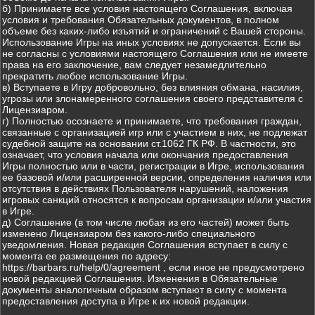
б) Принимаете все условия настоящего Соглашения, включая
условия и требования Обязательных документов, в полном
объеме без каких-либо изъятий и ограничений с Вашей стороны.
Использование Игры на иных условиях не допускается. Если вы
не согласны с условиями настоящего Соглашения или не имеете
права на его заключение, вам следует незамедлительно
прекратить любое использование Игры.
в) Вступаете в Игру добровольно, без влияния обмана, насилия,
угрозы или злонамеренного соглашения своего представителя с
Лицензиаром.
г) Полностью осознаете и принимаете, что требования граждан,
связанные с организацией игр или с участием в них, не подлежат
судебной защите на основании ст.1062 ГК РФ. В частности, это
означает, что условия начала или окончания предоставления
Игры полностью или в части, регистрации в Игре, использования
ее базовой и/или расширенной версии, определения наличия или
отсутствия в действиях Пользователя нарушений, наложения
игровых санкций относятся к вопросам организации и/или участия
в Игре.
д) Соглашение (в том числе любая из его частей) может быть
изменено Лицензиаром без какого-либо специального
уведомления. Новая редакция Соглашения вступает в силу с
момента ее размещения по адресу:
https://barbars.ru/help/0/agreement , если иное не предусмотрено
новой редакцией Соглашения. Изменения в Обязательные
документы аналогичным образом вступают в силу с момента
предоставления доступа в Игре к их новой редакции.