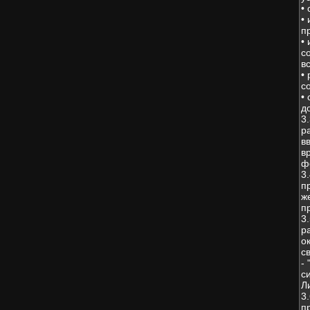
•
•
п
•
с
в
•
с
•
д
3
р
в
в
ф
3
п
ж
п
3
р
о
с
-
с
Л
3
п