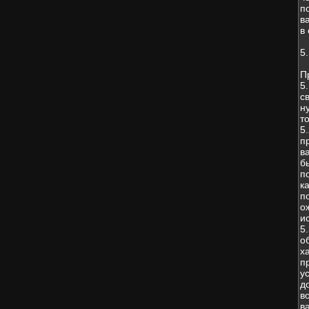
п
в
в
5
П
5
с
н
т
5
п
в
б
п
к
п
о
и
5
о
х
п
у
д
в
в