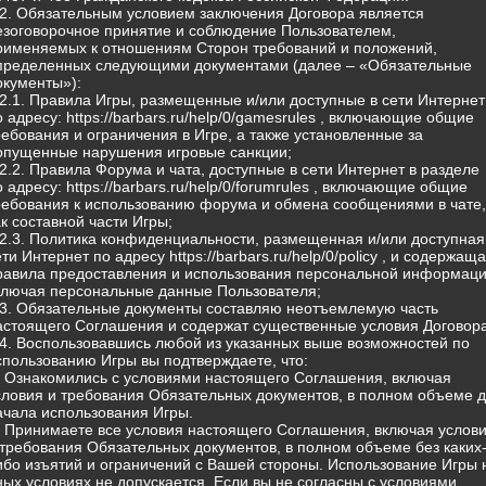
.2. Обязательным условием заключения Договора является
езоговорочное принятие и соблюдение Пользователем,
рименяемых к отношениям Сторон требований и положений,
пределенных следующими документами (далее – «Обязательные
окументы»):
.2.1. Правила Игры, размещенные и/или доступные в сети Интернет
о адресу: https://barbars.ru/help/0/gamesrules , включающие общие
ребования и ограничения в Игре, а также установленные за
опущенные нарушения игровые санкции;
.2.2. Правила Форума и чата, доступные в сети Интернет в разделе
о адресу: https://barbars.ru/help/0/forumrules , включающие общие
ребования к использованию форума и обмена сообщениями в чате,
ак составной части Игры;
.2.3. Политика конфиденциальности, размещенная и/или доступная
ети Интернет по адресу https://barbars.ru/help/0/policy , и содержащ
равила предоставления и использования персональной информаци
ключая персональные данные Пользователя;
.3. Обязательные документы составляю неотъемлемую часть
астоящего Соглашения и содержат существенные условия Договора
.4. Воспользовавшись любой из указанных выше возможностей по
спользованию Игры вы подтверждаете, что:
) Ознакомились с условиями настоящего Соглашения, включая
словия и требования Обязательных документов, в полном объеме 
ачала использования Игры.
) Принимаете все условия настоящего Соглашения, включая услов
 требования Обязательных документов, в полном объеме без каких
ибо изъятий и ограничений с Вашей стороны. Использование Игры 
ных условиях не допускается. Если вы не согласны с условиями