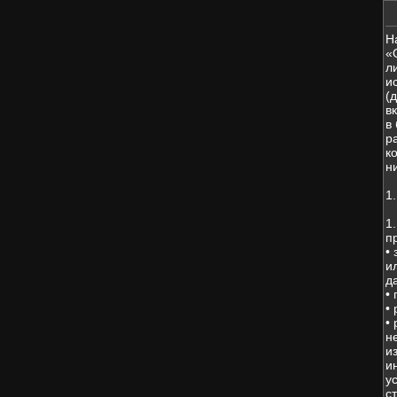
Н
«
л
и
(
в
в
р
к
н
1
1
п
•
и
д
•
•
•
н
и
и
у
с