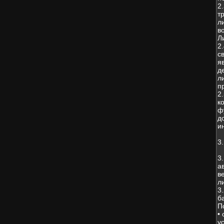
2
т
л
в
Л
2
с
я
д
л
п
2
к
ф
д
и
3
3
а
в
л
3
б
П
•
у