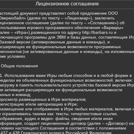
Лицензионное соглашение
астоящий документ представляет собой предложение ООО
Овермобайл» (далее по тексту – «Лицензиар»), заключить
ицензионное соглашение (далее по тексту – «Соглашение») об
спользовании игрового программного обеспечения «Варвары»
далее – «Игра»),размещенного по адресу http://barbars.ru и
ключающего программы для ЭВМ и базы данных, составляющие Иг
 базовой версии (активированные данные и команды), и
асширяющих ее функциональные возможности программных
омпонентов (не активированные данные и команды), на изложенны
иже условиях.
. Общие положения
.1. Использование вами Игры любым способом и в любой форме в
ределах ее объявленных функциональных возможностей, включая:
 загрузку в память пользовательского устройства базовой версии Иг
ли активация расширяющих ее функциональные возможности
анных и команд;
 просмотр размещенных в Игре материалов;
 регистрацию и/или авторизацию в Игре;
 размещение или отображение в Игре любых материалов, включая 
е ограничиваясь такими как: тексты, гипертекстовые ссылки,
зображения, аудио и видео- файлы, сведения и/или иная
нформация, создает лицензионный договор (далее – «Договор») на
словиях настоящего Соглашения в соответствии с положениями
т.437 и 438 Гражданского кодекса Российской Федерации.