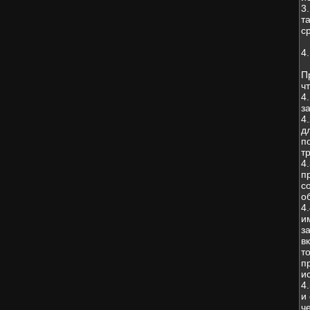
3
т
с
4
П
чт
4
з
4
д
п
т
4
п
с
о
4
и
з
в
т
п
и
4
и
ч