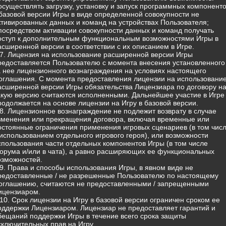
 осуществлять загрузку, установку и запуск программных компонент
 базовой версии Игры в виде определенной совокупности не
ктивированных данных и команд на устройствах Пользователя;
 посредством активации совокупности данных и команд получать
оступ к дополнительным функциональным возможностями Игры в
асширенной версии в соответствии с их описанием в Игре.
.7. Лицензия на использование расширенной версии Игры
редоставляется Пользователю с момента внесения установленного
а нее лицензионного вознаграждения на условиях настоящего
оглашения. С момента предоставления лицензии на использовани
асширенной версии Игры обязательства Лицензиара по договору н
акую версию считаются исполненными. Дальнейшее участие в Игре
родолжается на основе лицензии на Игру в базовой версии.
.8. Лицензионное вознаграждение не подлежит возврату в случае
зменения или прекращения договора, включая временные или
остоянные ограничения применения игровых сценариев (в том чис
 использованием отдельного игрового героя), или возможности
спользования части отдельных компонентов Игры (в том числе
орума и/или в чата), а равно расширяющих ее функциональных
озможностей.
.9. Права и способы использования Игры, в явном виде не
редоставленные / не разрешенные Пользователю по настоящему
оглашению, считаются не предоставленными / запрещенными
ицензиаром.
.10. Срок лицензии на Игру в базовой версии ограничен сроком ее
оддержки Лицензиаром. Лицензиар не предоставляет гарантий и
бещаний поддержки Игры в течение всего срока защиты
сключительных прав на Игру.