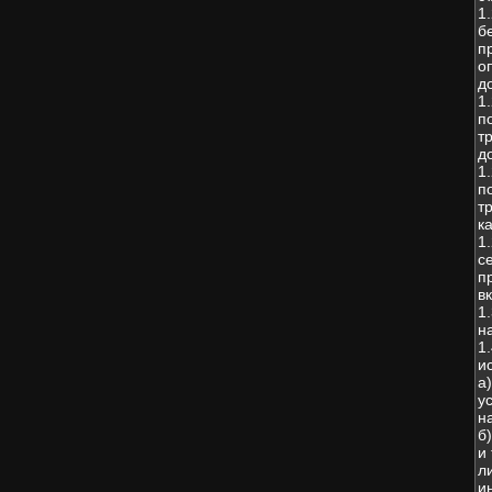
1
б
п
о
д
1
п
т
д
1
п
т
к
1
с
п
в
1
н
1
и
а
у
н
б
и
л
и