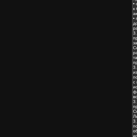
•
к
а
•
д
р
3
п
з
С
р
т
п
3
и
п
с
и
ф
в
3
п
С
Л
3
п
о
и