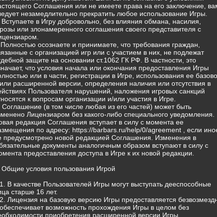
астоящего Соглашения или не имеете права на его заключение, ва
ледует незамедлительно прекратить любое использование Игры.
) Вступаете в Игру добровольно, без влияния обмана, насилия,
грозы или злонамеренного соглашения своего представителя с
ицензиаром.
) Полностью осознаете и принимаете, что требования граждан,
вязанные с организацией игр или с участием в них, не подлежат
удебной защите на основании ст.1062 ГК РФ. В частности, это
значает, что условия начала или окончания предоставления Игры
олностью или в части, регистрации в Игре, использования ее базов
/или расширенной версии, определения наличия или отсутствия в
ействиях Пользователя нарушений, наложения игровых санкций
тносятся к вопросам организации и/или участия в Игре.
) Соглашение (в том числе любая из его частей) может быть
зменено Лицензиаром без какого-либо специального уведомления.
овая редакция Соглашения вступает в силу с момента ее
азмещения по адресу: https://barbars.ru/help/0/agreement , если ино
е предусмотрено новой редакцией Соглашения. Изменения в
бязательные документы аналогичным образом вступают в силу с
омента предоставления доступа в Игре к их новой редакции.
. Общие условия пользования Игрой
.1. В качестве Пользователей Игры могут выступать дееспособные
ица старше 16 лет.
.2. Лицензия на базовую версию Игры предоставляется безвозмезд
 обеспечивает возможность прохождения Игры в целом без
еобходимости приобретения расширенной версии Игры.