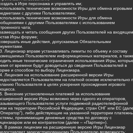
 создать в Игре персонажа и управлять им;
 использовать технические возможности Игры для обмена игровыми
редметами с другими Пользователями;
 использовать технические возможности Игры для обмена
ообщениями с другими Пользователями с использованием
строенного чата;
 размещать и читать сообщения других Пользователей на входящем
остав Игры форуме;
 совершать иные действия, допускаемые Обязательными
окументами.
.3. Лицензиар вправе устанавливать лимиты по объему и составу
азмещаемых Пользователем информационных материалов, а такж
водить иные технические ограничения использования Игры, которы
ремя от времени будут доводиться до сведения Пользователей в
орме и способом по выбору Лицензиара.
.4. Лицензия на использование расширенной версии Игры
редоставляется Пользователям на платной основе исключительно 
еланию Пользователя в целях ускорения прохождения игрового
роцесса.
.5. Внесение установленных платежей за использование
асширенной версии Игры возможно через одного из операторов,
казывающего Пользователю услуги подвижной радиотелефонной
вязи на территории Российской Федерации, стран СНГ или ЕС (дал
 "Оператор"), либо действующие на указанной территории платежн
истемы, принимающие денежные средства по договору с
ицензиаром или ее контрагентом (далее – «Партнер»).
.6. В рамках лицензии на расширенную версию Игры Лицензиар
редоставляет зарегистрированному Пользователю возможность: