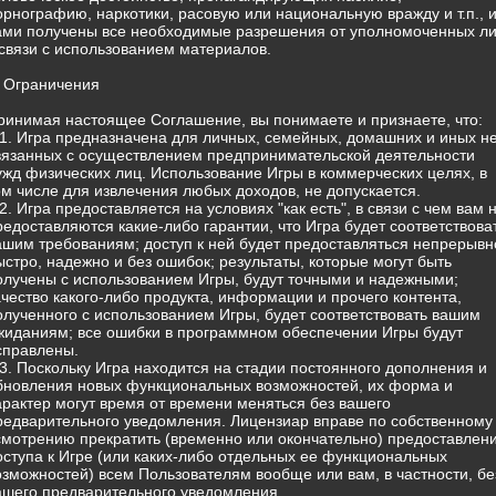
орнографию, наркотики, расовую или национальную вражду и т.п., 
ами получены все необходимые разрешения от уполномоченных л
 связи с использованием материалов.
. Ограничения
ринимая настоящее Соглашение, вы понимаете и признаете, что:
.1. Игра предназначена для личных, семейных, домашних и иных н
вязанных с осуществлением предпринимательской деятельности
ужд физических лиц. Использование Игры в коммерческих целях, в
ом числе для извлечения любых доходов, не допускается.
.2. Игра предоставляется на условиях "как есть", в связи с чем вам 
редоставляются какие-либо гарантии, что Игра будет соответствова
ашим требованиям; доступ к ней будет предоставляться непрерывн
ыстро, надежно и без ошибок; результаты, которые могут быть
олучены с использованием Игры, будут точными и надежными;
ачество какого-либо продукта, информации и прочего контента,
олученного с использованием Игры, будет соответствовать вашим
жиданиям; все ошибки в программном обеспечении Игры будут
справлены.
.3. Поскольку Игра находится на стадии постоянного дополнения и
бновления новых функциональных возможностей, их форма и
арактер могут время от времени меняться без вашего
редварительного уведомления. Лицензиар вправе по собственному
смотрению прекратить (временно или окончательно) предоставлен
оступа к Игре (или каких-либо отдельных ее функциональных
озможностей) всем Пользователям вообще или вам, в частности, бе
ашего предварительного уведомления.