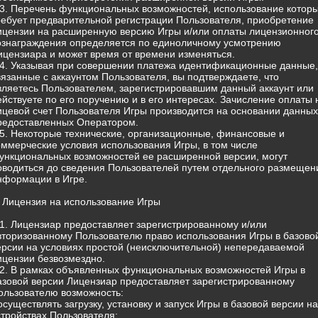
.3. Перечень функциональных возможностей, использование котор
ребует предварительной регистрации Пользователя, приобретение
ицензии на расширенную версию Игры и/или оплаты лицензионног
ознаграждения определяется по единоличному усмотрению
ицензиара и может время от времени изменяться.
.4. Указывая при совершении платежа идентификационные данные,
вязанные с аккаунтом Пользователя, вы подтверждаете, что
вляетесь Пользователем, зарегистрировавшим данный аккаунт или
ействуете по его поручению и в его интересах. Зачисление оплаты 
ицевой счет Пользователя Игры производится на основании данных
редоставленных Оператором.
.5. Некоторые технические, организационные, финансовые и
оммерческие условия использования Игры, в том числе
ункциональных возможностей ее расширенной версии, могут
оводиться до сведения Пользователей путем отдельного размещен
нформации в Игре.
. Лицензия на использование Игры
.1. Лицензиар предоставляет зарегистрированному и/или
вторизованному Пользователю право использования Игры в базово
ерсии на условиях простой (неисключительной) непередаваемой
ицензии безвозмездно.
.2. В рамках объявленных функциональных возможностей Игры в
азовой версии Лицензиар предоставляет зарегистрированному
ользователю возможность:
 осуществлять загрузку, установку и запуск Игры в базовой версии на
стройствах Пользователя;