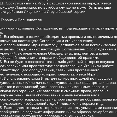
.11. Срок лицензии на Игру в расширенной версии определяется
арифами Лицензиара, но в любом случае не может быть дольше
рока действия Лицензии на Игру в базовой версии.
. Гарантии Пользователя
ринимая настоящее Соглашение, вы подтверждаете и гарантируете
о:
.1. Вы обладаете всеми необходимыми правами и полномочиями д
аключения настоящего Соглашения и его исполнения;
.2. Использование Игры будет осуществляться вами исключительно
ля целей, разрешенных настоящим Соглашением с соблюдением е
оложений, включая условия Обязательных документов, а равно
ребований применимого права и общепринятой практики;
.3. Вы не будете совершать каких-либо действий, которые вступают 
ротиворечие или препятствуют предоставлению Игры (или работе
оответствующего оборудования, сетей, или программного
беспечения, с помощью которых предоставляется Игра);
.4. Использование вами Игры для конкретных целей не нарушает
мущественных и/или личных неимущественных прав третьих, а рав
апретов и ограничений, установленных применимым правом, в
ключая без ограничения: авторские и смежные права, права на
оварные знаки, знаки обслуживания и наименования мест
роисхождения товаров, права на промышленные образцы, права н
спользование изображений людей, живых или умерших и т.д.;
.5. Размещаемые вами материалы или используемые вами назван
 сообщения не содержат информации и/или образов, оскорбляющи
еловеческое достоинство, пропагандирующих насилие,