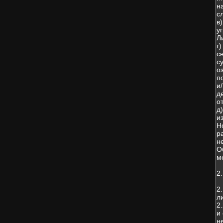
н
с
в
у
Л
г
с
с
о
п
и
д
о
д
и
Н
р
н
О
м
2
2
л
2
и
н