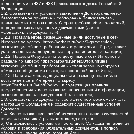
положениями ст.437 и 438 Гражданского кодекса Российской
Федерации.
1.2. Обязательным условием заключения Договора является
безоговорочное принятие и соблюдение Пользователем,
применяемых к отношениям Сторон требований и положений,
определенных следующими документами (далее –
«Обязательные документы»):
1.2.1. Правила Игры, размещенные и/или доступные в сети
Интернет по адресу: https://barbars.ru/help/0/gamesrules ,
включающие общие требования и ограничения в Игре, а также
установленные за допущенные нарушения игровые санкции;
1.2.2. Правила Форума и чата, доступные в сети Интернет в
разделе по адресу: https://barbars.ru/help/0/forumrules ,
включающие общие требования к использованию форума и
обмена сообщениями в чате, как составной части Игры;
1.2.3. Политика конфиденциальности, размещенная и/или
доступная в сети Интернет по адресу
https://barbars.ru/help/0/policy , и содержащая правила
предоставления и использования персональной информации,
включая персональные данные Пользователя;
1.3. Обязательные документы составляю неотъемлемую часть
настоящего Соглашения и содержат существенные условия
Договора.
1.4. Воспользовавшись любой из указанных выше возможностей
по использованию Игры вы подтверждаете, что:
а) Ознакомились с условиями настоящего Соглашения, включая
условия и требования Обязательных документов, в полном
объеме до начала использования Игры.