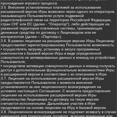
прохождения игрового процесса.
3.5. Внесение установленных платежей за использование
расширенной версии Игры возможно через одного из операторов,
оказывающего Пользователю услуги подвижной
радиотелефонной связи на территории Российской Федерации,
стран СНГ или ЕС (далее - "Оператор"), либо действующие на
указанной территории платежные системы, принимающие
денежные средства по договору с Лицензиаром или ее
контрагентом (далее – «Партнер»).
3.6. В рамках лицензии на расширенную версию Игры Лицензиар
предоставляет зарегистрированному Пользователю возможность:
• осуществлять загрузку, установку и запуск программных
компонентов к базовой версии Игры в виде определенной
совокупности не активированных данных и команд на устройствах
Пользователя;
• посредством активации совокупности данных и команд получать
доступ к дополнительным функциональным возможностями Игры
в расширенной версии в соответствии с их описанием в Игре.
3.7. Лицензия на использование расширенной версии Игры
предоставляется Пользователю с момента внесения
установленного за нее лицензионного вознаграждения на
условиях настоящего Соглашения. С момента предоставления
лицензии на использование расширенной версии Игры
обязательства Лицензиара по договору на такую версию
считаются исполненными. Дальнейшее участие в Игре
продолжается на основе лицензии на Игру в базовой версии.
3.8. Лицензионное вознаграждение не подлежит возврату в случае
изменения или прекращения договора, включая временные или