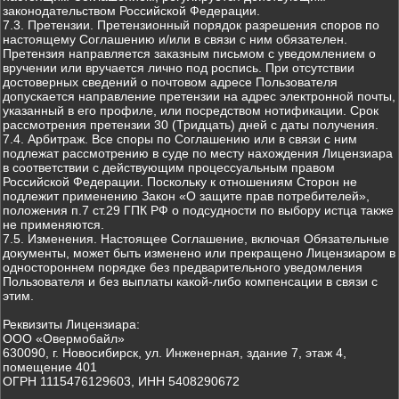
законодательством Российской Федерации.
7.3. Претензии. Претензионный порядок разрешения споров по
настоящему Соглашению и/или в связи с ним обязателен.
Претензия направляется заказным письмом с уведомлением о
вручении или вручается лично под роспись. При отсутствии
достоверных сведений о почтовом адресе Пользователя
допускается направление претензии на адрес электронной почты,
указанный в его профиле, или посредством нотификации. Срок
рассмотрения претензии 30 (Тридцать) дней с даты получения.
7.4. Арбитраж. Все споры по Соглашению или в связи с ним
подлежат рассмотрению в суде по месту нахождения Лицензиара
в соответствии с действующим процессуальным правом
Российской Федерации. Поскольку к отношениям Сторон не
подлежит применению Закон «О защите прав потребителей»,
положения п.7 ст.29 ГПК РФ о подсудности по выбору истца также
не применяются.
7.5. Изменения. Настоящее Соглашение, включая Обязательные
документы, может быть изменено или прекращено Лицензиаром в
одностороннем порядке без предварительного уведомления
Пользователя и без выплаты какой-либо компенсации в связи с
этим.
Реквизиты Лицензиара:
ООО «Овермобайл»
630090, г. Новосибирск, ул. Инженерная, здание 7, этаж 4,
помещение 401
ОГРН 1115476129603, ИНН 5408290672