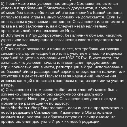
б) Принимаете все условия настоящего Соглашения, включая
условия и требования Обязательных документов, в полном
объеме без каких-либо изъятий и ограничений с Вашей стороны.
Использование Игры на иных условиях не допускается. Если вы
не согласны с условиями настоящего Соглашения или не имеете
права на его заключение, вам следует незамедлительно
прекратить любое использование Игры.
в) Вступаете в Игру добровольно, без влияния обмана, насилия,
угрозы или злонамеренного соглашения своего представителя с
Лицензиаром.
г) Полностью осознаете и принимаете, что требования граждан,
связанные с организацией игр или с участием в них, не подлежат
судебной защите на основании ст.1062 ГК РФ. В частности, это
означает, что условия начала или окончания предоставления
Игры полностью или в части, регистрации в Игре, использования
ее базовой и/или расширенной версии, определения наличия или
отсутствия в действиях Пользователя нарушений, наложения
игровых санкций относятся к вопросам организации и/или участия
в Игре.
д) Соглашение (в том числе любая из его частей) может быть
изменено Лицензиаром без какого-либо специального
уведомления. Новая редакция Соглашения вступает в силу с
момента ее размещения по адресу:
https://barbars.ru/help/0/agreement , если иное не предусмотрено
новой редакцией Соглашения. Изменения в Обязательные
документы аналогичным образом вступают в силу с момента
предоставления доступа в Игре к их новой редакции.