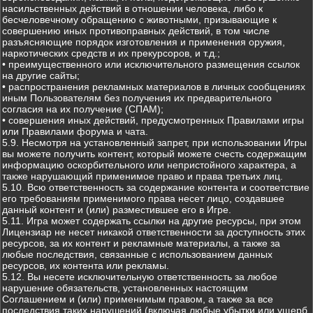
насильственных действий в отношении человека, либо к
бесчеловечному обращению с животными, призывающие к
совершению иных противоправных действий, в том числе
разъясняющие порядок изготовления и применения оружия,
наркотических средств и их прекурсоров, и т.д.;
• преимущественного или исключительного размещения ссылок
на другие сайты;
• распространения рекламных материалов в личных сообщениях
иным Пользователям без получения их предварительного
согласия на их получение (СПАМ);
• совершения иных действий, предусмотренных Правилами игры
или Правилами форума и чата.
5.9. Несмотря на установленный запрет, при использовании Игры
вы можете получить контент, который можете счесть содержащим
информацию оскорбительного или непристойного характера, а
также нарушающий применимое право и права третьих лиц.
5.10. Всю ответственность за содержание контента и соответствие
его требованиям применимого права несет лицо, создавшее
данный контент и (или) разместившее его в Игре.
5.11. Игра может содержать ссылки на другие ресурсы, при этом
Лицензиар не несет никакой ответственности за доступность этих
ресурсов, за их контент и рекламные материалы, а также за
любые последствия, связанные с использованием данных
ресурсов, их контента или рекламы.
5.12. Вы несете исключительную ответственность за любое
нарушение обязательств, установленных настоящим
Соглашением и (или) применимым правом, а также за все
последствия таких нарушений (включая любые убытки или ущерб,