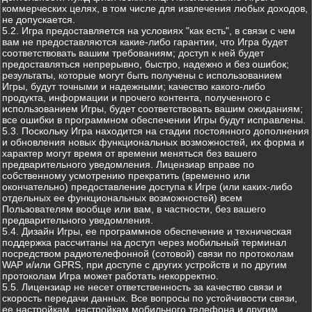
коммерческих целях, в том числе для извлечения любых доходов,
не допускается.
5.2. Игра предоставляется на условиях "как есть", в связи с чем
вам не предоставляются какие-либо гарантии, что Игра будет
соответствовать вашим требованиям; доступ к ней будет
предоставляться непрерывно, быстро, надежно и без ошибок;
результаты, которые могут быть получены с использованием
Игры, будут точными и надежными; качество какого-либо
продукта, информации и прочего контента, полученного с
использованием Игры, будет соответствовать вашим ожиданиям;
все ошибки в программном обеспечении Игры будут исправлены.
5.3. Поскольку Игра находится на стадии постоянного дополнения
и обновления новых функциональных возможностей, их форма и
характер могут время от времени меняться без вашего
предварительного уведомления. Лицензиар вправе по
собственному усмотрению прекратить (временно или
окончательно) предоставление доступа к Игре (или каких-либо
отдельных ее функциональных возможностей) всем
Пользователям вообще или вам, в частности, без вашего
предварительного уведомления.
5.4. Дизайн Игры, ее программное обеспечение и техническая
поддержка рассчитаны на доступ через мобильный терминал
посредством радиотелефонной (сотовой) связи по протоколам
WAP и/или GPRS, при доступе с других устройств и по другим
протоколам Игра может работать некорректно.
5.5. Лицензиар не несет ответственность за качество связи и
скорость передачи данных. Все вопросы по устойчивости связи,
ее настройкам, настройкам мобильного телефона и другим