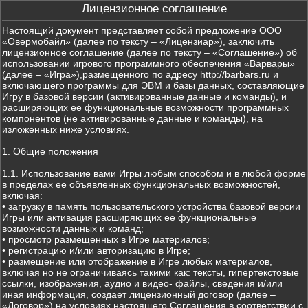
Лицензионное соглашение
Настоящий документ представляет собой предложение ООО
«Овермобайл» (далее по тексту – «Лицензиар»), заключить
лицензионное соглашение (далее по тексту – «Соглашение») об
использовании игрового программного обеспечения «Варвары»
(далее – «Игра»),размещенного по адресу http://barbars.ru и
включающего программы для ЭВМ и базы данных, составляющие
Игру в базовой версии (активированные данные и команды), и
расширяющих ее функциональные возможности программных
компонентов (не активированные данные и команды), на
изложенных ниже условиях.
1. Общие положения
1.1. Использование вами Игры любым способом и в любой форме
в пределах ее объявленных функциональных возможностей,
включая:
• загрузку в память пользовательского устройства базовой версии
Игры или активация расширяющих ее функциональные
возможности данных и команд;
• просмотр размещенных в Игре материалов;
• регистрацию и/или авторизацию в Игре;
• размещение или отображение в Игре любых материалов,
включая но не ограничиваясь такими как: тексты, гипертекстовые
ссылки, изображения, аудио и видео- файлы, сведения и/или
иная информация, создает лицензионный договор (далее –
«Договор») на условиях настоящего Соглашения в соответствии с