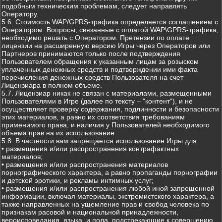
подобным техническим проблемам, следует направлять
Оператору.
5.6. Стоимость WAP/GPRS-трафика определяется соглашением с
Оператором. Вопросы, связанные с оплатой WAP\GPRS-трафика,
необходимо решать с Оператором. Претензии по оплате
лицензии на расширенную версию Игры через Операторов или
Партнеров принимаются только после подтверждения
Пользователем обращения к указанным лицам за розыском
уплаченных денежных средств и подтверждении ими факта
перечисления денежных средств Пользователя на счет
Лицензиара в полном объеме.
5.7. Лицензиар никак не связан с материалами, размещенными
Пользователями в Игре (далее по тексту – "контент"), и не
осуществляет проверку содержания, подлинности и безопасности
этих материалов, а равно их соответствия требованиям
применимого права, и наличия у Пользователей необходимого
объема прав на их использование.
5.8. В частности вам запрещается использование Игры для:
• размещения и/или распространения контрафактных
материалов;
• размещения и/или распространения материалов
порнографического характера, а равно пропаганды порнографии
и детской эротики, и рекламы интимных услуг;
• размещения и/или распространения любой иной запрещенной
информации, включая материалы, экстремистского характера, а
также направленных на ущемление прав и свобод человека по
признакам расовой и национальной принадлежности,
вероисповедания, языка, и пола, подстрекающие к совершению