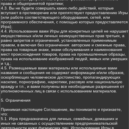
права и общепринятой практики;
4.3. Вы не будете совершать каких-либо действий, которые
вступают в противоречие или препятствуют предоставлению Игры
(или работе соответствующего оборудования, сетей, или
программного обеспечения, с помощью которых предоставляется
Игра);
4.4. Использование вами Игры для конкретных целей не нарушает
имущественных и/или личных неимущественных прав третьих, а
равно запретов и ограничений, установленных применимым
правом, в включая без ограничения: авторские и смежные права,
права на товарные знаки, знаки обслуживания и наименования
мест происхождения товаров, права на промышленные образцы,
права на использование изображений людей, живых или умерших
и т.д.;
4.5. Размещаемые вами материалы или используемые вами
названия и сообщения не содержат информации и/или образов,
оскорбляющих человеческое достоинство, пропагандирующих
насилие, порнографию, наркотики, расовую или национальную
вражду и т.п., и вами получены все необходимые разрешения от
уполномоченных лиц в связи с использованием материалов.
5. Ограничения
Принимая настоящее Соглашение, вы понимаете и признаете,
что:
5.1. Игра предназначена для личных, семейных, домашних и
иных не связанных с осуществлением предпринимательской
деятельности нужд физических лиц. Использование Игры в