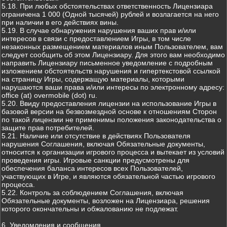
5.18. При любых обстоятельствах ответственность Лицензиара
ограничена 1 000 (Одной тысячей) рублей и возлагается на него
при наличии в его действиях вины.
5.19. В случае обнаружения нарушения ваших прав и/или
интересов в связи с предоставлением Игры, в том числе
незаконных размещением материалов иным Пользователем, вам
следует сообщить об этом Лицензиару. Для этого вам необходимо
направить Лицензиару письменное уведомление с подробным
изложением обстоятельств нарушения и гипертекстовой ссылкой
на страницу Игры, содержащую материалы, которыми
нарушаются ваши права и/или интересы по электронному адресу:
office (at) overmobile (dot) ru.
5.20. Ввиду предоставления лицензии на использование Игры в
базовой версии на безвозмездной основе к отношениям Сторон
по такой лицензии не применимы положения законодательства о
защите прав потребителей.
5.21. Наличие или отсутствие в действиях Пользователя
нарушения Соглашения, включая Обязательные документы,
относится к организации игрового процесса и вытекает из условий
проведения игры. Игровые санкции предусмотрены для
обеспечения баланса интересов всех Пользователей,
участвующих в Игре, и являются обязательной частью игрового
процесса.
5.22. Контроль за соблюдением Соглашения, включая
Обязательные документы, возложен на Лицензиара, решения
которого окончательны и обжалованию не подлежат.
6. Уведомления и сообщения