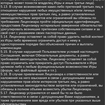
которые может понести владелец Игры и иные третьи лица).
5.13. В случае возникновения каких-либо претензий третьих лиц в
отношении нарушения любых имущественных и/или личных
неимущественных прав третьих лиц, а равно установленных
законодательством запретов или ограничений вы обязаны по
требованию Лицензиара пройти официальную идентификацию,
предоставив Лицензиару нотариально заверенное обязательство
урегулировать возникшие претензии собственными силами и за
свой счет с указанием своих паспортных данных.
5.14. Лицензиар оставляет за собой право удалить любой контент
из Игры либо временно ограничить доступ к нему в
одностороннем порядке без объяснения причин и выплаты
компенсации.
5.15. В случае нарушений Пользователем условий настоящего
Соглашения, включая Обязательные документы, а равно
требований законодательства, Лицензиар оставляет за собой
право ограничить или прекратить доступ Пользователя к Игре
целиком либо к любым функциональным возможностям Игры
(форум, чат, файловый архив и т.п.).
5.16. В случае привлечения Лицензиара к ответственности или
наложения на него взыскания в связи с допущенными вами
нарушениями прав и/или интересов третьих лиц, а равно
установленных законодательством запретов или ограничений, вы
обязаны в полном объеме возместить убытки Лицензиара.
5.17. Лицензиар устраняется от какой бы то ни было
ответственности в связи с допущенными Вами нарушениями, а
также причинением вам вреда или убытков при указанных выше
обстоятельствах.