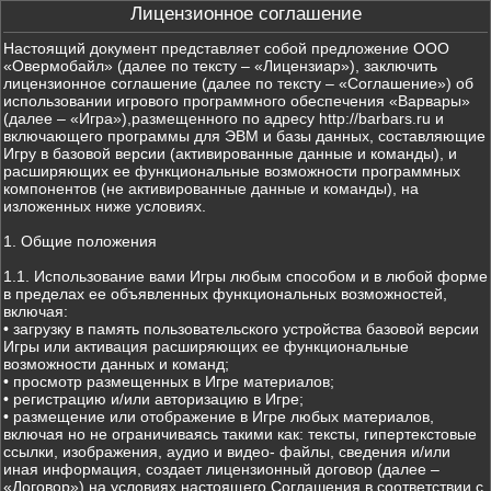
Лицензионное соглашение
Настоящий документ представляет собой предложение ООО
«Овермобайл» (далее по тексту – «Лицензиар»), заключить
лицензионное соглашение (далее по тексту – «Соглашение») об
использовании игрового программного обеспечения «Варвары»
(далее – «Игра»),размещенного по адресу http://barbars.ru и
включающего программы для ЭВМ и базы данных, составляющие
Игру в базовой версии (активированные данные и команды), и
расширяющих ее функциональные возможности программных
компонентов (не активированные данные и команды), на
изложенных ниже условиях.
1. Общие положения
1.1. Использование вами Игры любым способом и в любой форме
в пределах ее объявленных функциональных возможностей,
включая:
• загрузку в память пользовательского устройства базовой версии
Игры или активация расширяющих ее функциональные
возможности данных и команд;
• просмотр размещенных в Игре материалов;
• регистрацию и/или авторизацию в Игре;
• размещение или отображение в Игре любых материалов,
включая но не ограничиваясь такими как: тексты, гипертекстовые
ссылки, изображения, аудио и видео- файлы, сведения и/или
иная информация, создает лицензионный договор (далее –
«Договор») на условиях настоящего Соглашения в соответствии с