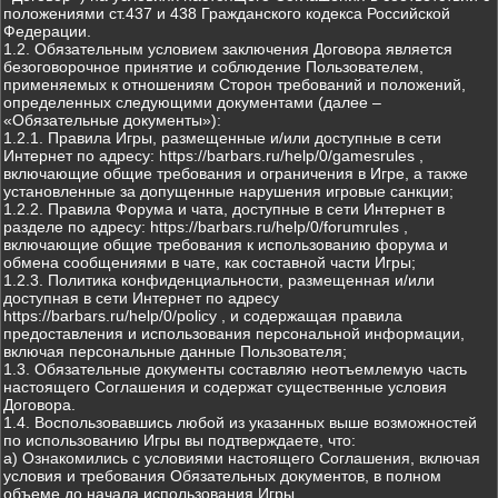
положениями ст.437 и 438 Гражданского кодекса Российской
Федерации.
1.2. Обязательным условием заключения Договора является
безоговорочное принятие и соблюдение Пользователем,
применяемых к отношениям Сторон требований и положений,
определенных следующими документами (далее –
«Обязательные документы»):
1.2.1. Правила Игры, размещенные и/или доступные в сети
Интернет по адресу: https://barbars.ru/help/0/gamesrules ,
включающие общие требования и ограничения в Игре, а также
установленные за допущенные нарушения игровые санкции;
1.2.2. Правила Форума и чата, доступные в сети Интернет в
разделе по адресу: https://barbars.ru/help/0/forumrules ,
включающие общие требования к использованию форума и
обмена сообщениями в чате, как составной части Игры;
1.2.3. Политика конфиденциальности, размещенная и/или
доступная в сети Интернет по адресу
https://barbars.ru/help/0/policy , и содержащая правила
предоставления и использования персональной информации,
включая персональные данные Пользователя;
1.3. Обязательные документы составляю неотъемлемую часть
настоящего Соглашения и содержат существенные условия
Договора.
1.4. Воспользовавшись любой из указанных выше возможностей
по использованию Игры вы подтверждаете, что:
а) Ознакомились с условиями настоящего Соглашения, включая
условия и требования Обязательных документов, в полном
объеме до начала использования Игры.