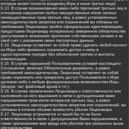
которые может понести владелец Игры и иные третьи лица).
5.13. В случае возникновения каких-либо претензий третьих лиц в
отношении нарушения любых имущественных и/или личных
неимущественных прав третьих лиц, а равно установленных
законодательством запретов или ограничений вы обязаны по
требованию Лицензиара пройти официальную идентификацию,
предоставив Лицензиару нотариально заверенное обязательство
урегулировать возникшие претензии собственными силами и за
свой счет с указанием своих паспортных данных.
5.14. Лицензиар оставляет за собой право удалить любой контент
из Игры либо временно ограничить доступ к нему в
одностороннем порядке без объяснения причин и выплаты
компенсации.
5.15. В случае нарушений Пользователем условий настоящего
Соглашения, включая Обязательные документы, а равно
требований законодательства, Лицензиар оставляет за собой
право ограничить или прекратить доступ Пользователя к Игре
целиком либо к любым функциональным возможностям Игры
(форум, чат, файловый архив и т.п.).
5.16. В случае привлечения Лицензиара к ответственности или
наложения на него взыскания в связи с допущенными вами
нарушениями прав и/или интересов третьих лиц, а равно
установленных законодательством запретов или ограничений, вы
обязаны в полном объеме возместить убытки Лицензиара.
5.17. Лицензиар устраняется от какой бы то ни было
ответственности в связи с допущенными Вами нарушениями, а
также причинением вам вреда или убытков при указанных выше
обстоятельствах.