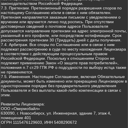
законодательством Российской Федерации.
7.3. Претензии. Претензионный порядок разрешения споров по
настоящему Соглашению и/или в связи с ним обязателен.
Претензия направляется заказным письмом с уведомлением о
вручении или вручается лично под роспись. При отсутствии
достоверных сведений о почтовом адресе Пользователя
допускается направление претензии на адрес электронной почты,
указанный в его профиле, или посредством нотификации. Срок
рассмотрения претензии 30 (Тридцать) дней с даты получения.
7.4. Арбитраж. Все споры по Соглашению или в связи с ним
подлежат рассмотрению в суде по месту нахождения Лицензиара
в соответствии с действующим процессуальным правом
Российской Федерации. Поскольку к отношениям Сторон не
подлежит применению Закон «О защите прав потребителей»,
положения п.7 ст.29 ГПК РФ о подсудности по выбору истца также
не применяются.
7.5. Изменения. Настоящее Соглашение, включая Обязательные
документы, может быть изменено или прекращено Лицензиаром в
одностороннем порядке без предварительного уведомления
Пользователя и без выплаты какой-либо компенсации в связи с
этим.
Реквизиты Лицензиара:
ООО «Овермобайл»
630090, г. Новосибирск, ул. Инженерная, здание 7, этаж 4,
помещение 401
ОГРН 1115476129603, ИНН 5408290672