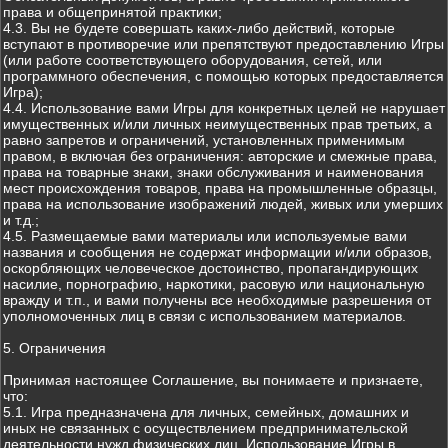
права и общепринятой практики;
4.3. Вы не будете совершать каких-либо действий, которые
вступают в противоречие или препятствуют предоставлению Игры
(или работе соответствующего оборудования, сетей, или
программного обеспечения, с помощью которых предоставляется
Игра);
4.4. Использование вами Игры для конкретных целей не нарушает
имущественных и/или личных неимущественных прав третьих, а
равно запретов и ограничений, установленных применимым
правом, в включая без ограничения: авторские и смежные права,
права на товарные знаки, знаки обслуживания и наименования
мест происхождения товаров, права на промышленные образцы,
права на использование изображений людей, живых или умерших
и т.д.;
4.5. Размещаемые вами материалы или используемые вами
названия и сообщения не содержат информации и/или образов,
оскорбляющих человеческое достоинство, пропагандирующих
насилие, порнографию, наркотики, расовую или национальную
вражду и т.п., и вами получены все необходимые разрешения от
уполномоченных лиц в связи с использованием материалов.
5. Ограничения
Принимая настоящее Соглашение, вы понимаете и признаете,
что:
5.1. Игра предназначена для личных, семейных, домашних и
иных не связанных с осуществлением предпринимательской
деятельности нужд физических лиц. Использование Игры в