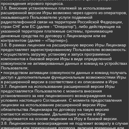
прохождения игрового процесса.
3.5. Внесение установленных платежей за использование
расширенной версии Игры возможно через одного из операторов,
оказывающего Пользователю услуги подвижной
радиотелефонной связи на территории Российской Федерации,
стран СНГ или ЕС (далее - "Оператор"), либо действующие на
указанной территории платежные системы, принимающие
денежные средства по договору с Лицензиаром или ее
контрагентом (далее – «Партнер»).
3.6. В рамках лицензии на расширенную версию Игры Лицензиар
предоставляет зарегистрированному Пользователю возможность:
• осуществлять загрузку, установку и запуск программных
компонентов к базовой версии Игры в виде определенной
совокупности не активированных данных и команд на устройствах
Пользователя;
• посредством активации совокупности данных и команд получать
доступ к дополнительным функциональным возможностями Игры
в расширенной версии в соответствии с их описанием в Игре.
3.7. Лицензия на использование расширенной версии Игры
предоставляется Пользователю с момента внесения
установленного за нее лицензионного вознаграждения на
условиях настоящего Соглашения. С момента предоставления
лицензии на использование расширенной версии Игры
обязательства Лицензиара по договору на такую версию
считаются исполненными. Дальнейшее участие в Игре
продолжается на основе лицензии на Игру в базовой версии.
3.8. Лицензионное вознаграждение не подлежит возврату в случае
изменения или прекращения договора, включая временные или