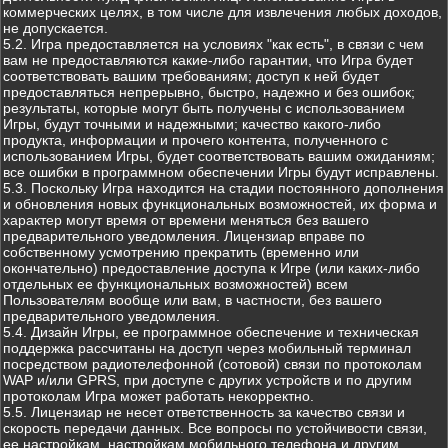
коммерческих целях, в том числе для извлечения любых доходов,
не допускается.
5.2. Игра предоставляется на условиях "как есть", в связи с чем
вам не предоставляются какие-либо гарантии, что Игра будет
соответствовать вашим требованиям; доступ к ней будет
предоставляться непрерывно, быстро, надежно и без ошибок;
результаты, которые могут быть получены с использованием
Игры, будут точными и надежными; качество какого-либо
продукта, информации и прочего контента, полученного с
использованием Игры, будет соответствовать вашим ожиданиям;
все ошибки в программном обеспечении Игры будут исправлены.
5.3. Поскольку Игра находится на стадии постоянного дополнения
и обновления новых функциональных возможностей, их форма и
характер могут время от времени меняться без вашего
предварительного уведомления. Лицензиар вправе по
собственному усмотрению прекратить (временно или
окончательно) предоставление доступа к Игре (или каких-либо
отдельных ее функциональных возможностей) всем
Пользователям вообще или вам, в частности, без вашего
предварительного уведомления.
5.4. Дизайн Игры, ее программное обеспечение и техническая
поддержка рассчитаны на доступ через мобильный терминал
посредством радиотелефонной (сотовой) связи по протоколам
WAP и/или GPRS, при доступе с других устройств и по другим
протоколам Игра может работать некорректно.
5.5. Лицензиар не несет ответственность за качество связи и
скорость передачи данных. Все вопросы по устойчивости связи,
ее настройкам, настройкам мобильного телефона и другим