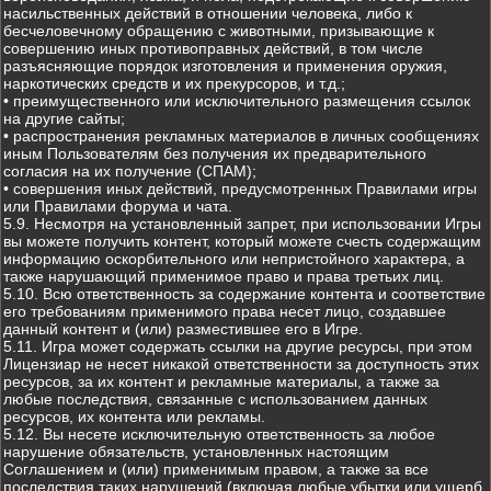
насильственных действий в отношении человека, либо к
бесчеловечному обращению с животными, призывающие к
совершению иных противоправных действий, в том числе
разъясняющие порядок изготовления и применения оружия,
наркотических средств и их прекурсоров, и т.д.;
• преимущественного или исключительного размещения ссылок
на другие сайты;
• распространения рекламных материалов в личных сообщениях
иным Пользователям без получения их предварительного
согласия на их получение (СПАМ);
• совершения иных действий, предусмотренных Правилами игры
или Правилами форума и чата.
5.9. Несмотря на установленный запрет, при использовании Игры
вы можете получить контент, который можете счесть содержащим
информацию оскорбительного или непристойного характера, а
также нарушающий применимое право и права третьих лиц.
5.10. Всю ответственность за содержание контента и соответствие
его требованиям применимого права несет лицо, создавшее
данный контент и (или) разместившее его в Игре.
5.11. Игра может содержать ссылки на другие ресурсы, при этом
Лицензиар не несет никакой ответственности за доступность этих
ресурсов, за их контент и рекламные материалы, а также за
любые последствия, связанные с использованием данных
ресурсов, их контента или рекламы.
5.12. Вы несете исключительную ответственность за любое
нарушение обязательств, установленных настоящим
Соглашением и (или) применимым правом, а также за все
последствия таких нарушений (включая любые убытки или ущерб,