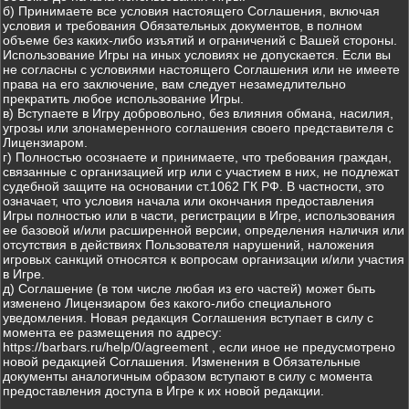
б) Принимаете все условия настоящего Соглашения, включая
условия и требования Обязательных документов, в полном
объеме без каких-либо изъятий и ограничений с Вашей стороны.
Использование Игры на иных условиях не допускается. Если вы
не согласны с условиями настоящего Соглашения или не имеете
права на его заключение, вам следует незамедлительно
прекратить любое использование Игры.
в) Вступаете в Игру добровольно, без влияния обмана, насилия,
угрозы или злонамеренного соглашения своего представителя с
Лицензиаром.
г) Полностью осознаете и принимаете, что требования граждан,
связанные с организацией игр или с участием в них, не подлежат
судебной защите на основании ст.1062 ГК РФ. В частности, это
означает, что условия начала или окончания предоставления
Игры полностью или в части, регистрации в Игре, использования
ее базовой и/или расширенной версии, определения наличия или
отсутствия в действиях Пользователя нарушений, наложения
игровых санкций относятся к вопросам организации и/или участия
в Игре.
д) Соглашение (в том числе любая из его частей) может быть
изменено Лицензиаром без какого-либо специального
уведомления. Новая редакция Соглашения вступает в силу с
момента ее размещения по адресу:
https://barbars.ru/help/0/agreement , если иное не предусмотрено
новой редакцией Соглашения. Изменения в Обязательные
документы аналогичным образом вступают в силу с момента
предоставления доступа в Игре к их новой редакции.