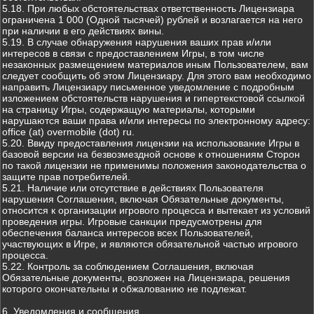
5.18. При любых обстоятельствах ответственность Лицензиара
ограничена 1 000 (Одной тысячей) рублей и возлагается на него
при наличии в его действиях вины.
5.19. В случае обнаружения нарушения ваших прав и/или
интересов в связи с предоставлением Игры, в том числе
незаконных размещением материалов иным Пользователем, вам
следует сообщить об этом Лицензиару. Для этого вам необходимо
направить Лицензиару письменное уведомление с подробным
изложением обстоятельств нарушения и гипертекстовой ссылкой
на страницу Игры, содержащую материалы, которыми
нарушаются ваши права и/или интересы по электронному адресу:
office (at) overmobile (dot) ru.
5.20. Ввиду предоставления лицензии на использование Игры в
базовой версии на безвозмездной основе к отношениям Сторон
по такой лицензии не применимы положения законодательства о
защите прав потребителей.
5.21. Наличие или отсутствие в действиях Пользователя
нарушения Соглашения, включая Обязательные документы,
относится к организации игрового процесса и вытекает из условий
проведения игры. Игровые санкции предусмотрены для
обеспечения баланса интересов всех Пользователей,
участвующих в Игре, и являются обязательной частью игрового
процесса.
5.22. Контроль за соблюдением Соглашения, включая
Обязательные документы, возложен на Лицензиара, решения
которого окончательны и обжалованию не подлежат.
6. Уведомления и сообщения