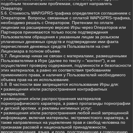
подобным техническим проблемам, следует направлять
Оператору.
5.6. Стоимость WAP/GPRS-трафика определяется соглашением с
Оператором. Вопросы, связанные с оплатой WAP\GPRS-трафика,
необходимо решать с Оператором. Претензии по оплате
лицензии на расширенную версию Игры через Операторов или
Партнеров принимаются только после подтверждения
Пользователем обращения к указанным лицам за розыском
уплаченных денежных средств и подтверждении ими факта
перечисления денежных средств Пользователя на счет
Лицензиара в полном объеме.
5.7. Лицензиар никак не связан с материалами, размещенными
Пользователями в Игре (далее по тексту – "контент"), и не
осуществляет проверку содержания, подлинности и безопасности
этих материалов, а равно их соответствия требованиям
применимого права, и наличия у Пользователей необходимого
объема прав на их использование.
5.8. В частности вам запрещается использование Игры для:
• размещения и/или распространения контрафактных
материалов;
• размещения и/или распространения материалов
порнографического характера, а равно пропаганды порнографии
и детской эротики, и рекламы интимных услуг;
• размещения и/или распространения любой иной запрещенной
информации, включая материалы, экстремистского характера, а
также направленных на ущемление прав и свобод человека по
признакам расовой и национальной принадлежности,
вероисповедания, языка, и пола, подстрекающие к совершению