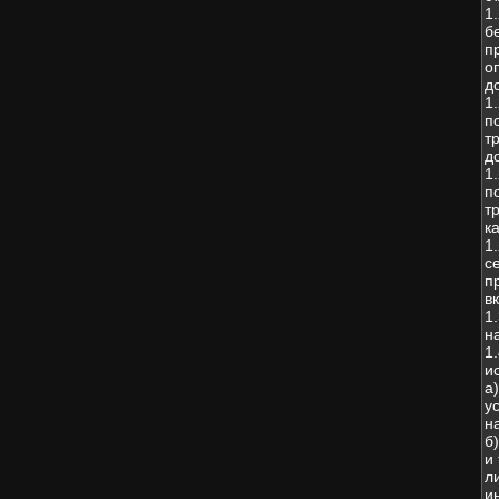
1
б
п
о
д
1
п
т
д
1
п
т
к
1
с
п
в
1
н
1
и
а
у
н
б
и
л
и