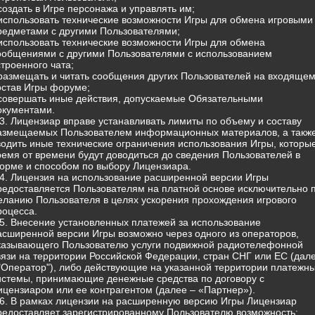
 создать в Игре персонажа и управлять им;
 использовать технические возможности Игры для обмена игровыми
редметами с другими Пользователями;
 использовать технические возможности Игры для обмена
ообщениями с другими Пользователями с использованием
строенного чата;
 размещать и читать сообщения других Пользователей на входящем
остав Игры форуме;
 совершать иные действия, допускаемые Обязательными
окументами.
.3. Лицензиар вправе устанавливать лимиты по объему и составу
азмещаемых Пользователем информационных материалов, а такж
водить иные технические ограничения использования Игры, которы
ремя от времени будут доводиться до сведения Пользователей в
орме и способом по выбору Лицензиара.
.4. Лицензия на использование расширенной версии Игры
редоставляется Пользователям на платной основе исключительно 
еланию Пользователя в целях ускорения прохождения игрового
роцесса.
.5. Внесение установленных платежей за использование
асширенной версии Игры возможно через одного из операторов,
казывающего Пользователю услуги подвижной радиотелефонной
вязи на территории Российской Федерации, стран СНГ или ЕС (дал
 "Оператор"), либо действующие на указанной территории платежн
истемы, принимающие денежные средства по договору с
ицензиаром или ее контрагентом (далее – «Партнер»).
.6. В рамках лицензии на расширенную версию Игры Лицензиар
редоставляет зарегистрированному Пользователю возможность: