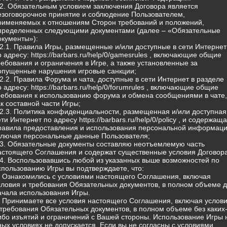
.2. Обязательным условием заключения Договора является
езоговорочное принятие и соблюдение Пользователем,
рименяемых к отношениям Сторон требований и положений,
пределенных следующими документами (далее – «Обязательные
окументы»):
.2.1. Правила Игры, размещенные и/или доступные в сети Интернет
о адресу: https://barbars.ru/help/0/gamesrules , включающие общие
ребования и ограничения в Игре, а также установленные за
опущенные нарушения игровые санкции;
.2.2. Правила Форума и чата, доступные в сети Интернет в разделе
о адресу: https://barbars.ru/help/0/forumrules , включающие общие
ребования к использованию форума и обмена сообщениями в чате,
ак составной части Игры;
.2.3. Политика конфиденциальности, размещенная и/или доступная
ети Интернет по адресу https://barbars.ru/help/0/policy , и содержащ
равила предоставления и использования персональной информаци
ключая персональные данные Пользователя;
.3. Обязательные документы составляю неотъемлемую часть
астоящего Соглашения и содержат существенные условия Договора
.4. Воспользовавшись любой из указанных выше возможностей по
спользованию Игры вы подтверждаете, что:
) Ознакомились с условиями настоящего Соглашения, включая
словия и требования Обязательных документов, в полном объеме 
ачала использования Игры.
) Принимаете все условия настоящего Соглашения, включая услов
 требования Обязательных документов, в полном объеме без каких
ибо изъятий и ограничений с Вашей стороны. Использование Игры 
ных условиях не допускается. Если вы не согласны с условиями