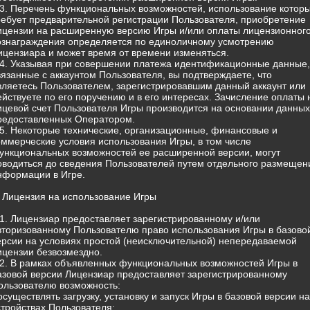
.3. Перечень функциональных возможностей, использование котор
ребует предварительной регистрации Пользователя, приобретение
ицензии на расширенную версию Игры и/или оплаты лицензионног
ознаграждения определяется по единоличному усмотрению
ицензиара и может время от времени изменяться.
.4. Указывая при совершении платежа идентификационные данные,
вязанные с аккаунтом Пользователя, вы подтверждаете, что
вляетесь Пользователем, зарегистрировавшим данный аккаунт или
ействуете по его поручению и в его интересах. Зачисление оплаты 
ицевой счет Пользователя Игры производится на основании данных
редоставленных Оператором.
.5. Некоторые технические, организационные, финансовые и
оммерческие условия использования Игры, в том числе
ункциональных возможностей ее расширенной версии, могут
оводиться до сведения Пользователей путем отдельного размещен
нформации в Игре.
. Лицензия на использование Игры
.1. Лицензиар предоставляет зарегистрированному и/или
вторизованному Пользователю право использования Игры в базово
ерсии на условиях простой (неисключительной) непередаваемой
ицензии безвозмездно.
.2. В рамках объявленных функциональных возможностей Игры в
азовой версии Лицензиар предоставляет зарегистрированному
ользователю возможность:
 осуществлять загрузку, установку и запуск Игры в базовой версии на
стройствах Пользователя;