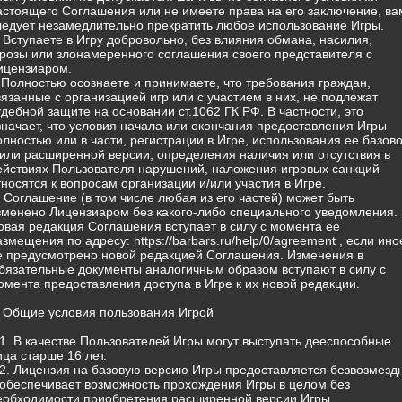
астоящего Соглашения или не имеете права на его заключение, ва
ледует незамедлительно прекратить любое использование Игры.
) Вступаете в Игру добровольно, без влияния обмана, насилия,
грозы или злонамеренного соглашения своего представителя с
ицензиаром.
) Полностью осознаете и принимаете, что требования граждан,
вязанные с организацией игр или с участием в них, не подлежат
удебной защите на основании ст.1062 ГК РФ. В частности, это
значает, что условия начала или окончания предоставления Игры
олностью или в части, регистрации в Игре, использования ее базов
/или расширенной версии, определения наличия или отсутствия в
ействиях Пользователя нарушений, наложения игровых санкций
тносятся к вопросам организации и/или участия в Игре.
) Соглашение (в том числе любая из его частей) может быть
зменено Лицензиаром без какого-либо специального уведомления.
овая редакция Соглашения вступает в силу с момента ее
азмещения по адресу: https://barbars.ru/help/0/agreement , если ино
е предусмотрено новой редакцией Соглашения. Изменения в
бязательные документы аналогичным образом вступают в силу с
омента предоставления доступа в Игре к их новой редакции.
. Общие условия пользования Игрой
.1. В качестве Пользователей Игры могут выступать дееспособные
ица старше 16 лет.
.2. Лицензия на базовую версию Игры предоставляется безвозмезд
 обеспечивает возможность прохождения Игры в целом без
еобходимости приобретения расширенной версии Игры.