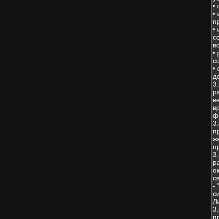
•
•
п
•
с
в
•
с
•
д
3
р
в
в
ф
3
п
ж
п
3
р
о
с
-
с
Л
3
п