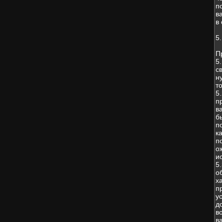
п
в
в
5
П
5
с
н
т
5
п
в
б
п
к
п
о
и
5
о
х
п
у
д
в
в