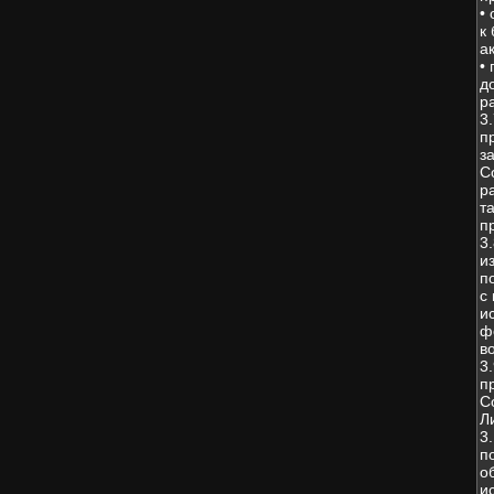
•
к
а
•
д
р
3
п
з
С
р
т
п
3
и
п
с
и
ф
в
3
п
С
Л
3
п
о
и