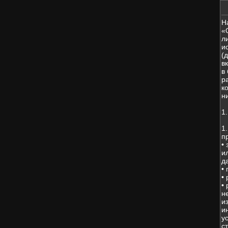
Н
«
л
и
(
в
в
р
к
н
1
1
п
•
и
д
•
•
•
н
и
и
у
с