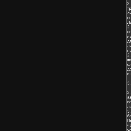
2
т
л
в
Л
2
с
я
д
л
п
2
к
ф
д
и
3
3
а
в
л
3
б
П
•
у