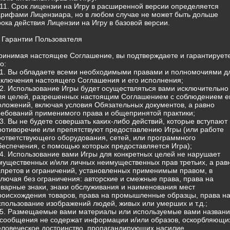
.11. Срок лицензии на Игру в расширенной версии определяется
арифами Лицензиара, но в любом случае не может быть дольше
рока действия Лицензии на Игру в базовой версии.
. Гарантии Пользователя
ринимая настоящее Соглашение, вы подтверждаете и гарантируете
о:
.1. Вы обладаете всеми необходимыми правами и полномочиями д
аключения настоящего Соглашения и его исполнения;
.2. Использование Игры будет осуществляться вами исключительно
ля целей, разрешенных настоящим Соглашением с соблюдением е
оложений, включая условия Обязательных документов, а равно
ребований применимого права и общепринятой практики;
.3. Вы не будете совершать каких-либо действий, которые вступают 
ротиворечие или препятствуют предоставлению Игры (или работе
оответствующего оборудования, сетей, или программного
беспечения, с помощью которых предоставляется Игра);
.4. Использование вами Игры для конкретных целей не нарушает
мущественных и/или личных неимущественных прав третьих, а рав
апретов и ограничений, установленных применимым правом, в
ключая без ограничения: авторские и смежные права, права на
оварные знаки, знаки обслуживания и наименования мест
роисхождения товаров, права на промышленные образцы, права н
спользование изображений людей, живых или умерших и т.д.;
.5. Размещаемые вами материалы или используемые вами назван
 сообщения не содержат информации и/или образов, оскорбляющи
еловеческое достоинство, пропагандирующих насилие,