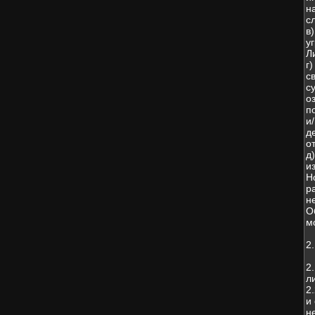
н
с
в
у
Л
г
с
с
о
п
и
д
о
д
и
Н
р
н
О
м
2
2
л
2
и
н