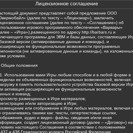
Лицензионное соглашение
астоящий документ представляет собой предложение ООО
Овермобайл» (далее по тексту – «Лицензиар»), заключить
ицензионное соглашение (далее по тексту – «Соглашение») об
спользовании игрового программного обеспечения «Варвары»
далее – «Игра»),размещенного по адресу http://barbars.ru и
ключающего программы для ЭВМ и базы данных, составляющие Иг
 базовой версии (активированные данные и команды), и
асширяющих ее функциональные возможности программных
омпонентов (не активированные данные и команды), на изложенны
иже условиях.
. Общие положения
.1. Использование вами Игры любым способом и в любой форме в
ределах ее объявленных функциональных возможностей, включая:
 загрузку в память пользовательского устройства базовой версии Иг
ли активация расширяющих ее функциональные возможности
анных и команд;
 просмотр размещенных в Игре материалов;
 регистрацию и/или авторизацию в Игре;
 размещение или отображение в Игре любых материалов, включая 
е ограничиваясь такими как: тексты, гипертекстовые ссылки,
зображения, аудио и видео- файлы, сведения и/или иная
нформация, создает лицензионный договор (далее – «Договор») на
словиях настоящего Соглашения в соответствии с положениями
т.437 и 438 Гражданского кодекса Российской Федерации.