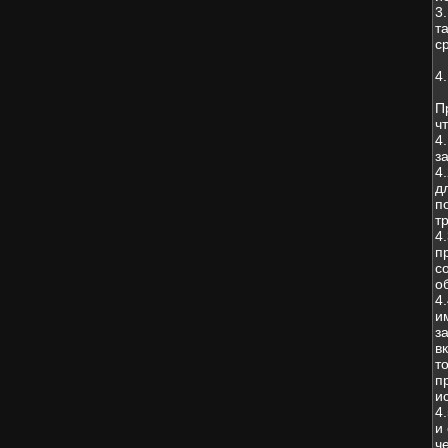
3
т
с
4
П
чт
4
з
4
д
п
т
4
п
с
о
4
и
з
в
т
п
и
4
и
ч