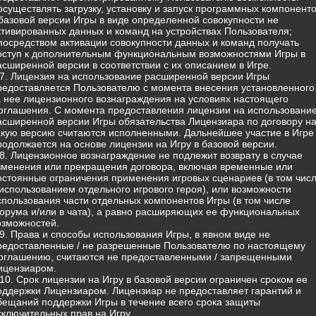
 осуществлять загрузку, установку и запуск программных компонент
 базовой версии Игры в виде определенной совокупности не
ктивированных данных и команд на устройствах Пользователя;
 посредством активации совокупности данных и команд получать
оступ к дополнительным функциональным возможностями Игры в
асширенной версии в соответствии с их описанием в Игре.
.7. Лицензия на использование расширенной версии Игры
редоставляется Пользователю с момента внесения установленного
а нее лицензионного вознаграждения на условиях настоящего
оглашения. С момента предоставления лицензии на использовани
асширенной версии Игры обязательства Лицензиара по договору н
акую версию считаются исполненными. Дальнейшее участие в Игре
родолжается на основе лицензии на Игру в базовой версии.
.8. Лицензионное вознаграждение не подлежит возврату в случае
зменения или прекращения договора, включая временные или
остоянные ограничения применения игровых сценариев (в том чис
 использованием отдельного игрового героя), или возможности
спользования части отдельных компонентов Игры (в том числе
орума и/или в чата), а равно расширяющих ее функциональных
озможностей.
.9. Права и способы использования Игры, в явном виде не
редоставленные / не разрешенные Пользователю по настоящему
оглашению, считаются не предоставленными / запрещенными
ицензиаром.
.10. Срок лицензии на Игру в базовой версии ограничен сроком ее
оддержки Лицензиаром. Лицензиар не предоставляет гарантий и
бещаний поддержки Игры в течение всего срока защиты
сключительных прав на Игру.