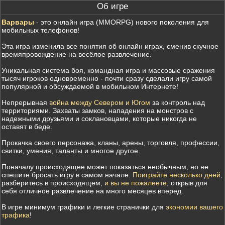
Об игре
Варвары
- это онлайн игра (MMORPG) нового поколения для
мобильных телефонов!
Эта игра изменила все понятия об онлайн играх, сменив скучное
времяпровождение на весёлое развлечение.
Уникальная система боя, командная игра и массовые сражения
тысяч игроков одновременно - почти сразу сделали игру самой
популярной и обсуждаемой в мобильном Интернете!
Непрерывная
война между Севером и Югом
за контроль над
территориями. Захваты замков, нападения на монстров с
надежными друзьями и соклановцами, которые никогда не
оставят в беде.
Прокачка своего персонажа, кланы, арены, торговля, профессии,
свитки, умения, таланты и многое другое.
Поначалу происходящее может показаться необычным, но не
спешите бросать игру в самом начале.
Поиграйте несколько дней
,
разберитесь в происходящем,
и вы не пожалеете
, открыв для
себя отличное развлечение на много месяцев вперед.
В игре минимум графики и легкие странички для
экономии вашего
трафика
!