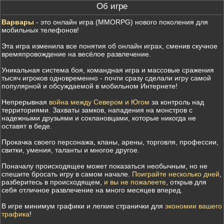
Об игре
Варвары
- это онлайн игра (MMORPG) нового поколения для
мобильных телефонов!
Эта игра изменила все понятия об онлайн играх, сменив скучное
времяпровождение на весёлое развлечение.
Уникальная система боя, командная игра и массовые сражения
тысяч игроков одновременно - почти сразу сделали игру самой
популярной и обсуждаемой в мобильном Интернете!
Непрерывная
война между Севером и Югом
за контроль над
территориями. Захваты замков, нападения на монстров с
надежными друзьями и соклановцами, которые никогда не
оставят в беде.
Прокачка своего персонажа, кланы, арены, торговля, профессии,
свитки, умения, таланты и многое другое.
Поначалу происходящее может показаться необычным, но не
спешите бросать игру в самом начале.
Поиграйте несколько дней
,
разберитесь в происходящем,
и вы не пожалеете
, открыв для
себя отличное развлечение на много месяцев вперед.
В игре минимум графики и легкие странички для
экономии вашего
трафика
!