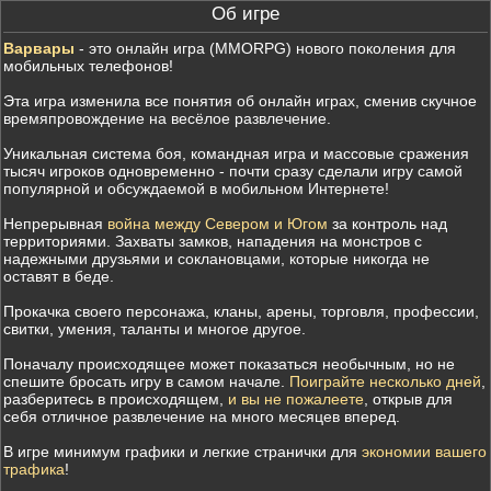
Об игре
Варвары
- это онлайн игра (MMORPG) нового поколения для
мобильных телефонов!
Эта игра изменила все понятия об онлайн играх, сменив скучное
времяпровождение на весёлое развлечение.
Уникальная система боя, командная игра и массовые сражения
тысяч игроков одновременно - почти сразу сделали игру самой
популярной и обсуждаемой в мобильном Интернете!
Непрерывная
война между Севером и Югом
за контроль над
территориями. Захваты замков, нападения на монстров с
надежными друзьями и соклановцами, которые никогда не
оставят в беде.
Прокачка своего персонажа, кланы, арены, торговля, профессии,
свитки, умения, таланты и многое другое.
Поначалу происходящее может показаться необычным, но не
спешите бросать игру в самом начале.
Поиграйте несколько дней
,
разберитесь в происходящем,
и вы не пожалеете
, открыв для
себя отличное развлечение на много месяцев вперед.
В игре минимум графики и легкие странички для
экономии вашего
трафика
!