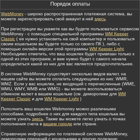
Порядок оплаты
WebMoney
- широко распространенная платежная система, вы
можете зарегистрировать свой аккаунт в ней
здесь
.
При регистрации вы укажете как вы будете пользоваться сервисом
WebMoney - c помощью специальной программы
WM Keeper
Classic
( ее нужно установить на свой компьютер и пользоваться
своим кошельком вы будете только со своего ПК ), либо с
помощью онлайн-версии этой программы
WM Keeper Light
.
Необходимо отметить, что ваш кошелек будет привязан только к
одной из этих программ, и вам нужно будет с самого начала
определиться какой из них для вас является предпочтительнее.
В системе WebMoney существует несколько видов валют, на
нашем сайте вы можете оплатить следующими из них: WMR,
WMZ. Если у вас кошелек, не входящий с перечисленные (WME,
WMU, WMY, WMB или WMG) - вы можете воспользоваться
обменом валют в вашем кошельке (см. деморолики для
WM
Keeper Classic
и для
WM Keeper Light
)
Пополнить ваш кошелек Webmoney можно различными
способами, подробнее о них для каждого типа кошелька вы
можете узнать
здесь
. Также вы можете легко узнать о точках
пополнения счета в
вашем городе
или стране.
Справочную информацию по платежной системе WebMoney,
деморолики операций с кошельками и другую полезную