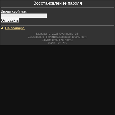
Восстановление пароля
Введи свой ник:
На главную
Варвары (c) 2026 Overmobile, 16+
Соглашение
|
Политика конфиденциальности
Другие игры
|
Контакты
0
сек,
17:49:16