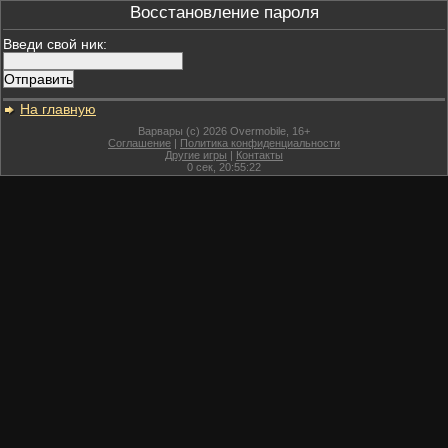
Восстановление пароля
Введи свой ник:
На главную
Варвары (c) 2026 Overmobile, 16+
Соглашение
|
Политика конфиденциальности
Другие игры
|
Контакты
0
сек,
20:55:22