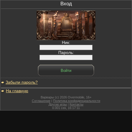
Вход
Ник:
Пароль:
Забыли пароль?
На главную
Варвары (c) 2026 Overmobile, 16+
Соглашение
|
Политика конфиденциальности
Другие игры
|
Контакты
0.001
сек,
16:17:11