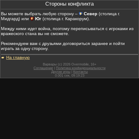
Стороны конфликта
Вы можете выбрать любую сторону –
Север
(столица г.
Мидгард) или
Юг
(столица г. Каракорум).
Между ними идет война, поэтому переписываться с игроками из
вражеского стана вы не сможете.
Рекомендуем вам с друзьями договориться заранее и пойти
играть за одну сторону.
На главную
Варвары (c) 2026 Overmobile, 16+
Соглашение
|
Политика конфиденциальности
Другие игры
|
Контакты
0.001
сек,
09:19:23