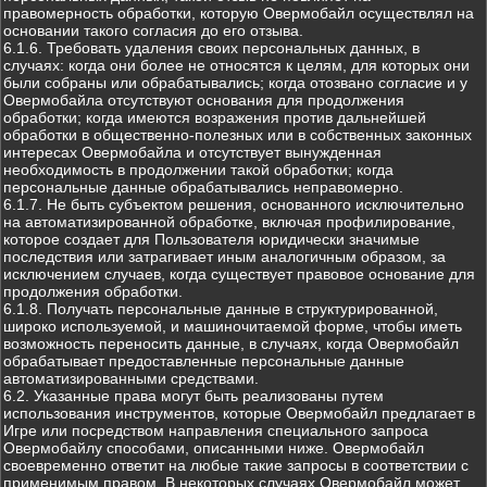
правомерность обработки, которую Овермобайл осуществлял на
основании такого согласия до его отзыва.
6.1.6. Требовать удаления своих персональных данных, в
случаях: когда они более не относятся к целям, для которых они
были собраны или обрабатывались; когда отозвано согласие и у
Овермобайла отсутствуют основания для продолжения
обработки; когда имеются возражения против дальнейшей
обработки в общественно-полезных или в собственных законных
интересах Овермобайла и отсутствует вынужденная
необходимость в продолжении такой обработки; когда
персональные данные обрабатывались неправомерно.
6.1.7. Не быть субъектом решения, основанного исключительно
на автоматизированной обработке, включая профилирование,
которое создает для Пользователя юридически значимые
последствия или затрагивает иным аналогичным образом, за
исключением случаев, когда существует правовое основание для
продолжения обработки.
6.1.8. Получать персональные данные в структурированной,
широко используемой, и машиночитаемой форме, чтобы иметь
возможность переносить данные, в случаях, когда Овермобайл
обрабатывает предоставленные персональные данные
автоматизированными средствами.
6.2. Указанные права могут быть реализованы путем
использования инструментов, которые Овермобайл предлагает в
Игре или посредством направления специального запроса
Овермобайлу способами, описанными ниже. Овермобайл
своевременно ответит на любые такие запросы в соответствии с
применимым правом. В некоторых случаях Овермобайл может