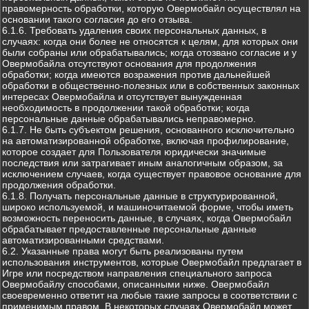
правомерность обработки, которую Овермобайл осуществлял на
основании такого согласия до его отзыва.
6.1.6. Требовать удаления своих персональных данных, в
случаях: когда они более не относятся к целям, для которых они
были собраны или обрабатывались; когда отозвано согласие и у
Овермобайла отсутствуют основания для продолжения
обработки; когда имеются возражения против дальнейшей
обработки в общественно-полезных или в собственных законных
интересах Овермобайла и отсутствует вынужденная
необходимость в продолжении такой обработки; когда
персональные данные обрабатывались неправомерно.
6.1.7. Не быть субъектом решения, основанного исключительно
на автоматизированной обработке, включая профилирование,
которое создает для Пользователя юридически значимые
последствия или затрагивает иным аналогичным образом, за
исключением случаев, когда существует правовое основание для
продолжения обработки.
6.1.8. Получать персональные данные в структурированной,
широко используемой, и машиночитаемой форме, чтобы иметь
возможность переносить данные, в случаях, когда Овермобайл
обрабатывает предоставленные персональные данные
автоматизированными средствами.
6.2. Указанные права могут быть реализованы путем
использования инструментов, которые Овермобайл предлагает в
Игре или посредством направления специального запроса
Овермобайлу способами, описанными ниже. Овермобайл
своевременно ответит на любые такие запросы в соответствии с
применимым правом. В некоторых случаях Овермобайл может