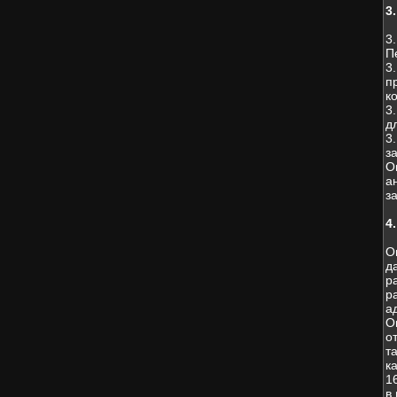
3
3
П
3
п
к
3
д
3
з
О
а
з
4
О
д
р
р
а
О
о
т
к
1
в