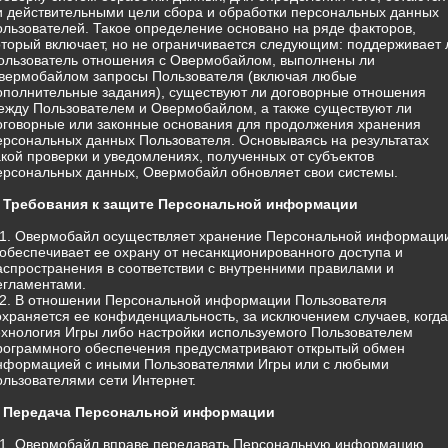
и действительными цели сбора и обработки персональных данных
ользователей. Такое определение основано на ряде факторов,
оторый включает, но не ограничивается следующим: поддерживает 
ользователь отношения с Овермобайлом, выполнены ли
вермобайлом запросы Пользователя (включая любые
ополнительные задания), существуют ли договорные отношения
ежду Пользователем и Овермобайлом, а также существуют ли
оговорные или законные основания для продолжения хранения
ерсональных данных Пользователя. Основываясь на результатах
акой проверки и уведомлениях, полученных от субъектов
ерсональных данных, Овермобайл обновляет свои системы.
. Требования к защите Персональной информации
.1. Овермобайл осуществляет хранение Персональной информаци
 обеспечивает ее охрану от несанкционированного доступа и
аспространения в соответствии с внутренними правилами и
егламентами.
.2. В отношении Персональной информации Пользователя
охраняется ее конфиденциальность, за исключением случаев, когда
ехнология Игры либо настройки используемого Пользователем
рограммного обеспечения предусматривают открытый обмен
нформацией с иными Пользователями Игры или с любыми
ользователями сети Интернет.
. Передача Персональной информации
.1. Овермобайл вправе передавать Персональную информацию