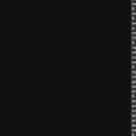
п
6
и
6
и
а
п
О
6
т
о
с
н
6
п
о
д
к
е
6
к
и
о
в
и
в
п
6