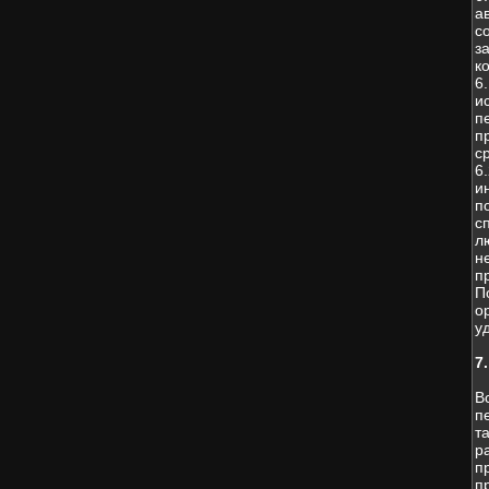
а
с
з
к
6
и
п
п
с
6
и
п
с
л
н
п
П
о
у
7
В
п
т
р
п
п