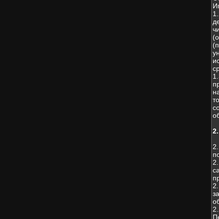
И
1
д
ч
(
(
у
и
с
1
п
н
т
с
о
2
2
п
2
с
п
2
з
о
2
П