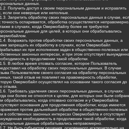
ерсональных данных.
.1.2. Получить доступ к своим персональным данным и исправлять
х, если они неверные или неполные.
.1.3. Запретить обработку своих персональных данных в случае, ес
х точность оспаривается, обработка осуществляется неправомерно
 также в случаях, когда Овермобайлу более не требуются
ерсональные данные для целей, в которых они обрабатывались
вермобайлом.
.1.4. Возражать против обработки своих персональных данных, а
акже запрещать их обработку в случаях, если Овермобайл
брабатывал их при исполнении задач в общественно-полезных или 
обственных законных интересах, и при этом отсутствует вынужденн
еобходимость в продолжении такой обработки.
.1.5. В любое время отозвать согласие, которое Пользователь
редоставил на обработку своих персональных данных. В случае
тзыва Пользователем своего согласия на обработку персональных
анных, такой отзыв не повлияет на правомерность обработки,
оторую Овермобайл осуществлял на основании такого согласия до
го отзыва.
.1.6. Требовать удаления своих персональных данных, в случаях:
огда они более не относятся к целям, для которых они были собран
ли обрабатывались; когда отозвано согласие и у Овермобайла
тсутствуют основания для продолжения обработки; когда имеются
озражения против дальнейшей обработки в общественно-полезных
ли в собственных законных интересах Овермобайла и отсутствует
ынужденная необходимость в продолжении такой обработки; когда
ерсональные данные обрабатывались неправомерно.
.1.7. Не быть субъектом решения, основанного исключительно на