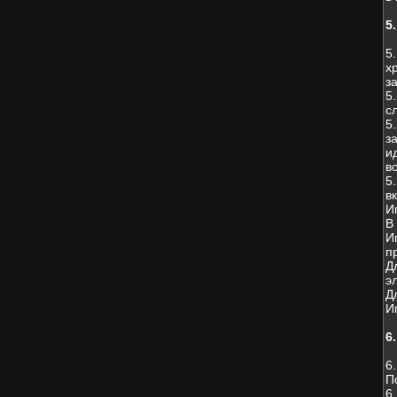
5
5
х
з
5
с
5
з
и
в
5
в
И
В
И
п
Д
э
Д
И
6
6
П
6