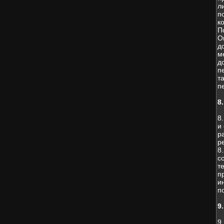
л
п
к
П
О
д
м
д
п
т
п
8
8
и
р
р
8
с
т
п
и
п
9
9