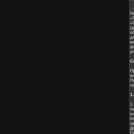
Н
«
«
(
о
д
м
ф
у
С
П
и
П
н
1
1
л
и
h
з
Д
С