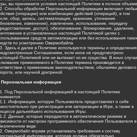
гры, вы принимаете условия настоящей Политики в полном объеме
.2. Способы обработки Персональной информации включают любы
ействия (операции) или комбинацию действий (операций), в том
исле, сбор, запись, систематизация, хранение, уточнение
обновление, изменение), извлечение, использование, передачу
предоставление, доступ), обезличивание, блокирование, удаление,
ничтожение в установленных настоящей Политикой целях с
спользованием средств автоматизации или без использования таки
редств по усмотрению Овермобайла.
.3. Здесь и далее в Политике используются термины и определения
редусмотренные Соглашением, если иное не предусмотрено
астоящей Политикой или не вытекает из ее существа. В иных случа
олкование применяемого в Политике термина производится в
оответствии с применимым законодательством, обычаями делового
борота, или научной доктриной.
. Персональная информация
.1. Под Персональной информацией в настоящей Политике
онимается:
.1.1. Информация, которую Пользователь предоставляет о себе
амостоятельно при регистрации или авторизации в Игре, а также в
роцессе дальнейшего использования Игры.
.1.2. Данные, которые передаются в автоматическом режиме в
ависимости от настроек программного обеспечения Пользователя в
безличенном виде.
.2. Овермобайл вправе устанавливать требования к составу
ерсональной информации, которая должна обязательно