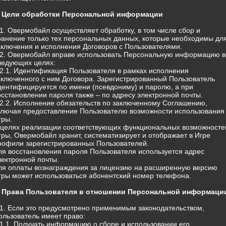
. Цели обработки Персональной информации
.1. Овермобайл осуществляет обработку, в том числе сбор и
ранение только тех персональных данных, которые необходимы дл
аключения и исполнения Договоров с Пользователями.
.2. Овермобайл вправе использовать Персональную информацию в
ледующих целях:
.2.1. Идентификация Пользователя в рамках исполнения
аключенного с ним Договора. Зарегистрированный Пользователь
дентифицируется по имени (псевдониму) и паролю, а при
осстановлении пароля также – по адресу электронной почты.
.2.2. Исполнение обязательств по заключенному Соглашению,
ключая предоставление Пользователю возможности использования
гры.
 целях реализации соответствующих функциональных возможносте
гры, Овермобайл хранит, систематизирует и отображает в Игре
рофили зарегистрированных Пользователей.
ля восстановления пароля Пользователя используется адрес
лектронной почты.
ля оплаты вознаграждения за лицензию на расширенную версию
гры может использоваться абонентский номер телефона.
. Права Пользователя в отношении Персональной информаци
.1. Если это предусмотрено применимым законодательством,
ользователь имеет право:
.1.1. Получать информацию о сборе и использовании его