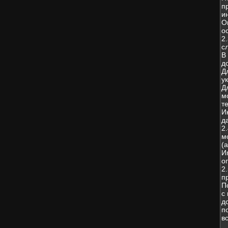
п
и
О
о
2
с
В
д
Д
у
Д
м
т
И
д
2
м
(
И
о
2
п
П
с
д
п
в