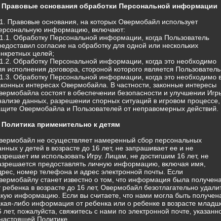
. Правовые основания обработки Персональной информации
.1. Правовые основания, на которых Овермобайл использует
ерсональную информацию, включают:
.1.1. Обработку Персональной информации, когда Пользователь
редоставил согласие на обработку для одной или нескольких
онкретных целей;
.1.2. Обработку Персональной информации, когда это необходимо
ля исполнения договора, стороной которого является Пользователь
.1.3. Обработку Персональной информации, когда это необходимо 
аконных интересах Овермобайла. В частности, законные интересы
вермобайла состоят в обеспечении безопасности и улучшении Игр
нализе данных, разрешении спорных ситуаций в игровом процессе,
ащите Овермобайла и Пользователей от неправомерных действий.
. Политика применительно к детям
вермобайл не осуществляет намеренный сбор персональных
анных у детей в возрасте до 16 лет, не запрашивает ее и не
азрешает им использовать Игру. Лицам, не достигшим 16 лет, не
азрешается предоставлять личную информацию, включая имя,
дрес, номер телефона и адрес электронной почты. Если
вермобайлу станет известно о том, что информация была получен
т ребенка в возрасте до 16 лет, Овермобайл безотлагательно удали
акую информацию. Если вы считаете, что нами могла быть получен
акая-либо информация от ребенка или о ребенке в возрасте младш
6 лет, пожалуйста, свяжитесь с нами по электронной почте, указанн
 настоящей Политике.