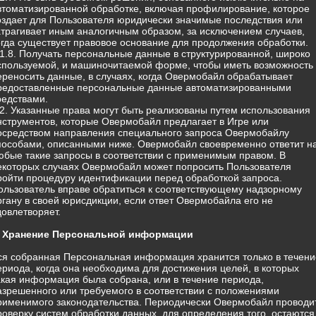
втоматизированной обработке, включая профилирование, которое
оздает для Пользователя юридически значимые последствия или
атрагивает иным аналогичным образом, за исключением случаев,
огда существует правовое основание для продолжения обработки.
.1.8. Получать персональные данные в структурированной, широко
спользуемой, и машиночитаемой форме, чтобы иметь возможность
ереносить данные, в случаях, когда Овермобайл обрабатывает
редоставленные персональные данные автоматизированными
редствами.
.2. Указанные права могут быть реализованы путем использования
нструментов, которые Овермобайл предлагает в Игре или
осредством направления специального запроса Овермобайлу
пособами, описанными ниже. Овермобайл своевременно ответит н
юбые такие запросы в соответствии с применимым правом. В
екоторых случаях Овермобайл может попросить Пользователя
ройти процедуру идентификации перед обработкой запроса.
ользователь вправе обратиться к соответствующему надзорному
ргану в своей юрисдикции, если ответ Овермобайла его не
довлетворяет.
. Хранение Персональной информации
ся собранная Персональная информация хранится только в течени
ериода, когда она необходима для достижения целей, в которых
акая информация была собрана, или в течение периода,
азрешенного или требуемого в соответствии с положениями
рименимого законодательства. Периодически Овермобайл проводи
роверку систем обработки данных, для определения того, остаются