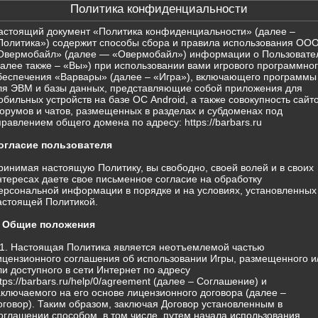
Политика конфиденциальности
астоящий документ «Политика конфиденциальности» (далее –
Политика») содержит способы сбора и правила использования ОО
Овермобайл» (далее — «Овермобайл») информации о Пользовате
далее также – «Вы») при использовании вами игрового программно
беспечения «Варвары» (далее – «Игра»), включающего программы
ля ЭВМ и базы данных, представляющие собой приложения для
обильных устройств на базе ОС Android, а также совокупность сайто
орумов и чатов, размещенных в разделах и субдоменах под
правлением общего домена по адресу: https://barbars.ru
огласие пользователя
ринимая настоящую Политику, вы свободно, своей волей и в своих
нтересах даете свое письменное согласие на обработку
ерсональной информации в порядке и на условиях, установленных
астоящей Политикой.
. Общие положения
.1. Настоящая Политика является неотъемлемой частью
ицензионного соглашения об использовании Игры, размещенного и
ли доступного в сети Интернет по адресу
ttps://barbars.ru/help/0/agreement (далее – Соглашение) и
аключаемого на его основе лицензионного договора (далее –
оговор). Таким образом, заключая Договор установленным в
оглашении способом, в том числе, путем начала использования