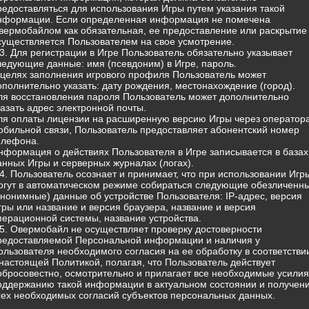
редоставляться для использования Игры путем указания такой
нформации. Если определенная информация не помечена
вермобайлом как обязательная, ее предоставление или раскрытие
существляется Пользователем на свое усмотрение.
.3. Для регистрации в Игре Пользователь обязательно указывает
ледующие данные: имя (псевдоним) в Игре, пароль.
 целях заполнения игрового профиля Пользователь может
ополнительно указать: дату рождения, местонахождение (город).
ля восстановления пароля Пользователь может дополнительно
казать адрес электронной почты.
ля оплаты лицензии на расширенную версию Игры через оператор
обильной связи, Пользователь предоставляет абонентский номер
елефона.
нформация о действиях Пользователя в Игре записывается в базах
анных Игры и серверных журналах (логах).
.4. Пользователь осознает и принимает, что при использовании Игр
огут в автоматическом режиме собираться следующие обезличенн
анонимные) данные об устройстве Пользователя: IP-адрес, версия
гры или название и версия браузера, название и версия
перационной системы, название устройства.
.5. Овермобайл не осуществляет проверку достоверности
редоставляемой Персональной информации и наличия у
ользователя необходимого согласия на ее обработку в соответстви
 настоящей Политикой, полагая, что Пользователь действует
обросовестно, осмотрительно и прилагает все необходимые усилия
оддержанию такой информации в актуальном состоянии и получен
сех необходимых согласий субъектов персональных данных.