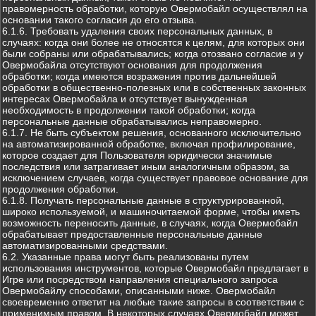
правомерность обработки, которую Овермобайл осуществлял на
основании такого согласия до его отзыва.
6.1.6. Требовать удаления своих персональных данных, в
случаях: когда они более не относятся к целям, для которых они
были собраны или обрабатывались; когда отозвано согласие и у
Овермобайла отсутствуют основания для продолжения
обработки; когда имеются возражения против дальнейшей
обработки в общественно-полезных или в собственных законных
интересах Овермобайла и отсутствует вынужденная
необходимость в продолжении такой обработки; когда
персональные данные обрабатывались неправомерно.
6.1.7. Не быть субъектом решения, основанного исключительно
на автоматизированной обработке, включая профилирование,
которое создает для Пользователя юридически значимые
последствия или затрагивает иным аналогичным образом, за
исключением случаев, когда существует правовое основание для
продолжения обработки.
6.1.8. Получать персональные данные в структурированной,
широко используемой, и машиночитаемой форме, чтобы иметь
возможность переносить данные, в случаях, когда Овермобайл
обрабатывает предоставленные персональные данные
автоматизированными средствами.
6.2. Указанные права могут быть реализованы путем
использования инструментов, которые Овермобайл предлагает в
Игре или посредством направления специального запроса
Овермобайлу способами, описанными ниже. Овермобайл
своевременно ответит на любые такие запросы в соответствии с
применимым правом. В некоторых случаях Овермобайл может