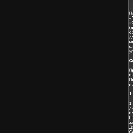
Н
«
«
(
о
д
м
ф
у
С
П
и
П
н
1
1
л
и
h
з
Д
С