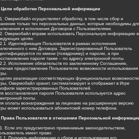
. Цели обработки Персональной информации
.1. Овермобайл осуществляет обработку, в том числе сбор и
ранение только тех персональных данных, которые необходимы дл
аключения и исполнения Договоров с Пользователями.
.2. Овермобайл вправе использовать Персональную информацию в
ледующих целях:
.2.1. Идентификация Пользователя в рамках исполнения
аключенного с ним Договора. Зарегистрированный Пользователь
дентифицируется по имени (псевдониму) и паролю, а при
осстановлении пароля также – по адресу электронной почты.
.2.2. Исполнение обязательств по заключенному Соглашению,
ключая предоставление Пользователю возможности использования
гры.
 целях реализации соответствующих функциональных возможносте
гры, Овермобайл хранит, систематизирует и отображает в Игре
рофили зарегистрированных Пользователей.
ля восстановления пароля Пользователя используется адрес
лектронной почты.
ля оплаты вознаграждения за лицензию на расширенную версию
гры может использоваться абонентский номер телефона.
. Права Пользователя в отношении Персональной информаци
.1. Если это предусмотрено применимым законодательством,
ользователь имеет право:
.1.1. Получать информацию о сборе и использовании его