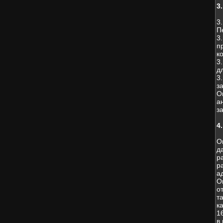
3
3
П
3
п
к
3
д
3
з
О
а
з
4
О
д
р
р
а
О
о
т
к
1
в