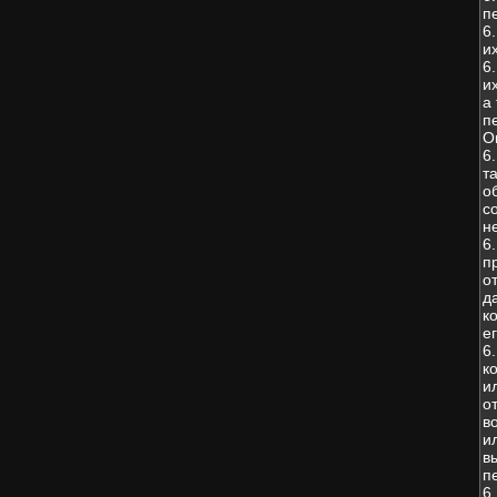
п
6
и
6
и
а
п
О
6
т
о
с
н
6
п
о
д
к
е
6
к
и
о
в
и
в
п
6