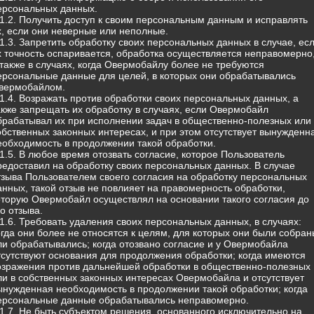
ерсональных данных.
.1.2. Получить доступ к своим персональным данным и исправлять
х, если они неверные или неполные.
.1.3. Запретить обработку своих персональных данных в случае, ес
х точность оспаривается, обработка осуществляется неправомерно
 также в случаях, когда Овермобайлу более не требуются
ерсональные данные для целей, в которых они обрабатывались
вермобайлом.
.1.4. Возражать против обработки своих персональных данных, а
акже запрещать их обработку в случаях, если Овермобайл
брабатывал их при исполнении задач в общественно-полезных или 
обственных законных интересах, и при этом отсутствует вынужденн
еобходимость в продолжении такой обработки.
.1.5. В любое время отозвать согласие, которое Пользователь
редоставил на обработку своих персональных данных. В случае
тзыва Пользователем своего согласия на обработку персональных
анных, такой отзыв не повлияет на правомерность обработки,
оторую Овермобайл осуществлял на основании такого согласия до
го отзыва.
.1.6. Требовать удаления своих персональных данных, в случаях:
огда они более не относятся к целям, для которых они были собран
ли обрабатывались; когда отозвано согласие и у Овермобайла
тсутствуют основания для продолжения обработки; когда имеются
озражения против дальнейшей обработки в общественно-полезных
ли в собственных законных интересах Овермобайла и отсутствует
ынужденная необходимость в продолжении такой обработки; когда
ерсональные данные обрабатывались неправомерно.
.1.7. Не быть субъектом решения, основанного исключительно на