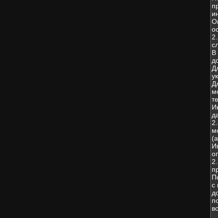
п
и
О
о
2
с
В
д
Д
у
Д
м
т
И
д
2
м
(
И
о
2
п
П
с
д
п
в