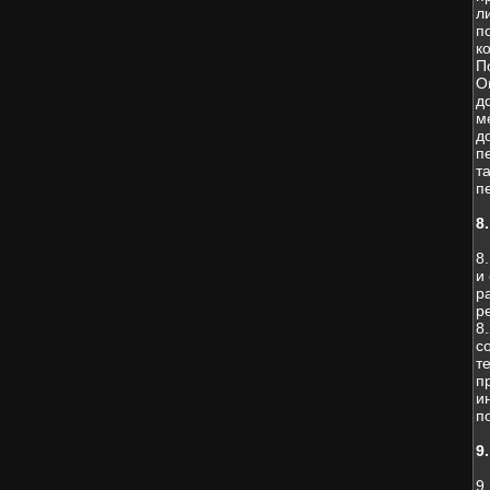
л
п
к
П
О
д
м
д
п
т
п
8
8
и
р
р
8
с
т
п
и
п
9
9