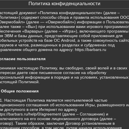
Политика конфиденциальности
астоящий документ «Политика конфиденциальности» (далее –
Политика») содержит способы сбора и правила использования ОО
Овермобайл» (далее — «Овермобайл») информации о Пользовате
далее также – «Вы») при использовании вами игрового программно
беспечения «Варвары» (далее – «Игра»), включающего программы
ля ЭВМ и базы данных, представляющие собой приложения для
обильных устройств на базе ОС Android, а также совокупность сайто
орумов и чатов, размещенных в разделах и субдоменах под
правлением общего домена по адресу: https://barbars.ru
огласие пользователя
ринимая настоящую Политику, вы свободно, своей волей и в своих
нтересах даете свое письменное согласие на обработку
ерсональной информации в порядке и на условиях, установленных
астоящей Политикой.
. Общие положения
.1. Настоящая Политика является неотъемлемой частью
ицензионного соглашения об использовании Игры, размещенного и
ли доступного в сети Интернет по адресу
ttps://barbars.ru/help/0/agreement (далее – Соглашение) и
аключаемого на его основе лицензионного договора (далее –
оговор). Таким образом, заключая Договор установленным в
оглашении способом, в том числе, путем начала использования