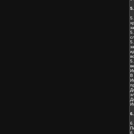
5
5
х
з
5
с
5
з
и
в
5
в
И
В
И
п
Д
э
Д
И
6
6
П
6