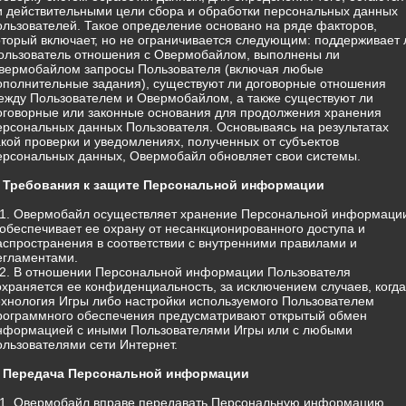
и действительными цели сбора и обработки персональных данных
ользователей. Такое определение основано на ряде факторов,
оторый включает, но не ограничивается следующим: поддерживает 
ользователь отношения с Овермобайлом, выполнены ли
вермобайлом запросы Пользователя (включая любые
ополнительные задания), существуют ли договорные отношения
ежду Пользователем и Овермобайлом, а также существуют ли
оговорные или законные основания для продолжения хранения
ерсональных данных Пользователя. Основываясь на результатах
акой проверки и уведомлениях, полученных от субъектов
ерсональных данных, Овермобайл обновляет свои системы.
. Требования к защите Персональной информации
.1. Овермобайл осуществляет хранение Персональной информаци
 обеспечивает ее охрану от несанкционированного доступа и
аспространения в соответствии с внутренними правилами и
егламентами.
.2. В отношении Персональной информации Пользователя
охраняется ее конфиденциальность, за исключением случаев, когда
ехнология Игры либо настройки используемого Пользователем
рограммного обеспечения предусматривают открытый обмен
нформацией с иными Пользователями Игры или с любыми
ользователями сети Интернет.
. Передача Персональной информации
.1. Овермобайл вправе передавать Персональную информацию