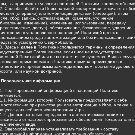
гры, вы принимаете условия настоящей Политики в полном объеме
.2. Способы обработки Персональной информации включают любы
ействия (операции) или комбинацию действий (операций), в том
исле, сбор, запись, систематизация, хранение, уточнение
обновление, изменение), извлечение, использование, передачу
предоставление, доступ), обезличивание, блокирование, удаление,
ничтожение в установленных настоящей Политикой целях с
спользованием средств автоматизации или без использования таки
редств по усмотрению Овермобайла.
.3. Здесь и далее в Политике используются термины и определения
редусмотренные Соглашением, если иное не предусмотрено
астоящей Политикой или не вытекает из ее существа. В иных случа
олкование применяемого в Политике термина производится в
оответствии с применимым законодательством, обычаями делового
борота, или научной доктриной.
. Персональная информация
.1. Под Персональной информацией в настоящей Политике
онимается:
.1.1. Информация, которую Пользователь предоставляет о себе
амостоятельно при регистрации или авторизации в Игре, а также в
роцессе дальнейшего использования Игры.
.1.2. Данные, которые передаются в автоматическом режиме в
ависимости от настроек программного обеспечения Пользователя в
безличенном виде.
.2. Овермобайл вправе устанавливать требования к составу
ерсональной информации, которая должна обязательно