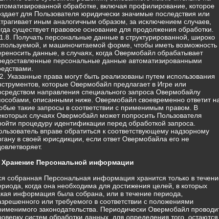
втоматизированной обработке, включая профилирование, которое
оздает для Пользователя юридически значимые последствия или
атрагивает иным аналогичным образом, за исключением случаев,
огда существует правовое основание для продолжения обработки.
.1.8. Получать персональные данные в структурированной, широко
спользуемой, и машиночитаемой форме, чтобы иметь возможность
ереносить данные, в случаях, когда Овермобайл обрабатывает
редоставленные персональные данные автоматизированными
редствами.
.2. Указанные права могут быть реализованы путем использования
нструментов, которые Овермобайл предлагает в Игре или
осредством направления специального запроса Овермобайлу
пособами, описанными ниже. Овермобайл своевременно ответит н
юбые такие запросы в соответствии с применимым правом. В
екоторых случаях Овермобайл может попросить Пользователя
ройти процедуру идентификации перед обработкой запроса.
ользователь вправе обратиться к соответствующему надзорному
ргану в своей юрисдикции, если ответ Овермобайла его не
довлетворяет.
. Хранение Персональной информации
ся собранная Персональная информация хранится только в течени
ериода, когда она необходима для достижения целей, в которых
акая информация была собрана, или в течение периода,
азрешенного или требуемого в соответствии с положениями
рименимого законодательства. Периодически Овермобайл проводи
роверку систем обработки данных, для определения того, остаются