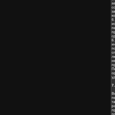
а
с
з
к
6
и
п
п
с
6
и
п
с
л
н
п
П
о
у
7
В
п
т
р
п
п