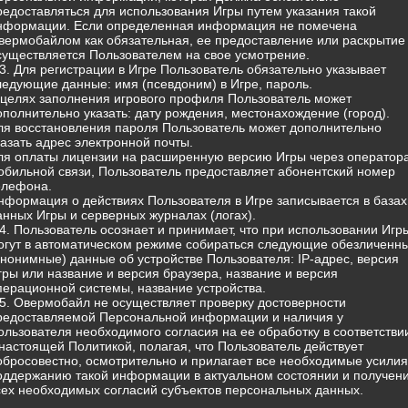
редоставляться для использования Игры путем указания такой
нформации. Если определенная информация не помечена
вермобайлом как обязательная, ее предоставление или раскрытие
существляется Пользователем на свое усмотрение.
.3. Для регистрации в Игре Пользователь обязательно указывает
ледующие данные: имя (псевдоним) в Игре, пароль.
 целях заполнения игрового профиля Пользователь может
ополнительно указать: дату рождения, местонахождение (город).
ля восстановления пароля Пользователь может дополнительно
казать адрес электронной почты.
ля оплаты лицензии на расширенную версию Игры через оператор
обильной связи, Пользователь предоставляет абонентский номер
елефона.
нформация о действиях Пользователя в Игре записывается в базах
анных Игры и серверных журналах (логах).
.4. Пользователь осознает и принимает, что при использовании Игр
огут в автоматическом режиме собираться следующие обезличенн
анонимные) данные об устройстве Пользователя: IP-адрес, версия
гры или название и версия браузера, название и версия
перационной системы, название устройства.
.5. Овермобайл не осуществляет проверку достоверности
редоставляемой Персональной информации и наличия у
ользователя необходимого согласия на ее обработку в соответстви
 настоящей Политикой, полагая, что Пользователь действует
обросовестно, осмотрительно и прилагает все необходимые усилия
оддержанию такой информации в актуальном состоянии и получен
сех необходимых согласий субъектов персональных данных.