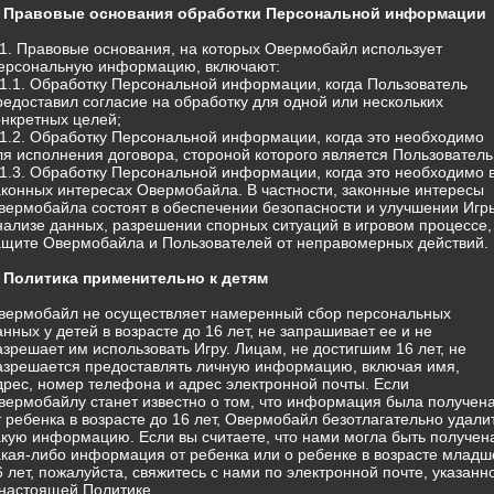
. Правовые основания обработки Персональной информации
.1. Правовые основания, на которых Овермобайл использует
ерсональную информацию, включают:
.1.1. Обработку Персональной информации, когда Пользователь
редоставил согласие на обработку для одной или нескольких
онкретных целей;
.1.2. Обработку Персональной информации, когда это необходимо
ля исполнения договора, стороной которого является Пользователь
.1.3. Обработку Персональной информации, когда это необходимо 
аконных интересах Овермобайла. В частности, законные интересы
вермобайла состоят в обеспечении безопасности и улучшении Игр
нализе данных, разрешении спорных ситуаций в игровом процессе,
ащите Овермобайла и Пользователей от неправомерных действий.
. Политика применительно к детям
вермобайл не осуществляет намеренный сбор персональных
анных у детей в возрасте до 16 лет, не запрашивает ее и не
азрешает им использовать Игру. Лицам, не достигшим 16 лет, не
азрешается предоставлять личную информацию, включая имя,
дрес, номер телефона и адрес электронной почты. Если
вермобайлу станет известно о том, что информация была получен
т ребенка в возрасте до 16 лет, Овермобайл безотлагательно удали
акую информацию. Если вы считаете, что нами могла быть получен
акая-либо информация от ребенка или о ребенке в возрасте младш
6 лет, пожалуйста, свяжитесь с нами по электронной почте, указанн
 настоящей Политике.