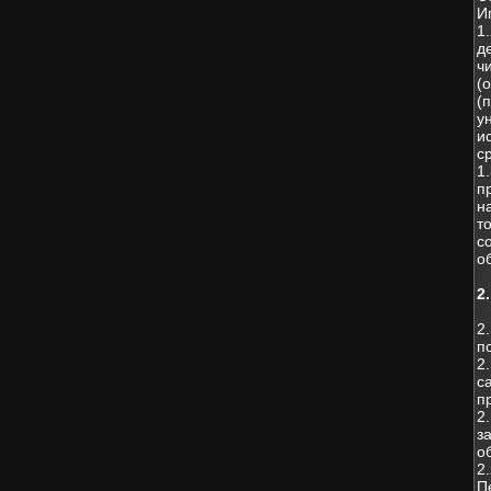
И
1
д
ч
(
(
у
и
с
1
п
н
т
с
о
2
2
п
2
с
п
2
з
о
2
П