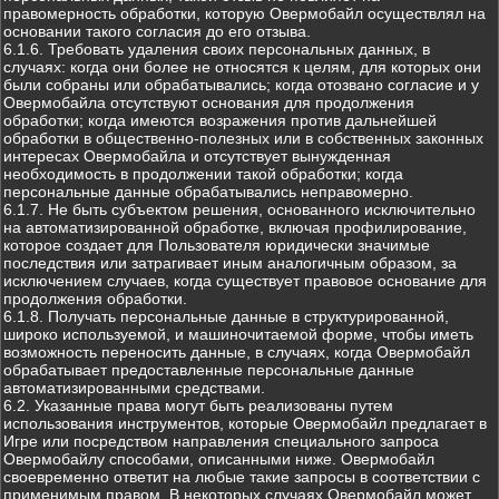
правомерность обработки, которую Овермобайл осуществлял на
основании такого согласия до его отзыва.
6.1.6. Требовать удаления своих персональных данных, в
случаях: когда они более не относятся к целям, для которых они
были собраны или обрабатывались; когда отозвано согласие и у
Овермобайла отсутствуют основания для продолжения
обработки; когда имеются возражения против дальнейшей
обработки в общественно-полезных или в собственных законных
интересах Овермобайла и отсутствует вынужденная
необходимость в продолжении такой обработки; когда
персональные данные обрабатывались неправомерно.
6.1.7. Не быть субъектом решения, основанного исключительно
на автоматизированной обработке, включая профилирование,
которое создает для Пользователя юридически значимые
последствия или затрагивает иным аналогичным образом, за
исключением случаев, когда существует правовое основание для
продолжения обработки.
6.1.8. Получать персональные данные в структурированной,
широко используемой, и машиночитаемой форме, чтобы иметь
возможность переносить данные, в случаях, когда Овермобайл
обрабатывает предоставленные персональные данные
автоматизированными средствами.
6.2. Указанные права могут быть реализованы путем
использования инструментов, которые Овермобайл предлагает в
Игре или посредством направления специального запроса
Овермобайлу способами, описанными ниже. Овермобайл
своевременно ответит на любые такие запросы в соответствии с
применимым правом. В некоторых случаях Овермобайл может