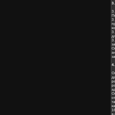
3
3
П
3
п
к
3
д
3
з
О
а
з
4
О
д
р
р
а
О
о
т
к
1
в