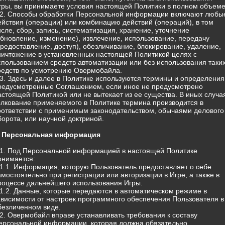
гры, вы принимаете условия настоящей Политики в полном объеме
.2. Способы обработки Персональной информации включают любы
ействия (операции) или комбинацию действий (операций), в том
исле, сбор, запись, систематизация, хранение, уточнение
обновление, изменение), извлечение, использование, передачу
предоставление, доступ), обезличивание, блокирование, удаление,
ничтожение в установленных настоящей Политикой целях с
спользованием средств автоматизации или без использования таки
редств по усмотрению Овермобайла.
.3. Здесь и далее в Политике используются термины и определения
редусмотренные Соглашением, если иное не предусмотрено
астоящей Политикой или не вытекает из ее существа. В иных случа
олкование применяемого в Политике термина производится в
оответствии с применимым законодательством, обычаями делового
борота, или научной доктриной.
. Персональная информация
.1. Под Персональной информацией в настоящей Политике
онимается:
.1.1. Информация, которую Пользователь предоставляет о себе
амостоятельно при регистрации или авторизации в Игре, а также в
роцессе дальнейшего использования Игры.
.1.2. Данные, которые передаются в автоматическом режиме в
ависимости от настроек программного обеспечения Пользователя в
безличенном виде.
.2. Овермобайл вправе устанавливать требования к составу
ерсональной информации, которая должна обязательно