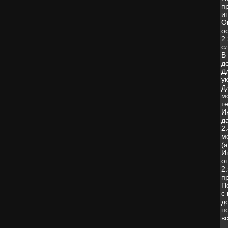
п
и
О
о
2
с
В
д
Д
у
Д
м
т
И
д
2
м
(
И
о
2
п
П
с
д
п
в