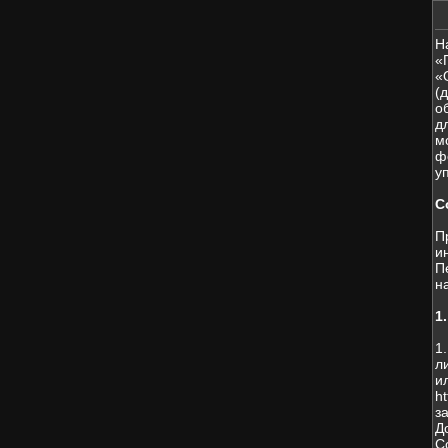
Н
«
«
(
о
д
м
ф
у
С
П
и
П
н
1
1
л
и
h
з
Д
С