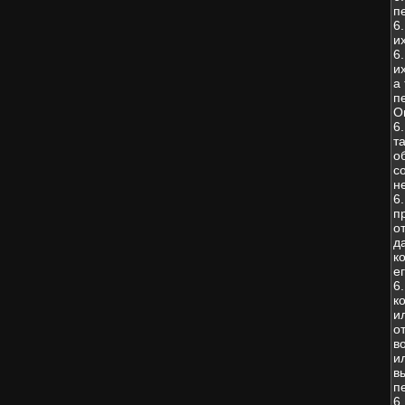
п
6
и
6
и
а
п
О
6
т
о
с
н
6
п
о
д
к
е
6
к
и
о
в
и
в
п
6