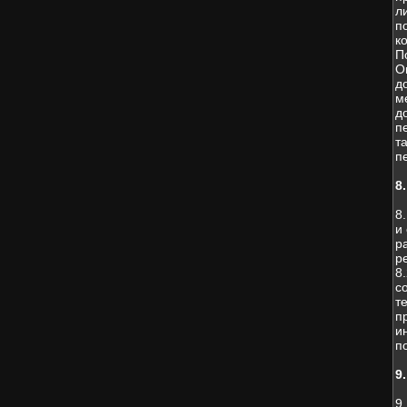
л
п
к
П
О
д
м
д
п
т
п
8
8
и
р
р
8
с
т
п
и
п
9
9