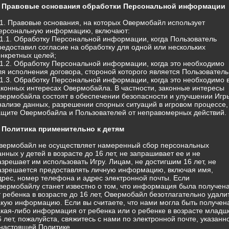
. Правовые основания обработки Персональной информации
.1. Правовые основания, на которых Овермобайл использует
ерсональную информацию, включают:
.1.1. Обработку Персональной информации, когда Пользователь
редоставил согласие на обработку для одной или нескольких
онкретных целей;
.1.2. Обработку Персональной информации, когда это необходимо
ля исполнения договора, стороной которого является Пользователь
.1.3. Обработку Персональной информации, когда это необходимо 
аконных интересах Овермобайла. В частности, законные интересы
вермобайла состоят в обеспечении безопасности и улучшении Игр
нализе данных, разрешении спорных ситуаций в игровом процессе,
ащите Овермобайла и Пользователей от неправомерных действий.
. Политика применительно к детям
вермобайл не осуществляет намеренный сбор персональных
анных у детей в возрасте до 16 лет, не запрашивает ее и не
азрешает им использовать Игру. Лицам, не достигшим 16 лет, не
азрешается предоставлять личную информацию, включая имя,
дрес, номер телефона и адрес электронной почты. Если
вермобайлу станет известно о том, что информация была получен
т ребенка в возрасте до 16 лет, Овермобайл безотлагательно удали
акую информацию. Если вы считаете, что нами могла быть получен
акая-либо информация от ребенка или о ребенке в возрасте младш
6 лет, пожалуйста, свяжитесь с нами по электронной почте, указанн
 настоящей Политике.