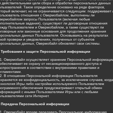
и действительными цели сбора и обработки персональных данных
ользователей. Такое определение основано на ряде факторов,
оторый включает, но не ограничивается следующим: поддерживает 
ользователь отношения с Овермобайлом, выполнены ли
вермобайлом запросы Пользователя (включая любые
ополнительные задания), существуют ли договорные отношения
ежду Пользователем и Овермобайлом, а также существуют ли
оговорные или законные основания для продолжения хранения
ерсональных данных Пользователя. Основываясь на результатах
акой проверки и уведомлениях, полученных от субъектов
ерсональных данных, Овермобайл обновляет свои системы.
. Требования к защите Персональной информации
.1. Овермобайл осуществляет хранение Персональной информаци
 обеспечивает ее охрану от несанкционированного доступа и
аспространения в соответствии с внутренними правилами и
егламентами.
.2. В отношении Персональной информации Пользователя
охраняется ее конфиденциальность, за исключением случаев, когда
ехнология Игры либо настройки используемого Пользователем
рограммного обеспечения предусматривают открытый обмен
нформацией с иными Пользователями Игры или с любыми
ользователями сети Интернет.
. Передача Персональной информации
.1. Овермобайл вправе передавать Персональную информацию