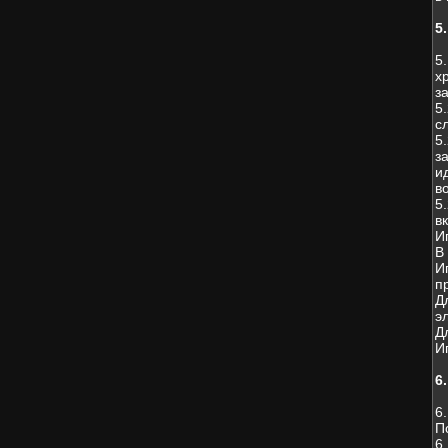
5
5
х
з
5
с
5
з
и
в
5
в
И
В
И
п
Д
э
Д
И
6
6
П
6