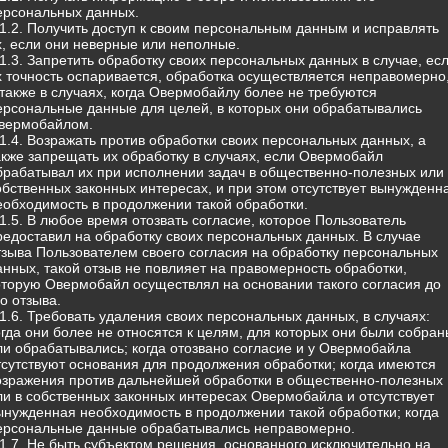
ерсональных данных.
.1.2. Получить доступ к своим персональным данным и исправлять
х, если они неверные или неполные.
.1.3. Запретить обработку своих персональных данных в случае, ес
х точность оспаривается, обработка осуществляется неправомерно
 также в случаях, когда Овермобайлу более не требуются
ерсональные данные для целей, в которых они обрабатывались
вермобайлом.
.1.4. Возражать против обработки своих персональных данных, а
акже запрещать их обработку в случаях, если Овермобайл
брабатывал их при исполнении задач в общественно-полезных или 
обственных законных интересах, и при этом отсутствует вынужденн
еобходимость в продолжении такой обработки.
.1.5. В любое время отозвать согласие, которое Пользователь
редоставил на обработку своих персональных данных. В случае
тзыва Пользователем своего согласия на обработку персональных
анных, такой отзыв не повлияет на правомерность обработки,
оторую Овермобайл осуществлял на основании такого согласия до
го отзыва.
.1.6. Требовать удаления своих персональных данных, в случаях:
огда они более не относятся к целям, для которых они были собран
ли обрабатывались; когда отозвано согласие и у Овермобайла
тсутствуют основания для продолжения обработки; когда имеются
озражения против дальнейшей обработки в общественно-полезных
ли в собственных законных интересах Овермобайла и отсутствует
ынужденная необходимость в продолжении такой обработки; когда
ерсональные данные обрабатывались неправомерно.
.1.7. Не быть субъектом решения, основанного исключительно на