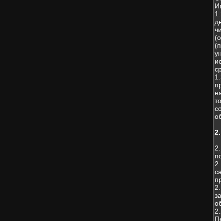
И
1
д
ч
(
(
у
и
с
1
п
н
т
с
о
2
2
п
2
с
п
2
з
о
2
П