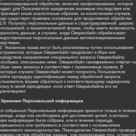
втоматизированной обработке, включая профилирование, которое
оздает для Пользователя юридически значимые последствия или
атрагивает иным аналогичным образом, за исключением случаев,
огда существует правовое основание для продолжения обработки.
.1.8. Получать персональные данные в структурированной, широко
спользуемой, и машиночитаемой форме, чтобы иметь возможность
ереносить данные, в случаях, когда Овермобайл обрабатывает
редоставленные персональные данные автоматизированными
редствами.
.2. Указанные права могут быть реализованы путем использования
нструментов, которые Овермобайл предлагает в Игре или
осредством направления специального запроса Овермобайлу
пособами, описанными ниже. Овермобайл своевременно ответит н
юбые такие запросы в соответствии с применимым правом. В
екоторых случаях Овермобайл может попросить Пользователя
ройти процедуру идентификации перед обработкой запроса.
ользователь вправе обратиться к соответствующему надзорному
ргану в своей юрисдикции, если ответ Овермобайла его не
довлетворяет.
. Хранение Персональной информации
ся собранная Персональная информация хранится только в течени
ериода, когда она необходима для достижения целей, в которых
акая информация была собрана, или в течение периода,
азрешенного или требуемого в соответствии с положениями
рименимого законодательства. Периодически Овермобайл проводи
роверку систем обработки данных, для определения того, остаются