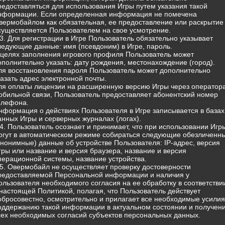
редоставляться для использования Игры путем указания такой
нформации. Если определенная информация не помечена
вермобайлом как обязательная, ее предоставление или раскрытие
существляется Пользователем на свое усмотрение.
.3. Для регистрации в Игре Пользователь обязательно указывает
ледующие данные: имя (псевдоним) в Игре, пароль.
 целях заполнения игрового профиля Пользователь может
ополнительно указать: дату рождения, местонахождение (город).
ля восстановления пароля Пользователь может дополнительно
казать адрес электронной почты.
ля оплаты лицензии на расширенную версию Игры через оператор
обильной связи, Пользователь предоставляет абонентский номер
елефона.
нформация о действиях Пользователя в Игре записывается в базах
анных Игры и серверных журналах (логах).
.4. Пользователь осознает и принимает, что при использовании Игр
огут в автоматическом режиме собираться следующие обезличенн
анонимные) данные об устройстве Пользователя: IP-адрес, версия
гры или название и версия браузера, название и версия
перационной системы, название устройства.
.5. Овермобайл не осуществляет проверку достоверности
редоставляемой Персональной информации и наличия у
ользователя необходимого согласия на ее обработку в соответстви
 настоящей Политикой, полагая, что Пользователь действует
обросовестно, осмотрительно и прилагает все необходимые усилия
оддержанию такой информации в актуальном состоянии и получен
сех необходимых согласий субъектов персональных данных.