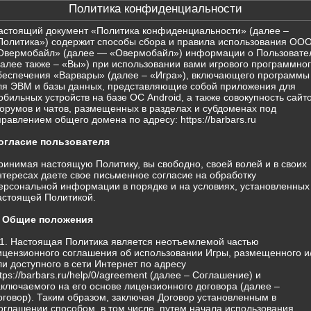
Политика конфиденциальности
астоящий документ «Политика конфиденциальности» (далее –
Политика») содержит способы сбора и правила использования ОО
Овермобайл» (далее — «Овермобайл») информации о Пользовате
далее также – «Вы») при использовании вами игрового программно
беспечения «Варвары» (далее – «Игра»), включающего программы
ля ЭВМ и базы данных, представляющие собой приложения для
обильных устройств на базе ОС Android, а также совокупность сайто
орумов и чатов, размещенных в разделах и субдоменах под
правлением общего домена по адресу: https://barbars.ru
огласие пользователя
ринимая настоящую Политику, вы свободно, своей волей и в своих
нтересах даете свое письменное согласие на обработку
ерсональной информации в порядке и на условиях, установленных
астоящей Политикой.
. Общие положения
.1. Настоящая Политика является неотъемлемой частью
ицензионного соглашения об использовании Игры, размещенного и
ли доступного в сети Интернет по адресу
ttps://barbars.ru/help/0/agreement (далее – Соглашение) и
аключаемого на его основе лицензионного договора (далее –
оговор). Таким образом, заключая Договор установленным в
оглашении способом, в том числе, путем начала использования