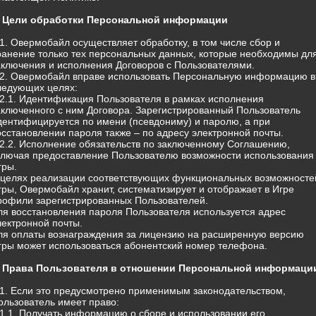
. Цели обработки Персональной информации
.1. Овермобайл осуществляет обработку, в том числе сбор и
ранение только тех персональных данных, которые необходимы дл
аключения и исполнения Договоров с Пользователями.
.2. Овермобайл вправе использовать Персональную информацию в
ледующих целях:
.2.1. Идентификация Пользователя в рамках исполнения
аключенного с ним Договора. Зарегистрированный Пользователь
дентифицируется по имени (псевдониму) и паролю, а при
осстановлении пароля также – по адресу электронной почты.
.2.2. Исполнение обязательств по заключенному Соглашению,
ключая предоставление Пользователю возможности использования
гры.
 целях реализации соответствующих функциональных возможносте
гры, Овермобайл хранит, систематизирует и отображает в Игре
рофили зарегистрированных Пользователей.
ля восстановления пароля Пользователя используется адрес
лектронной почты.
ля оплаты вознаграждения за лицензию на расширенную версию
гры может использоваться абонентский номер телефона.
. Права Пользователя в отношении Персональной информаци
.1. Если это предусмотрено применимым законодательством,
ользователь имеет право:
.1.1. Получать информацию о сборе и использовании его