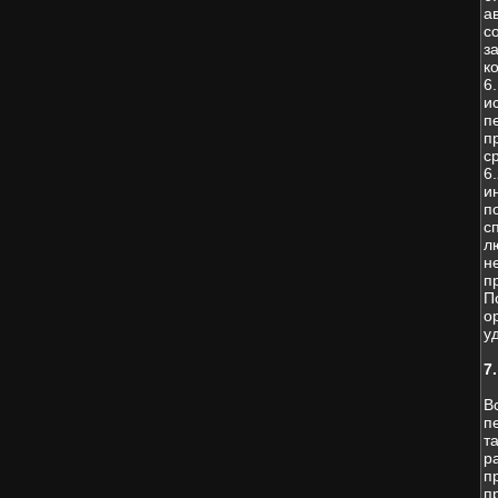
а
с
з
к
6
и
п
п
с
6
и
п
с
л
н
п
П
о
у
7
В
п
т
р
п
п