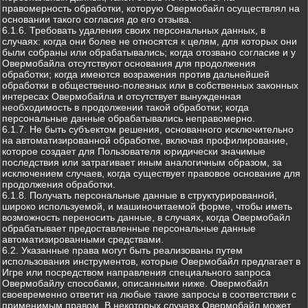
правомерность обработки, которую Овермобайл осуществлял на
основании такого согласия до его отзыва.
6.1.6. Требовать удаления своих персональных данных, в
случаях: когда они более не относятся к целям, для которых они
были собраны или обрабатывались; когда отозвано согласие и у
Овермобайла отсутствуют основания для продолжения
обработки; когда имеются возражения против дальнейшей
обработки в общественно-полезных или в собственных законных
интересах Овермобайла и отсутствует вынужденная
необходимость в продолжении такой обработки; когда
персональные данные обрабатывались неправомерно.
6.1.7. Не быть субъектом решения, основанного исключительно
на автоматизированной обработке, включая профилирование,
которое создает для Пользователя юридически значимые
последствия или затрагивает иным аналогичным образом, за
исключением случаев, когда существует правовое основание для
продолжения обработки.
6.1.8. Получать персональные данные в структурированной,
широко используемой, и машиночитаемой форме, чтобы иметь
возможность переносить данные, в случаях, когда Овермобайл
обрабатывает предоставленные персональные данные
автоматизированными средствами.
6.2. Указанные права могут быть реализованы путем
использования инструментов, которые Овермобайл предлагает в
Игре или посредством направления специального запроса
Овермобайлу способами, описанными ниже. Овермобайл
своевременно ответит на любые такие запросы в соответствии с
применимым правом. В некоторых случаях Овермобайл может