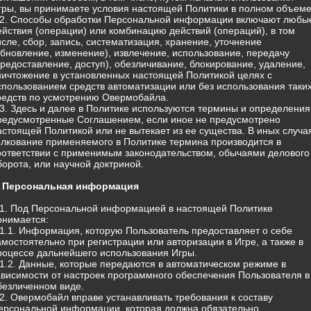
гры, вы принимаете условия настоящей Политики в полном объеме
.2. Способы обработки Персональной информации включают любы
ействия (операции) или комбинацию действий (операций), в том
исле, сбор, запись, систематизация, хранение, уточнение
обновление, изменение), извлечение, использование, передачу
предоставление, доступ), обезличивание, блокирование, удаление,
ничтожение в установленных настоящей Политикой целях с
спользованием средств автоматизации или без использования таки
редств по усмотрению Овермобайла.
.3. Здесь и далее в Политике используются термины и определения
редусмотренные Соглашением, если иное не предусмотрено
астоящей Политикой или не вытекает из ее существа. В иных случа
олкование применяемого в Политике термина производится в
оответствии с применимым законодательством, обычаями делового
борота, или научной доктриной.
. Персональная информация
.1. Под Персональной информацией в настоящей Политике
онимается:
.1.1. Информация, которую Пользователь предоставляет о себе
амостоятельно при регистрации или авторизации в Игре, а также в
роцессе дальнейшего использования Игры.
.1.2. Данные, которые передаются в автоматическом режиме в
ависимости от настроек программного обеспечения Пользователя в
безличенном виде.
.2. Овермобайл вправе устанавливать требования к составу
ерсональной информации, которая должна обязательно