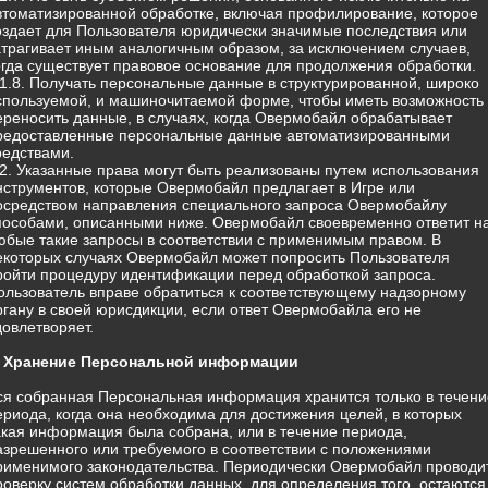
втоматизированной обработке, включая профилирование, которое
оздает для Пользователя юридически значимые последствия или
атрагивает иным аналогичным образом, за исключением случаев,
огда существует правовое основание для продолжения обработки.
.1.8. Получать персональные данные в структурированной, широко
спользуемой, и машиночитаемой форме, чтобы иметь возможность
ереносить данные, в случаях, когда Овермобайл обрабатывает
редоставленные персональные данные автоматизированными
редствами.
.2. Указанные права могут быть реализованы путем использования
нструментов, которые Овермобайл предлагает в Игре или
осредством направления специального запроса Овермобайлу
пособами, описанными ниже. Овермобайл своевременно ответит н
юбые такие запросы в соответствии с применимым правом. В
екоторых случаях Овермобайл может попросить Пользователя
ройти процедуру идентификации перед обработкой запроса.
ользователь вправе обратиться к соответствующему надзорному
ргану в своей юрисдикции, если ответ Овермобайла его не
довлетворяет.
. Хранение Персональной информации
ся собранная Персональная информация хранится только в течени
ериода, когда она необходима для достижения целей, в которых
акая информация была собрана, или в течение периода,
азрешенного или требуемого в соответствии с положениями
рименимого законодательства. Периодически Овермобайл проводи
роверку систем обработки данных, для определения того, остаются