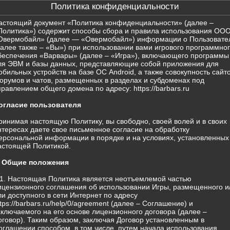
Политика конфиденциальности
астоящий документ «Политика конфиденциальности» (далее –
Политика») содержит способы сбора и правила использования ОО
Овермобайл» (далее — «Овермобайл») информации о Пользовате
далее также – «Вы») при использовании вами игрового программно
беспечения «Варвары» (далее – «Игра»), включающего программы
ля ЭВМ и базы данных, представляющие собой приложения для
обильных устройств на базе ОС Android, а также совокупность сайто
орумов и чатов, размещенных в разделах и субдоменах под
правлением общего домена по адресу: https://barbars.ru
огласие пользователя
ринимая настоящую Политику, вы свободно, своей волей и в своих
нтересах даете свое письменное согласие на обработку
ерсональной информации в порядке и на условиях, установленных
астоящей Политикой.
. Общие положения
.1. Настоящая Политика является неотъемлемой частью
ицензионного соглашения об использовании Игры, размещенного и
ли доступного в сети Интернет по адресу
ttps://barbars.ru/help/0/agreement (далее – Соглашение) и
аключаемого на его основе лицензионного договора (далее –
оговор). Таким образом, заключая Договор установленным в
оглашении способом, в том числе, путем начала использования