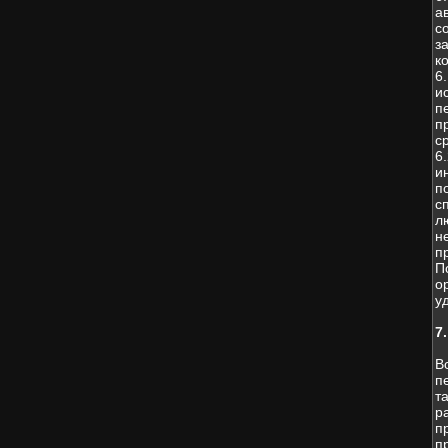
а
с
з
к
6
и
п
п
с
6
и
п
с
л
н
п
П
о
у
7
В
п
т
р
п
п