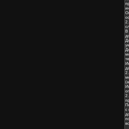
п
и
О
о
2
с
В
д
Д
у
Д
м
т
И
д
2
м
(
И
о
2
п
П
с
д
п
в