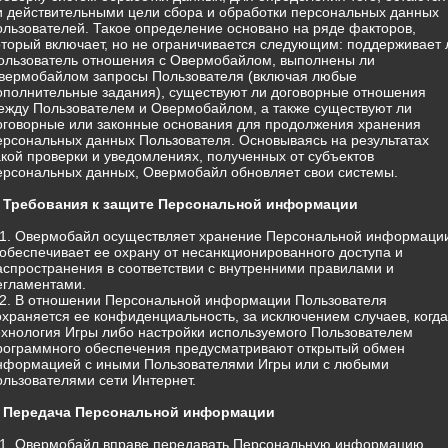
и действительными цели сбора и обработки персональных данных
ользователей. Такое определение основано на ряде факторов,
оторый включает, но не ограничивается следующим: поддерживает 
ользователь отношения с Овермобайлом, выполнены ли
вермобайлом запросы Пользователя (включая любые
ополнительные задания), существуют ли договорные отношения
ежду Пользователем и Овермобайлом, а также существуют ли
оговорные или законные основания для продолжения хранения
ерсональных данных Пользователя. Основываясь на результатах
акой проверки и уведомлениях, полученных от субъектов
ерсональных данных, Овермобайл обновляет свои системы.
. Требования к защите Персональной информации
.1. Овермобайл осуществляет хранение Персональной информаци
 обеспечивает ее охрану от несанкционированного доступа и
аспространения в соответствии с внутренними правилами и
егламентами.
.2. В отношении Персональной информации Пользователя
охраняется ее конфиденциальность, за исключением случаев, когда
ехнология Игры либо настройки используемого Пользователем
рограммного обеспечения предусматривают открытый обмен
нформацией с иными Пользователями Игры или с любыми
ользователями сети Интернет.
. Передача Персональной информации
.1. Овермобайл вправе передавать Персональную информацию