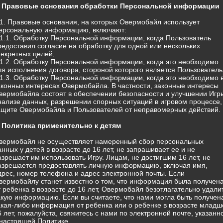
. Правовые основания обработки Персональной информации
.1. Правовые основания, на которых Овермобайл использует
ерсональную информацию, включают:
.1.1. Обработку Персональной информации, когда Пользователь
редоставил согласие на обработку для одной или нескольких
онкретных целей;
.1.2. Обработку Персональной информации, когда это необходимо
ля исполнения договора, стороной которого является Пользователь
.1.3. Обработку Персональной информации, когда это необходимо 
аконных интересах Овермобайла. В частности, законные интересы
вермобайла состоят в обеспечении безопасности и улучшении Игр
нализе данных, разрешении спорных ситуаций в игровом процессе,
ащите Овермобайла и Пользователей от неправомерных действий.
. Политика применительно к детям
вермобайл не осуществляет намеренный сбор персональных
анных у детей в возрасте до 16 лет, не запрашивает ее и не
азрешает им использовать Игру. Лицам, не достигшим 16 лет, не
азрешается предоставлять личную информацию, включая имя,
дрес, номер телефона и адрес электронной почты. Если
вермобайлу станет известно о том, что информация была получен
т ребенка в возрасте до 16 лет, Овермобайл безотлагательно удали
акую информацию. Если вы считаете, что нами могла быть получен
акая-либо информация от ребенка или о ребенке в возрасте младш
6 лет, пожалуйста, свяжитесь с нами по электронной почте, указанн
 настоящей Политике.