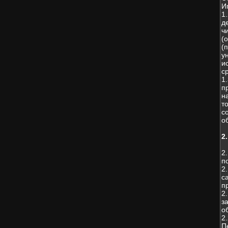
И
1
д
ч
(
(
у
и
с
1
п
н
т
с
о
2
2
п
2
с
п
2
з
о
2
П