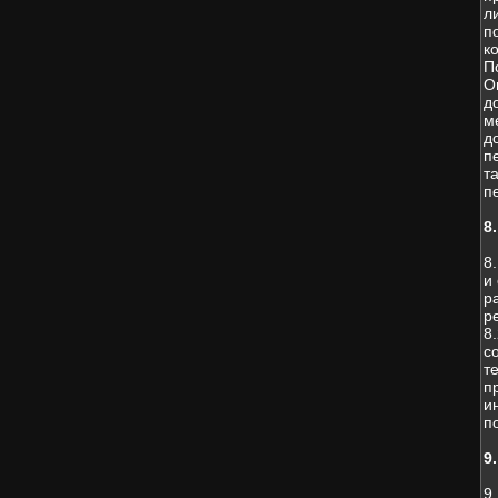
л
п
к
П
О
д
м
д
п
т
п
8
8
и
р
р
8
с
т
п
и
п
9
9