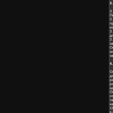
3
3
П
3
п
к
3
д
3
з
О
а
з
4
О
д
р
р
а
О
о
т
к
1
в