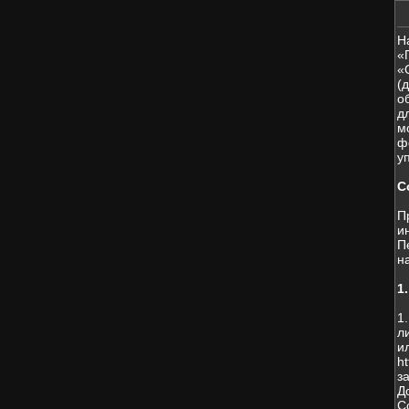
Н
«
«
(
о
д
м
ф
у
С
П
и
П
н
1
1
л
и
h
з
Д
С