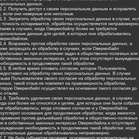
ерсональных данных.
.1.2. Получить доступ к своим персональным данным и исправлять
х, если они неверные или неполные.
.1.3. Запретить обработку своих персональных данных в случае, ес
х точность оспаривается, обработка осуществляется неправомерно
 также в случаях, когда Овермобайлу более не требуются
ерсональные данные для целей, в которых они обрабатывались
вермобайлом.
.1.4. Возражать против обработки своих персональных данных, а
акже запрещать их обработку в случаях, если Овермобайл
брабатывал их при исполнении задач в общественно-полезных или 
обственных законных интересах, и при этом отсутствует вынужденн
еобходимость в продолжении такой обработки.
.1.5. В любое время отозвать согласие, которое Пользователь
редоставил на обработку своих персональных данных. В случае
тзыва Пользователем своего согласия на обработку персональных
анных, такой отзыв не повлияет на правомерность обработки,
оторую Овермобайл осуществлял на основании такого согласия до
го отзыва.
.1.6. Требовать удаления своих персональных данных, в случаях:
огда они более не относятся к целям, для которых они были собран
ли обрабатывались; когда отозвано согласие и у Овермобайла
тсутствуют основания для продолжения обработки; когда имеются
озражения против дальнейшей обработки в общественно-полезных
ли в собственных законных интересах Овермобайла и отсутствует
ынужденная необходимость в продолжении такой обработки; когда
ерсональные данные обрабатывались неправомерно.
.1.7. Не быть субъектом решения, основанного исключительно на