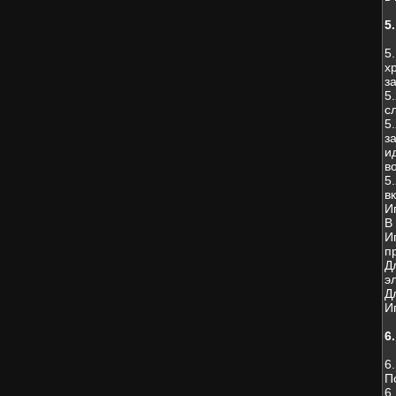
5
5
х
з
5
с
5
з
и
в
5
в
И
В
И
п
Д
э
Д
И
6
6
П
6