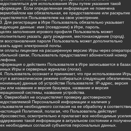
редоставляться для использования Игры путем указания такой
нформации. Если определенная информация не помечена
вермобайлом как обязательная, ее предоставление или раскрытие
существляется Пользователем на свое усмотрение.
.3. Для регистрации в Игре Пользователь обязательно указывает
ледующие данные: имя (псевдоним) в Игре, пароль.
 целях заполнения игрового профиля Пользователь может
ополнительно указать: дату рождения, местонахождение (город).
ля восстановления пароля Пользователь может дополнительно
казать адрес электронной почты.
ля оплаты лицензии на расширенную версию Игры через оператор
обильной связи, Пользователь предоставляет абонентский номер
елефона.
нформация о действиях Пользователя в Игре записывается в базах
анных Игры и серверных журналах (логах).
.4. Пользователь осознает и принимает, что при использовании Игр
огут в автоматическом режиме собираться следующие обезличенн
анонимные) данные об устройстве Пользователя: IP-адрес, версия
гры или название и версия браузера, название и версия
перационной системы, название устройства.
.5. Овермобайл не осуществляет проверку достоверности
редоставляемой Персональной информации и наличия у
ользователя необходимого согласия на ее обработку в соответстви
 настоящей Политикой, полагая, что Пользователь действует
обросовестно, осмотрительно и прилагает все необходимые усилия
оддержанию такой информации в актуальном состоянии и получен
сех необходимых согласий субъектов персональных данных.