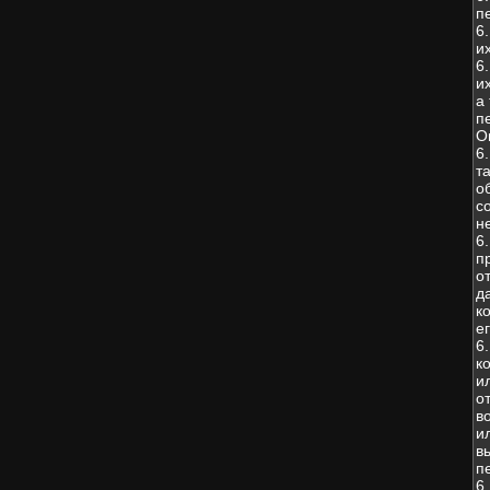
п
6
и
6
и
а
п
О
6
т
о
с
н
6
п
о
д
к
е
6
к
и
о
в
и
в
п
6