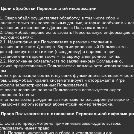
. Цели обработки Персональной информации
.1. Овермобайл осуществляет обработку, в том числе сбор и
ранение только тех персональных данных, которые необходимы дл
аключения и исполнения Договоров с Пользователями.
.2. Овермобайл вправе использовать Персональную информацию в
ледующих целях:
.2.1. Идентификация Пользователя в рамках исполнения
аключенного с ним Договора. Зарегистрированный Пользователь
дентифицируется по имени (псевдониму) и паролю, а при
осстановлении пароля также – по адресу электронной почты.
.2.2. Исполнение обязательств по заключенному Соглашению,
ключая предоставление Пользователю возможности использования
гры.
 целях реализации соответствующих функциональных возможносте
гры, Овермобайл хранит, систематизирует и отображает в Игре
рофили зарегистрированных Пользователей.
ля восстановления пароля Пользователя используется адрес
лектронной почты.
ля оплаты вознаграждения за лицензию на расширенную версию
гры может использоваться абонентский номер телефона.
. Права Пользователя в отношении Персональной информаци
.1. Если это предусмотрено применимым законодательством,
ользователь имеет право:
.1.1. Получать информацию о сборе и использовании его