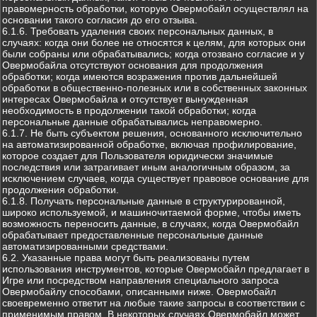
правомерность обработки, которую Овермобайл осуществлял на
основании такого согласия до его отзыва.
6.1.6. Требовать удаления своих персональных данных, в
случаях: когда они более не относятся к целям, для которых они
были собраны или обрабатывались; когда отозвано согласие и у
Овермобайла отсутствуют основания для продолжения
обработки; когда имеются возражения против дальнейшей
обработки в общественно-полезных или в собственных законных
интересах Овермобайла и отсутствует вынужденная
необходимость в продолжении такой обработки; когда
персональные данные обрабатывались неправомерно.
6.1.7. Не быть субъектом решения, основанного исключительно
на автоматизированной обработке, включая профилирование,
которое создает для Пользователя юридически значимые
последствия или затрагивает иным аналогичным образом, за
исключением случаев, когда существует правовое основание для
продолжения обработки.
6.1.8. Получать персональные данные в структурированной,
широко используемой, и машиночитаемой форме, чтобы иметь
возможность переносить данные, в случаях, когда Овермобайл
обрабатывает предоставленные персональные данные
автоматизированными средствами.
6.2. Указанные права могут быть реализованы путем
использования инструментов, которые Овермобайл предлагает в
Игре или посредством направления специального запроса
Овермобайлу способами, описанными ниже. Овермобайл
своевременно ответит на любые такие запросы в соответствии с
применимым правом. В некоторых случаях Овермобайл может