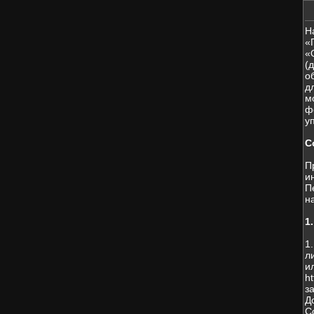
Н
«
«
(
о
д
м
ф
у
С
П
и
П
н
1
1
л
и
h
з
Д
С