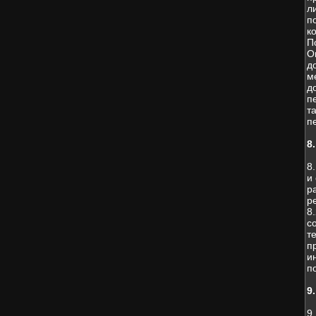
л
п
к
П
О
д
м
д
п
т
п
8
8
и
р
р
8
с
т
п
и
п
9
9