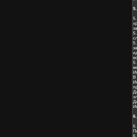
5
5
х
з
5
с
5
з
и
в
5
в
И
В
И
п
Д
э
Д
И
6
6
П
6