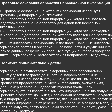
. Правовые основания обработки Персональной информации
.1. Правовые основания, на которых Овермобайл использует
ерсональную информацию, включают:
.1.1. Обработку Персональной информации, когда Пользователь
редоставил согласие на обработку для одной или нескольких
онкретных целей;
.1.2. Обработку Персональной информации, когда это необходимо
ля исполнения договора, стороной которого является Пользователь
.1.3. Обработку Персональной информации, когда это необходимо 
аконных интересах Овермобайла. В частности, законные интересы
вермобайла состоят в обеспечении безопасности и улучшении Игр
нализе данных, разрешении спорных ситуаций в игровом процессе,
ащите Овермобайла и Пользователей от неправомерных действий.
. Политика применительно к детям
вермобайл не осуществляет намеренный сбор персональных
анных у детей в возрасте до 16 лет, не запрашивает ее и не
азрешает им использовать Игру. Лицам, не достигшим 16 лет, не
азрешается предоставлять личную информацию, включая имя,
дрес, номер телефона и адрес электронной почты. Если
вермобайлу станет известно о том, что информация была получен
т ребенка в возрасте до 16 лет, Овермобайл безотлагательно удали
акую информацию. Если вы считаете, что нами могла быть получен
акая-либо информация от ребенка или о ребенке в возрасте младш
6 лет, пожалуйста, свяжитесь с нами по электронной почте, указанн
 настоящей Политике.