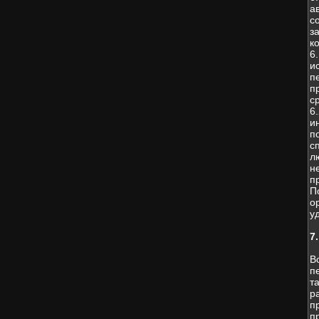
а
с
з
к
6
и
п
п
с
6
и
п
с
л
н
п
П
о
у
7
В
п
т
р
п
п