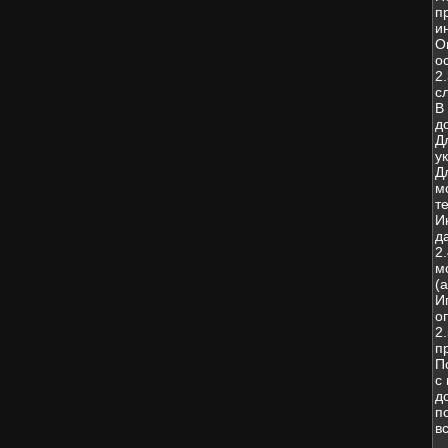
п
и
О
о
2
с
В
д
Д
у
Д
м
т
И
д
2
м
(
И
о
2
п
П
с
д
п
в