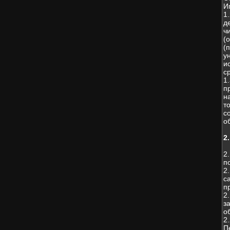
И
1
д
ч
(
(
у
и
с
1
п
н
т
с
о
2
2
п
2
с
п
2
з
о
2
П