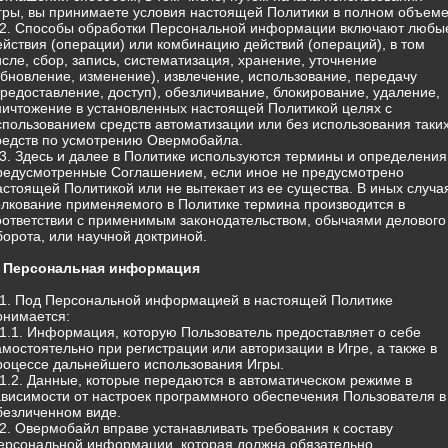
гры, вы принимаете условия настоящей Политики в полном объеме
.2. Способы обработки Персональной информации включают любы
ействия (операции) или комбинацию действий (операций), в том
исле, сбор, запись, систематизация, хранение, уточнение
обновление, изменение), извлечение, использование, передачу
предоставление, доступ), обезличивание, блокирование, удаление,
ничтожение в установленных настоящей Политикой целях с
спользованием средств автоматизации или без использования таки
редств по усмотрению Овермобайла.
.3. Здесь и далее в Политике используются термины и определения
редусмотренные Соглашением, если иное не предусмотрено
астоящей Политикой или не вытекает из ее существа. В иных случа
олкование применяемого в Политике термина производится в
оответствии с применимым законодательством, обычаями делового
борота, или научной доктриной.
. Персональная информация
.1. Под Персональной информацией в настоящей Политике
онимается:
.1.1. Информация, которую Пользователь предоставляет о себе
амостоятельно при регистрации или авторизации в Игре, а также в
роцессе дальнейшего использования Игры.
.1.2. Данные, которые передаются в автоматическом режиме в
ависимости от настроек программного обеспечения Пользователя в
безличенном виде.
.2. Овермобайл вправе устанавливать требования к составу
ерсональной информации, которая должна обязательно