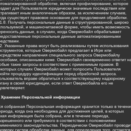
втоматизированной обработке, включая профилирование, которое
оздает для Пользователя юридически значимые последствия или
атрагивает иным аналогичным образом, за исключением случаев,
огда существует правовое основание для продолжения обработки.
.1.8. Получать персональные данные в структурированной, широко
спользуемой, и машиночитаемой форме, чтобы иметь возможность
ереносить данные, в случаях, когда Овермобайл обрабатывает
редоставленные персональные данные автоматизированными
редствами.
.2. Указанные права могут быть реализованы путем использования
нструментов, которые Овермобайл предлагает в Игре или
осредством направления специального запроса Овермобайлу
пособами, описанными ниже. Овермобайл своевременно ответит н
юбые такие запросы в соответствии с применимым правом. В
екоторых случаях Овермобайл может попросить Пользователя
ройти процедуру идентификации перед обработкой запроса.
ользователь вправе обратиться к соответствующему надзорному
ргану в своей юрисдикции, если ответ Овермобайла его не
довлетворяет.
. Хранение Персональной информации
ся собранная Персональная информация хранится только в течени
ериода, когда она необходима для достижения целей, в которых
акая информация была собрана, или в течение периода,
азрешенного или требуемого в соответствии с положениями
рименимого законодательства. Периодически Овермобайл проводи
роверку систем обработки данных, для определения того, остаются