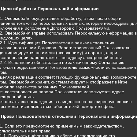
. Цели обработки Персональной информации
.1. Овермобайл осуществляет обработку, в том числе сбор и
ранение только тех персональных данных, которые необходимы дл
аключения и исполнения Договоров с Пользователями.
.2. Овермобайл вправе использовать Персональную информацию в
ледующих целях:
.2.1. Идентификация Пользователя в рамках исполнения
аключенного с ним Договора. Зарегистрированный Пользователь
дентифицируется по имени (псевдониму) и паролю, а при
осстановлении пароля также – по адресу электронной почты.
.2.2. Исполнение обязательств по заключенному Соглашению,
ключая предоставление Пользователю возможности использования
гры.
 целях реализации соответствующих функциональных возможносте
гры, Овермобайл хранит, систематизирует и отображает в Игре
рофили зарегистрированных Пользователей.
ля восстановления пароля Пользователя используется адрес
лектронной почты.
ля оплаты вознаграждения за лицензию на расширенную версию
гры может использоваться абонентский номер телефона.
. Права Пользователя в отношении Персональной информаци
.1. Если это предусмотрено применимым законодательством,
ользователь имеет право:
.1.1. Получать информацию о сборе и использовании его