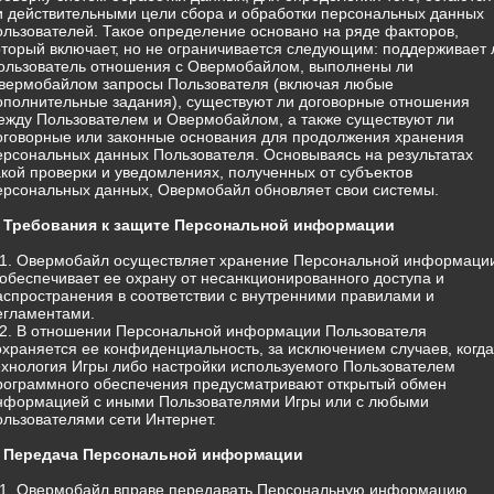
и действительными цели сбора и обработки персональных данных
ользователей. Такое определение основано на ряде факторов,
оторый включает, но не ограничивается следующим: поддерживает 
ользователь отношения с Овермобайлом, выполнены ли
вермобайлом запросы Пользователя (включая любые
ополнительные задания), существуют ли договорные отношения
ежду Пользователем и Овермобайлом, а также существуют ли
оговорные или законные основания для продолжения хранения
ерсональных данных Пользователя. Основываясь на результатах
акой проверки и уведомлениях, полученных от субъектов
ерсональных данных, Овермобайл обновляет свои системы.
. Требования к защите Персональной информации
.1. Овермобайл осуществляет хранение Персональной информаци
 обеспечивает ее охрану от несанкционированного доступа и
аспространения в соответствии с внутренними правилами и
егламентами.
.2. В отношении Персональной информации Пользователя
охраняется ее конфиденциальность, за исключением случаев, когда
ехнология Игры либо настройки используемого Пользователем
рограммного обеспечения предусматривают открытый обмен
нформацией с иными Пользователями Игры или с любыми
ользователями сети Интернет.
. Передача Персональной информации
.1. Овермобайл вправе передавать Персональную информацию