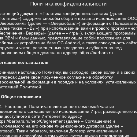
Политика конфиденциальности
астоящий документ «Политика конфиденциальности» (далее –
Политика») содержит способы сбора и правила использования ОО
Овермобайл» (далее — «Овермобайл») информации о Пользовате
далее также – «Вы») при использовании вами игрового программно
беспечения «Варвары» (далее – «Игра»), включающего программы
ля ЭВМ и базы данных, представляющие собой приложения для
обильных устройств на базе ОС Android, а также совокупность сайто
орумов и чатов, размещенных в разделах и субдоменах под
правлением общего домена по адресу: https://barbars.ru
огласие пользователя
ринимая настоящую Политику, вы свободно, своей волей и в своих
нтересах даете свое письменное согласие на обработку
ерсональной информации в порядке и на условиях, установленных
астоящей Политикой.
. Общие положения
.1. Настоящая Политика является неотъемлемой частью
ицензионного соглашения об использовании Игры, размещенного и
ли доступного в сети Интернет по адресу
ttps://barbars.ru/help/0/agreement (далее – Соглашение) и
аключаемого на его основе лицензионного договора (далее –
оговор). Таким образом, заключая Договор установленным в
оглашении способом, в том числе, путем начала использования