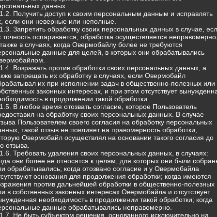
ерсональных данных.
.1.2. Получить доступ к своим персональным данным и исправлять
х, если они неверные или неполные.
.1.3. Запретить обработку своих персональных данных в случае, ес
х точность оспаривается, обработка осуществляется неправомерно
 также в случаях, когда Овермобайлу более не требуются
ерсональные данные для целей, в которых они обрабатывались
вермобайлом.
.1.4. Возражать против обработки своих персональных данных, а
акже запрещать их обработку в случаях, если Овермобайл
брабатывал их при исполнении задач в общественно-полезных или 
обственных законных интересах, и при этом отсутствует вынужденн
еобходимость в продолжении такой обработки.
.1.5. В любое время отозвать согласие, которое Пользователь
редоставил на обработку своих персональных данных. В случае
тзыва Пользователем своего согласия на обработку персональных
анных, такой отзыв не повлияет на правомерность обработки,
оторую Овермобайл осуществлял на основании такого согласия до
го отзыва.
.1.6. Требовать удаления своих персональных данных, в случаях:
огда они более не относятся к целям, для которых они были собран
ли обрабатывались; когда отозвано согласие и у Овермобайла
тсутствуют основания для продолжения обработки; когда имеются
озражения против дальнейшей обработки в общественно-полезных
ли в собственных законных интересах Овермобайла и отсутствует
ынужденная необходимость в продолжении такой обработки; когда
ерсональные данные обрабатывались неправомерно.
.1.7. Не быть субъектом решения, основанного исключительно на