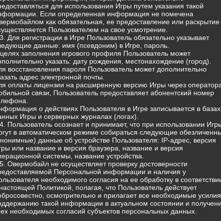
редоставляться для использования Игры путем указания такой
нформации. Если определенная информация не помечена
вермобайлом как обязательная, ее предоставление или раскрытие
существляется Пользователем на свое усмотрение.
.3. Для регистрации в Игре Пользователь обязательно указывает
ледующие данные: имя (псевдоним) в Игре, пароль.
 целях заполнения игрового профиля Пользователь может
ополнительно указать: дату рождения, местонахождение (город).
ля восстановления пароля Пользователь может дополнительно
казать адрес электронной почты.
ля оплаты лицензии на расширенную версию Игры через оператор
обильной связи, Пользователь предоставляет абонентский номер
елефона.
нформация о действиях Пользователя в Игре записывается в базах
анных Игры и серверных журналах (логах).
.4. Пользователь осознает и принимает, что при использовании Игр
огут в автоматическом режиме собираться следующие обезличенн
анонимные) данные об устройстве Пользователя: IP-адрес, версия
гры или название и версия браузера, название и версия
перационной системы, название устройства.
.5. Овермобайл не осуществляет проверку достоверности
редоставляемой Персональной информации и наличия у
ользователя необходимого согласия на ее обработку в соответстви
 настоящей Политикой, полагая, что Пользователь действует
обросовестно, осмотрительно и прилагает все необходимые усилия
оддержанию такой информации в актуальном состоянии и получен
сех необходимых согласий субъектов персональных данных.