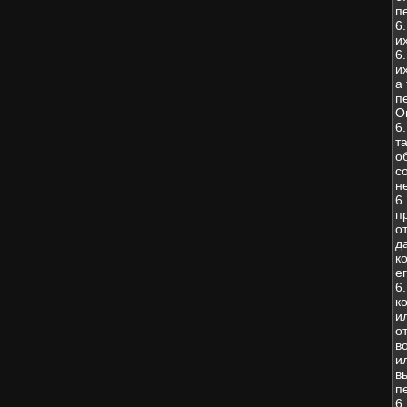
п
6
и
6
и
а
п
О
6
т
о
с
н
6
п
о
д
к
е
6
к
и
о
в
и
в
п
6