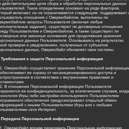
и действительными цели сбора и обработки персональных данных
ользователей. Такое определение основано на ряде факторов,
оторый включает, но не ограничивается следующим: поддерживает 
ользователь отношения с Овермобайлом, выполнены ли
вермобайлом запросы Пользователя (включая любые
ополнительные задания), существуют ли договорные отношения
ежду Пользователем и Овермобайлом, а также существуют ли
оговорные или законные основания для продолжения хранения
ерсональных данных Пользователя. Основываясь на результатах
акой проверки и уведомлениях, полученных от субъектов
ерсональных данных, Овермобайл обновляет свои системы.
. Требования к защите Персональной информации
.1. Овермобайл осуществляет хранение Персональной информаци
 обеспечивает ее охрану от несанкционированного доступа и
аспространения в соответствии с внутренними правилами и
егламентами.
.2. В отношении Персональной информации Пользователя
охраняется ее конфиденциальность, за исключением случаев, когда
ехнология Игры либо настройки используемого Пользователем
рограммного обеспечения предусматривают открытый обмен
нформацией с иными Пользователями Игры или с любыми
ользователями сети Интернет.
. Передача Персональной информации
.1. Овермобайл вправе передавать Персональную информацию