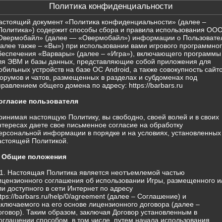
Политика конфиденциальности
астоящий документ «Политика конфиденциальности» (далее –
Политика») содержит способы сбора и правила использования ОО
Овермобайл» (далее — «Овермобайл») информации о Пользовате
далее также – «Вы») при использовании вами игрового программно
беспечения «Варвары» (далее – «Игра»), включающего программы
ля ЭВМ и базы данных, представляющие собой приложения для
обильных устройств на базе ОС Android, а также совокупность сайто
орумов и чатов, размещенных в разделах и субдоменах под
правлением общего домена по адресу: https://barbars.ru
огласие пользователя
ринимая настоящую Политику, вы свободно, своей волей и в своих
нтересах даете свое письменное согласие на обработку
ерсональной информации в порядке и на условиях, установленных
астоящей Политикой.
. Общие положения
.1. Настоящая Политика является неотъемлемой частью
ицензионного соглашения об использовании Игры, размещенного и
ли доступного в сети Интернет по адресу
ttps://barbars.ru/help/0/agreement (далее – Соглашение) и
аключаемого на его основе лицензионного договора (далее –
оговор). Таким образом, заключая Договор установленным в
оглашении способом, в том числе, путем начала использования