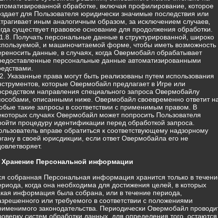
втоматизированной обработке, включая профилирование, которое
оздает для Пользователя юридически значимые последствия или
атрагивает иным аналогичным образом, за исключением случаев,
огда существует правовое основание для продолжения обработки.
.1.8. Получать персональные данные в структурированной, широко
спользуемой, и машиночитаемой форме, чтобы иметь возможность
ереносить данные, в случаях, когда Овермобайл обрабатывает
редоставленные персональные данные автоматизированными
редствами.
.2. Указанные права могут быть реализованы путем использования
нструментов, которые Овермобайл предлагает в Игре или
осредством направления специального запроса Овермобайлу
пособами, описанными ниже. Овермобайл своевременно ответит н
юбые такие запросы в соответствии с применимым правом. В
екоторых случаях Овермобайл может попросить Пользователя
ройти процедуру идентификации перед обработкой запроса.
ользователь вправе обратиться к соответствующему надзорному
ргану в своей юрисдикции, если ответ Овермобайла его не
довлетворяет.
. Хранение Персональной информации
ся собранная Персональная информация хранится только в течени
ериода, когда она необходима для достижения целей, в которых
акая информация была собрана, или в течение периода,
азрешенного или требуемого в соответствии с положениями
рименимого законодательства. Периодически Овермобайл проводи
роверку систем обработки данных, для определения того, остаются