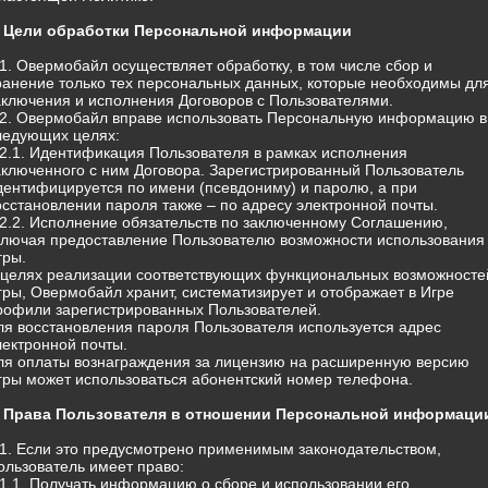
. Цели обработки Персональной информации
.1. Овермобайл осуществляет обработку, в том числе сбор и
ранение только тех персональных данных, которые необходимы дл
аключения и исполнения Договоров с Пользователями.
.2. Овермобайл вправе использовать Персональную информацию в
ледующих целях:
.2.1. Идентификация Пользователя в рамках исполнения
аключенного с ним Договора. Зарегистрированный Пользователь
дентифицируется по имени (псевдониму) и паролю, а при
осстановлении пароля также – по адресу электронной почты.
.2.2. Исполнение обязательств по заключенному Соглашению,
ключая предоставление Пользователю возможности использования
гры.
 целях реализации соответствующих функциональных возможносте
гры, Овермобайл хранит, систематизирует и отображает в Игре
рофили зарегистрированных Пользователей.
ля восстановления пароля Пользователя используется адрес
лектронной почты.
ля оплаты вознаграждения за лицензию на расширенную версию
гры может использоваться абонентский номер телефона.
. Права Пользователя в отношении Персональной информаци
.1. Если это предусмотрено применимым законодательством,
ользователь имеет право:
.1.1. Получать информацию о сборе и использовании его