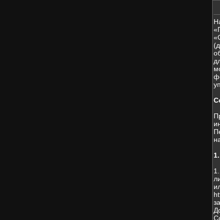
Н
«
«
(
о
д
м
ф
у
С
П
и
П
н
1
1
л
и
h
з
Д
С