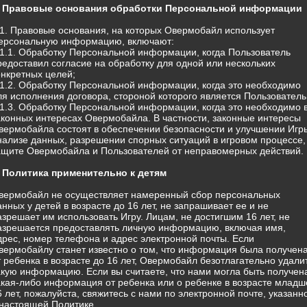
. Правовые основания обработки Персональной информации
.1. Правовые основания, на которых Овермобайл использует
ерсональную информацию, включают:
.1.1. Обработку Персональной информации, когда Пользователь
редоставил согласие на обработку для одной или нескольких
онкретных целей;
.1.2. Обработку Персональной информации, когда это необходимо
ля исполнения договора, стороной которого является Пользователь
.1.3. Обработку Персональной информации, когда это необходимо 
аконных интересах Овермобайла. В частности, законные интересы
вермобайла состоят в обеспечении безопасности и улучшении Игр
нализе данных, разрешении спорных ситуаций в игровом процессе,
ащите Овермобайла и Пользователей от неправомерных действий.
. Политика применительно к детям
вермобайл не осуществляет намеренный сбор персональных
анных у детей в возрасте до 16 лет, не запрашивает ее и не
азрешает им использовать Игру. Лицам, не достигшим 16 лет, не
азрешается предоставлять личную информацию, включая имя,
дрес, номер телефона и адрес электронной почты. Если
вермобайлу станет известно о том, что информация была получен
т ребенка в возрасте до 16 лет, Овермобайл безотлагательно удали
акую информацию. Если вы считаете, что нами могла быть получен
акая-либо информация от ребенка или о ребенке в возрасте младш
6 лет, пожалуйста, свяжитесь с нами по электронной почте, указанн
 настоящей Политике.