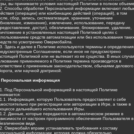
гры, вы принимаете условия настоящей Политики в полном объеме
.2. Способы обработки Персональной информации включают любы
ействия (операции) или комбинацию действий (операций), в том
исле, сбор, запись, систематизация, хранение, уточнение
обновление, изменение), извлечение, использование, передачу
предоставление, доступ), обезличивание, блокирование, удаление,
ничтожение в установленных настоящей Политикой целях с
спользованием средств автоматизации или без использования таки
редств по усмотрению Овермобайла.
.3. Здесь и далее в Политике используются термины и определения
редусмотренные Соглашением, если иное не предусмотрено
астоящей Политикой или не вытекает из ее существа. В иных случа
олкование применяемого в Политике термина производится в
оответствии с применимым законодательством, обычаями делового
борота, или научной доктриной.
. Персональная информация
.1. Под Персональной информацией в настоящей Политике
онимается:
.1.1. Информация, которую Пользователь предоставляет о себе
амостоятельно при регистрации или авторизации в Игре, а также в
роцессе дальнейшего использования Игры.
.1.2. Данные, которые передаются в автоматическом режиме в
ависимости от настроек программного обеспечения Пользователя в
безличенном виде.
.2. Овермобайл вправе устанавливать требования к составу
ерсональной информации, которая должна обязательно