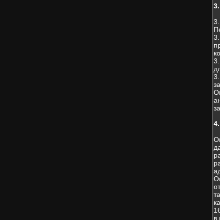
3
3
П
3
п
к
3
д
3
з
О
а
з
4
О
д
р
р
а
О
о
т
к
1
в