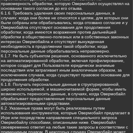
правомерность обработки, которую Овермобайл осуществлял на
основании такого согласия до его отзыва.
6.1.6. Требовать удаления своих персональных данных, в
случаях: когда они более не относятся к целям, для которых они
были собраны или обрабатывались; когда отозвано согласие и у
Овермобайла отсутствуют основания для продолжения
обработки; когда имеются возражения против дальнейшей
обработки в общественно-полезных или в собственных законных
интересах Овермобайла и отсутствует вынужденная
необходимость в продолжении такой обработки; когда
персональные данные обрабатывались неправомерно.
6.1.7. Не быть субъектом решения, основанного исключительно
на автоматизированной обработке, включая профилирование,
которое создает для Пользователя юридически значимые
последствия или затрагивает иным аналогичным образом, за
исключением случаев, когда существует правовое основание для
продолжения обработки.
6.1.8. Получать персональные данные в структурированной,
широко используемой, и машиночитаемой форме, чтобы иметь
возможность переносить данные, в случаях, когда Овермобайл
обрабатывает предоставленные персональные данные
автоматизированными средствами.
6.2. Указанные права могут быть реализованы путем
использования инструментов, которые Овермобайл предлагает в
Игре или посредством направления специального запроса
Овермобайлу способами, описанными ниже. Овермобайл
своевременно ответит на любые такие запросы в соответствии с
применимым правом. В некоторых случаях Овермобайл может