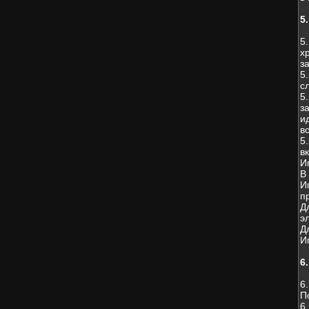
5
5
х
з
5
с
5
з
и
в
5
в
И
В
И
п
Д
э
Д
И
6
6
П
6