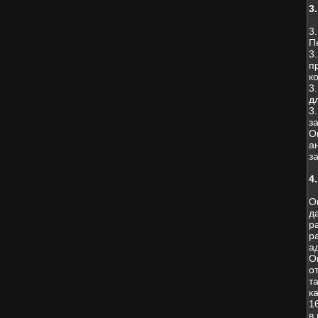
3
3
П
3
п
к
3
д
3
з
О
а
з
4
О
д
р
р
а
О
о
т
к
1
в