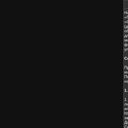
Н
«
«
(
о
д
м
ф
у
С
П
и
П
н
1
1
л
и
h
з
Д
С