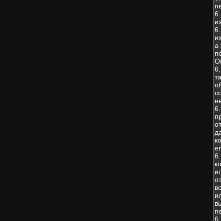
п
6
и
6
и
а
п
О
6
т
о
с
н
6
п
о
д
к
е
6
к
и
о
в
и
в
п
6