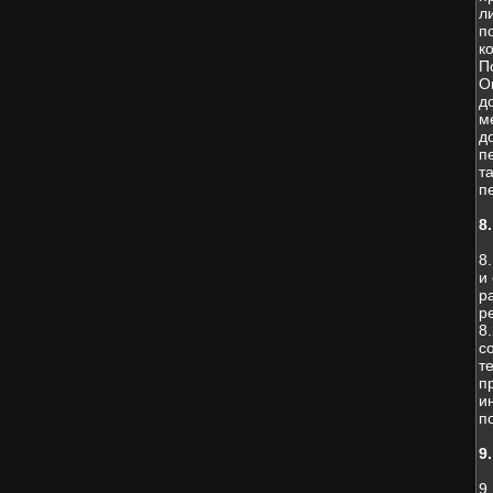
л
п
к
П
О
д
м
д
п
т
п
8
8
и
р
р
8
с
т
п
и
п
9
9