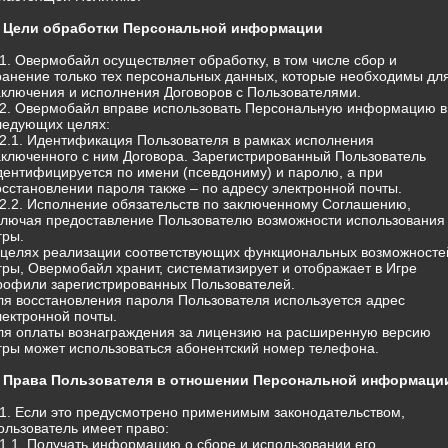
. Цели обработки Персональной информации
.1. Овермобайл осуществляет обработку, в том числе сбор и
ранение только тех персональных данных, которые необходимы дл
аключения и исполнения Договоров с Пользователями.
.2. Овермобайл вправе использовать Персональную информацию в
ледующих целях:
.2.1. Идентификация Пользователя в рамках исполнения
аключенного с ним Договора. Зарегистрированный Пользователь
дентифицируется по имени (псевдониму) и паролю, а при
осстановлении пароля также – по адресу электронной почты.
.2.2. Исполнение обязательств по заключенному Соглашению,
ключая предоставление Пользователю возможности использования
гры.
 целях реализации соответствующих функциональных возможносте
гры, Овермобайл хранит, систематизирует и отображает в Игре
рофили зарегистрированных Пользователей.
ля восстановления пароля Пользователя используется адрес
лектронной почты.
ля оплаты вознаграждения за лицензию на расширенную версию
гры может использоваться абонентский номер телефона.
. Права Пользователя в отношении Персональной информаци
.1. Если это предусмотрено применимым законодательством,
ользователь имеет право:
.1.1. Получать информацию о сборе и использовании его