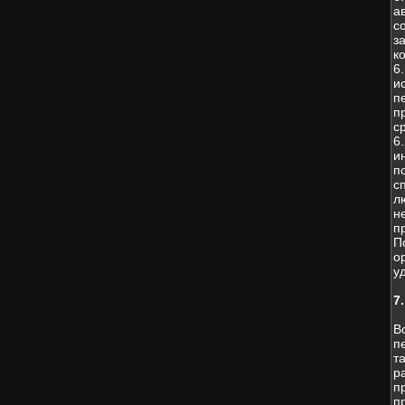
а
с
з
к
6
и
п
п
с
6
и
п
с
л
н
п
П
о
у
7
В
п
т
р
п
п