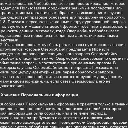
втоматизированной обработке, включая профилирование, которое
оздает для Пользователя юридически значимые последствия или
атрагивает иным аналогичным образом, за исключением случаев,
огда существует правовое основание для продолжения обработки.
.1.8. Получать персональные данные в структурированной, широко
спользуемой, и машиночитаемой форме, чтобы иметь возможность
ереносить данные, в случаях, когда Овермобайл обрабатывает
редоставленные персональные данные автоматизированными
редствами.
.2. Указанные права могут быть реализованы путем использования
нструментов, которые Овермобайл предлагает в Игре или
осредством направления специального запроса Овермобайлу
пособами, описанными ниже. Овермобайл своевременно ответит н
юбые такие запросы в соответствии с применимым правом. В
екоторых случаях Овермобайл может попросить Пользователя
ройти процедуру идентификации перед обработкой запроса.
ользователь вправе обратиться к соответствующему надзорному
ргану в своей юрисдикции, если ответ Овермобайла его не
довлетворяет.
. Хранение Персональной информации
ся собранная Персональная информация хранится только в течени
ериода, когда она необходима для достижения целей, в которых
акая информация была собрана, или в течение периода,
азрешенного или требуемого в соответствии с положениями
рименимого законодательства. Периодически Овермобайл проводи
роверку систем обработки данных, для определения того, остаются