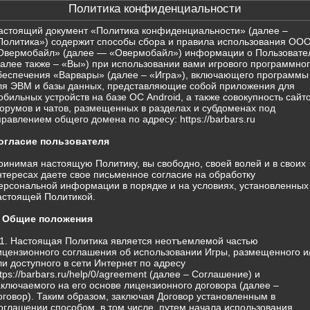
Политика конфиденциальности
астоящий документ «Политика конфиденциальности» (далее –
Политика») содержит способы сбора и правила использования ОО
Овермобайл» (далее — «Овермобайл») информации о Пользовате
далее также – «Вы») при использовании вами игрового программно
беспечения «Варвары» (далее – «Игра»), включающего программы
ля ЭВМ и базы данных, представляющие собой приложения для
обильных устройств на базе ОС Android, а также совокупность сайто
орумов и чатов, размещенных в разделах и субдоменах под
правлением общего домена по адресу: https://barbars.ru
огласие пользователя
ринимая настоящую Политику, вы свободно, своей волей и в своих
нтересах даете свое письменное согласие на обработку
ерсональной информации в порядке и на условиях, установленных
астоящей Политикой.
. Общие положения
.1. Настоящая Политика является неотъемлемой частью
ицензионного соглашения об использовании Игры, размещенного и
ли доступного в сети Интернет по адресу
ttps://barbars.ru/help/0/agreement (далее – Соглашение) и
аключаемого на его основе лицензионного договора (далее –
оговор). Таким образом, заключая Договор установленным в
оглашении способом, в том числе, путем начала использования