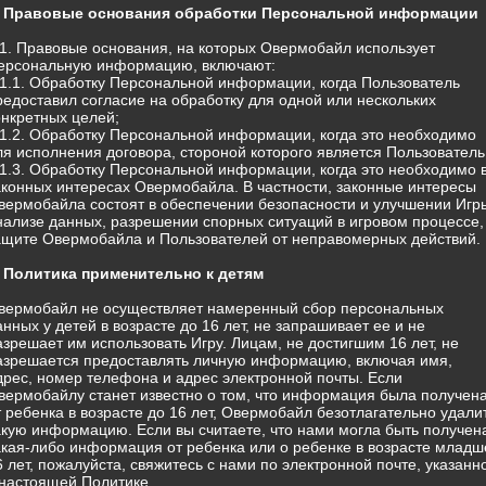
. Правовые основания обработки Персональной информации
.1. Правовые основания, на которых Овермобайл использует
ерсональную информацию, включают:
.1.1. Обработку Персональной информации, когда Пользователь
редоставил согласие на обработку для одной или нескольких
онкретных целей;
.1.2. Обработку Персональной информации, когда это необходимо
ля исполнения договора, стороной которого является Пользователь
.1.3. Обработку Персональной информации, когда это необходимо 
аконных интересах Овермобайла. В частности, законные интересы
вермобайла состоят в обеспечении безопасности и улучшении Игр
нализе данных, разрешении спорных ситуаций в игровом процессе,
ащите Овермобайла и Пользователей от неправомерных действий.
. Политика применительно к детям
вермобайл не осуществляет намеренный сбор персональных
анных у детей в возрасте до 16 лет, не запрашивает ее и не
азрешает им использовать Игру. Лицам, не достигшим 16 лет, не
азрешается предоставлять личную информацию, включая имя,
дрес, номер телефона и адрес электронной почты. Если
вермобайлу станет известно о том, что информация была получен
т ребенка в возрасте до 16 лет, Овермобайл безотлагательно удали
акую информацию. Если вы считаете, что нами могла быть получен
акая-либо информация от ребенка или о ребенке в возрасте младш
6 лет, пожалуйста, свяжитесь с нами по электронной почте, указанн
 настоящей Политике.