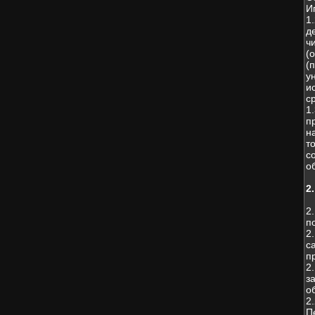
И
1
д
ч
(
(
у
и
с
1
п
н
т
с
о
2
2
п
2
с
п
2
з
о
2
П