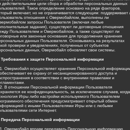
и действительными цели сбора и обработки персональных данных
ользователей. Такое определение основано на ряде факторов,
оторый включает, но не ограничивается следующим: поддерживает 
ользователь отношения с Овермобайлом, выполнены ли
вермобайлом запросы Пользователя (включая любые
ополнительные задания), существуют ли договорные отношения
ежду Пользователем и Овермобайлом, а также существуют ли
оговорные или законные основания для продолжения хранения
ерсональных данных Пользователя. Основываясь на результатах
акой проверки и уведомлениях, полученных от субъектов
ерсональных данных, Овермобайл обновляет свои системы.
. Требования к защите Персональной информации
.1. Овермобайл осуществляет хранение Персональной информаци
 обеспечивает ее охрану от несанкционированного доступа и
аспространения в соответствии с внутренними правилами и
егламентами.
.2. В отношении Персональной информации Пользователя
охраняется ее конфиденциальность, за исключением случаев, когда
ехнология Игры либо настройки используемого Пользователем
рограммного обеспечения предусматривают открытый обмен
нформацией с иными Пользователями Игры или с любыми
ользователями сети Интернет.
. Передача Персональной информации
.1. Овермобайл вправе передавать Персональную информацию