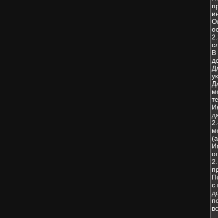
п
и
О
о
2
с
В
д
Д
у
Д
м
т
И
д
2
м
(
И
о
2
п
П
с
д
п
в