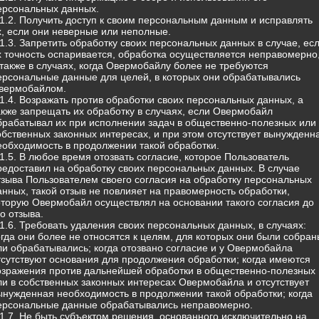
ерсональных данных.
.1.2. Получить доступ к своим персональным данным и исправлять
х, если они неверные или неполные.
.1.3. Запретить обработку своих персональных данных в случае, ес
х точность оспаривается, обработка осуществляется неправомерно
 также в случаях, когда Овермобайлу более не требуются
ерсональные данные для целей, в которых они обрабатывались
вермобайлом.
.1.4. Возражать против обработки своих персональных данных, а
акже запрещать их обработку в случаях, если Овермобайл
брабатывал их при исполнении задач в общественно-полезных или 
обственных законных интересах, и при этом отсутствует вынужденн
еобходимость в продолжении такой обработки.
.1.5. В любое время отозвать согласие, которое Пользователь
редоставил на обработку своих персональных данных. В случае
тзыва Пользователем своего согласия на обработку персональных
анных, такой отзыв не повлияет на правомерность обработки,
оторую Овермобайл осуществлял на основании такого согласия до
го отзыва.
.1.6. Требовать удаления своих персональных данных, в случаях:
огда они более не относятся к целям, для которых они были собран
ли обрабатывались; когда отозвано согласие и у Овермобайла
тсутствуют основания для продолжения обработки; когда имеются
озражения против дальнейшей обработки в общественно-полезных
ли в собственных законных интересах Овермобайла и отсутствует
ынужденная необходимость в продолжении такой обработки; когда
ерсональные данные обрабатывались неправомерно.
.1.7. Не быть субъектом решения, основанного исключительно на