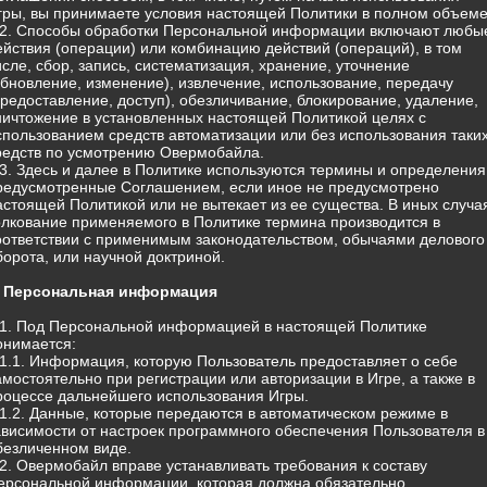
гры, вы принимаете условия настоящей Политики в полном объеме
.2. Способы обработки Персональной информации включают любы
ействия (операции) или комбинацию действий (операций), в том
исле, сбор, запись, систематизация, хранение, уточнение
обновление, изменение), извлечение, использование, передачу
предоставление, доступ), обезличивание, блокирование, удаление,
ничтожение в установленных настоящей Политикой целях с
спользованием средств автоматизации или без использования таки
редств по усмотрению Овермобайла.
.3. Здесь и далее в Политике используются термины и определения
редусмотренные Соглашением, если иное не предусмотрено
астоящей Политикой или не вытекает из ее существа. В иных случа
олкование применяемого в Политике термина производится в
оответствии с применимым законодательством, обычаями делового
борота, или научной доктриной.
. Персональная информация
.1. Под Персональной информацией в настоящей Политике
онимается:
.1.1. Информация, которую Пользователь предоставляет о себе
амостоятельно при регистрации или авторизации в Игре, а также в
роцессе дальнейшего использования Игры.
.1.2. Данные, которые передаются в автоматическом режиме в
ависимости от настроек программного обеспечения Пользователя в
безличенном виде.
.2. Овермобайл вправе устанавливать требования к составу
ерсональной информации, которая должна обязательно