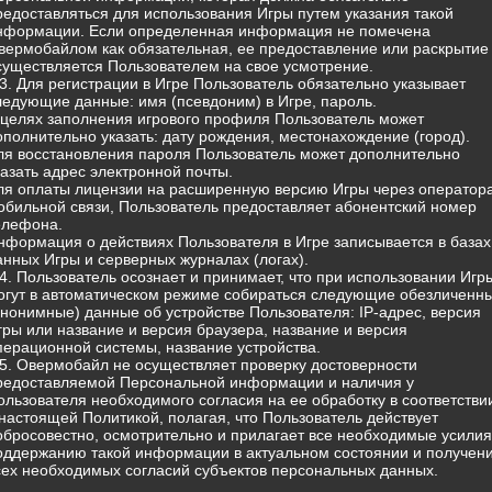
редоставляться для использования Игры путем указания такой
нформации. Если определенная информация не помечена
вермобайлом как обязательная, ее предоставление или раскрытие
существляется Пользователем на свое усмотрение.
.3. Для регистрации в Игре Пользователь обязательно указывает
ледующие данные: имя (псевдоним) в Игре, пароль.
 целях заполнения игрового профиля Пользователь может
ополнительно указать: дату рождения, местонахождение (город).
ля восстановления пароля Пользователь может дополнительно
казать адрес электронной почты.
ля оплаты лицензии на расширенную версию Игры через оператор
обильной связи, Пользователь предоставляет абонентский номер
елефона.
нформация о действиях Пользователя в Игре записывается в базах
анных Игры и серверных журналах (логах).
.4. Пользователь осознает и принимает, что при использовании Игр
огут в автоматическом режиме собираться следующие обезличенн
анонимные) данные об устройстве Пользователя: IP-адрес, версия
гры или название и версия браузера, название и версия
перационной системы, название устройства.
.5. Овермобайл не осуществляет проверку достоверности
редоставляемой Персональной информации и наличия у
ользователя необходимого согласия на ее обработку в соответстви
 настоящей Политикой, полагая, что Пользователь действует
обросовестно, осмотрительно и прилагает все необходимые усилия
оддержанию такой информации в актуальном состоянии и получен
сех необходимых согласий субъектов персональных данных.