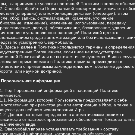
гры, вы принимаете условия настоящей Политики в полном объеме
.2. Способы обработки Персональной информации включают любы
ействия (операции) или комбинацию действий (операций), в том
исле, сбор, запись, систематизация, хранение, уточнение
обновление, изменение), извлечение, использование, передачу
предоставление, доступ), обезличивание, блокирование, удаление,
ничтожение в установленных настоящей Политикой целях с
спользованием средств автоматизации или без использования таки
редств по усмотрению Овермобайла.
.3. Здесь и далее в Политике используются термины и определения
редусмотренные Соглашением, если иное не предусмотрено
астоящей Политикой или не вытекает из ее существа. В иных случа
олкование применяемого в Политике термина производится в
оответствии с применимым законодательством, обычаями делового
борота, или научной доктриной.
. Персональная информация
.1. Под Персональной информацией в настоящей Политике
онимается:
.1.1. Информация, которую Пользователь предоставляет о себе
амостоятельно при регистрации или авторизации в Игре, а также в
роцессе дальнейшего использования Игры.
.1.2. Данные, которые передаются в автоматическом режиме в
ависимости от настроек программного обеспечения Пользователя в
безличенном виде.
.2. Овермобайл вправе устанавливать требования к составу
ерсональной информации, которая должна обязательно