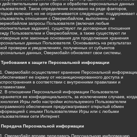
и действительными цели сбора и обработки персональных данных
ользователей. Такое определение основано на ряде факторов,
оторый включает, но не ограничивается следующим: поддерживает 
ользователь отношения с Овермобайлом, выполнены ли
вермобайлом запросы Пользователя (включая любые
ополнительные задания), существуют ли договорные отношения
ежду Пользователем и Овермобайлом, а также существуют ли
оговорные или законные основания для продолжения хранения
ерсональных данных Пользователя. Основываясь на результатах
акой проверки и уведомлениях, полученных от субъектов
ерсональных данных, Овермобайл обновляет свои системы.
. Требования к защите Персональной информации
.1. Овермобайл осуществляет хранение Персональной информаци
 обеспечивает ее охрану от несанкционированного доступа и
аспространения в соответствии с внутренними правилами и
егламентами.
.2. В отношении Персональной информации Пользователя
охраняется ее конфиденциальность, за исключением случаев, когда
ехнология Игры либо настройки используемого Пользователем
рограммного обеспечения предусматривают открытый обмен
нформацией с иными Пользователями Игры или с любыми
ользователями сети Интернет.
. Передача Персональной информации
.1. Овермобайл вправе передавать Персональную информацию