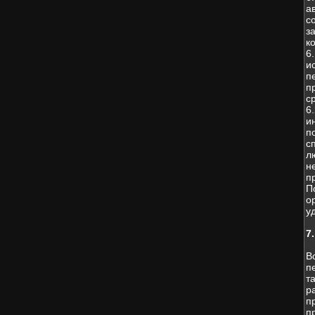
а
с
з
к
6
и
п
п
с
6
и
п
с
л
н
п
П
о
у
7
В
п
т
р
п
п