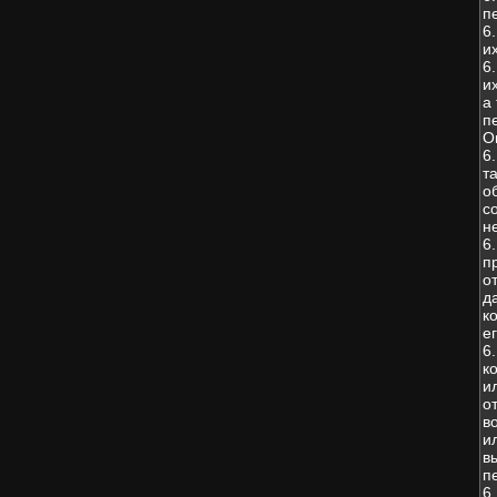
п
6
и
6
и
а
п
О
6
т
о
с
н
6
п
о
д
к
е
6
к
и
о
в
и
в
п
6