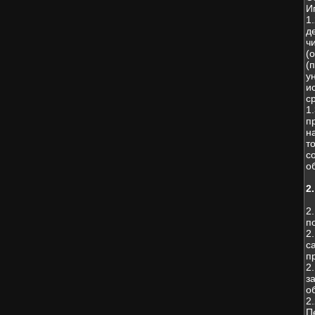
И
1
д
ч
(
(
у
и
с
1
п
н
т
с
о
2
2
п
2
с
п
2
з
о
2
П