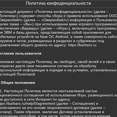
Политика конфиденциальности
астоящий документ «Политика конфиденциальности» (далее –
Политика») содержит способы сбора и правила использования ОО
Овермобайл» (далее — «Овермобайл») информации о Пользовате
далее также – «Вы») при использовании вами игрового программно
беспечения «Варвары» (далее – «Игра»), включающего программы
ля ЭВМ и базы данных, представляющие собой приложения для
обильных устройств на базе ОС Android, а также совокупность сайто
орумов и чатов, размещенных в разделах и субдоменах под
правлением общего домена по адресу: https://barbars.ru
огласие пользователя
ринимая настоящую Политику, вы свободно, своей волей и в своих
нтересах даете свое письменное согласие на обработку
ерсональной информации в порядке и на условиях, установленных
астоящей Политикой.
. Общие положения
.1. Настоящая Политика является неотъемлемой частью
ицензионного соглашения об использовании Игры, размещенного и
ли доступного в сети Интернет по адресу
ttps://barbars.ru/help/0/agreement (далее – Соглашение) и
аключаемого на его основе лицензионного договора (далее –
оговор). Таким образом, заключая Договор установленным в
оглашении способом, в том числе, путем начала использования