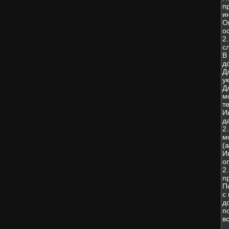
п
и
О
о
2
с
В
д
Д
у
Д
м
т
И
д
2
м
(
И
о
2
п
П
с
д
п
в