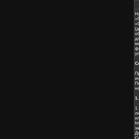
Н
«
«
(
о
д
м
ф
у
С
П
и
П
н
1
1
л
и
h
з
Д
С