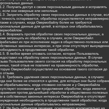
ерсональных данных.
.1.2. Получить доступ к своим персональным данным и исправлять
х, если они неверные или неполные.
.1.3. Запретить обработку своих персональных данных в случае, ес
х точность оспаривается, обработка осуществляется неправомерно
 также в случаях, когда Овермобайлу более не требуются
ерсональные данные для целей, в которых они обрабатывались
вермобайлом.
.1.4. Возражать против обработки своих персональных данных, а
акже запрещать их обработку в случаях, если Овермобайл
брабатывал их при исполнении задач в общественно-полезных или 
обственных законных интересах, и при этом отсутствует вынужденн
еобходимость в продолжении такой обработки.
.1.5. В любое время отозвать согласие, которое Пользователь
редоставил на обработку своих персональных данных. В случае
тзыва Пользователем своего согласия на обработку персональных
анных, такой отзыв не повлияет на правомерность обработки,
оторую Овермобайл осуществлял на основании такого согласия до
го отзыва.
.1.6. Требовать удаления своих персональных данных, в случаях:
огда они более не относятся к целям, для которых они были собран
ли обрабатывались; когда отозвано согласие и у Овермобайла
тсутствуют основания для продолжения обработки; когда имеются
озражения против дальнейшей обработки в общественно-полезных
ли в собственных законных интересах Овермобайла и отсутствует
ынужденная необходимость в продолжении такой обработки; когда
ерсональные данные обрабатывались неправомерно.
.1.7. Не быть субъектом решения, основанного исключительно на