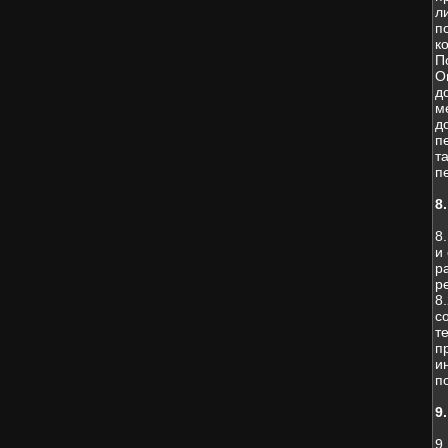
л
п
к
П
О
д
м
д
п
т
п
8
8
и
р
р
8
с
т
п
и
п
9
9