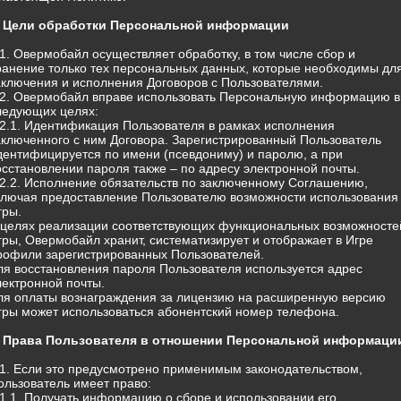
. Цели обработки Персональной информации
.1. Овермобайл осуществляет обработку, в том числе сбор и
ранение только тех персональных данных, которые необходимы дл
аключения и исполнения Договоров с Пользователями.
.2. Овермобайл вправе использовать Персональную информацию в
ледующих целях:
.2.1. Идентификация Пользователя в рамках исполнения
аключенного с ним Договора. Зарегистрированный Пользователь
дентифицируется по имени (псевдониму) и паролю, а при
осстановлении пароля также – по адресу электронной почты.
.2.2. Исполнение обязательств по заключенному Соглашению,
ключая предоставление Пользователю возможности использования
гры.
 целях реализации соответствующих функциональных возможносте
гры, Овермобайл хранит, систематизирует и отображает в Игре
рофили зарегистрированных Пользователей.
ля восстановления пароля Пользователя используется адрес
лектронной почты.
ля оплаты вознаграждения за лицензию на расширенную версию
гры может использоваться абонентский номер телефона.
. Права Пользователя в отношении Персональной информаци
.1. Если это предусмотрено применимым законодательством,
ользователь имеет право:
.1.1. Получать информацию о сборе и использовании его