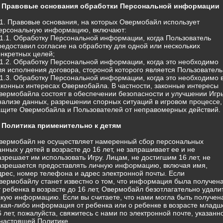
. Правовые основания обработки Персональной информации
.1. Правовые основания, на которых Овермобайл использует
ерсональную информацию, включают:
.1.1. Обработку Персональной информации, когда Пользователь
редоставил согласие на обработку для одной или нескольких
онкретных целей;
.1.2. Обработку Персональной информации, когда это необходимо
ля исполнения договора, стороной которого является Пользователь
.1.3. Обработку Персональной информации, когда это необходимо 
аконных интересах Овермобайла. В частности, законные интересы
вермобайла состоят в обеспечении безопасности и улучшении Игр
нализе данных, разрешении спорных ситуаций в игровом процессе,
ащите Овермобайла и Пользователей от неправомерных действий.
. Политика применительно к детям
вермобайл не осуществляет намеренный сбор персональных
анных у детей в возрасте до 16 лет, не запрашивает ее и не
азрешает им использовать Игру. Лицам, не достигшим 16 лет, не
азрешается предоставлять личную информацию, включая имя,
дрес, номер телефона и адрес электронной почты. Если
вермобайлу станет известно о том, что информация была получен
т ребенка в возрасте до 16 лет, Овермобайл безотлагательно удали
акую информацию. Если вы считаете, что нами могла быть получен
акая-либо информация от ребенка или о ребенке в возрасте младш
6 лет, пожалуйста, свяжитесь с нами по электронной почте, указанн
 настоящей Политике.