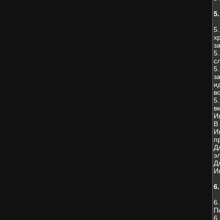
5
5
х
з
5
с
5
з
и
в
5
в
И
В
И
п
Д
э
Д
И
6
6
П
6