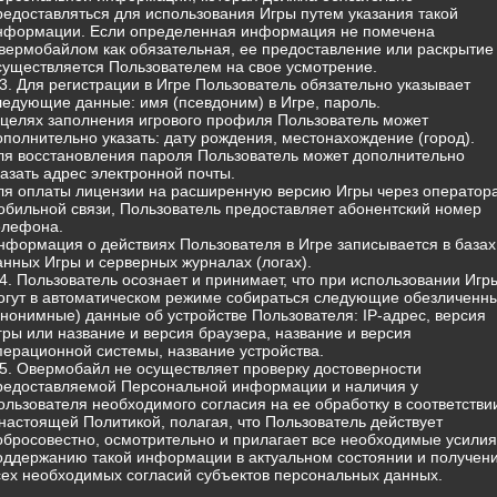
редоставляться для использования Игры путем указания такой
нформации. Если определенная информация не помечена
вермобайлом как обязательная, ее предоставление или раскрытие
существляется Пользователем на свое усмотрение.
.3. Для регистрации в Игре Пользователь обязательно указывает
ледующие данные: имя (псевдоним) в Игре, пароль.
 целях заполнения игрового профиля Пользователь может
ополнительно указать: дату рождения, местонахождение (город).
ля восстановления пароля Пользователь может дополнительно
казать адрес электронной почты.
ля оплаты лицензии на расширенную версию Игры через оператор
обильной связи, Пользователь предоставляет абонентский номер
елефона.
нформация о действиях Пользователя в Игре записывается в базах
анных Игры и серверных журналах (логах).
.4. Пользователь осознает и принимает, что при использовании Игр
огут в автоматическом режиме собираться следующие обезличенн
анонимные) данные об устройстве Пользователя: IP-адрес, версия
гры или название и версия браузера, название и версия
перационной системы, название устройства.
.5. Овермобайл не осуществляет проверку достоверности
редоставляемой Персональной информации и наличия у
ользователя необходимого согласия на ее обработку в соответстви
 настоящей Политикой, полагая, что Пользователь действует
обросовестно, осмотрительно и прилагает все необходимые усилия
оддержанию такой информации в актуальном состоянии и получен
сех необходимых согласий субъектов персональных данных.