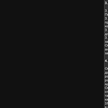
3
3
П
3
п
к
3
д
3
з
О
а
з
4
О
д
р
р
а
О
о
т
к
1
в