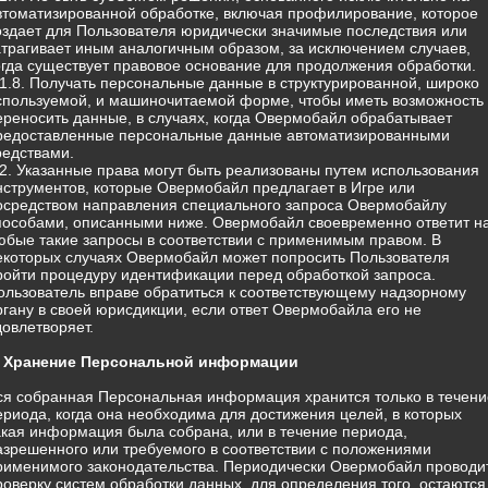
втоматизированной обработке, включая профилирование, которое
оздает для Пользователя юридически значимые последствия или
атрагивает иным аналогичным образом, за исключением случаев,
огда существует правовое основание для продолжения обработки.
.1.8. Получать персональные данные в структурированной, широко
спользуемой, и машиночитаемой форме, чтобы иметь возможность
ереносить данные, в случаях, когда Овермобайл обрабатывает
редоставленные персональные данные автоматизированными
редствами.
.2. Указанные права могут быть реализованы путем использования
нструментов, которые Овермобайл предлагает в Игре или
осредством направления специального запроса Овермобайлу
пособами, описанными ниже. Овермобайл своевременно ответит н
юбые такие запросы в соответствии с применимым правом. В
екоторых случаях Овермобайл может попросить Пользователя
ройти процедуру идентификации перед обработкой запроса.
ользователь вправе обратиться к соответствующему надзорному
ргану в своей юрисдикции, если ответ Овермобайла его не
довлетворяет.
. Хранение Персональной информации
ся собранная Персональная информация хранится только в течени
ериода, когда она необходима для достижения целей, в которых
акая информация была собрана, или в течение периода,
азрешенного или требуемого в соответствии с положениями
рименимого законодательства. Периодически Овермобайл проводи
роверку систем обработки данных, для определения того, остаются