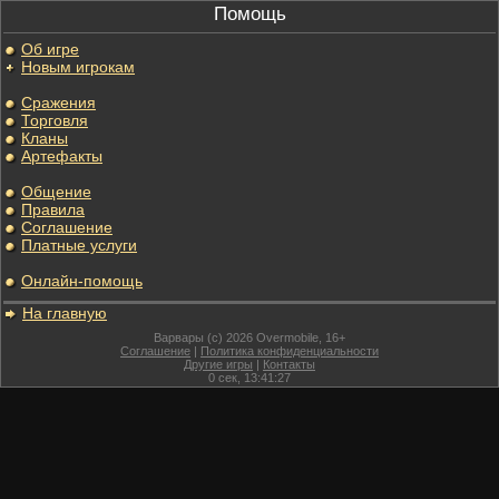
Помощь
Об игре
Новым игрокам
Сражения
Торговля
Кланы
Артефакты
Общение
Правила
Соглашение
Платные услуги
Онлайн-помощь
На главную
Варвары (c) 2026 Overmobile, 16+
Соглашение
|
Политика конфиденциальности
Другие игры
|
Контакты
0
сек,
13:41:27