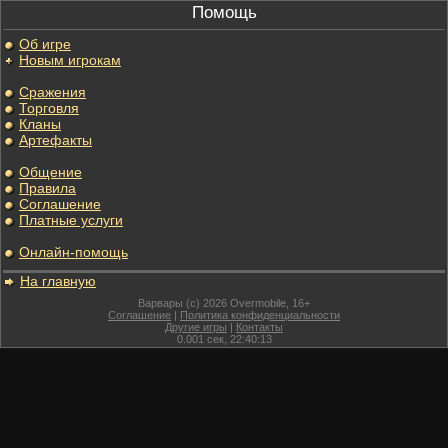
Помощь
Об игре
Новым игрокам
Сражения
Торговля
Кланы
Артефакты
Общение
Правила
Соглашение
Платные услуги
Онлайн-помощь
На главную
Варвары (c) 2026 Overmobile, 16+
Соглашение
|
Политика конфиденциальности
Другие игры
|
Контакты
0.001
сек,
22:40:13