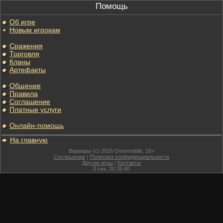
Помощь
Об игре
Новым игрокам
Сражения
Торговля
Кланы
Артефакты
Общение
Правила
Соглашение
Платные услуги
Онлайн-помощь
На главную
Варвары (c) 2026 Overmobile, 16+
Соглашение
|
Политика конфиденциальности
Другие игры
|
Контакты
0
сек,
20:35:40