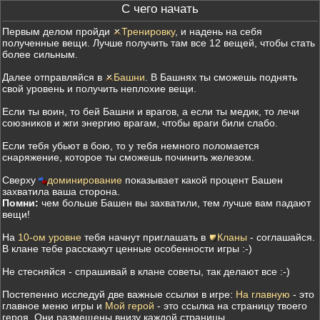
С чего начать
Первым делом пройди
Тренировку
, и надень на себя
полученные вещи. Лучше получить там все 12 вещей, чтобы стать
более сильным.
Далее отправляйся в
Башни
. В Башнях ты сможешь поднять
свой уровень и получить неплохие вещи.
Если ты воин, то бей Башни и врагов, а если ты медик, то лечи
союзников и жги энергию врагам, чтобы враги били слабо.
Если тебя убьют в бою, то у тебя немного поломается
снаряжение, которое ты сможешь починить железом.
Сверху
доминирование
показывает какой процент Башен
захватила ваша сторона.
Помни:
чем больше Башен вы захватили, тем лучше вам падают
вещи!
На
10-ом уровне
тебя начнут приглашать в
Кланы
- соглашайся.
В клане тебе расскажут ценные особенности игры :-)
Не стесняйся - спрашивай в клане советы, так делают все :-)
Постепенно исследуй две важные ссылки в игре:
На главную
- это
главное меню игры и
Мой герой
- это ссылка на страницу твоего
героя. Они размещены внизу каждой страницы.