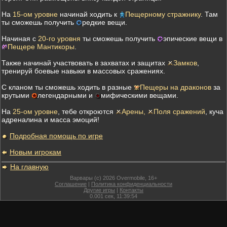
На
15-ом уровне
начинай ходить к
Пещерному стражнику
. Там
ты сможешь получить
редкие вещи.
Начиная с
20-го уровня
ты сможешь получить
эпические вещи в
Пещере Мантикоры
.
Также начинай участвовать в захватах и защитах
Замков
,
тренируй боевые навыки в массовых сражениях.
С кланом ты сможешь ходить в разные
Пещеры на драконов
за
крутыми
легендарными и
мифическими вещами.
На
25-ом уровне
, тебе откроются
Арены,
Поля сражений
, куча
адреналина и масса эмоций!
Подробная помощь по игре
Новым игрокам
На главную
Варвары (c) 2026 Overmobile, 16+
Соглашение
|
Политика конфиденциальности
Другие игры
|
Контакты
0.001
сек,
11:39:54