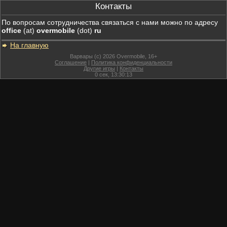
Контакты
По вопросам сотрудничества связаться с нами можно по адресу
office
(at)
overmobile
(dot)
ru
На главную
Варвары (c) 2026 Overmobile, 16+
Соглашение
|
Политика конфиденциальности
Другие игры
|
Контакты
0
сек,
13:30:13