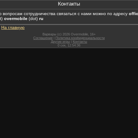
Контакты
о вопросам сотрудничества связаться с нами можно по адресу
offi
t)
overmobile
(dot)
ru
На главную
Варвары (c) 2026 Overmobile, 16+
Соглашение
|
Политика конфиденциальности
Другие игры
|
Контакты
0
сек,
12:54:36