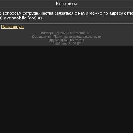
Контакты
о вопросам сотрудничества связаться с нами можно по адресу
offi
t)
overmobile
(dot)
ru
На главную
Варвары (c) 2026 Overmobile, 16+
Соглашение
|
Политика конфиденциальности
Другие игры
|
Контакты
0.001
сек,
21:04:57