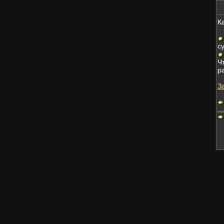
К
с
Ч
р
З