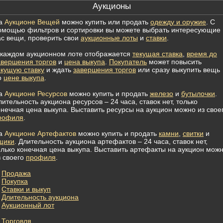
Аукционы
а
Аукционе Вещей
можно купить или продать
одежду и оружие
. С
омощью фильтров и сортировки вы можете выбрать интересующие
ас вещи, проверить свои
аукционные лоты
и
ставки
.
 каждом аукционном лоте отображается
текущая ставка
,
время до
авершения торгов
и
цена выкупа
.
Покупатель
может повысить
екущую ставку
и ждать
завершения торгов
или сразу выкупить вещь
о
цене выкупа
.
а
Аукционе Ресурсов
можно купить и продать
железо
и
бутылочки
.
лительность аукциона ресурсов – 24 часа, ставок нет, только
онечная цена выкупа. Выставить ресурсы на аукцион можно из свое
рофиля
.
а
Аукционе Артефактов
можно купить и продать
камни
,
свитки
и
щики
. Длительность аукциона артефактов – 24 часа, ставок нет,
олько конечная цена выкупа. Выставить артефакты на аукцион мож
з своего
профиля
.
Продажа
Покупка
Ставки и выкуп
Длительность аукциона
Аукционный лот
Торговля