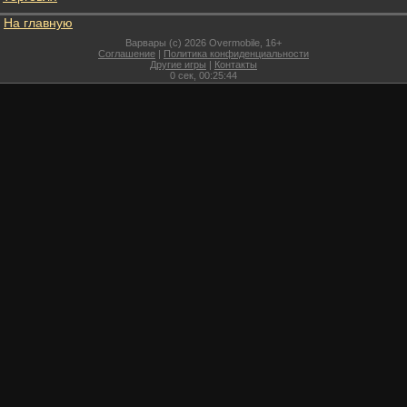
На главную
Варвары (c) 2026 Overmobile, 16+
Соглашение
|
Политика конфиденциальности
Другие игры
|
Контакты
0
сек,
00:25:44