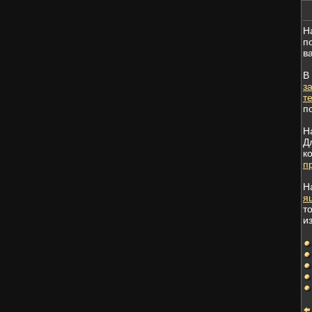
Н
п
в
В
з
т
п
Н
Д
к
п
Н
я
т
и