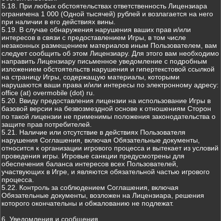
5.18. При любых обстоятельствах ответственность Лицензиара
ограничена 1 000 (Одной тысячей) рублей и возлагается на него
при наличии в его действиях вины.
5.19. В случае обнаружения нарушения ваших прав и/или
интересов в связи с предоставлением Игры, в том числе
незаконных размещением материалов иным Пользователем, вам
следует сообщить об этом Лицензиару. Для этого вам необходимо
направить Лицензиару письменное уведомление с подробным
изложением обстоятельств нарушения и гипертекстовой ссылкой
на страницу Игры, содержащую материалы, которыми
нарушаются ваши права и/или интересы по электронному адресу:
office (at) overmobile (dot) ru.
5.20. Ввиду предоставления лицензии на использование Игры в
базовой версии на безвозмездной основе к отношениям Сторон
по такой лицензии не применимы положения законодательства о
защите прав потребителей.
5.21. Наличие или отсутствие в действиях Пользователя
нарушения Соглашения, включая Обязательные документы,
относится к организации игрового процесса и вытекает из условий
проведения игры. Игровые санкции предусмотрены для
обеспечения баланса интересов всех Пользователей,
участвующих в Игре, и являются обязательной частью игрового
процесса.
5.22. Контроль за соблюдением Соглашения, включая
Обязательные документы, возложен на Лицензиара, решения
которого окончательны и обжалованию не подлежат.
6. Уведомления и сообщения