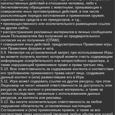
насильственных действий в отношении человека, либо к
бесчеловечному обращению с животными, призывающие к
совершению иных противоправных действий, в том числе
разъясняющие порядок изготовления и применения оружия,
наркотических средств и их прекурсоров, и т.д.;
• преимущественного или исключительного размещения ссылок
на другие сайты;
• распространения рекламных материалов в личных сообщениях
иным Пользователям без получения их предварительного
согласия на их получение (СПАМ);
• совершения иных действий, предусмотренных Правилами игры
или Правилами форума и чата.
5.9. Несмотря на установленный запрет, при использовании Игры
вы можете получить контент, который можете счесть содержащим
информацию оскорбительного или непристойного характера, а
также нарушающий применимое право и права третьих лиц.
5.10. Всю ответственность за содержание контента и соответствие
его требованиям применимого права несет лицо, создавшее
данный контент и (или) разместившее его в Игре.
5.11. Игра может содержать ссылки на другие ресурсы, при этом
Лицензиар не несет никакой ответственности за доступность этих
ресурсов, за их контент и рекламные материалы, а также за
любые последствия, связанные с использованием данных
ресурсов, их контента или рекламы.
5.12. Вы несете исключительную ответственность за любое
нарушение обязательств, установленных настоящим
Соглашением и (или) применимым правом, а также за все
последствия таких нарушений (включая любые убытки или ущерб,