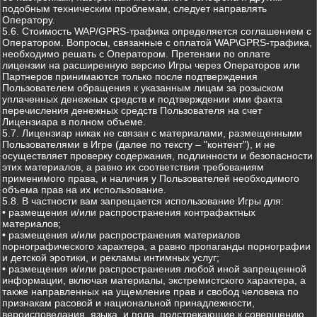
подобным техническим проблемам, следует направлять
Оператору.
5.6. Стоимость WAP/GPRS-трафика определяется соглашением с
Оператором. Вопросы, связанные с оплатой WAP\GPRS-трафика,
необходимо решать с Оператором. Претензии по оплате
лицензии на расширенную версию Игры через Операторов или
Партнеров принимаются только после подтверждения
Пользователем обращения к указанным лицам за розыском
уплаченных денежных средств и подтверждении ими факта
перечисления денежных средств Пользователя на счет
Лицензиара в полном объеме.
5.7. Лицензиар никак не связан с материалами, размещенными
Пользователями в Игре (далее по тексту – "контент"), и не
осуществляет проверку содержания, подлинности и безопасности
этих материалов, а равно их соответствия требованиям
применимого права, и наличия у Пользователей необходимого
объема прав на их использование.
5.8. В частности вам запрещается использование Игры для:
• размещения и/или распространения контрафактных
материалов;
• размещения и/или распространения материалов
порнографического характера, а равно пропаганды порнографии
и детской эротики, и рекламы интимных услуг;
• размещения и/или распространения любой иной запрещенной
информации, включая материалы, экстремистского характера, а
также направленных на ущемление прав и свобод человека по
признакам расовой и национальной принадлежности,
вероисповедания, языка, и пола, подстрекающие к совершению