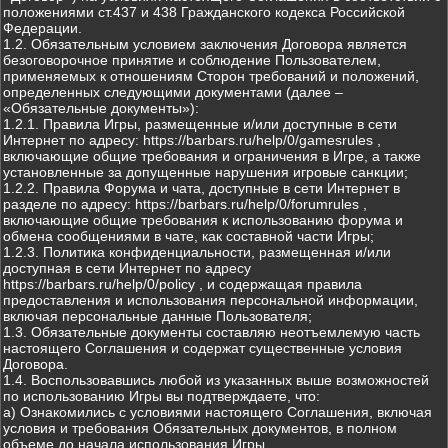
положениями ст.437 и 438 Гражданского кодекса Российской
Федерации.
1.2. Обязательным условием заключения Договора является
безоговорочное принятие и соблюдение Пользователем,
применяемых к отношениям Сторон требований и положений,
определенных следующими документами (далее –
«Обязательные документы»):
1.2.1. Правила Игры, размещенные и/или доступные в сети
Интернет по адресу: https://barbars.ru/help/0/gamesrules ,
включающие общие требования и ограничения в Игре, а также
установленные за допущенные нарушения игровые санкции;
1.2.2. Правила Форума и чата, доступные в сети Интернет в
разделе по адресу: https://barbars.ru/help/0/forumrules ,
включающие общие требования к использованию форума и
обмена сообщениями в чате, как составной части Игры;
1.2.3. Политика конфиденциальности, размещенная и/или
доступная в сети Интернет по адресу
https://barbars.ru/help/0/policy , и содержащая правила
предоставления и использования персональной информации,
включая персональные данные Пользователя;
1.3. Обязательные документы составляю неотъемлемую часть
настоящего Соглашения и содержат существенные условия
Договора.
1.4. Воспользовавшись любой из указанных выше возможностей
по использованию Игры вы подтверждаете, что:
а) Ознакомились с условиями настоящего Соглашения, включая
условия и требования Обязательных документов, в полном
объеме до начала использования Игры.