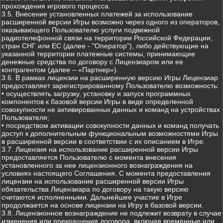
прохождения игрового процесса.
3.5. Внесение установленных платежей за использование
расширенной версии Игры возможно через одного из операторов,
оказывающего Пользователю услуги подвижной
радиотелефонной связи на территории Российской Федерации,
стран СНГ или ЕС (далее - "Оператор"), либо действующие на
указанной территории платежные системы, принимающие
денежные средства по договору с Лицензиаром или ее
контрагентом (далее – «Партнер»).
3.6. В рамках лицензии на расширенную версию Игры Лицензиар
предоставляет зарегистрированному Пользователю возможность:
• осуществлять загрузку, установку и запуск программных
компонентов к базовой версии Игры в виде определенной
совокупности не активированных данных и команд на устройствах
Пользователя;
• посредством активации совокупности данных и команд получать
доступ к дополнительным функциональным возможностями Игры
в расширенной версии в соответствии с их описанием в Игре.
3.7. Лицензия на использование расширенной версии Игры
предоставляется Пользователю с момента внесения
установленного за нее лицензионного вознаграждения на
условиях настоящего Соглашения. С момента предоставления
лицензии на использование расширенной версии Игры
обязательства Лицензиара по договору на такую версию
считаются исполненными. Дальнейшее участие в Игре
продолжается на основе лицензии на Игру в базовой версии.
3.8. Лицензионное вознаграждение не подлежит возврату в случае
изменения или прекращения договора, включая временные или