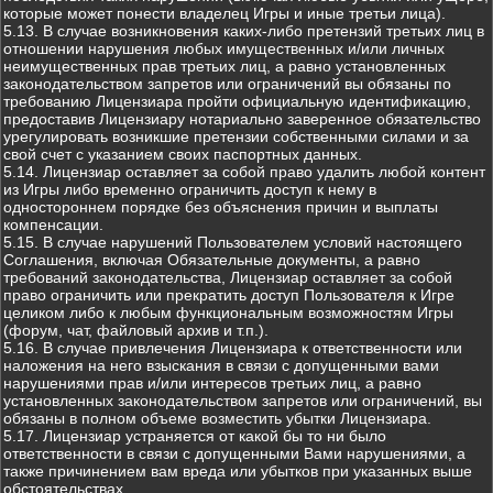
которые может понести владелец Игры и иные третьи лица).
5.13. В случае возникновения каких-либо претензий третьих лиц в
отношении нарушения любых имущественных и/или личных
неимущественных прав третьих лиц, а равно установленных
законодательством запретов или ограничений вы обязаны по
требованию Лицензиара пройти официальную идентификацию,
предоставив Лицензиару нотариально заверенное обязательство
урегулировать возникшие претензии собственными силами и за
свой счет с указанием своих паспортных данных.
5.14. Лицензиар оставляет за собой право удалить любой контент
из Игры либо временно ограничить доступ к нему в
одностороннем порядке без объяснения причин и выплаты
компенсации.
5.15. В случае нарушений Пользователем условий настоящего
Соглашения, включая Обязательные документы, а равно
требований законодательства, Лицензиар оставляет за собой
право ограничить или прекратить доступ Пользователя к Игре
целиком либо к любым функциональным возможностям Игры
(форум, чат, файловый архив и т.п.).
5.16. В случае привлечения Лицензиара к ответственности или
наложения на него взыскания в связи с допущенными вами
нарушениями прав и/или интересов третьих лиц, а равно
установленных законодательством запретов или ограничений, вы
обязаны в полном объеме возместить убытки Лицензиара.
5.17. Лицензиар устраняется от какой бы то ни было
ответственности в связи с допущенными Вами нарушениями, а
также причинением вам вреда или убытков при указанных выше
обстоятельствах.