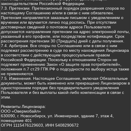
законодательством Российской Федерации.
7.3. Претензии. Претензионный порядок разрешения споров по
настоящему Соглашению и/или в связи с ним обязателен.
Претензия направляется заказным письмом с уведомлением о
вручении или вручается лично под роспись. При отсутствии
достоверных сведений о почтовом адресе Пользователя
допускается направление претензии на адрес электронной почты,
указанный в его профиле, или посредством нотификации. Срок
рассмотрения претензии 30 (Тридцать) дней с даты получения.
7.4. Арбитраж. Все споры по Соглашению или в связи с ним
подлежат рассмотрению в суде по месту нахождения Лицензиара
в соответствии с действующим процессуальным правом
Российской Федерации. Поскольку к отношениям Сторон не
подлежит применению Закон «О защите прав потребителей»,
положения п.7 ст.29 ГПК РФ о подсудности по выбору истца также
не применяются.
7.5. Изменения. Настоящее Соглашение, включая Обязательные
документы, может быть изменено или прекращено Лицензиаром в
одностороннем порядке без предварительного уведомления
Пользователя и без выплаты какой-либо компенсации в связи с
этим.
Реквизиты Лицензиара:
ООО «Овермобайл»
630090, г. Новосибирск, ул. Инженерная, здание 7, этаж 4,
помещение 401
ОГРН 1115476129603, ИНН 5408290672