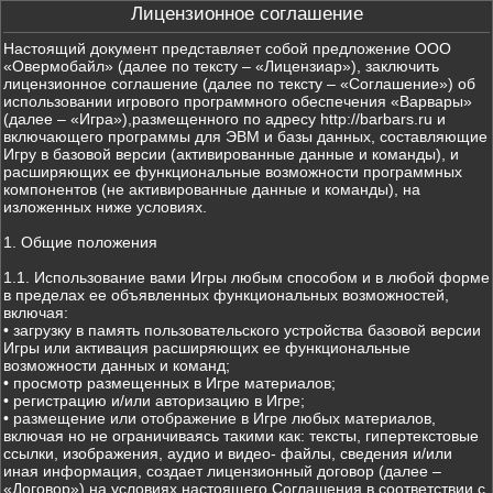
Лицензионное соглашение
Настоящий документ представляет собой предложение ООО
«Овермобайл» (далее по тексту – «Лицензиар»), заключить
лицензионное соглашение (далее по тексту – «Соглашение») об
использовании игрового программного обеспечения «Варвары»
(далее – «Игра»),размещенного по адресу http://barbars.ru и
включающего программы для ЭВМ и базы данных, составляющие
Игру в базовой версии (активированные данные и команды), и
расширяющих ее функциональные возможности программных
компонентов (не активированные данные и команды), на
изложенных ниже условиях.
1. Общие положения
1.1. Использование вами Игры любым способом и в любой форме
в пределах ее объявленных функциональных возможностей,
включая:
• загрузку в память пользовательского устройства базовой версии
Игры или активация расширяющих ее функциональные
возможности данных и команд;
• просмотр размещенных в Игре материалов;
• регистрацию и/или авторизацию в Игре;
• размещение или отображение в Игре любых материалов,
включая но не ограничиваясь такими как: тексты, гипертекстовые
ссылки, изображения, аудио и видео- файлы, сведения и/или
иная информация, создает лицензионный договор (далее –
«Договор») на условиях настоящего Соглашения в соответствии с