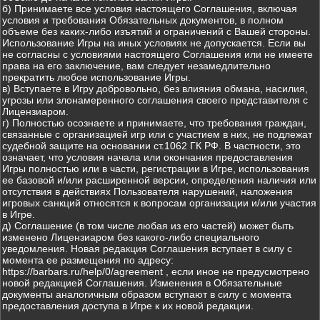
б) Принимаете все условия настоящего Соглашения, включая
условия и требования Обязательных документов, в полном
объеме без каких-либо изъятий и ограничений с Вашей стороны.
Использование Игры на иных условиях не допускается. Если вы
не согласны с условиями настоящего Соглашения или не имеете
права на его заключение, вам следует незамедлительно
прекратить любое использование Игры.
в) Вступаете в Игру добровольно, без влияния обмана, насилия,
угрозы или злонамеренного соглашения своего представителя с
Лицензиаром.
г) Полностью осознаете и принимаете, что требования граждан,
связанные с организацией игр или с участием в них, не подлежат
судебной защите на основании ст.1062 ГК РФ. В частности, это
означает, что условия начала или окончания предоставления
Игры полностью или в части, регистрации в Игре, использования
ее базовой и/или расширенной версии, определения наличия или
отсутствия в действиях Пользователя нарушений, наложения
игровых санкций относятся к вопросам организации и/или участия
в Игре.
д) Соглашение (в том числе любая из его частей) может быть
изменено Лицензиаром без какого-либо специального
уведомления. Новая редакция Соглашения вступает в силу с
момента ее размещения по адресу:
https://barbars.ru/help/0/agreement , если иное не предусмотрено
новой редакцией Соглашения. Изменения в Обязательные
документы аналогичным образом вступают в силу с момента
предоставления доступа в Игре к их новой редакции.