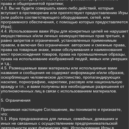
права и общепринятой практики;
4.3. Вы не будете совершать каких-либо действий, которые
вступают в противоречие или препятствуют предоставлению Игры
(или работе соответствующего оборудования, сетей, или
программного обеспечения, с помощью которых предоставляется
Игра);
4.4. Использование вами Игры для конкретных целей не нарушает
имущественных и/или личных неимущественных прав третьих, а
равно запретов и ограничений, установленных применимым
правом, в включая без ограничения: авторские и смежные права,
права на товарные знаки, знаки обслуживания и наименования
мест происхождения товаров, права на промышленные образцы,
права на использование изображений людей, живых или умерших
и т.д.;
4.5. Размещаемые вами материалы или используемые вами
названия и сообщения не содержат информации и/или образов,
оскорбляющих человеческое достоинство, пропагандирующих
насилие, порнографию, наркотики, расовую или национальную
вражду и т.п., и вами получены все необходимые разрешения от
уполномоченных лиц в связи с использованием материалов.
5. Ограничения
Принимая настоящее Соглашение, вы понимаете и признаете,
что:
5.1. Игра предназначена для личных, семейных, домашних и
иных не связанных с осуществлением предпринимательской
деятельности нужд физических лиц. Использование Игры в