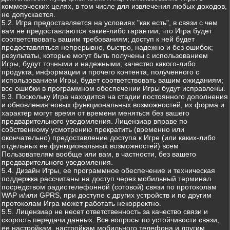
коммерческих целях, в том числе для извлечения любых доходов,
не допускается.
5.2. Игра предоставляется на условиях "как есть", в связи с чем
вам не предоставляются какие-либо гарантии, что Игра будет
соответствовать вашим требованиям; доступ к ней будет
предоставляться непрерывно, быстро, надежно и без ошибок;
результаты, которые могут быть получены с использованием
Игры, будут точными и надежными; качество какого-либо
продукта, информации и прочего контента, полученного с
использованием Игры, будет соответствовать вашим ожиданиям;
все ошибки в программном обеспечении Игры будут исправлены.
5.3. Поскольку Игра находится на стадии постоянного дополнения
и обновления новых функциональных возможностей, их форма и
характер могут время от времени меняться без вашего
предварительного уведомления. Лицензиар вправе по
собственному усмотрению прекратить (временно или
окончательно) предоставление доступа к Игре (или каких-либо
отдельных ее функциональных возможностей) всем
Пользователям вообще или вам, в частности, без вашего
предварительного уведомления.
5.4. Дизайн Игры, ее программное обеспечение и техническая
поддержка рассчитаны на доступ через мобильный терминал
посредством радиотелефонной (сотовой) связи по протоколам
WAP и/или GPRS, при доступе с других устройств и по другим
протоколам Игра может работать некорректно.
5.5. Лицензиар не несет ответственность за качество связи и
скорость передачи данных. Все вопросы по устойчивости связи,
ее настройкам, настройкам мобильного телефона и другим