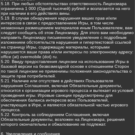
5.18. При любых обстоятельствах ответственность Лицензиара
ограничена 1 000 (Одной тысячей) рублей и возлагается на него
при наличии в его действиях вины.
5.19. В случае обнаружения нарушения ваших прав и/или
интересов в связи с предоставлением Игры, в том числе
незаконных размещением материалов иным Пользователем, вам
следует сообщить об этом Лицензиару. Для этого вам необходимо
направить Лицензиару письменное уведомление с подробным
изложением обстоятельств нарушения и гипертекстовой ссылкой
на страницу Игры, содержащую материалы, которыми
нарушаются ваши права и/или интересы по электронному адресу:
office (at) overmobile (dot) ru.
5.20. Ввиду предоставления лицензии на использование Игры в
базовой версии на безвозмездной основе к отношениям Сторон
по такой лицензии не применимы положения законодательства о
защите прав потребителей.
5.21. Наличие или отсутствие в действиях Пользователя
нарушения Соглашения, включая Обязательные документы,
относится к организации игрового процесса и вытекает из условий
проведения игры. Игровые санкции предусмотрены для
обеспечения баланса интересов всех Пользователей,
участвующих в Игре, и являются обязательной частью игрового
процесса.
5.22. Контроль за соблюдением Соглашения, включая
Обязательные документы, возложен на Лицензиара, решения
которого окончательны и обжалованию не подлежат.
6. Уведомления и сообщения