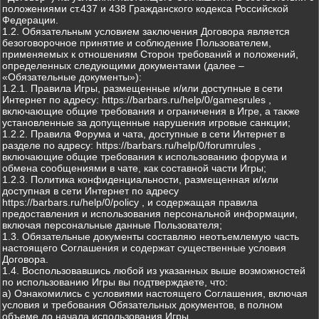
положениями ст.437 и 438 Гражданского кодекса Российской
Федерации.
1.2. Обязательным условием заключения Договора является
безоговорочное принятие и соблюдение Пользователем,
применяемых к отношениям Сторон требований и положений,
определенных следующими документами (далее –
«Обязательные документы»):
1.2.1. Правила Игры, размещенные и/или доступные в сети
Интернет по адресу: https://barbars.ru/help/0/gamesrules ,
включающие общие требования и ограничения в Игре, а также
установленные за допущенные нарушения игровые санкции;
1.2.2. Правила Форума и чата, доступные в сети Интернет в
разделе по адресу: https://barbars.ru/help/0/forumrules ,
включающие общие требования к использованию форума и
обмена сообщениями в чате, как составной части Игры;
1.2.3. Политика конфиденциальности, размещенная и/или
доступная в сети Интернет по адресу
https://barbars.ru/help/0/policy , и содержащая правила
предоставления и использования персональной информации,
включая персональные данные Пользователя;
1.3. Обязательные документы составляю неотъемлемую часть
настоящего Соглашения и содержат существенные условия
Договора.
1.4. Воспользовавшись любой из указанных выше возможностей
по использованию Игры вы подтверждаете, что:
а) Ознакомились с условиями настоящего Соглашения, включая
условия и требования Обязательных документов, в полном
объеме до начала использования Игры.