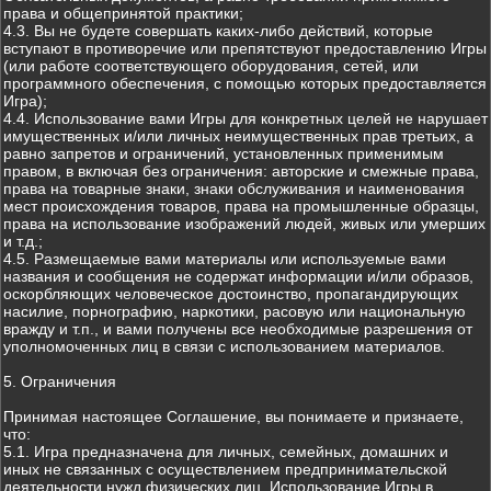
права и общепринятой практики;
4.3. Вы не будете совершать каких-либо действий, которые
вступают в противоречие или препятствуют предоставлению Игры
(или работе соответствующего оборудования, сетей, или
программного обеспечения, с помощью которых предоставляется
Игра);
4.4. Использование вами Игры для конкретных целей не нарушает
имущественных и/или личных неимущественных прав третьих, а
равно запретов и ограничений, установленных применимым
правом, в включая без ограничения: авторские и смежные права,
права на товарные знаки, знаки обслуживания и наименования
мест происхождения товаров, права на промышленные образцы,
права на использование изображений людей, живых или умерших
и т.д.;
4.5. Размещаемые вами материалы или используемые вами
названия и сообщения не содержат информации и/или образов,
оскорбляющих человеческое достоинство, пропагандирующих
насилие, порнографию, наркотики, расовую или национальную
вражду и т.п., и вами получены все необходимые разрешения от
уполномоченных лиц в связи с использованием материалов.
5. Ограничения
Принимая настоящее Соглашение, вы понимаете и признаете,
что:
5.1. Игра предназначена для личных, семейных, домашних и
иных не связанных с осуществлением предпринимательской
деятельности нужд физических лиц. Использование Игры в