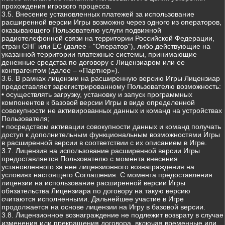
прохождения игрового процесса.
3.5. Внесение установленных платежей за использование
расширенной версии Игры возможно через одного из операторов,
оказывающего Пользователю услуги подвижной
радиотелефонной связи на территории Российской Федерации,
стран СНГ или ЕС (далее - "Оператор"), либо действующие на
указанной территории платежные системы, принимающие
денежные средства по договору с Лицензиаром или ее
контрагентом (далее – «Партнер»).
3.6. В рамках лицензии на расширенную версию Игры Лицензиар
предоставляет зарегистрированному Пользователю возможность:
• осуществлять загрузку, установку и запуск программных
компонентов к базовой версии Игры в виде определенной
совокупности не активированных данных и команд на устройствах
Пользователя;
• посредством активации совокупности данных и команд получать
доступ к дополнительным функциональным возможностями Игры
в расширенной версии в соответствии с их описанием в Игре.
3.7. Лицензия на использование расширенной версии Игры
предоставляется Пользователю с момента внесения
установленного за нее лицензионного вознаграждения на
условиях настоящего Соглашения. С момента предоставления
лицензии на использование расширенной версии Игры
обязательства Лицензиара по договору на такую версию
считаются исполненными. Дальнейшее участие в Игре
продолжается на основе лицензии на Игру в базовой версии.
3.8. Лицензионное вознаграждение не подлежит возврату в случае
изменения или прекращения договора, включая временные или