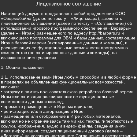
Лицензионное соглашение
Настоящий документ представляет собой предложение ООО
«Овермобайл» (далее по тексту – «Лицензиар»), заключить
лицензионное соглашение (далее по тексту – «Соглашение») об
использовании игрового программного обеспечения «Варвары»
(далее – «Игра»),размещенного по адресу http://barbars.ru и
включающего программы для ЭВМ и базы данных, составляющие
Игру в базовой версии (активированные данные и команды), и
расширяющих ее функциональные возможности программных
компонентов (не активированные данные и команды), на
изложенных ниже условиях.
1. Общие положения
1.1. Использование вами Игры любым способом и в любой форме
в пределах ее объявленных функциональных возможностей,
включая:
• загрузку в память пользовательского устройства базовой версии
Игры или активация расширяющих ее функциональные
возможности данных и команд;
• просмотр размещенных в Игре материалов;
• регистрацию и/или авторизацию в Игре;
• размещение или отображение в Игре любых материалов,
включая но не ограничиваясь такими как: тексты, гипертекстовые
ссылки, изображения, аудио и видео- файлы, сведения и/или
иная информация, создает лицензионный договор (далее –
«Договор») на условиях настоящего Соглашения в соответствии с