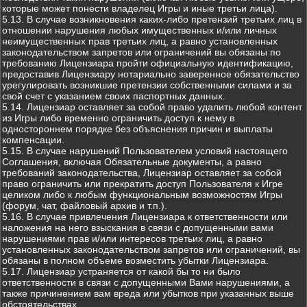
которые может понести владелец Игры и иные третьи лица).
5.13. В случае возникновения каких-либо претензий третьих лиц в
отношении нарушения любых имущественных и/или личных
неимущественных прав третьих лиц, а равно установленных
законодательством запретов или ограничений вы обязаны по
требованию Лицензиара пройти официальную идентификацию,
предоставив Лицензиару нотариально заверенное обязательство
урегулировать возникшие претензии собственными силами и за
свой счет с указанием своих паспортных данных.
5.14. Лицензиар оставляет за собой право удалить любой контент
из Игры либо временно ограничить доступ к нему в
одностороннем порядке без объяснения причин и выплаты
компенсации.
5.15. В случае нарушений Пользователем условий настоящего
Соглашения, включая Обязательные документы, а равно
требований законодательства, Лицензиар оставляет за собой
право ограничить или прекратить доступ Пользователя к Игре
целиком либо к любым функциональным возможностям Игры
(форум, чат, файловый архив и т.п.).
5.16. В случае привлечения Лицензиара к ответственности или
наложения на него взыскания в связи с допущенными вами
нарушениями прав и/или интересов третьих лиц, а равно
установленных законодательством запретов или ограничений, вы
обязаны в полном объеме возместить убытки Лицензиара.
5.17. Лицензиар устраняется от какой бы то ни было
ответственности в связи с допущенными Вами нарушениями, а
также причинением вам вреда или убытков при указанных выше
обстоятельствах.