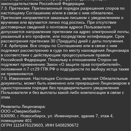
законодательством Российской Федерации.
7.3. Претензии. Претензионный порядок разрешения споров по
настоящему Соглашению и/или в связи с ним обязателен.
Претензия направляется заказным письмом с уведомлением о
вручении или вручается лично под роспись. При отсутствии
достоверных сведений о почтовом адресе Пользователя
допускается направление претензии на адрес электронной почты,
указанный в его профиле, или посредством нотификации. Срок
рассмотрения претензии 30 (Тридцать) дней с даты получения.
7.4. Арбитраж. Все споры по Соглашению или в связи с ним
подлежат рассмотрению в суде по месту нахождения Лицензиара
в соответствии с действующим процессуальным правом
Российской Федерации. Поскольку к отношениям Сторон не
подлежит применению Закон «О защите прав потребителей»,
положения п.7 ст.29 ГПК РФ о подсудности по выбору истца также
не применяются.
7.5. Изменения. Настоящее Соглашение, включая Обязательные
документы, может быть изменено или прекращено Лицензиаром в
одностороннем порядке без предварительного уведомления
Пользователя и без выплаты какой-либо компенсации в связи с
этим.
Реквизиты Лицензиара:
ООО «Овермобайл»
630090, г. Новосибирск, ул. Инженерная, здание 7, этаж 4,
помещение 401
ОГРН 1115476129603, ИНН 5408290672