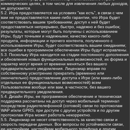
коммерческих целях, в том числе для извлечения любых доходов,
не допускается.
5.2. Игра предоставляется на условиях "как есть", в связи с чем
вам не предоставляются какие-либо гарантии, что Игра будет
соответствовать вашим требованиям; доступ к ней будет
предоставляться непрерывно, быстро, надежно и без ошибок;
результаты, которые могут быть получены с использованием
Игры, будут точными и надежными; качество какого-либо
продукта, информации и прочего контента, полученного с
использованием Игры, будет соответствовать вашим ожиданиям;
все ошибки в программном обеспечении Игры будут исправлены.
5.3. Поскольку Игра находится на стадии постоянного дополнения
и обновления новых функциональных возможностей, их форма и
характер могут время от времени меняться без вашего
предварительного уведомления. Лицензиар вправе по
собственному усмотрению прекратить (временно или
окончательно) предоставление доступа к Игре (или каких-либо
отдельных ее функциональных возможностей) всем
Пользователям вообще или вам, в частности, без вашего
предварительного уведомления.
5.4. Дизайн Игры, ее программное обеспечение и техническая
поддержка рассчитаны на доступ через мобильный терминал
посредством радиотелефонной (сотовой) связи по протоколам
WAP и/или GPRS, при доступе с других устройств и по другим
протоколам Игра может работать некорректно.
5.5. Лицензиар не несет ответственность за качество связи и
скорость передачи данных. Все вопросы по устойчивости связи,
ее настройкам, настройкам мобильного телефона и другим