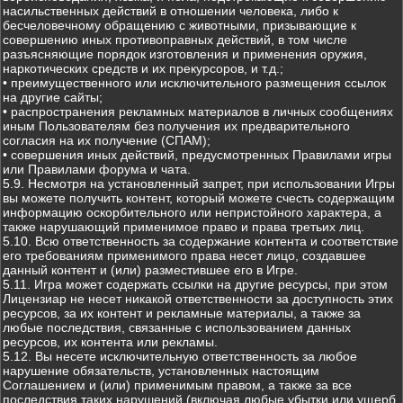
насильственных действий в отношении человека, либо к
бесчеловечному обращению с животными, призывающие к
совершению иных противоправных действий, в том числе
разъясняющие порядок изготовления и применения оружия,
наркотических средств и их прекурсоров, и т.д.;
• преимущественного или исключительного размещения ссылок
на другие сайты;
• распространения рекламных материалов в личных сообщениях
иным Пользователям без получения их предварительного
согласия на их получение (СПАМ);
• совершения иных действий, предусмотренных Правилами игры
или Правилами форума и чата.
5.9. Несмотря на установленный запрет, при использовании Игры
вы можете получить контент, который можете счесть содержащим
информацию оскорбительного или непристойного характера, а
также нарушающий применимое право и права третьих лиц.
5.10. Всю ответственность за содержание контента и соответствие
его требованиям применимого права несет лицо, создавшее
данный контент и (или) разместившее его в Игре.
5.11. Игра может содержать ссылки на другие ресурсы, при этом
Лицензиар не несет никакой ответственности за доступность этих
ресурсов, за их контент и рекламные материалы, а также за
любые последствия, связанные с использованием данных
ресурсов, их контента или рекламы.
5.12. Вы несете исключительную ответственность за любое
нарушение обязательств, установленных настоящим
Соглашением и (или) применимым правом, а также за все
последствия таких нарушений (включая любые убытки или ущерб,