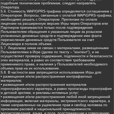
подобным техническим проблемам, следует направлять
Оператору.
5.6. Стоимость WAP/GPRS-трафика определяется соглашением с
Оператором. Вопросы, связанные с оплатой WAP\GPRS-трафика,
необходимо решать с Оператором. Претензии по оплате
лицензии на расширенную версию Игры через Операторов или
Партнеров принимаются только после подтверждения
Пользователем обращения к указанным лицам за розыском
уплаченных денежных средств и подтверждении ими факта
перечисления денежных средств Пользователя на счет
Лицензиара в полном объеме.
5.7. Лицензиар никак не связан с материалами, размещенными
Пользователями в Игре (далее по тексту – "контент"), и не
осуществляет проверку содержания, подлинности и безопасности
этих материалов, а равно их соответствия требованиям
применимого права, и наличия у Пользователей необходимого
объема прав на их использование.
5.8. В частности вам запрещается использование Игры для:
• размещения и/или распространения контрафактных
материалов;
• размещения и/или распространения материалов
порнографического характера, а равно пропаганды порнографии
и детской эротики, и рекламы интимных услуг;
• размещения и/или распространения любой иной запрещенной
информации, включая материалы, экстремистского характера, а
также направленных на ущемление прав и свобод человека по
признакам расовой и национальной принадлежности,
вероисповедания, языка, и пола, подстрекающие к совершению