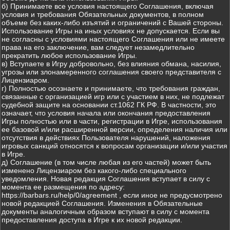
б) Принимаете все условия настоящего Соглашения, включая
условия и требования Обязательных документов, в полном
объеме без каких-либо изъятий и ограничений с Вашей стороны.
Использование Игры на иных условиях не допускается. Если вы
не согласны с условиями настоящего Соглашения или не имеете
права на его заключение, вам следует незамедлительно
прекратить любое использование Игры.
в) Вступаете в Игру добровольно, без влияния обмана, насилия,
угрозы или злонамеренного соглашения своего представителя с
Лицензиаром.
г) Полностью осознаете и принимаете, что требования граждан,
связанные с организацией игр или с участием в них, не подлежат
судебной защите на основании ст.1062 ГК РФ. В частности, это
означает, что условия начала или окончания предоставления
Игры полностью или в части, регистрации в Игре, использования
ее базовой и/или расширенной версии, определения наличия или
отсутствия в действиях Пользователя нарушений, наложения
игровых санкций относятся к вопросам организации и/или участия
в Игре.
д) Соглашение (в том числе любая из его частей) может быть
изменено Лицензиаром без какого-либо специального
уведомления. Новая редакция Соглашения вступает в силу с
момента ее размещения по адресу:
https://barbars.ru/help/0/agreement , если иное не предусмотрено
новой редакцией Соглашения. Изменения в Обязательные
документы аналогичным образом вступают в силу с момента
предоставления доступа в Игре к их новой редакции.