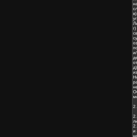
н
с
в
у
Л
г
с
с
о
п
и
д
о
д
и
Н
р
н
О
м
2
2
л
2
и
н