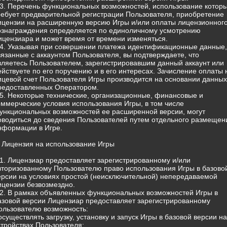
.3. Перечень функциональных возможностей, использование котор
ребует предварительной регистрации Пользователя, приобретение
ицензии на расширенную версию Игры и/или оплаты лицензионног
ознаграждения определяется по единоличному усмотрению
ицензиара и может время от времени изменяться.
.4. Указывая при совершении платежа идентификационные данные,
вязанные с аккаунтом Пользователя, вы подтверждаете, что
вляетесь Пользователем, зарегистрировавшим данный аккаунт или
ействуете по его поручению и в его интересах. Зачисление оплаты 
ицевой счет Пользователя Игры производится на основании данных
редоставленных Оператором.
.5. Некоторые технические, организационные, финансовые и
оммерческие условия использования Игры, в том числе
ункциональных возможностей ее расширенной версии, могут
оводиться до сведения Пользователей путем отдельного размещен
нформации в Игре.
. Лицензия на использование Игры
.1. Лицензиар предоставляет зарегистрированному и/или
вторизованному Пользователю право использования Игры в базово
ерсии на условиях простой (неисключительной) непередаваемой
ицензии безвозмездно.
.2. В рамках объявленных функциональных возможностей Игры в
азовой версии Лицензиар предоставляет зарегистрированному
ользователю возможность:
 осуществлять загрузку, установку и запуск Игры в базовой версии на
стройствах Пользователя;