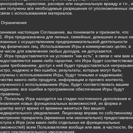
орнографию, наркотики, расовую или национальную вражду и т.п., 
ами получены все необходимые разрешения от уполномоченных л
 связи с использованием материалов.
. Ограничения
ринимая настоящее Соглашение, вы понимаете и признаете, что:
.1. Игра предназначена для личных, семейных, домашних и иных н
вязанных с осуществлением предпринимательской деятельности
ужд физических лиц. Использование Игры в коммерческих целях, в
ом числе для извлечения любых доходов, не допускается.
.2. Игра предоставляется на условиях "как есть", в связи с чем вам 
редоставляются какие-либо гарантии, что Игра будет соответствова
ашим требованиям; доступ к ней будет предоставляться непрерывн
ыстро, надежно и без ошибок; результаты, которые могут быть
олучены с использованием Игры, будут точными и надежными;
ачество какого-либо продукта, информации и прочего контента,
олученного с использованием Игры, будет соответствовать вашим
жиданиям; все ошибки в программном обеспечении Игры будут
справлены.
.3. Поскольку Игра находится на стадии постоянного дополнения и
бновления новых функциональных возможностей, их форма и
арактер могут время от времени меняться без вашего
редварительного уведомления. Лицензиар вправе по собственному
смотрению прекратить (временно или окончательно) предоставлен
оступа к Игре (или каких-либо отдельных ее функциональных
озможностей) всем Пользователям вообще или вам, в частности, бе
ашего предварительного уведомления.