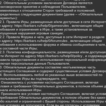
.2. Обязательным условием заключения Договора является
езоговорочное принятие и соблюдение Пользователем,
рименяемых к отношениям Сторон требований и положений,
пределенных следующими документами (далее – «Обязательные
окументы»):
.2.1. Правила Игры, размещенные и/или доступные в сети Интернет
о адресу: https://barbars.ru/help/0/gamesrules , включающие общие
ребования и ограничения в Игре, а также установленные за
опущенные нарушения игровые санкции;
.2.2. Правила Форума и чата, доступные в сети Интернет в разделе
о адресу: https://barbars.ru/help/0/forumrules , включающие общие
ребования к использованию форума и обмена сообщениями в чате,
ак составной части Игры;
.2.3. Политика конфиденциальности, размещенная и/или доступная
ети Интернет по адресу https://barbars.ru/help/0/policy , и содержащ
равила предоставления и использования персональной информаци
ключая персональные данные Пользователя;
.3. Обязательные документы составляю неотъемлемую часть
астоящего Соглашения и содержат существенные условия Договора
.4. Воспользовавшись любой из указанных выше возможностей по
спользованию Игры вы подтверждаете, что:
) Ознакомились с условиями настоящего Соглашения, включая
словия и требования Обязательных документов, в полном объеме 
ачала использования Игры.
) Принимаете все условия настоящего Соглашения, включая услов
 требования Обязательных документов, в полном объеме без каких
ибо изъятий и ограничений с Вашей стороны. Использование Игры 
ных условиях не допускается. Если вы не согласны с условиями