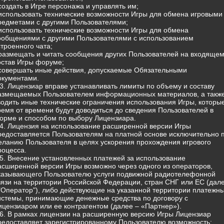
 создать в Игре персонажа и управлять им;
 использовать технические возможности Игры для обмена игровыми
редметами с другими Пользователями;
 использовать технические возможности Игры для обмена
ообщениями с другими Пользователями с использованием
строенного чата;
 размещать и читать сообщения других Пользователей на входящем
остав Игры форуме;
 совершать иные действия, допускаемые Обязательными
окументами.
.3. Лицензиар вправе устанавливать лимиты по объему и составу
азмещаемых Пользователем информационных материалов, а такж
водить иные технические ограничения использования Игры, которы
ремя от времени будут доводиться до сведения Пользователей в
орме и способом по выбору Лицензиара.
.4. Лицензия на использование расширенной версии Игры
редоставляется Пользователям на платной основе исключительно 
еланию Пользователя в целях ускорения прохождения игрового
роцесса.
.5. Внесение установленных платежей за использование
асширенной версии Игры возможно через одного из операторов,
казывающего Пользователю услуги подвижной радиотелефонной
вязи на территории Российской Федерации, стран СНГ или ЕС (дал
 "Оператор"), либо действующие на указанной территории платежн
истемы, принимающие денежные средства по договору с
ицензиаром или ее контрагентом (далее – «Партнер»).
.6. В рамках лицензии на расширенную версию Игры Лицензиар
редоставляет зарегистрированному Пользователю возможность: