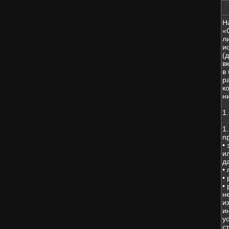
Н
«
л
и
(
в
в
р
к
н
1
1
п
•
и
д
•
•
•
н
и
и
у
с