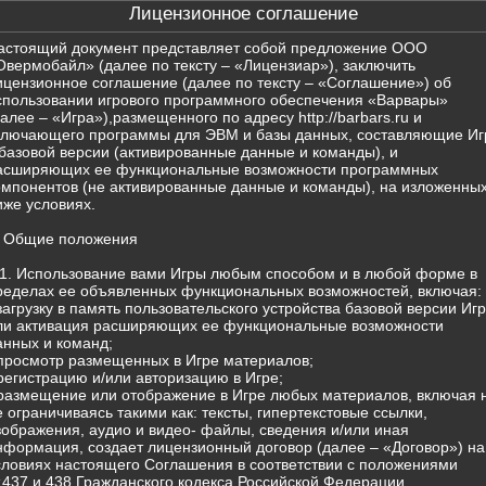
Лицензионное соглашение
астоящий документ представляет собой предложение ООО
Овермобайл» (далее по тексту – «Лицензиар»), заключить
ицензионное соглашение (далее по тексту – «Соглашение») об
спользовании игрового программного обеспечения «Варвары»
далее – «Игра»),размещенного по адресу http://barbars.ru и
ключающего программы для ЭВМ и базы данных, составляющие Иг
 базовой версии (активированные данные и команды), и
асширяющих ее функциональные возможности программных
омпонентов (не активированные данные и команды), на изложенны
иже условиях.
. Общие положения
.1. Использование вами Игры любым способом и в любой форме в
ределах ее объявленных функциональных возможностей, включая:
 загрузку в память пользовательского устройства базовой версии Иг
ли активация расширяющих ее функциональные возможности
анных и команд;
 просмотр размещенных в Игре материалов;
 регистрацию и/или авторизацию в Игре;
 размещение или отображение в Игре любых материалов, включая 
е ограничиваясь такими как: тексты, гипертекстовые ссылки,
зображения, аудио и видео- файлы, сведения и/или иная
нформация, создает лицензионный договор (далее – «Договор») на
словиях настоящего Соглашения в соответствии с положениями
т.437 и 438 Гражданского кодекса Российской Федерации.