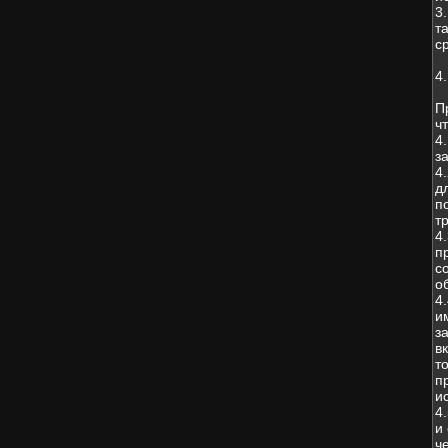
3
т
с
4
П
чт
4
з
4
д
п
т
4
п
с
о
4
и
з
в
т
п
и
4
и
ч