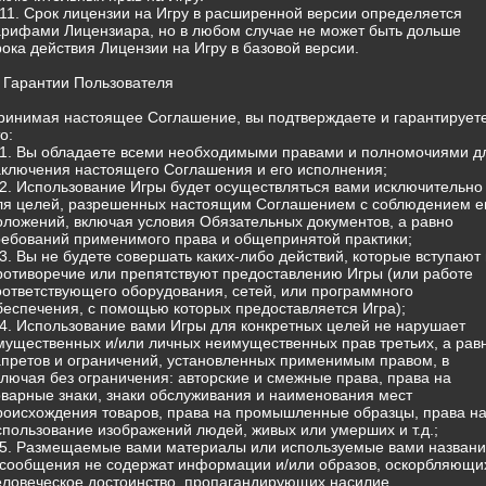
.11. Срок лицензии на Игру в расширенной версии определяется
арифами Лицензиара, но в любом случае не может быть дольше
рока действия Лицензии на Игру в базовой версии.
. Гарантии Пользователя
ринимая настоящее Соглашение, вы подтверждаете и гарантируете
о:
.1. Вы обладаете всеми необходимыми правами и полномочиями д
аключения настоящего Соглашения и его исполнения;
.2. Использование Игры будет осуществляться вами исключительно
ля целей, разрешенных настоящим Соглашением с соблюдением е
оложений, включая условия Обязательных документов, а равно
ребований применимого права и общепринятой практики;
.3. Вы не будете совершать каких-либо действий, которые вступают 
ротиворечие или препятствуют предоставлению Игры (или работе
оответствующего оборудования, сетей, или программного
беспечения, с помощью которых предоставляется Игра);
.4. Использование вами Игры для конкретных целей не нарушает
мущественных и/или личных неимущественных прав третьих, а рав
апретов и ограничений, установленных применимым правом, в
ключая без ограничения: авторские и смежные права, права на
оварные знаки, знаки обслуживания и наименования мест
роисхождения товаров, права на промышленные образцы, права н
спользование изображений людей, живых или умерших и т.д.;
.5. Размещаемые вами материалы или используемые вами назван
 сообщения не содержат информации и/или образов, оскорбляющи
еловеческое достоинство, пропагандирующих насилие,