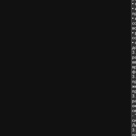
•
•
п
•
с
в
•
с
•
д
3
р
в
в
ф
3
п
ж
п
3
р
о
с
-
с
Л
3
п