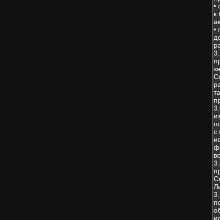
•
к
а
•
д
р
3
п
з
С
р
т
п
3
и
п
с
и
ф
в
3
п
С
Л
3
п
о
и