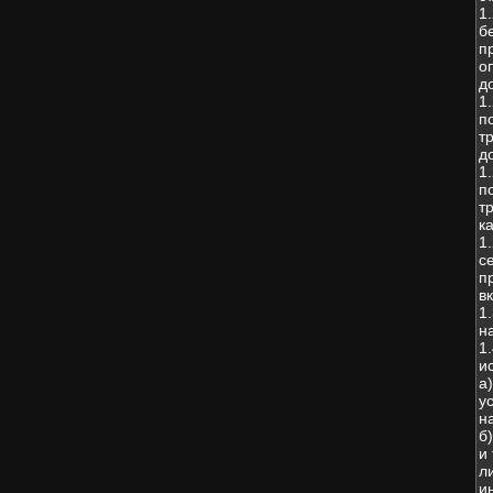
1
б
п
о
д
1
п
т
д
1
п
т
к
1
с
п
в
1
н
1
и
а
у
н
б
и
л
и