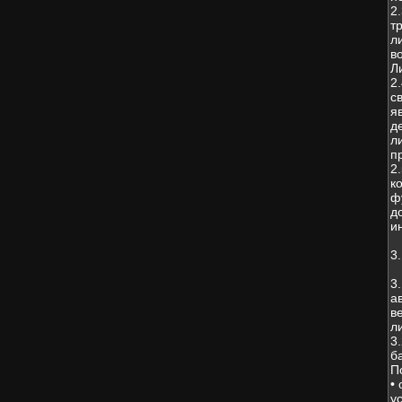
2
т
л
в
Л
2
с
я
д
л
п
2
к
ф
д
и
3
3
а
в
л
3
б
П
•
у