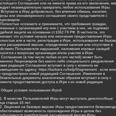
астоящего Соглашения или не имеете права на его заключение, ва
ледует незамедлительно прекратить любое использование Игры.
) Вступаете в Игру добровольно, без влияния обмана, насилия,
грозы или злонамеренного соглашения своего представителя с
ицензиаром.
) Полностью осознаете и принимаете, что требования граждан,
вязанные с организацией игр или с участием в них, не подлежат
удебной защите на основании ст.1062 ГК РФ. В частности, это
значает, что условия начала или окончания предоставления Игры
олностью или в части, регистрации в Игре, использования ее базов
/или расширенной версии, определения наличия или отсутствия в
ействиях Пользователя нарушений, наложения игровых санкций
тносятся к вопросам организации и/или участия в Игре.
) Соглашение (в том числе любая из его частей) может быть
зменено Лицензиаром без какого-либо специального уведомления.
овая редакция Соглашения вступает в силу с момента ее
азмещения по адресу: https://barbars.ru/help/0/agreement , если ино
е предусмотрено новой редакцией Соглашения. Изменения в
бязательные документы аналогичным образом вступают в силу с
омента предоставления доступа в Игре к их новой редакции.
. Общие условия пользования Игрой
.1. В качестве Пользователей Игры могут выступать дееспособные
ица старше 16 лет.
.2. Лицензия на базовую версию Игры предоставляется безвозмезд
 обеспечивает возможность прохождения Игры в целом без
еобходимости приобретения расширенной версии Игры.