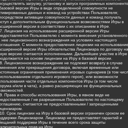
 осуществлять загрузку, установку и запуск программных компонент
 базовой версии Игры в виде определенной совокупности не
ктивированных данных и команд на устройствах Пользователя;
 посредством активации совокупности данных и команд получать
оступ к дополнительным функциональным возможностями Игры в
асширенной версии в соответствии с их описанием в Игре.
.7. Лицензия на использование расширенной версии Игры
редоставляется Пользователю с момента внесения установленного
а нее лицензионного вознаграждения на условиях настоящего
оглашения. С момента предоставления лицензии на использовани
асширенной версии Игры обязательства Лицензиара по договору н
акую версию считаются исполненными. Дальнейшее участие в Игре
родолжается на основе лицензии на Игру в базовой версии.
.8. Лицензионное вознаграждение не подлежит возврату в случае
зменения или прекращения договора, включая временные или
остоянные ограничения применения игровых сценариев (в том чис
 использованием отдельного игрового героя), или возможности
спользования части отдельных компонентов Игры (в том числе
орума и/или в чата), а равно расширяющих ее функциональных
озможностей.
.9. Права и способы использования Игры, в явном виде не
редоставленные / не разрешенные Пользователю по настоящему
оглашению, считаются не предоставленными / запрещенными
ицензиаром.
.10. Срок лицензии на Игру в базовой версии ограничен сроком ее
оддержки Лицензиаром. Лицензиар не предоставляет гарантий и
бещаний поддержки Игры в течение всего срока защиты
сключительных прав на Игру.