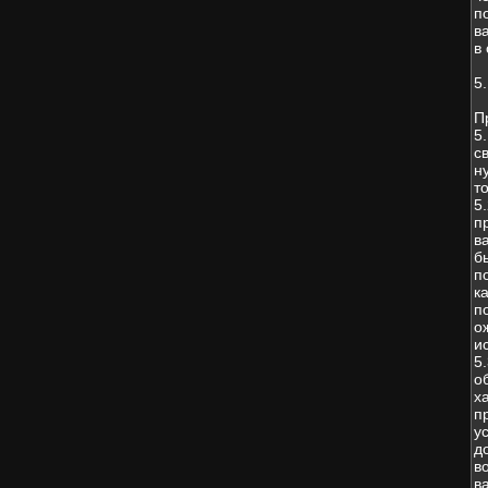
п
в
в
5
П
5
с
н
т
5
п
в
б
п
к
п
о
и
5
о
х
п
у
д
в
в